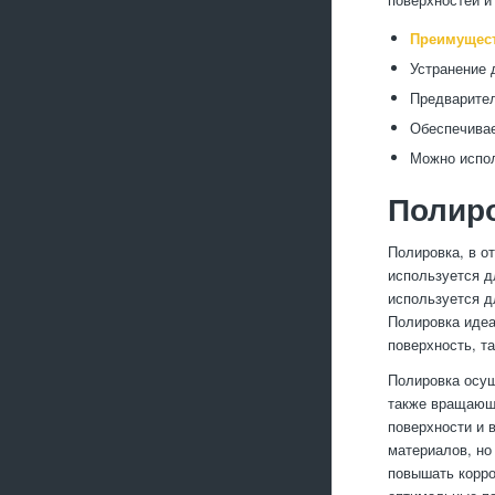
Преимущес
Устранение 
Предварител
Обеспечивае
Можно испол
Полиро
Полировка, в о
используется д
используется д
Полировка идеа
поверхность, т
Полировка осущ
также вращающи
поверхности и 
материалов, но
повышать корро