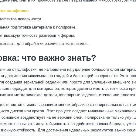
тва шлифовки:
дефектов поверхности.
ьная подготовка материала к полировке.
т высокую точность размеров и формы.
ьзовать для обработки различных материалов.
вка: что важно знать?
тличие от шлифовки, не направлена на удаление большого слоя материа
ля достижения максимально гладкой и блестящей поверхности. Этот пр
ля создания зеркальной отделки или просто для улучшения внешнего ви
льно подходит для материалов, которые должны иметь эстетически пр
аких как металлические детали, ювелирные изделия, стекло или пластик
ествляется с использованием мягких абразивов, полировальных паст ил
хся дисков или кругов. Этот процесс создает минимальные механичес
в основном воздействует на её верхний слой. Полировка не только улуч
 и может повышать их устойчивость к воздействию внешней среды, умен
зионную стойкость. Для достижения идеальных результатов важно соб