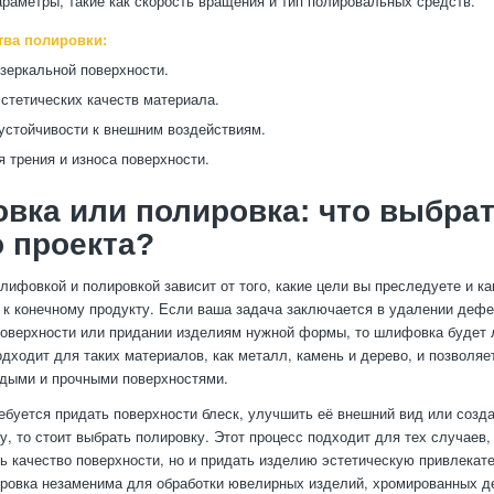
раметры, такие как скорость вращения и тип полировальных средств.
ва полировки:
зеркальной поверхности.
стетических качеств материала.
устойчивости к внешним воздействиям.
 трения и износа поверхности.
ка или полировка: что выбрат
 проекта?
ифовкой и полировкой зависит от того, какие цели вы преследуете и ка
к конечному продукту. Если ваша задача заключается в удалении дефе
оверхности или придании изделиям нужной формы, то шлифовка будет
одходит для таких материалов, как металл, камень и дерево, и позволя
рдыми и прочными поверхностями.
ебуется придать поверхности блеск, улучшить её внешний вид или созд
у, то стоит выбрать полировку. Этот процесс подходит для тех случаев,
ь качество поверхности, но и придать изделию эстетическую привлекат
ровка незаменима для обработки ювелирных изделий, хромированных д