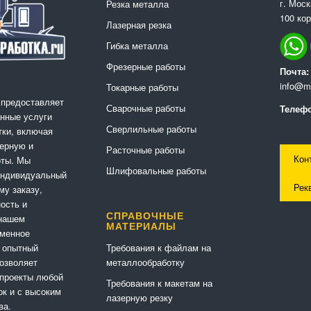
г. Мос
Резка металла
100 кор
Лазерная резка
Гибка металла
Фрезерные работы
Почта:
info@me
Токарные работы
 предоставляет
Сварочные работы
Телефо
нные услуги
Сверлильные работы
ки, включая
ерную и
Расточные работы
Кон
оты. Мы
Шлифовальные работы
индивидуальный
Рек
му заказу,
ность и
СПРАВОЧНЫЕ
 нашем
МАТЕРИАЛЫ
еменное
Требования к файлам на
 опытный
металлообработку
позволяет
 проекты любой
Требования к макетам на
ок и с высоким
лазерную резку
ва.