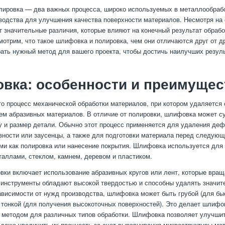
ировка — два важных процесса, широко используемых в металлообрабо
водства для улучшения качества поверхности материалов. Несмотря на 
 значительные различия, которые влияют на конечный результат обрабо
мотрим, что такое шлифовка и полировка, чем они отличаются друг от др
ать нужный метод для вашего проекта, чтобы достичь наилучших резуль
вка: особенности и преимущес
 процесс механической обработки материалов, при котором удаляется 
ем абразивных материалов. В отличие от полировки, шлифовка может с
 и размер детали. Обычно этот процесс применяется для удаления дефе
вности или заусенцы, а также для подготовки материала перед следую
ими как полировка или нанесение покрытия. Шлифовка используется для
аллами, стеклом, камнем, деревом и пластиком.
ки включает использование абразивных кругов или лент, которые вращ
 инструменты обладают высокой твердостью и способны удалять значит
ависимости от нужд производства, шлифовка может быть грубой (для бы
 тонкой (для получения высокоточных поверхностей). Это делает шлифо
методом для различных типов обработки. Шлифовка позволяет улучшит
 даже увеличить их прочность за счет выравнивания микроструктуры ма