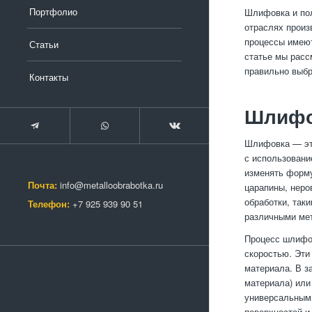
Портфолио
Шлифовка и пол
отраслях произ
процессы имеют
Статьи
статье мы расс
правильно выбр
Контакты
Шлифо
Шлифовка — это
с использовани
изменять форму
Почта:
info@metalloobrabotka.ru
царапины, неро
обработки, так
Телефон:
+7 925 939 90 51
различными мет
Процесс шлифов
скоростью. Эти
материала. В з
материала) или
универсальным 
поверхностей и