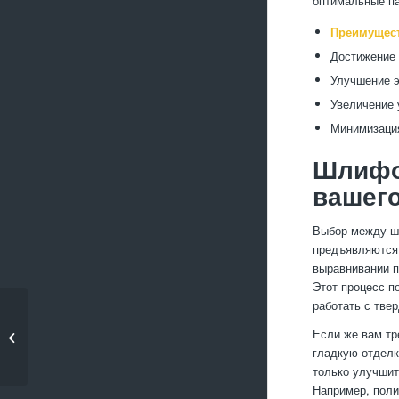
оптимальные па
Преимущест
Достижение 
Улучшение э
Увеличение 
Минимизация
Шлифов
вашего
Выбор между шл
предъявляются 
выравнивании п
Этот процесс п
работать с тве
Влияние чистоты
Если же вам тр
металла на процесс
гладкую отделк
сварк...
только улучшит
Например, поли