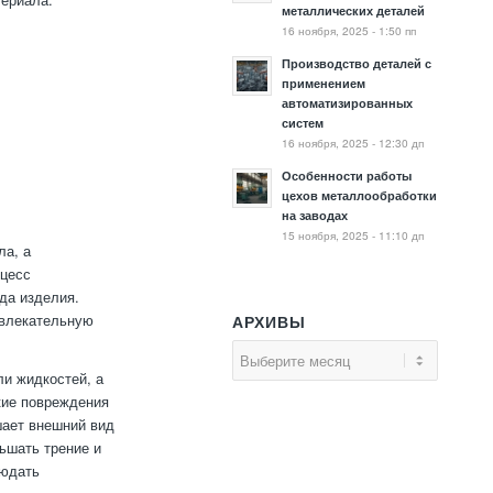
металлических деталей
16 ноября, 2025 - 1:50 пп
Производство деталей с
применением
автоматизированных
систем
16 ноября, 2025 - 12:30 дп
Особенности работы
цехов металлообработки
на заводах
15 ноября, 2025 - 11:10 дп
ла, а
оцесс
да изделия.
ивлекательную
АРХИВЫ
.
и жидкостей, а
кие повреждения
шает внешний вид
ьшать трение и
людать