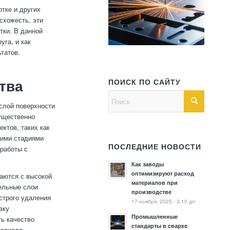
тке и других
схожесть, эти
тки. В данной
уга, и как
татов.
ПОИСК ПО САЙТУ
тва
слой поверхности
ущественно
ктов, таких как
щими стадиями
ПОСЛЕДНИЕ НОВОСТИ
 работы с
Как заводы
оптимизируют расход
аются с высокой
материалов при
ельные слои
производстве
строго удаления
17 ноября, 2025 - 3:10 дп
вку
Промышленные
ь качество
стандарты в сварке
териала.