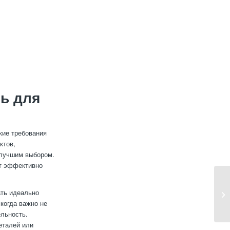
ь для
кие требования
ктов,
 лучшим выбором.
ет эффективно
ать идеально
 когда важно не
ельность.
еталей или