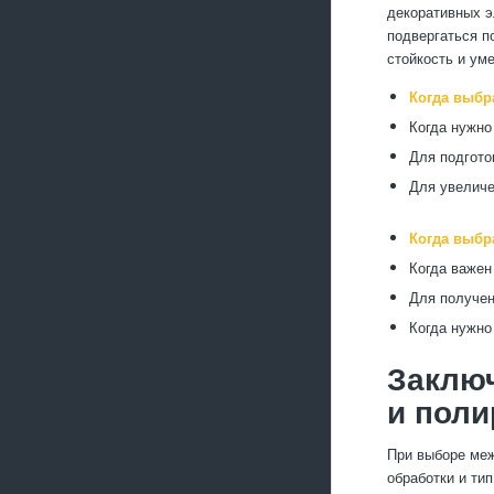
декоративных э
подвергаться п
стойкость и ум
Когда выбр
Когда нужно
Для подгото
Для увеличе
Когда выбр
Когда важен
Для получен
Когда нужно
Заклю
и поли
При выборе меж
обработки и ти