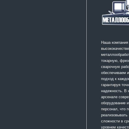
Наша компания
высококачестве
металлообработ
токарную, фрез
сварочную раб
обеспечиваем 
подход к каждо
гарантируя точ
надежность. В
арсенале совр
оборудование и
персонал, что 
реализовывать
сложности в ср
уровнем качест