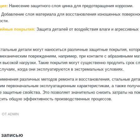
ция:
Нанесение защитного слоя цинка для предотвращения коррозии.
Добавление слоя материала для восстановления изношенных поверхно
ости.
ийные покрытия:
Защита деталей от воздействия влаги и агрессивных
 стальные детали могут наноситься различные защитные покрытия, кото
 механическим повреждениям, например, при контакте с абразивными м
и высокой нагрузки. Такие покрытия могут существенно продлить срок с
 случаях, когда они эксплуатируются в экстремальных условиях.
рименения различных методов ремонта и восстановления, стальные дета
оим первоначальным эксплуатационным характеристикам, а также получ
 защитные свойства. Это позволяет значительно снизить затраты на по
сить общую эффективность производственных процессов.
ОТ
ADMIN
 записью