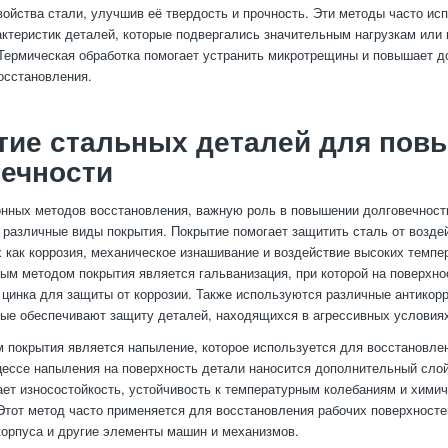
войства стали, улучшив её твердость и прочность. Эти методы часто ис
ктеристик деталей, которые подвергались значительным нагрузкам или
Термическая обработка помогает устранить микротрещины и повышает д
осстановления.
тие стальных деталей для пов
ечности
нных методов восстановления, важную роль в повышении долговечност
 различные виды покрытия. Покрытие помогает защитить сталь от возде
х как коррозия, механическое изнашивание и воздействие высоких темп
ым методом покрытия является гальванизация, при которой на поверхно
 цинка для защиты от коррозии. Также используются различные антикорр
рые обеспечивают защиту деталей, находящихся в агрессивных условиях
 покрытия является напыление, которое используется для восстановле
цессе напыления на поверхность детали наносится дополнительный сло
ет износостойкость, устойчивость к температурным колебаниям и хими
Этот метод часто применяется для восстановления рабочих поверхностей
корпуса и другие элементы машин и механизмов.