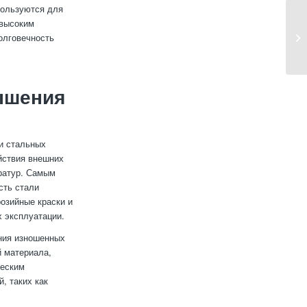
пользуются для
 высоким
олговечность
ышения
и стальных
йствия внешних
ератур. Самым
сть стали
озийные краски и
 эксплуатации.
ния изношенных
й материала,
ческим
, таких как