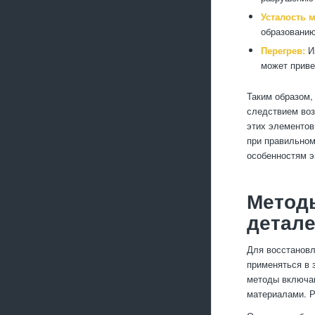
Усталость м
образованию
Перегрев:
Из
может приве
Таким образом,
следствием воз
этих элементов
при правильном
особенностям э
Метод
детал
Для восстановл
применяться в 
методы включаю
материалами. Р