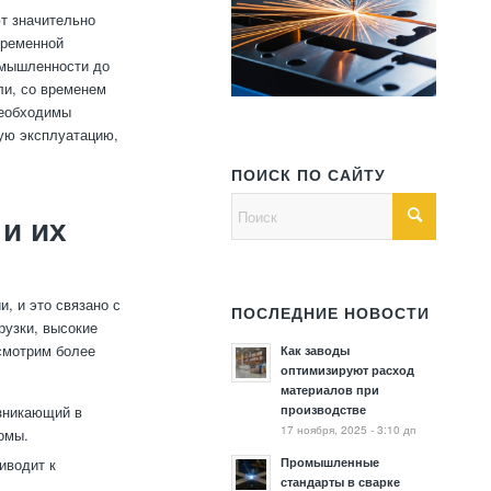
т значительно
временной
омышленности до
ли, со временем
необходимы
ую эксплуатацию,
ПОИСК ПО САЙТУ
и их
, и это связано с
ПОСЛЕДНИЕ НОВОСТИ
узки, высокие
ссмотрим более
Как заводы
оптимизируют расход
материалов при
производстве
зникающий в
17 ноября, 2025 - 3:10 дп
омы.
Промышленные
иводит к
стандарты в сварке