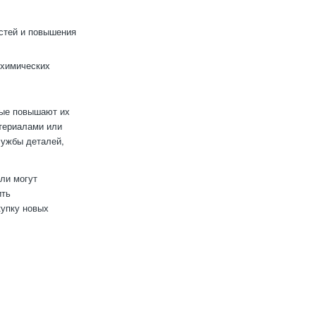
стей и повышения
 химических
рые повышают их
атериалами или
лужбы деталей,
ли могут
ить
купку новых