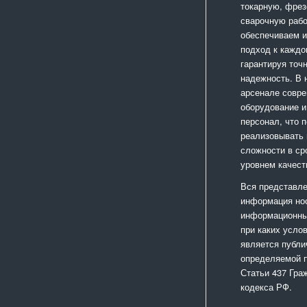
токарную, фрез
сварочную раб
обеспечиваем 
подход к каждо
гарантируя точ
надежность. В
арсенале совр
оборудование и
персонал, что 
реализовывать
сложности в ср
уровнем качест
Вся представле
информация но
информационный
при каких усло
является публи
определяемой 
Статьи 437 Гра
кодекса РФ.