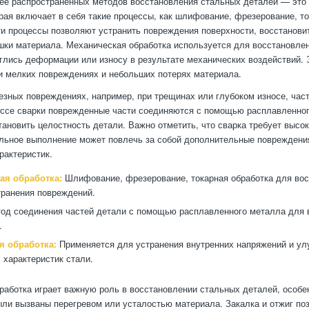
ее распространенных методов восстановления стальных деталей — это
орая включает в себя такие процессы, как шлифование, фрезерование, т
ти процессы позволяют устранить повреждения поверхности, восстанов
шки материала. Механическая обработка используется для восстановлен
глись деформации или износу в результате механических воздействий. 
 мелких повреждениях и небольших потерях материала.
езных повреждениях, например, при трещинах или глубоком износе, час
ессе сварки поврежденные части соединяются с помощью расплавленног
тановить целостность детали. Важно отметить, что сварка требует высо
ильное выполнение может повлечь за собой дополнительные повреждени
рактеристик.
ая обработка:
Шлифование, фрезерование, токарная обработка для во
ранения повреждений.
од соединения частей детали с помощью расплавленного металла для 
.
я обработка:
Применяется для устранения внутренних напряжений и у
 характеристик стали.
работка играет важную роль в восстановлении стальных деталей, особе
ли вызваны перегревом или усталостью материала. Закалка и отжиг по