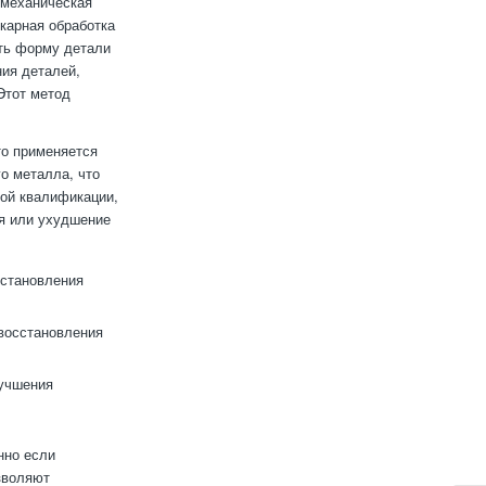
 механическая
окарная обработка
ить форму детали
ия деталей,
Этот метод
то применяется
о металла, что
кой квалификации,
я или ухудшение
сстановления
восстановления
лучшения
нно если
зволяют