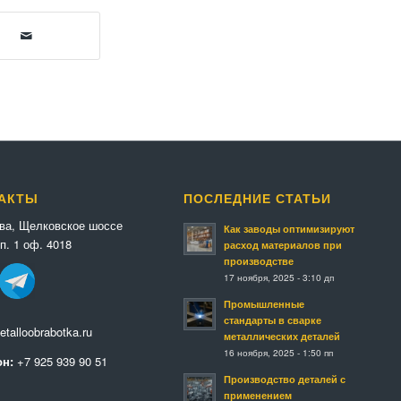
АКТЫ
ПОСЛЕДНИЕ СТАТЬИ
ква, Щелковское шоссе
Как заводы оптимизируют
п. 1 оф. 4018
расход материалов при
производстве
17 ноября, 2025 - 3:10 дп
Промышленные
стандарты в сварке
talloobrabotka.ru
металлических деталей
16 ноября, 2025 - 1:50 пп
н:
+7 925 939 90 51
Производство деталей с
применением