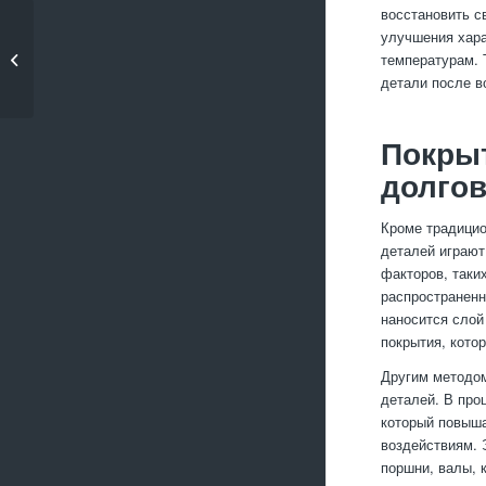
восстановить с
Модели и типы
улучшения хара
станков для
температурам. 
металлообработ...
детали после в
Покры
долгов
Кроме традицио
деталей играют
факторов, таки
распространенн
наносится слой
покрытия, кото
Другим методом
деталей. В про
который повыша
воздействиям. 
поршни, валы, 