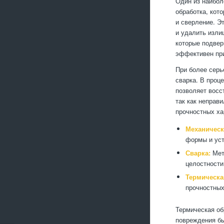
Один из наибол
обработка, кот
и сверление. Э
и удалить изли
которые подвер
эффективен при
При более серь
сварка. В проц
позволяет восс
так как неправ
прочностных ха
Механическ
формы и уст
Сварка:
Мет
целостности
Термическа
прочностных
Термическая об
повреждения бы