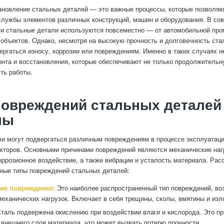
ановление стальных деталей — это важные процессы, которые позволяю
службы элементов различных конструкций, машин и оборудования. В со
и стальные детали используются повсеместно — от автомобильной пр
 объектов. Однако, несмотря на высокую прочность и долговечность ста
ергаться износу, коррозии или повреждениям. Именно в таких случаях 
нта и восстановления, которые обеспечивают не только продолжительн
сть работы.
овреждений стальных деталей 
ны
и могут подвергаться различным повреждениям в процессе эксплуатации
торов. Основными причинами повреждений являются механические нагр
оррозионное воздействие, а также вибрации и усталость материала. Ра
ные типы повреждений стальных деталей:
ие повреждения:
Это наиболее распространенный тип повреждений, во
механических нагрузок. Включает в себя трещины, сколы, вмятины и изл
таль подвержена окислению при воздействии влаги и кислорода. Это пр
внешнего слоя материала, что может вызвать потерю прочности.