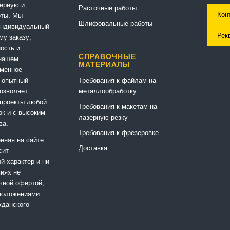
ерную и
Расточные работы
Кон
оты. Мы
Шлифовальные работы
индивидуальный
Рек
му заказу,
ность и
СПРАВОЧНЫЕ
 нашем
МАТЕРИАЛЫ
еменное
Требования к файлам на
 опытный
металлообработку
позволяет
 проекты любой
Требования к макетам на
ок и с высоким
лазерную резку
ва.
Требования к фрезеровке
нная на сайте
Доставка
сит
 характер и ни
виях не
чной офертой,
положениями
жданского