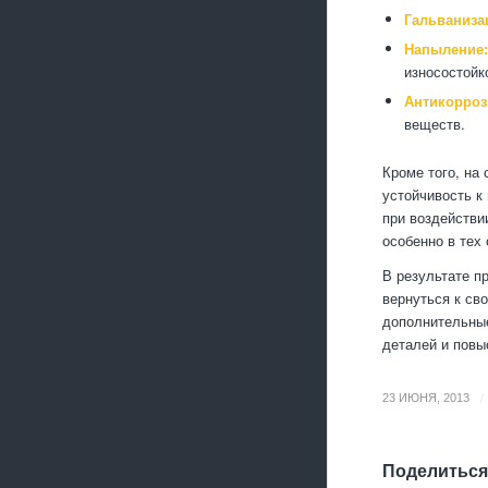
Гальваниза
Напыление:
износостойк
Антикорроз
веществ.
Кроме того, на
устойчивость к
при воздействи
особенно в тех
В результате п
вернуться к св
дополнительные
деталей и повы
/
23 ИЮНЯ, 2013
Поделиться