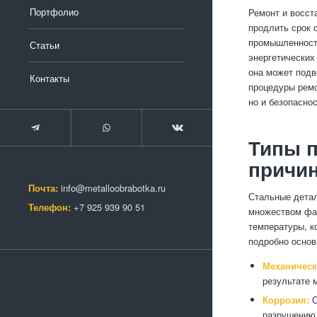
Портфолио
Ремонт и восст
продлить срок 
промышленност
Статьи
энергетических
она может подв
Контакты
процедуры ремо
но и безопасно
Типы п
причи
Почта:
info@metalloobrabotka.ru
Стальные детал
Телефон:
+7 925 939 90 51
множеством фак
температуры, к
подробно основ
Механическ
результате 
Коррозия:
С
разрушению 