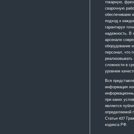
токарную, фрез
сварочную раб
обеспечиваем 
подход к каждо
гарантируя точ
надежность. В
арсенале совр
оборудование и
персонал, что 
реализовывать
сложности в ср
уровнем качест
Вся представле
информация но
информационный
при каких усло
является публи
определяемой 
Статьи 437 Гра
кодекса РФ.