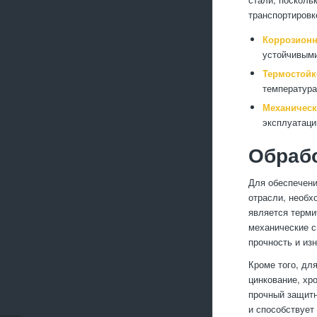
транспортировк
Коррозионн
устойчивыми
Термостойк
температура
Механическ
эксплуатаци
Обрабо
Для обеспечени
отрасли, необх
является терми
механические с
прочность и из
Кроме того, дл
цинкование, хр
прочный защитн
и способствует