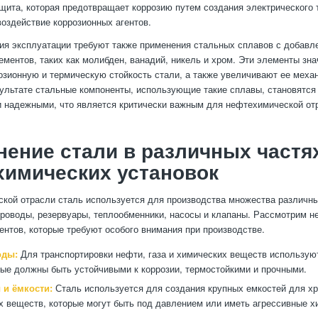
ащита, которая предотвращает коррозию путем создания электрического 
оздействие коррозионных агентов.
я эксплуатации требуют также применения стальных сплавов с добавл
ментов, таких как молибден, ванадий, никель и хром. Эти элементы зн
зионную и термическую стойкость стали, а также увеличивают ее меха
зультате стальные компоненты, использующие такие сплавы, становятся
 надежными, что является критически важным для нефтехимической от
ение стали в различных частя
химических установок
кой отрасли сталь используется для производства множества различны
роводы, резервуары, теплообменники, насосы и клапаны. Рассмотрим н
нтов, которые требуют особого внимания при производстве.
оды:
Для транспортировки нефти, газа и химических веществ использую
рые должны быть устойчивыми к коррозии, термостойкими и прочными.
 и ёмкости:
Сталь используется для создания крупных емкостей для хр
х веществ, которые могут быть под давлением или иметь агрессивные х