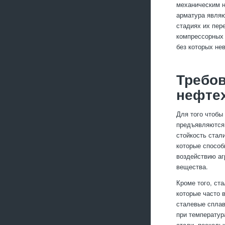
механическим н
арматура являю
стадиях их пер
компрессорных 
без которых не
Требов
нефте
Для того чтобы
предъявляются 
стойкость стал
которые способ
воздействию аг
вещества.
Кроме того, ст
которые часто 
сталевые сплав
при температур
стали, посколь