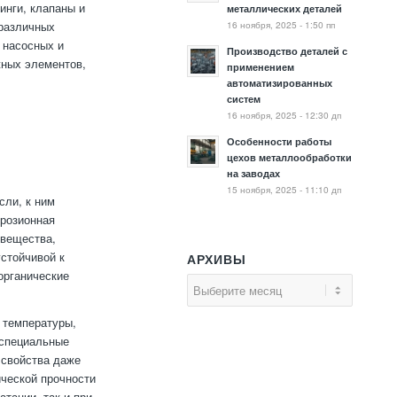
инги, клапаны и
металлических деталей
16 ноября, 2025 - 1:50 пп
 различных
 насосных и
Производство деталей с
жных элементов,
применением
автоматизированных
систем
16 ноября, 2025 - 12:30 дп
Особенности работы
цехов металлообработки
на заводах
15 ноября, 2025 - 11:10 дп
сли, к ним
ррозионная
 вещества,
стойчивой к
АРХИВЫ
органические
 температуры,
 специальные
 свойства даже
ической прочности
тации, так и при