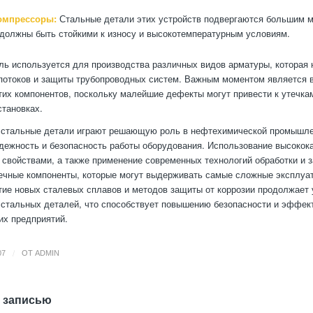
омпрессоры:
Стальные детали этих устройств подвергаются большим 
 должны быть стойкими к износу и высокотемпературным условиям.
аль используется для производства различных видов арматуры, которая
потоков и защиты трубопроводных систем. Важным моментом является 
тих компонентов, поскольку малейшие дефекты могут привести к утечк
становках.
, стальные детали играют решающую роль в нефтехимической промышле
дежность и безопасность работы оборудования. Использование высокок
свойствами, а также применение современных технологий обработки и 
ечные компоненты, которые могут выдерживать самые сложные эксплуа
тие новых сталевых сплавов и методов защиты от коррозии продолжает
 стальных деталей, что способствует повышению безопасности и эффек
х предприятий.
/
07
ОТ
ADMIN
 записью