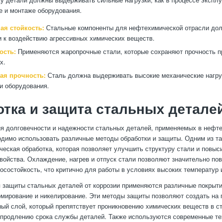
е и монтаже оборудования.
ая стойкость:
Стальные компоненты для нефтехимической отрасли до
 к воздействию агрессивных химических веществ.
ость:
Применяются жаропрочные стали, которые сохраняют прочность п
х.
ая прочность:
Сталь должна выдерживать высокие механические нагру
и оборудования.
тка и защита стальных детале
я долговечности и надежности стальных деталей, применяемых в нефт
одимо использовать различные методы обработки и защиты. Одним из т
ческая обработка, которая позволяет улучшить структуру стали и повыс
войства. Охлаждение, нагрев и отпуск стали позволяют значительно по
носостойкость, что критично для работы в условиях высоких температур 
я защиты стальных деталей от коррозии применяются различные покрытия
омирование и никелирование. Эти методы защиты позволяют создать на 
ый слой, который препятствует проникновению химических веществ в с
 продлению срока службы деталей. Также используются современные те