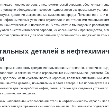
и играют ключевую роль в нефтехимической отрасли, обеспечивая над
плуатацию оборудования, которое подвергается экстремальным услови
атуры, давление и агрессивные химические среды. Применение стали в
я нефтехимических установок обусловлено ее отличными механическим
ионной стойкостью и прочностью. В этой статье мы подробно рассмотри
уются в нефтехимической отрасли, их особенности и преимущества, а т
аботки применяются для обеспечения долговечности и надежности этих 
тальных деталей в нефтехими
ли
ая промышленность требует использования материалов, способных выд
давление, а также контакт с агрессивными химическими веществами. Ст
и, долговечности и устойчивости к коррозии, является оптимальным ма
ольшинства деталей, применяемых в этом секторе. Она используется в 
онентов для переработки нефти, газов, а также для создания установок
ва химических веществ.
ных направлений использования стали в нефтехимической отрасли явля
и ёмкостей для хранения химических веществ. Эти элементы подверга