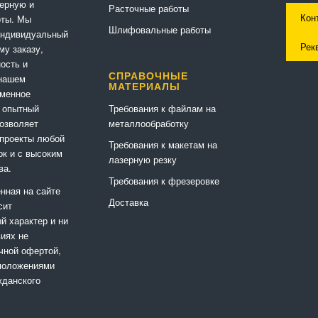
ерную и
Расточные работы
Кон
оты. Мы
Шлифовальные работы
индивидуальный
Рек
му заказу,
ность и
СПРАВОЧНЫЕ
 нашем
МАТЕРИАЛЫ
еменное
Требования к файлам на
 опытный
металлообработку
позволяет
 проекты любой
Требования к макетам на
ок и с высоким
лазерную резку
ва.
Требования к фрезеровке
нная на сайте
Доставка
сит
 характер и ни
виях не
чной офертой,
положениями
жданского