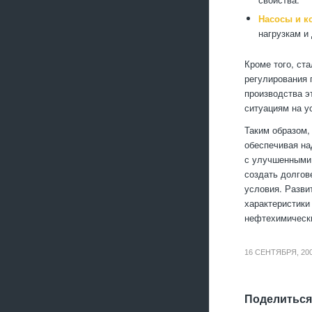
Насосы и к
нагрузкам и
Кроме того, ст
регулирования 
производства э
ситуациям на у
Таким образом
обеспечивая на
с улучшенными 
создать долгов
условия. Разви
характеристики
нефтехимически
16 СЕНТЯБРЯ, 20
Поделиться