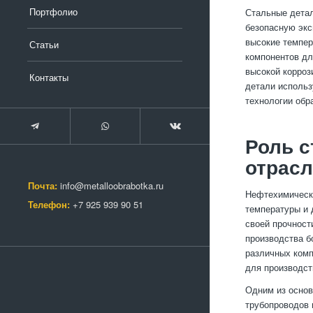
Портфолио
Стальные детал
безопасную экс
высокие темпер
Статьи
компонентов дл
высокой корроз
Контакты
детали использ
технологии обр
Роль с
отрас
Почта:
info@metalloobrabotka.ru
Нефтехимическ
Телефон:
+7 925 939 90 51
температуры и 
своей прочност
производства б
различных комп
для производст
Одним из основ
трубопроводов 