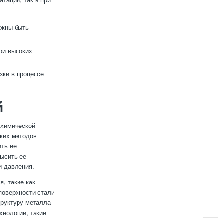
лжны быть
ри высоких
зки в процессе
й
ехимической
аких методов
ить ее
высить ее
и давления.
, такие как
поверхности стали
труктуру металла
хнологии, такие