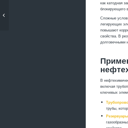
как катодная з
Какие методы резки
блокирующего в
металла наиболее
Сложные услови
эффе...
легирующих эле
повышают корро
свойства. В ре
долговечными и
Примен
нефте
В нефтехимичес
включая трубоп
ключевых элеме
Трубопров
трубы, кото
Резервуары
газообразны
свойства.