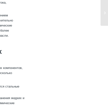
тока,
ением
ачительно
нические
 более
расли.
х
х компонентов,
есколько
тся стальные
анения жидких и
имические