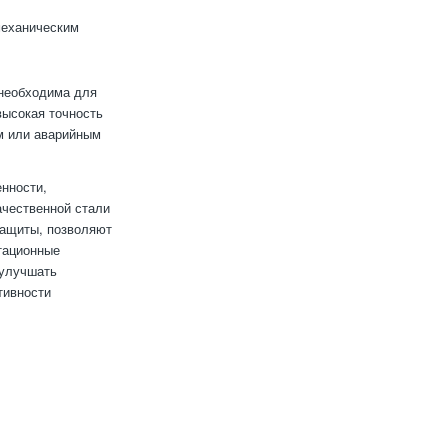
механическим
 необходима для
высокая точность
ам или аварийным
нности,
ачественной стали
защиты, позволяют
тационные
 улучшать
тивности