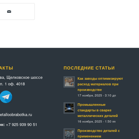
АКТЫ
ПОСЛЕДНИЕ СТАТЬИ
ква, Щелковское шоссе
Как заводы оптимизируют
п. 1 оф. 4018
расход материалов при
производстве
17 ноября, 2025 - 3:10 дп
Промышленные
стандарты в сварке
talloobrabotka.ru
металлических деталей
16 ноября, 2025 - 1:50 пп
н:
+7 925 939 90 51
Производство деталей с
применением