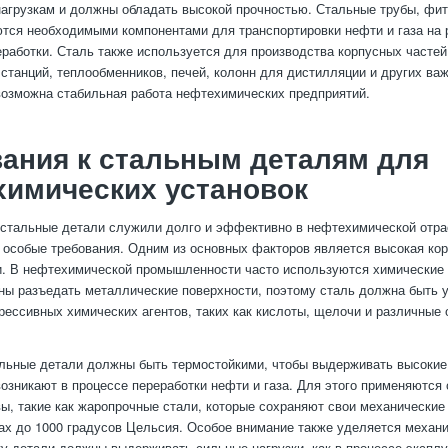
агрузкам и должны обладать высокой прочностью. Стальные трубы, фит
тся необходимыми компонентами для транспортировки нефти и газа на
еработки. Сталь также используется для производства корпусных частей
станций, теплообменников, печей, колонн для дистилляции и других ва
возможна стабильная работа нефтехимических предприятий.
ания к стальным деталям для
химических установок
 стальные детали служили долго и эффективно в нефтехимической отра
особые требования. Одним из основных факторов является высокая ко
и. В нефтехимической промышленности часто используются химические
ны разъедать металлические поверхности, поэтому сталь должна быть у
рессивных химических агентов, таких как кислоты, щелочи и различные 
альные детали должны быть термостойкими, чтобы выдерживать высокие
возникают в процессе переработки нефти и газа. Для этого применяются
ы, такие как жаропрочные стали, которые сохраняют свои механические
ах до 1000 градусов Цельсия. Особое внимание также уделяется механ
ку детали должны выдерживать сильные нагрузки, как в процессе эксплуа