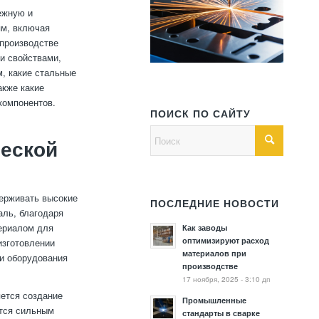
ежную и
ям, включая
 производстве
и свойствами,
м, какие стальные
акже какие
компонентов.
ПОИСК ПО САЙТУ
ческой
ерживать высокие
ПОСЛЕДНИЕ НОВОСТИ
аль, благодаря
териалом для
Как заводы
оптимизируют расход
изготовлении
материалов при
 и оборудования
производстве
17 ноября, 2025 - 3:10 дп
ется создание
Промышленные
ются сильным
стандарты в сварке