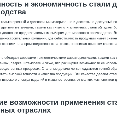
ность и экономичность стали 
водства
 только прочный и долговечный материал, но и достаточно доступный по
 другими металлами, такими как титан или алюминий, сталь обладает б
о делает ее предпочтительным выбором для массового производства. Э
шиностроительных компаний, где себестоимость продукции имеет значе
т экономить на производственных затратах, не снижая при этом качества
аль обладает хорошими технологическими характеристиками, такими как 
танках, сварке, штамповке и гибке, что расширяет возможности ее испол
зводственных процессах. Стальные детали легко поддаются точной обра
игать высокой точности и качества продукции. Эти качества делают ста
 широкого спектра изделий в машиностроении, от мелких компонентов 
е возможности применения ст
чных отраслях