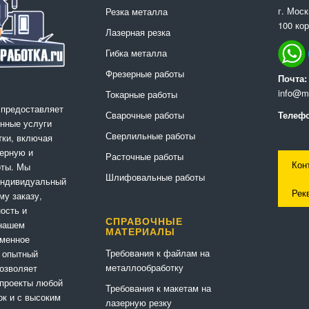
г. Мос
Резка металла
100 кор
Лазерная резка
Гибка металла
Фрезерные работы
Почта:
info@me
Токарные работы
 предоставляет
Сварочные работы
Телефо
нные услуги
Сверлильные работы
ки, включая
ерную и
Расточные работы
Кон
оты. Мы
Шлифовальные работы
индивидуальный
Рек
му заказу,
ность и
СПРАВОЧНЫЕ
 нашем
МАТЕРИАЛЫ
еменное
Требования к файлам на
 опытный
металлообработку
позволяет
 проекты любой
Требования к макетам на
ок и с высоким
лазерную резку