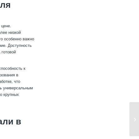
для
 цене.
олее низкой
то особенно важно
ние. Доступность
 готовой
способность к
ьзования в
ботке, что
ль универсальным
до крупных
али в