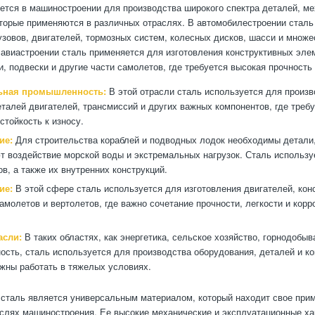
ется в машиностроении для производства широкого спектра деталей, ме
оторые применяются в различных отраслях. В автомобилестроении сталь
узовов, двигателей, тормозных систем, колесных дисков, шасси и множе
 авиастроении сталь применяется для изготовления конструктивных элем
и, подвески и другие части самолетов, где требуется высокая прочность
ьная промышленность:
В этой отрасли сталь используется для произв
еталей двигателей, трансмиссий и других важных компонентов, где треб
стойкость к износу.
ие:
Для строительства кораблей и подводных лодок необходимы детали
 воздействие морской воды и экстремальных нагрузок. Сталь использу
ов, а также их внутренних конструкций.
ие:
В этой сфере сталь используется для изготовления двигателей, кон
амолетов и вертолетов, где важно сочетание прочности, легкости и корр
асли:
В таких областях, как энергетика, сельское хозяйство, горнодобы
сть, сталь используется для производства оборудования, деталей и ко
жны работать в тяжелых условиях.
 сталь является универсальным материалом, который находит свое при
слях машиностроения. Ее высокие механические и эксплуатационные ха