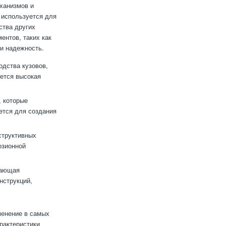
ханизмов и
 используется для
ства других
ентов, таких как
 и надежность.
одства кузовов,
уется высокая
, которые
ется для создания
структивных
озионной
вающая
нструкций,
менение в самых
рактеристики