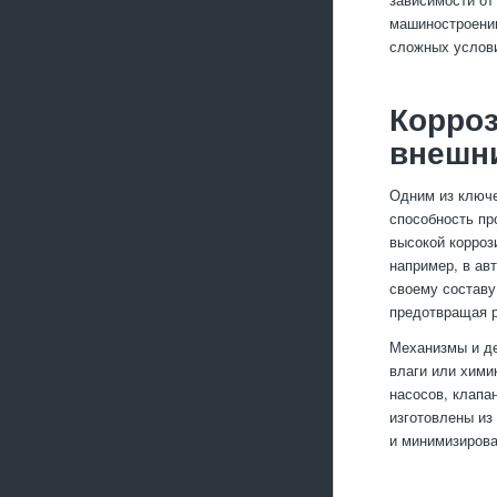
машиностроении
сложных услов
Корроз
внешн
Одним из ключе
способность пр
высокой корроз
например, в ав
своему составу
предотвращая р
Механизмы и де
влаги или хими
насосов, клапа
изготовлены из
и минимизирова