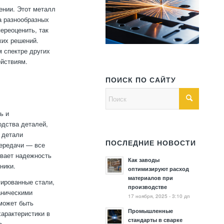
ении. Этот металл
а разнообразных
ереоценить, так
ких решений.
м спектре других
ействиям.
ПОИСК ПО САЙТУ
ь и
одства деталей,
 детали
ПОСЛЕДНИЕ НОВОСТИ
передачи — все
ивает надежность
Как заводы
ники.
оптимизируют расход
материалов при
гированные стали,
производстве
аническими
17 ноября, 2025 - 3:10 дп
 может быть
Промышленные
характеристики в
стандарты в сварке
в