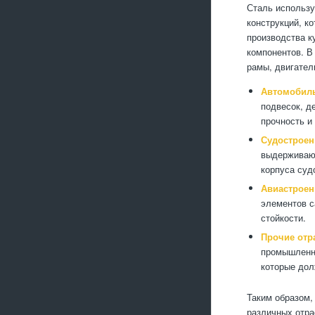
Сталь использу
конструкций, к
производства к
компонентов. В
рамы, двигател
Автомобил
подвесок, д
прочность и 
Судостроен
выдерживают
корпуса суд
Авиастроен
элементов с
стойкости.
Прочие отр
промышленно
которые дол
Таким образом,
различных отра