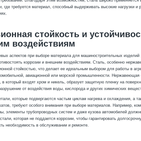
, где требуется материал, способный выдерживать высокие нагрузки и р
иях.
ионная стойкость и устойчивос
им воздействиям
вых аспектов при выборе материала для машиностроительных изделий 
отивостоять коррозии и внешним воздействиям. Сталь, особенно нержа
ионной стойкостью, что делает ее идеальным выбором для работы в агр
томобильной, авиационной или морской промышленности. Нержавеющая 
, в который входят хром и никель, образует защитную пленку на поверхн
азрушение от воздействия воды, кислорода и других химических вещес
тали, которые подвергаются частым циклам нагрева и охлаждения, а т
катов, требуют особого внимания при выборе материалов. Например, ко
ны, элементы трубопроводных систем и даже кузова автомобилей должн
 стали, которая не поддается коррозии, чтобы гарантировать долгосроч
ть необходимость в обслуживании и ремонте.