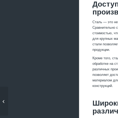
Доступ
произ
Сталь — это не
Сравнительно с
стоимостью, чт
для крупных ма
стали позволяе
продукции.
Кроме того, ст
обработке на с
различных прои
позволяет дост
материалом для
конструкций.
Творческий процесс в
Широки
металлообработке
разли