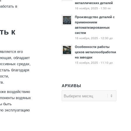
металлических деталей
аботать в
16 ноября, 2025 - 1:50 пп
Производство деталей с
применением
автоматизированных
ть к
систем
16 ноября, 2025 - 12:30 дп
Особенности работы
является его
цехов металлообработки
веющая, обладает
на заводах
15 ноября, 2025 - 11:10 дп
ессивных средах,
сталь благодаря
ости,
тв.
АРХИВЫ
акже воздействию
мпоненты водяных
ы быть
ную эксплуатацию