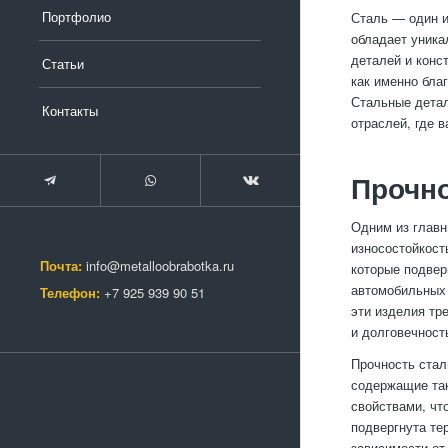
Портфолио
Сталь — один и
обладает уника
деталей и конс
Статьи
как именно бла
Стальные детал
Контакты
отраслей, где 
Прочно
Одним из главн
износостойкост
Почта:
info@metalloobrabotka.ru
которые подвер
автомобильных 
Телефон:
+7 925 939 90 51
эти изделия тр
и долговечност
Прочность стал
содержащие так
свойствами, чт
подвергнута тер
зависимости от