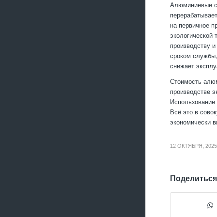
Алюминиевые сп
перерабатывает
на первичное п
экологической 
производству и
сроком службы,
снижает эксплу
Стоимость алюм
производстве э
Использование 
Всё это в сово
экономически в
12 ОКТЯБРЯ, 2025
Поделиться