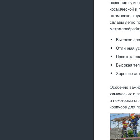
позволяет умен
космической и 
штамповке, глу
сплавы легко п
металлообраба
Высокое соо
Отличная ус
Простота св
Высокая теп
Хорошие эст
Особенно важно
химических и в
а некоторые сп
корпусов для п