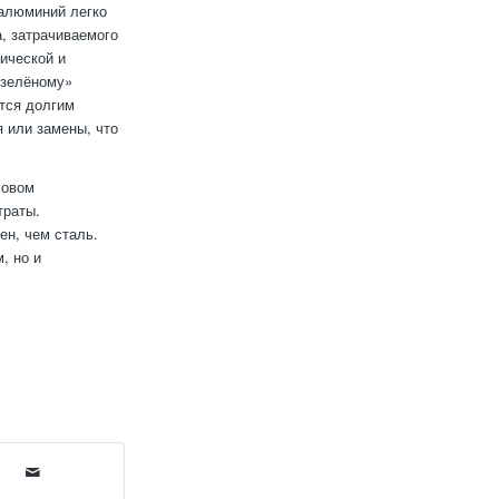
 алюминий легко
а, затрачиваемого
ической и
«зелёному»
тся долгим
я или замены, что
совом
траты.
ен, чем сталь.
, но и