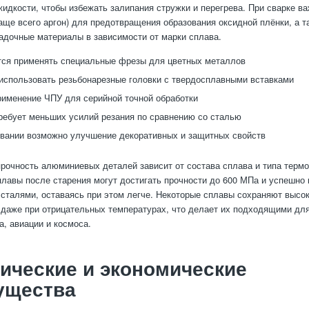
дкости, чтобы избежать залипания стружки и перегрева. При сварке в
чаще всего аргон) для предотвращения образования оксидной плёнки, а 
адочные материалы в зависимости от марки сплава.
ся применять специальные фрезы для цветных металлов
использовать резьбонарезные головки с твердосплавными вставками
именение ЧПУ для серийной точной обработки
ебует меньших усилий резания по сравнению со сталью
вании возможно улучшение декоративных и защитных свойств
рочность алюминиевых деталей зависит от состава сплава и типа термо
лавы после старения могут достигать прочности до 600 МПа и успешно 
сталями, оставаясь при этом легче. Некоторые сплавы сохраняют высо
 даже при отрицательных температурах, что делает их подходящими дл
а, авиации и космоса.
ические и экономические
ущества