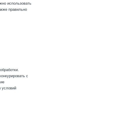
ажно использовать
также правильно
обработки.
конкурировать с
кие
я условий