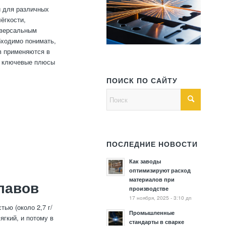
 для различных
ёгкости,
иверсальным
бходимо понимать,
в применяются в
им ключевые плюсы
ПОИСК ПО САЙТУ
ПОСЛЕДНИЕ НОВОСТИ
Как заводы
оптимизируют расход
материалов при
лавов
производстве
17 ноября, 2025 - 3:10 дп
ью (около 2,7 г/
Промышленные
гкий, и потому в
стандарты в сварке