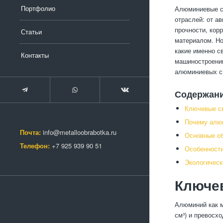
Портфолио
Алюминиевые с
отраслей: от а
прочности, кор
Статьи
материалом. Но
какие именно с
Контакты
машиностроении
алюминиевых сп
Содержан
Ключевые с
Почему алю
Почта:
info@metalloobrabotka.ru
Основные об
Телефон:
+7 925 939 90 51
Особенности
Экологическ
Ключе
Алюминий как м
см³) и превосх