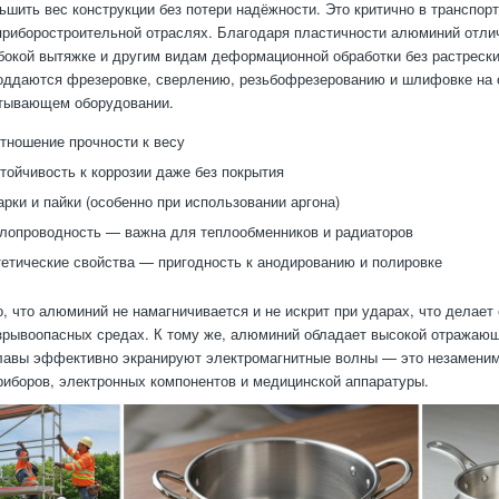
ьшить вес конструкции без потери надёжности. Это критично в транспорт
приборостроительной отраслях. Благодаря пластичности алюминий отли
бокой вытяжке и другим видам деформационной обработки без растрески
оддаются фрезеровке, сверлению, резьбофрезерованию и шлифовке на
тывающем оборудовании.
тношение прочности к весу
тойчивость к коррозии даже без покрытия
арки и пайки (особенно при использовании аргона)
лопроводность — важна для теплообменников и радиаторов
етические свойства — пригодность к анодированию и полировке
, что алюминий не намагничивается и не искрит при ударах, что делает
зрывоопасных средах. К тому же, алюминий обладает высокой отражаю
лавы эффективно экранируют электромагнитные волны — это незаменим
риборов, электронных компонентов и медицинской аппаратуры.