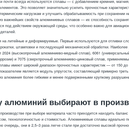
 почти всегда используются сплавы — с добавлением кремния, магния,
 элементов. Это позволяет значительно усилить прочностные характерис
 термическим нагрузкам и улучшить обрабатываемость при сохранении н
из важнейших свойств алюминиевых сплавов — их способность сохраня
я под действием окружающей среды, что особенно важно для авиацион
деталей.
я на литейные и деформируемые. Первые используются для отливки сл
рокатки, штамповки и последующей механической обработки. Наиболее
 2024 (высокопрочный алюминиево-медный сплав), 6061 (универсальны
оррозии) и 7075 (сверхпрочный алюминиево-цинковый сплав, применяемы
сплавы имеют широкий диапазон прочностных характеристик — от 150 до
оказателем является модуль упругости, составляющий примерно треть 
из алюминия более гибкими и менее подверженными хрупкому разрушен
у алюминий выбирают в произв
производстве при выборе материала часто приходится находить балан
сом, технологичностью и стоимостью. Алюминиевые сплавы идеально п
ю очередь, они в 2,5–3 раза легче стали при достаточно высокой прочно