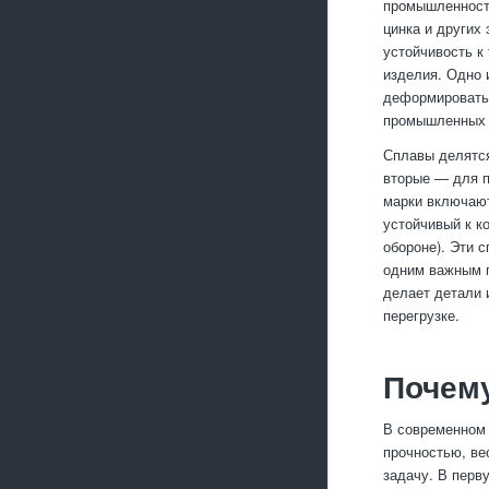
промышленности
цинка и других
устойчивость к
изделия. Одно 
деформироватьс
промышленных 
Сплавы делятс
вторые — для п
марки включают
устойчивый к к
обороне). Эти 
одним важным п
делает детали 
перегрузке.
Почем
В современном 
прочностью, ве
задачу. В перву