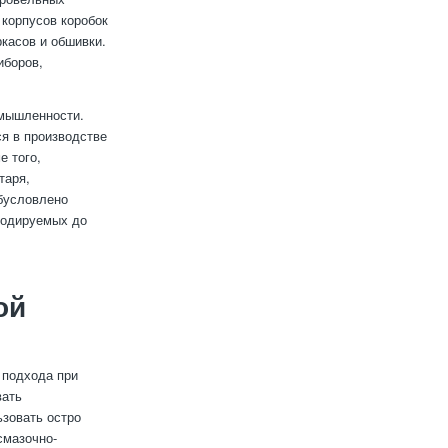
 корпусов коробок
касов и обшивки.
иборов,
омышленности.
ся в производстве
е того,
таря,
обусловлено
нодируемых до
ой
 подхода при
вать
ьзовать остро
смазочно-