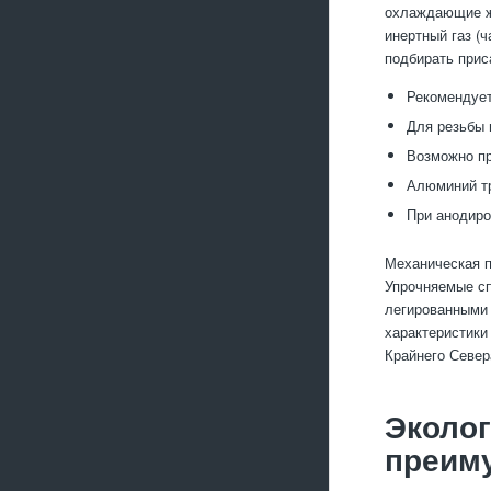
охлаждающие жи
инертный газ (
подбирать прис
Рекомендует
Для резьбы 
Возможно пр
Алюминий тр
При анодиро
Механическая п
Упрочняемые сп
легированными 
характеристики
Крайнего Север
Эколог
преим