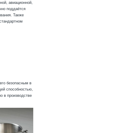
ной, авиационной,
чно поддаётся
вания. Также
 стандартном
 его безопасным в
щей способностью,
о в производстве