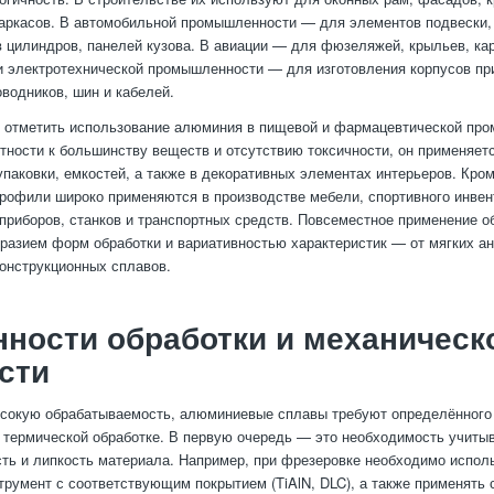
каркасов. В автомобильной промышленности — для элементов подвески,
в цилиндров, панелей кузова. В авиации — для фюзеляжей, крыльев, кар
и электротехнической промышленности — для изготовления корпусов пр
оводников, шин и кабелей.
 отметить использование алюминия в пищевой и фармацевтической пр
тности к большинству веществ и отсутствию токсичности, он применяет
упаковки, емкостей, а также в декоративных элементах интерьеров. Кром
офили широко применяются в производстве мебели, спортивного инвен
приборов, станков и транспортных средств. Повсеместное применение 
разием форм обработки и вариативностью характеристик — от мягких а
онструкционных сплавов.
ности обработки и механическ
сти
сокую обрабатываемость, алюминиевые сплавы требуют определённого
 термической обработке. В первую очередь — это необходимость учиты
ть и липкость материала. Например, при фрезеровке необходимо испол
трумент с соответствующим покрытием (TiAlN, DLC), а также применять 