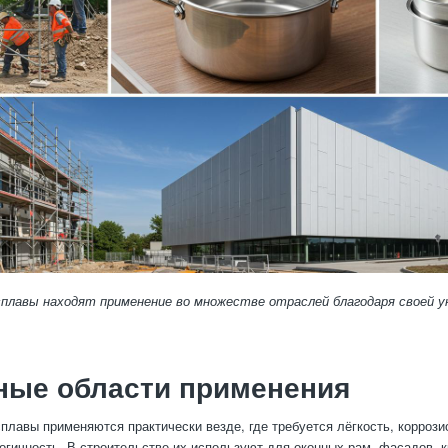
плавы находят применение во множестве отраслей благодаря своей у
ные области применения
лавы применяются практически везде, где требуется лёгкость, коррози
огичность. В строительстве их используют для оконных рам, фасадов, 