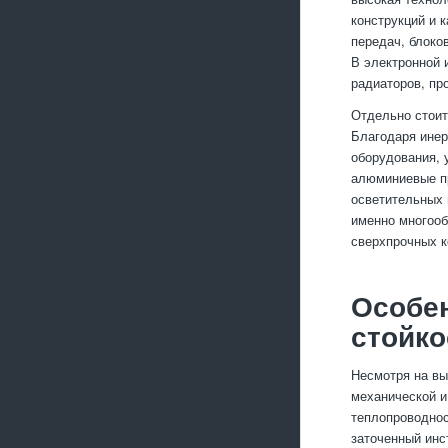
конструкций и 
передач, блоко
В электронной 
радиаторов, пр
Отдельно стоит
Благодаря инер
оборудования, 
алюминиевые пр
осветительных 
именно многооб
сверхпрочных к
Особен
стойко
Несмотря на вы
механической и
теплопроводнос
заточенный инс