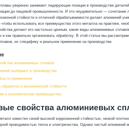
плавы уверенно занимают лидирующие позиции в производстве деталей
виации до пищевой промышленности. И это неудивительно — сочетание л
розионной стойкости и отличной обрабатываемости делает алюминий ун
 чтобы использовать все преимущества этого металла на практике, нео
войства делают его настолько ценным, какие виды алюминиевых сплаво
 и как правильно организовать обработку. В этой статье мы рассмотр
лавов, их специфику и реальное применение на производстве.
ие
войства алюминиевых сплавов
миний выбирают в производстве
ласти применения
 обработки и механической стойкости
ие и экономические преимущества
вые свойства алюминиевых сп
еталл известен своей высокой коррозионной стойкостью, низкой плотност
одной проводимостью тепла и электричества. Однако чистый алюминий мя