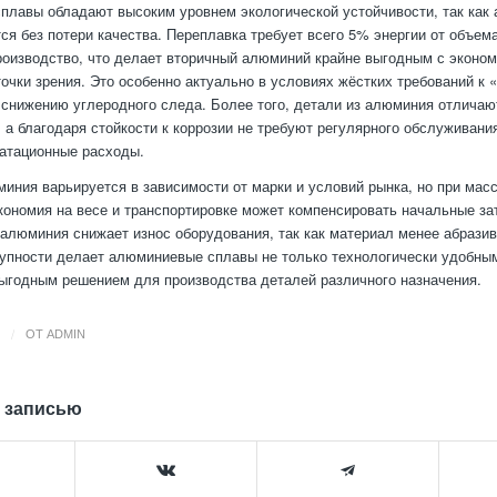
лавы обладают высоким уровнем экологической устойчивости, так как
ся без потери качества. Переплавка требует всего 5% энергии от объем
роизводство, что делает вторичный алюминий крайне выгодным с эконом
точки зрения. Это особенно актуально в условиях жёстких требований к 
 снижению углеродного следа. Более того, детали из алюминия отличаю
 а благодаря стойкости к коррозии не требуют регулярного обслуживани
атационные расходы.
иния варьируется в зависимости от марки и условий рынка, но при мас
кономия на весе и транспортировке может компенсировать начальные за
алюминия снижает износ оборудования, так как материал менее абразив
купности делает алюминиевые сплавы не только технологически удобным
ыгодным решением для производства деталей различного назначения.
/
ОТ
ADMIN
 записью