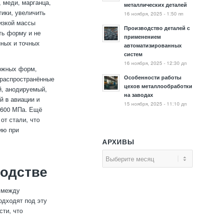
 меди, марганца,
металлических деталей
тики, увеличить
16 ноября, 2025 - 1:50 пп
изкой массы
Производство деталей с
ть форму и не
применением
ных и точных
автоматизированных
систем
16 ноября, 2025 - 12:30 дп
ожных форм,
Особенности работы
 распространённые
цехов металлообработки
й, анодируемый,
на заводах
й в авиации и
15 ноября, 2025 - 11:10 дп
 600 МПа. Ещё
от стали, что
ию при
АРХИВЫ
одстве
с между
одходят под эту
сти, что