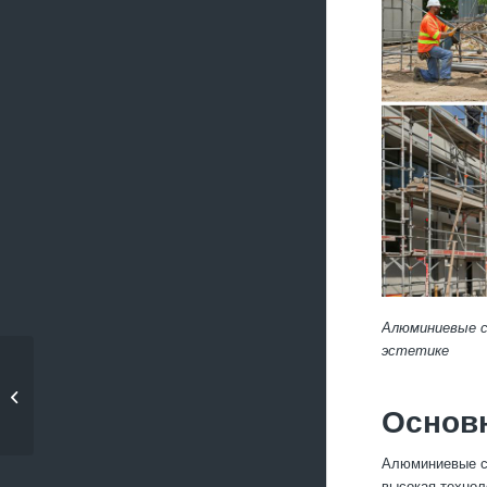
Алюминиевые с
эстетике
Какие методы
контроля качества
Основ
применяют...
Алюминиевые сп
высокая технол