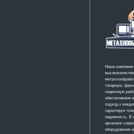
Наша компания
высококачестве
металлообработ
токарную, фрез
сварочную раб
обеспечиваем 
подход к каждо
гарантируя точ
надежность. В
арсенале совр
оборудование и