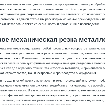
езка металлов — это один из самых распространенных методов обработ
зуется в различных отраслях промышленности. Этот процесс включает 
инструментов для разрезания металлических заготовок, что позволяет 
размеров. В данной статье мы рассмотрим основные преимущества и н
езки металлов, а также ее особенности и применения в производстве.
кое механическая резка металл
езка металлов представляет собой процесс, при котором металлические
 с помощью различных типов резательных инструментов, таких как пил
зерные станки. В отличие от термических методов, таких как лазерная 
еская резка использует физическое воздействие для разделения матери
ься как для обработки тонких, так и толстых металлов, и применяется в
чая строительство, машиностроение и производство оборудования.
ип механической резки заключается в том, что режущий инструмент, о
ежущими лезвиями или дисками, воздействует на материал с высокой 
рывая его на части. В зависимости от типа инструмента, механическая р
й и эффективной, что делает её универсальной для различных типов ме
угой метод, механическая резка имеет свои преимущества и недостатки,
выборе метода обработки для конкретного проекта.