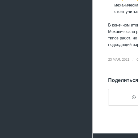
механическа
стоит учиты
В конечном ито
Механическая р
типов работ, н
подходящий вар
/
23 МАЯ, 2021
Поделиться