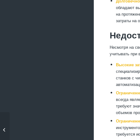
Долговечно
обладают вы
на протяжен
затраты на 
Недост
Несмотря на св
учитывать при 
Высокие за
специализир
станков с ч
автоматизац
Ограниченн
всегда явля
требуют зна
объемов про
Ограниченн
Как выбрать лучшую
инструменто
технологию обработки
требуется и
для...