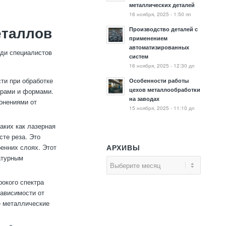
металлических деталей
16 ноября, 2025 - 1:50 пп
Производство деталей с
еталлов
применением
автоматизированных
еди специалистов
систем
16 ноября, 2025 - 12:30 дп
ти при обработке
Особенности работы
цехов металлообработки
ерами и формами.
на заводах
онениями от
15 ноября, 2025 - 11:10 дп
аких как лазерная
сте реза. Это
енних слоях. Этот
АРХИВЫ
атурным
окого спектра
зависимости от
е металлические