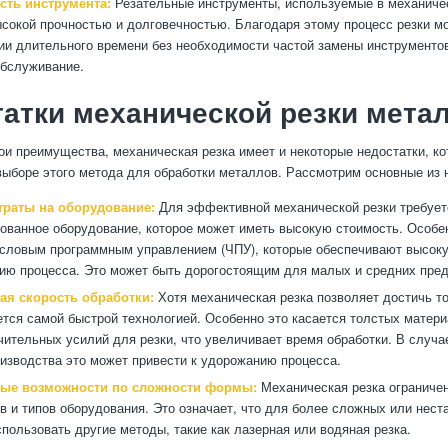
сть инструмента:
Резательные инструменты, используемые в механичес
сокой прочностью и долговечностью. Благодаря этому процесс резки м
ии длительного времени без необходимости частой замены инструментов
обслуживание.
атки механической резки мета
ои преимущества, механическая резка имеет и некоторые недостатки, к
выборе этого метода для обработки металлов. Рассмотрим основные из 
траты на оборудование:
Для эффективной механической резки требует
ованное оборудование, которое может иметь высокую стоимость. Особен
исловым программным управлением (ЧПУ), которые обеспечивают высоку
ию процесса. Это может быть дорогостоящим для малых и средних пред
ая скорость обработки:
Хотя механическая резка позволяет достичь то
ется самой быстрой технологией. Особенно это касается толстых матери
чительных усилий для резки, что увеличивает время обработки. В случ
изводства это может привести к удорожанию процесса.
ые возможности по сложности формы:
Механическая резка ограниче
в и типов оборудования. Это означает, что для более сложных или нес
спользовать другие методы, такие как лазерная или водяная резка.