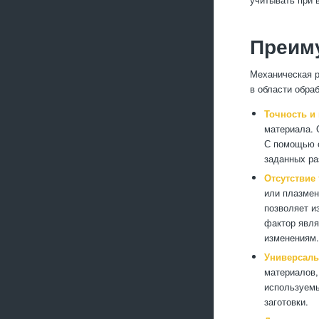
Преим
Механическая р
в области обра
Точность и 
материала. 
С помощью с
заданных ра
Отсутствие
или плазмен
позволяет и
фактор явля
изменениям.
Универсаль
материалов,
используемы
заготовки.