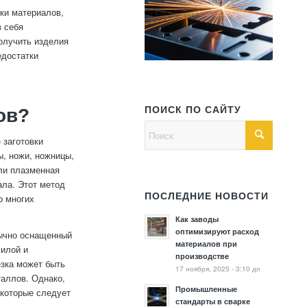
ки материалов,
в себя
получить изделия
едостатки
ПОИСК ПО САЙТУ
ов?
 заготовки
ы, ножи, ножницы,
или плазменная
ала. Этот метод
ПОСЛЕДНИЕ НОВОСТИ
о многих
Как заводы
оптимизируют расход
бычно оснащенный
материалов при
силой и
производстве
езка может быть
17 ноября, 2025 - 3:10 дп
таллов. Однако,
Промышленные
 которые следует
стандарты в сварке