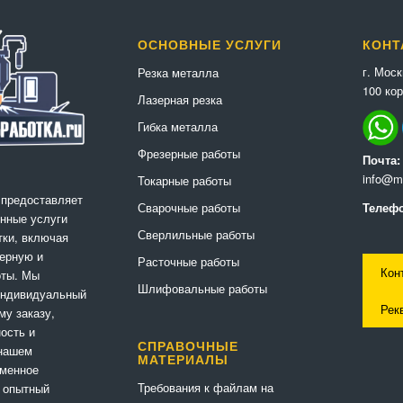
ОСНОВНЫЕ УСЛУГИ
КОНТ
г. Мос
Резка металла
100 кор
Лазерная резка
Гибка металла
Фрезерные работы
Почта:
info@me
Токарные работы
 предоставляет
Сварочные работы
Телефо
нные услуги
Сверлильные работы
ки, включая
ерную и
Расточные работы
Кон
оты. Мы
Шлифовальные работы
индивидуальный
Рек
му заказу,
ность и
СПРАВОЧНЫЕ
 нашем
МАТЕРИАЛЫ
еменное
Требования к файлам на
 опытный