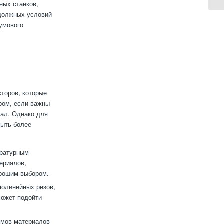
ных станков,
 должных условий
умового
кторов, которые
ром, если важны
иал. Однако для
быть более
ературным
ериалов,
орошим выбором.
олинейных резов,
может подойти
емов материалов