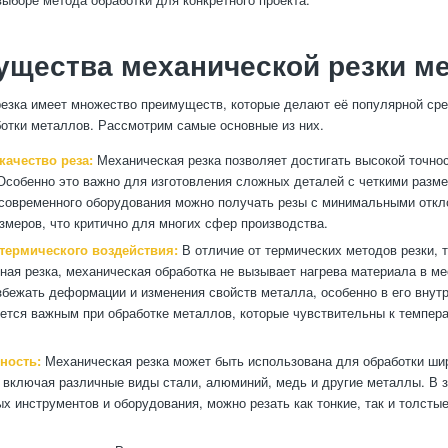
ущества механической резки м
езка имеет множество преимуществ, которые делают её популярной ср
ботки металлов. Рассмотрим самые основные из них.
качество реза:
Механическая резка позволяет достигать высокой точнос
Особенно это важно для изготовления сложных деталей с четкими разм
овременного оборудования можно получать резы с минимальными откл
змеров, что критично для многих сфер производства.
 термического воздействия:
В отличие от термических методов резки, т
ная резка, механическая обработка не вызывает нагрева материала в ме
збежать деформации и изменения свойств металла, особенно в его внутр
ется важным при обработке металлов, которые чувствительны к темпер
ность:
Механическая резка может быть использована для обработки шир
 включая различные виды стали, алюминий, медь и другие металлы. В 
х инструментов и оборудования, можно резать как тонкие, так и толсты