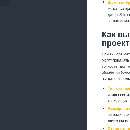
Шум и вибр
может созда
для работы 
загрязнения
Как вы
проект
При выборе мет
могут повлиять
точность, долг
обработки боле
выгодно исполь
Тип матери
изменениям,
требующих в
Размеры и 
но если вам
лазерная ил
Скорость п