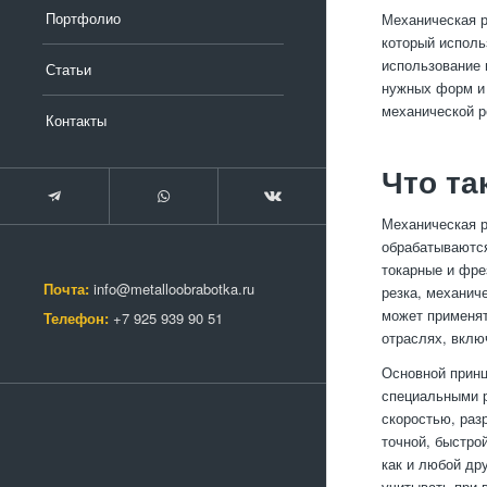
Портфолио
Механическая р
который исполь
использование 
Статьи
нужных форм и 
механической р
Контакты
Что та
Механическая р
обрабатываются
токарные и фре
Почта:
info@metalloobrabotka.ru
резка, механич
может применят
Телефон:
+7 925 939 90 51
отраслях, вклю
Основной принц
специальными р
скоростью, раз
точной, быстро
как и любой др
учитывать при 