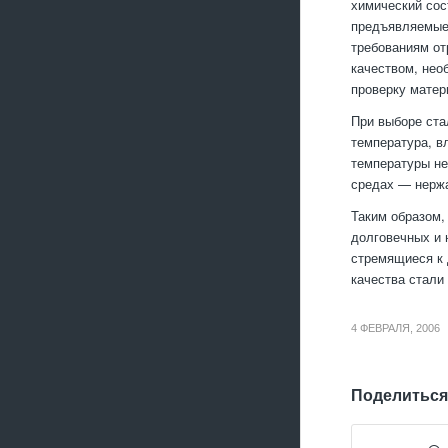
химический сос
предъявляемые 
требованиям от
качеством, нео
проверку матер
При выборе ста
температура, в
температуры не
средах — нержа
Таким образом,
долговечных и 
стремящиеся к 
качества стали
4 ФЕВРАЛЯ, 2006
Поделиться