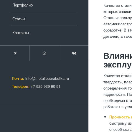
Портфолио
Качество стали
которых зависи
Сталь использу
Статьи
автомобилестро
обработке. В э
Контакты
деталей, а так
Влияни
эксплу
Качество стали
Почта:
info@metalloobrabotka.ru
твердость, пла
Телефон:
+7 925 939 90 51
определения тог
надежности. На
необходима ста
работают в усл
Прочность 
быстрому из
способность