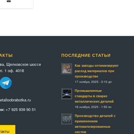
АКТЫ
ПОСЛЕДНИЕ СТАТЬИ
ква, Щелковское шоссе
Как заводы оптимизируют
п. 1 оф. 4018
расход материалов при
производстве
17 ноября, 2025 - 3:10 дп
Промышленные
стандарты в сварке
talloobrabotka.ru
металлических деталей
16 ноября, 2025 - 1:50 пп
н:
+7 925 939 90 51
Производство деталей с
применением
автоматизированных
такты
систем