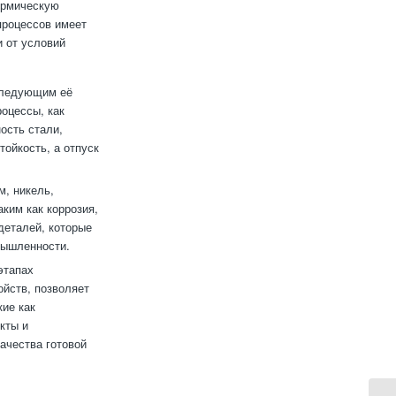
ермическую
процессов имеет
и от условий
следующим её
оцессы, как
ость стали,
ойкость, а отпуск
, никель,
ким как коррозия,
деталей, которые
мышленности.
этапах
ойств, позволяет
ие как
кты и
ачества готовой