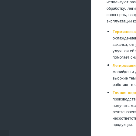
используют ра
обработку, лег
свою цель, нап
эксплуатации к
Термическа
охлаждением
закалка, от
улучшая её 
помогает сн
Легировани
молибден и 
высокие тем
работают в 
Точная пер
производств
получить ма
рентгеновск
несоответст
продукции.