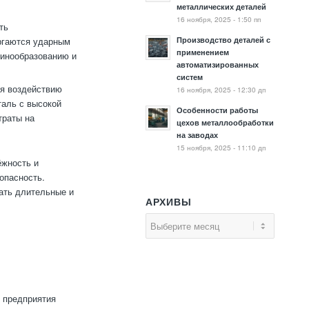
металлических деталей
16 ноября, 2025 - 1:50 пп
ть
Производство деталей с
ргаются ударным
применением
щинообразованию и
автоматизированных
систем
я воздействию
16 ноября, 2025 - 12:30 дп
таль с высокой
Особенности работы
траты на
цехов металлообработки
на заводах
15 ноября, 2025 - 11:10 дп
ёжность и
опасность.
ать длительные и
АРХИВЫ
е предприятия