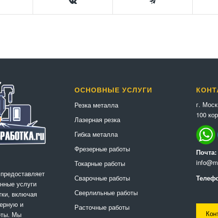
ОСНОВНЫЕ УСЛУГИ
КОНТ
г. Мос
Резка металла
100 кор
Лазерная резка
Гибка металла
Фрезерные работы
Почта:
info@me
Токарные работы
 предоставляет
Сварочные работы
Телефо
нные услуги
Сверлильные работы
ки, включая
ерную и
Расточные работы
Кон
оты. Мы