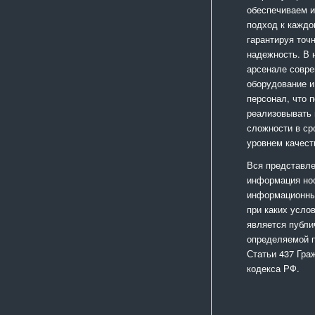
обеспечиваем 
подход к каждо
гарантируя точ
надежность. В
арсенале совр
оборудование и
персонал, что 
реализовывать
сложности в ср
уровнем качест
Вся представле
информация но
информационный
при каких усло
является публи
определяемой 
Статьи 437 Гра
кодекса РФ.