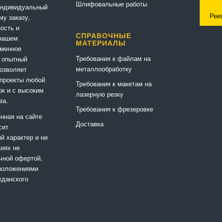
Шлифовальные работы
индивидуальный
Рек
му заказу,
ность и
СПРАВОЧНЫЕ
 нашем
МАТЕРИАЛЫ
еменное
Требования к файлам на
 опытный
металлообработку
позволяет
 проекты любой
Требования к макетам на
ок и с высоким
лазерную резку
ва.
Требования к фрезеровке
нная на сайте
Доставка
сит
 характер и ни
виях не
чной офертой,
положениями
жданского