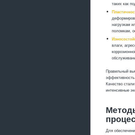
таких как п
Пластичнос
деформирова
нагрузкам и
поломкам, о
Износостой
влаги, агре
коррозионно
обслуживани
Правильный выб
эффективность 
Качество стали
интенсивные эк
Методы
процес
Для обеспечени