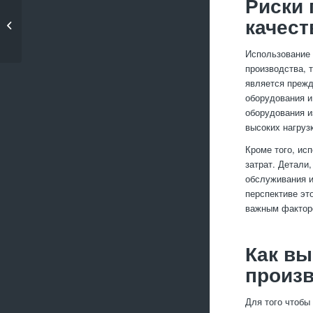
Риски 
Как выбрать
оптимальные
качест
параметры для
обработки...
Использование 
производства, 
является прежд
оборудования и
оборудования и
высоких нагруз
Кроме того, ис
затрат. Детали,
обслуживания и
перспективе эт
важным факторо
Как вы
произв
Для того чтобы