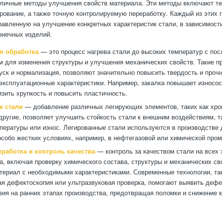
зличные методы улучшения свойств материала. Эти методы включают т
ирование, а также точную контролируемую переработку. Каждый из этих 
равленную на улучшение конкретных характеристик стали, в зависимост
онечных изделий.
я обработка
— это процесс нагрева стали до высоких температур с по
 для изменения структуры и улучшения механических свойств. Такие пр
пуск и нормализация, позволяют значительно повысить твердость и прочн
эксплуатационные характеристики. Например, закалка повышает износост
изить хрупкость и повысить пластичность.
е стали
— добавление различных легирующих элементов, таких как хром
другие, позволяет улучшить стойкость стали к внешним воздействиям, та
пературы или износ. Легированные стали используются в производстве 
особо жестких условиях, например, в нефтегазовой или химической про
еработка и контроль качества
— контроль за качеством стали на всех 
а, включая проверку химического состава, структуры и механических св
териал с необходимыми характеристиками. Современные технологии, так
ая дефектоскопия или ультразвуковая проверка, помогают выявить дефе
вия на ранних этапах производства, предотвращая поломки и снижение к