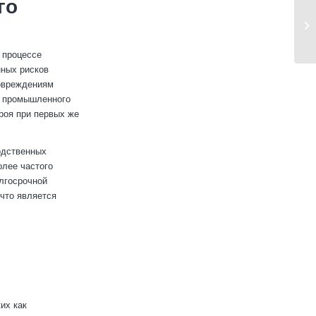
го
 процессе
нных рисков
повреждениям
и промышленного
троя при первых же
одственных
олее частого
лгосрочной
что является
их как