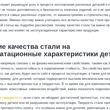
 играет решающую роль в процессе изготовления различных деталей и к
т не только долговечность и безопасность конечных изделий, но и их пр
ется в самых различных отраслях, от машиностроения и строительства д
ения. Именно поэтому важно учитывать все аспекты качества стали при
той статье мы подробно рассмотрим, почему качество стали так важно пр
же как оно влияет на эксплуатационные характеристики продукции.
е качества стали на
атационные характеристики де
 напрямую связано с её физико-механическими свойствами, такими как 
стичность, износостойкость и коррозионная стойкость. Эти свойства кри
о, как деталь будет вести себя в процессе эксплуатации, а также для е
пример, для деталей, которые подвергаются высоким механическим наг
ль с высокой прочностью и твердостью. В то время как для компонентов
овиях агрессивных химических воздействий, важен показатель коррозион
и твердость
— если сталь не обладает достаточной прочностью, это мо
носу детали или её разрушению при эксплуатации. Твердость стали такж
 противостоять износу, что особенно важно для деталей, работающих в 