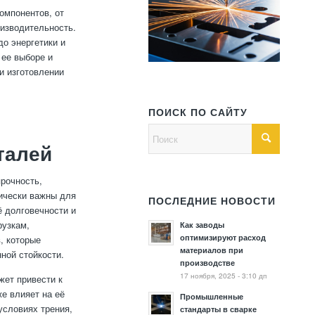
омпонентов, от
оизводительность.
о энергетики и
 ее выборе и
и изготовлении
ПОИСК ПО САЙТУ
талей
прочность,
тически важны для
ПОСЛЕДНИЕ НОВОСТИ
ё долговечности и
рузкам,
Как заводы
оптимизируют расход
, которые
материалов при
ной стойкости.
производстве
17 ноября, 2025 - 3:10 дп
жет привести к
е влияет на её
Промышленные
условиях трения,
стандарты в сварке