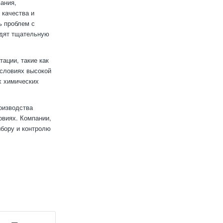
вания,
 качества и
ь проблем с
одят тщательную
ации, такие как
условиях высокой
х химических
оизводства
овиях. Компании,
бору и контролю