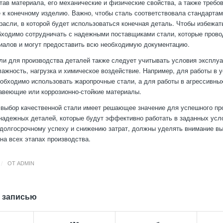
тав материала, его механические и физические свойства, а также требо
к конечному изделию. Важно, чтобы сталь соответствовала стандартам
расли, в которой будет использоваться конечная деталь. Чтобы избежат
бходимо сотрудничать с надежными поставщиками стали, которые пров
иалов и могут предоставить всю необходимую документацию.
ли для производства деталей также следует учитывать условия эксплуат
лажность, нагрузка и химическое воздействие. Например, для работы в 
обходимо использовать жаропрочные стали, а для работы в агрессивны
веющие или коррозионно-стойкие материалы.
 выбор качественной стали имеет решающее значение для успешного пр
надежных деталей, которые будут эффективно работать в заданных усл
долгосрочному успеху и снижению затрат, должны уделять внимание вы
 на всех этапах производства.
/
ОТ
ADMIN
 записью