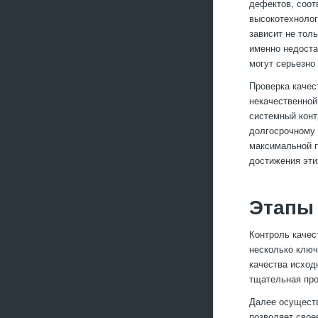
дефектов, соот
высокотехнолог
зависит не тол
именно недоста
могут серьезно
Проверка качес
некачественной
системный конт
долгосрочному 
максимальной п
достижения эти
Этапы 
Контроль качес
несколько ключ
качества исход
тщательная про
Далее осуществ
позволяет свое