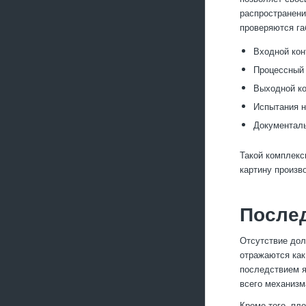
распространени
проверяются га
Входной кон
Процессный 
Выходной ко
Испытания н
Документаль
Такой комплекс
картину произв
Послед
Отсутствие дол
отражаются как
последствием я
всего механизм
Кроме того, пл