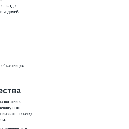
роль, где
ых изделий.
ь объективную
ества
ые негативно
е очевидным
т вызвать поломку
рям.
ют доверие, что