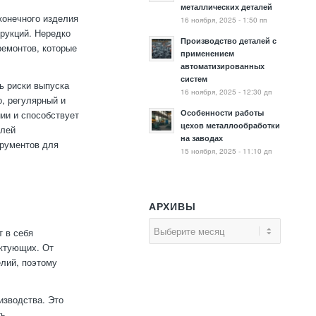
металлических деталей
конечного изделия
16 ноября, 2025 - 1:50 пп
трукций. Нередко
Производство деталей с
ремонтов, которые
применением
автоматизированных
систем
ь риски выпуска
16 ноября, 2025 - 12:30 дп
о, регулярный и
Особенности работы
ии и способствует
цехов металлообработки
елей
на заводах
трументов для
15 ноября, 2025 - 11:10 дп
АРХИВЫ
т в себя
ектующих. От
елий, поэтому
изводства. Это
ть