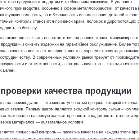
ветствие продукции стандартам и требованиям заказчика. В условиях
ичного производства, особенно в сфере металлообработки, от качества 
ько функциональность, но и безопасность использования деталей и конс
точный контроль становится причиной брака, поломок и дорогостоящих 
 ударить по бизнесу.
тва позволяет выявить несоответствия на ранних этапах, минимизироват
 продукции и снизить издержки на гарантийное обслуживание. Более тог
роль качества повышает доверие клиентов, укрепляет репутацию компан
сотрудничеству. В современных условиях рынок требует от производит
розрачности и ответственности, а контроль качества — это один из инс
х целей.
проверки качества продукции
тва на производстве — это многоступенчатый процесс, который включае
евых этапов. Первым шагом является входной контроль сырья и компл
ных материалов напрямую зависит прочность и надежность готовых изд
верка материалов — обязательное условие.
ляется процессный контроль — проверка качества на каждом этапе про
временно выявлять отклонения от технологических норм и предотвраща