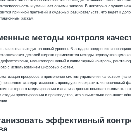
ентоспособность и уменьшает объемы заказов. В некоторых случаях нек
овится причиной претензий и судебных разбирательств, что ведет к до
утационным рискам.
менные методы контроля качес
ль качества выходит на новый уровень благодаря внедрению инновацион
еталлических деталей широко применяются методы неразрушающего кон
 дефектоскопия, магнитопорошковый и капиллярный контроль, рентгеног
отр с использованием цифровых систем.
томатизация процессов и применение систем управления качеством (напр
) позволяют стандартизировать процедуры и сократить человеческий фа
компьютерного моделирования и анализа данных помогает выявлять по
 стадии проектирования и производства, что значительно повышает об
кции.
ганизовать эффективный контр
ва