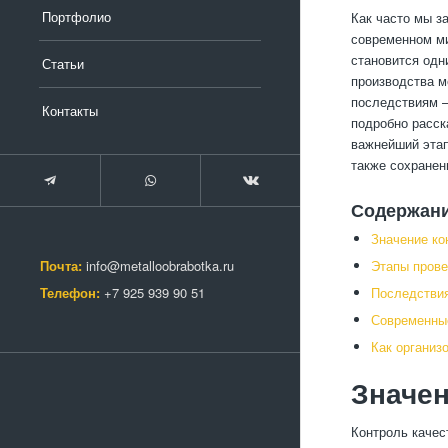
Портфолио
Как часто мы з
современном ми
становится одн
Статьи
производства м
последствиям —
Контакты
подробно расск
важнейший этап
также сохранен
Содержан
Значение ко
Почта:
info@metalloobrabotka.ru
Этапы прове
Телефон:
+7 925 939 90 51
Последствия
Современные
Как организ
Значен
Контроль качес