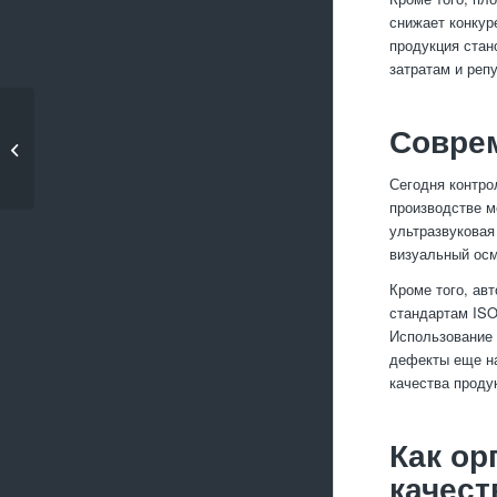
снижает конкур
продукция стан
затратам и реп
Какие детали из
Совре
латуни применяются в
эле�...
Сегодня контро
производстве м
ультразвуковая
визуальный осм
Кроме того, ав
стандартам ISO
Использование 
дефекты еще на
качества проду
Как ор
качест