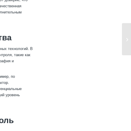
ачественная
полнительным
тва
ных технологий. В
троля, такие как
рафия и
имер, по
ктор.
тенциальные
щий уровень
оль