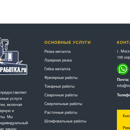
ОСНОВНЫЕ УСЛУГИ
КОНТ
г. Мос
Резка металла
100 кор
Лазерная резка
Гибка металла
Фрезерные работы
Почта:
info@me
Токарные работы
 предоставляет
Сварочные работы
Телефо
нные услуги
Сверлильные работы
ки, включая
ерную и
Расточные работы
Кон
оты. Мы
Шлифовальные работы
индивидуальный
Рек
му заказу,