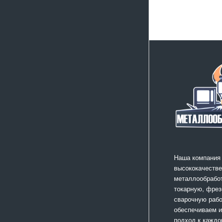
Наша компания
высококачестве
металлообработ
токарную, фрез
сварочную раб
обеспечиваем 
подход к каждо