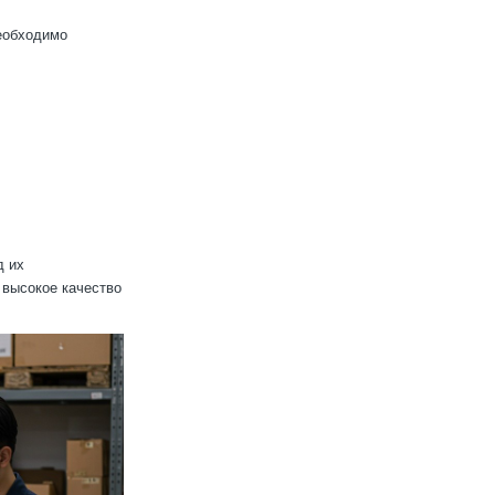
еобходимо
д их
 высокое качество