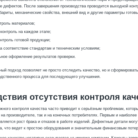
е дефектов. После завершения производства проводится выходной конт
бариты, механические свойства, внешний вид и другие параметры готов
троль материалов;
контроль на каждом этапе;
нтроль готовой продукции;
а соответствие стандартам и техническим условиям;
ное оформление результатов проверки.
ный подход позволяет не просто отследить качество, но и сформироват
одственного процесса для последующего улучшения.
ствия отсутствия контроля кач
жного контроля качества часто приводит к серьёзным проблемам, котор
 на производителе, так и на конечных потребителях. Первым и наиболе
вляется рост брака и отказов в работе изделий. Дефектные детали могу
а, что ведет к простою оборудования и значительным финансовым поте
охое качество негативно сказывается на имидже компании. Клиенты теря