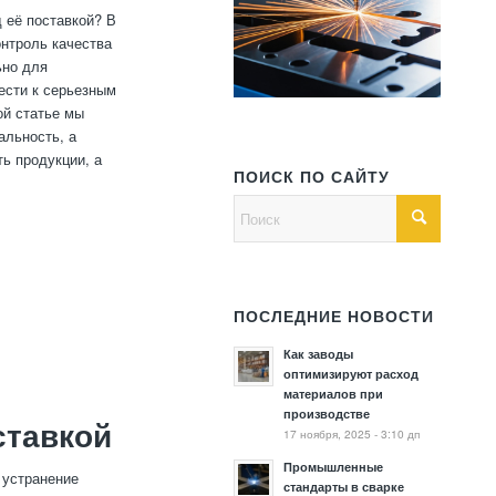
 её поставкой? В
онтроль качества
ьно для
ести к серьезным
ой статье мы
альность, а
ь продукции, а
ПОИСК ПО САЙТУ
ПОСЛЕДНИЕ НОВОСТИ
Как заводы
оптимизируют расход
материалов при
производстве
ставкой
17 ноября, 2025 - 3:10 дп
Промышленные
 устранение
стандарты в сварке