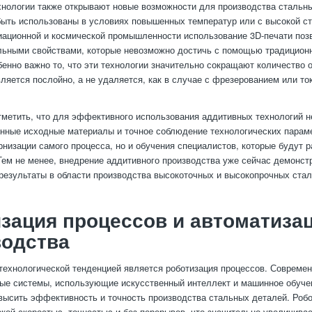
нологии также открывают новые возможности для производства стальны
быть использованы в условиях повышенных температур или с высокой ст
иационной и космической промышленности использование 3D-печати поз
льными свойствами, которые невозможно достичь с помощью традицион
бенно важно то, что эти технологии значительно сокращают количество о
ляется послойно, а не удаляется, как в случае с фрезерованием или то
тметить, что для эффективного использования аддитивных технологий 
нные исходные материалы и точное соблюдение технологических параме
рнизации самого процесса, но и обучения специалистов, которые будут 
Тем не менее, внедрение аддитивного производства уже сейчас демонст
езультаты в области производства высокоточных и высокопрочных стал
зация процессов и автоматиза
водства
технологической тенденцией является роботизация процессов. Совреме
ые системы, использующие искусственный интеллект и машинное обуче
высить эффективность и точность производства стальных деталей. Роб
окой скоростью, точностью и без перерывов, что значительно увеличива