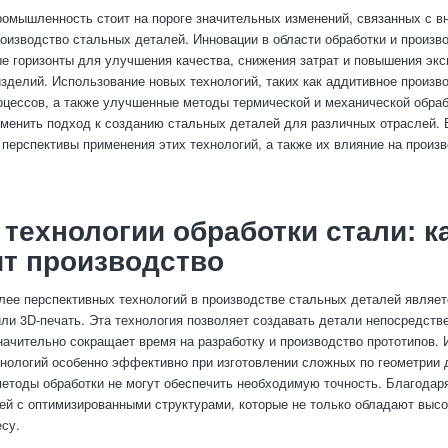
омышленность стоит на пороге значительных изменений, связанных с в
роизводство стальных деталей. Инновации в области обработки и произв
е горизонты для улучшения качества, снижения затрат и повышения эк
изделий. Использование новых технологий, таких как аддитивное произв
оцессов, а также улучшенные методы термической и механической обраб
менить подход к созданию стальных деталей для различных отраслей. 
перспективы применения этих технологий, а также их влияние на произ
технологии обработки стали: ка
т производство
лее перспективных технологий в производстве стальных деталей являе
или 3D-печать. Эта технология позволяет создавать детали непосредст
начительно сокращает время на разработку и производство прототипов.
нологий особенно эффективно при изготовлении сложных по геометрии д
етоды обработки не могут обеспечить необходимую точность. Благодар
ей с оптимизированными структурами, которые не только обладают высо
есу.