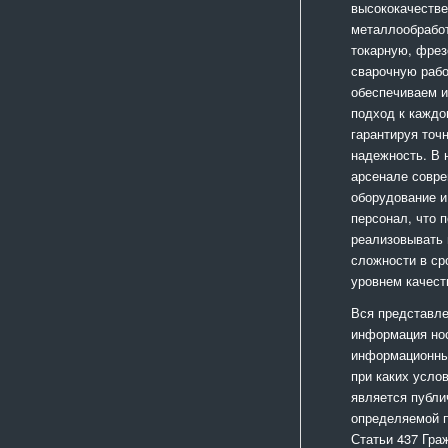
высококачестве
металлообработ
токарную, фрез
сварочную раб
обеспечиваем 
подход к каждо
гарантируя точ
надежность. В
арсенале совр
оборудование и
персонал, что 
реализовывать
сложности в ср
уровнем качест
Вся представле
информация но
информационный
при каких усло
является публи
определяемой 
Статьи 437 Гра