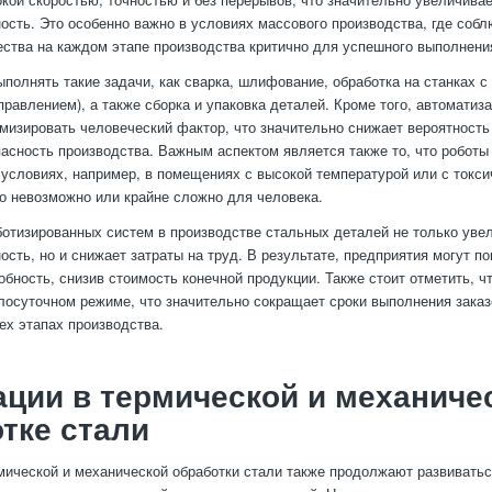
ость. Это особенно важно в условиях массового производства, где соб
ества на каждом этапе производства критично для успешного выполнения
ыполнять такие задачи, как сварка, шлифование, обработка на станках 
равлением), а также сборка и упаковка деталей. Кроме того, автоматиз
мизировать человеческий фактор, что значительно снижает вероятность
асность производства. Важным аспектом является также то, что роботы 
условиях, например, в помещениях с высокой температурой или с токс
о невозможно или крайне сложно для человека.
отизированных систем в производстве стальных деталей не только уве
ость, но и снижает затраты на труд. В результате, предприятия могут п
обность, снизив стоимость конечной продукции. Также стоит отметить, ч
глосуточном режиме, что значительно сокращает сроки выполнения зака
сех этапах производства.
ции в термической и механиче
тке стали
мической и механической обработки стали также продолжают развиватьс