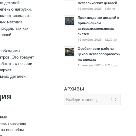
х деталей,
металлических деталей
16 ноября, 2025 - 1:50 пп
епенью нагрузки.
воляет создавать
Производство деталей с
ных методов
применением
тходов, так как
автоматизированных
систем
карной
16 ноября, 2025 - 12:30 дп
Особенности работы
необходимы
цехов металлообработки
тров. Это требует
на заводах
работать с новыми
15 ноября, 2025 - 11:10 дп
рирует
ьных деталей.
АРХИВЫ
ция
нные
ние, позволяют
оты способны
ет