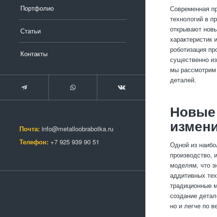
Портфолио
Современная пр
технологий в п
открывают новы
Статьи
характеристик 
роботизация пр
Контакты
существенно из
мы рассмотрим 
деталей.
Новые 
измени
Почта:
info@metalloobrabotka.ru
Телефон:
+7 925 939 90 51
Одной из наибо
производство, 
моделям, что з
аддитивных тех
традиционные м
создание детал
но и легче по в