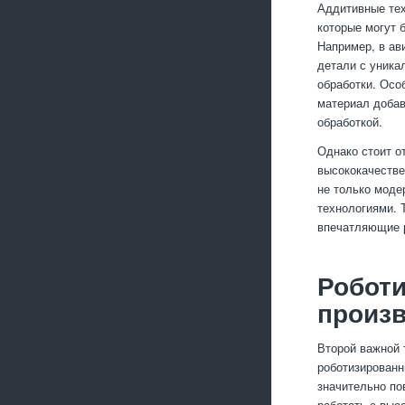
Аддитивные тех
которые могут 
Например, в ав
детали с уника
обработки. Осо
материал добав
обработкой.
Однако стоит о
высококачестве
не только моде
технологиями. 
впечатляющие р
Роботи
произ
Второй важной 
роботизированн
значительно по
работать с выс