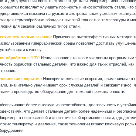
сти для улучшения свойств стальных деталей. Например, использован
ообработки позволяет улучшить прочность и износостойкость стали, что
одвергающихся высоким нагрузкам и экстремальным условиям эксплуат
чи для термообработки обладают высокой точностью температуры и мог
ловия для закалки различных типов стали.
еские технологии закалки:
Применение высокоэффективных методов т
 использованием гипербарической среды позволяет достигать улучшенны
устойчивости к износу.
ая обработка с ЧПУ:
Использование станков с числовым программным
чность обработки стальных деталей, что важно для таких отраслей, как
троение.
ллические покрытия:
Нанокристаллические покрытия, применяемые в 
тали, значительно увеличивают срок службы деталей и снижают износ, ч
ными в производстве оборудования для тяжелой промышленности.
обеспечивают более высокую износостойкость, долговечность и устойчи
здействиям, что делает стальные детали более надежными и безопасны
Например, в нефтегазовой и энергетической промышленности, где детал
соких температур и давления, такие технологии играют ключевую роль 
борудования.