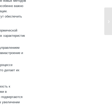
ие новых методов
 особенно важно
ации.
ут обеспечить
ермической
х характеристик
 управлением
 авиастроение и
процессе
то делает их
вость к
ми в
и подвергаются
в увеличении