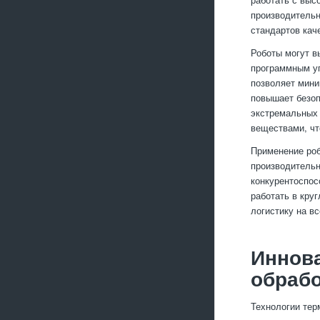
производительн
стандартов кач
Роботы могут в
программным уп
позволяет мини
повышает безоп
экстремальных 
веществами, чт
Применение роб
производительн
конкурентоспос
работать в кру
логистику на в
Иннова
обрабо
Технологии тер