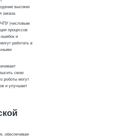
людение высоких
 заказа.
с ЧПУ (числовым
ация процессов
 ошибок и
могут работать в
ичными
личивает
овысить свою
то роботы могут
зов и улучшает
ской
я, обеспечивая