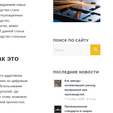
недрением новых
одства стали
сплуатационных
одство,
отки, может
В данной статье
водство стальных
ПОИСК ПО САЙТУ
к это
ПОСЛЕДНИЕ НОВОСТИ
тся аддитивное
венно по цифровым
Как заводы
оптимизируют расход
 Использование
материалов при
еталей, где
производстве
я этому возможно
17 ноября, 2025 - 3:10 дп
кой прочностью,
Промышленные
стандарты в сварке