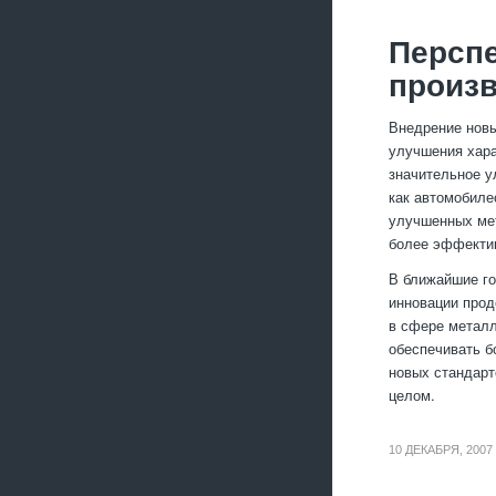
Перспе
произв
Внедрение новы
улучшения хара
значительное у
как автомобиле
улучшенных мет
более эффекти
В ближайшие го
инновации прод
в сфере металл
обеспечивать б
новых стандарт
целом.
10 ДЕКАБРЯ, 2007