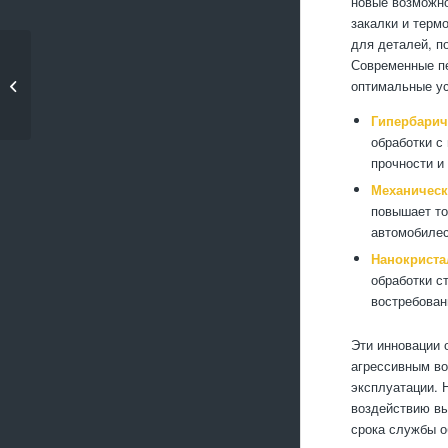
новые возможно
закалки и терм
для деталей, п
Нестандартные
Современные пе
методы
оптимальные ус
металлообработки:
что...
Гипербарич
обработки с
прочности и 
Механическ
повышает то
автомобилес
Нанокриста
обработки с
востребован
Эти инновации 
агрессивным во
эксплуатации. 
воздействию вы
срока службы о