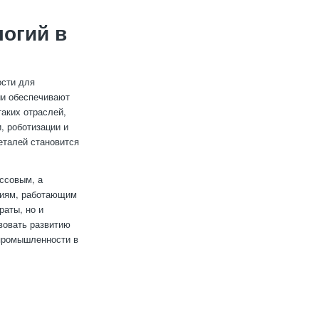
огий в
ости для
ии обеспечивают
таких отраслей,
, роботизации и
еталей становится
ссовым, а
ниям, работающим
раты, но и
твовать развитию
 промышленности в