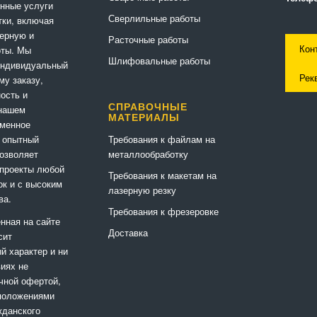
нные услуги
Сверлильные работы
ки, включая
ерную и
Расточные работы
Кон
оты. Мы
Шлифовальные работы
индивидуальный
Рек
му заказу,
ность и
СПРАВОЧНЫЕ
 нашем
МАТЕРИАЛЫ
еменное
Требования к файлам на
 опытный
металлообработку
позволяет
 проекты любой
Требования к макетам на
ок и с высоким
лазерную резку
ва.
Требования к фрезеровке
нная на сайте
Доставка
сит
 характер и ни
виях не
чной офертой,
положениями
жданского