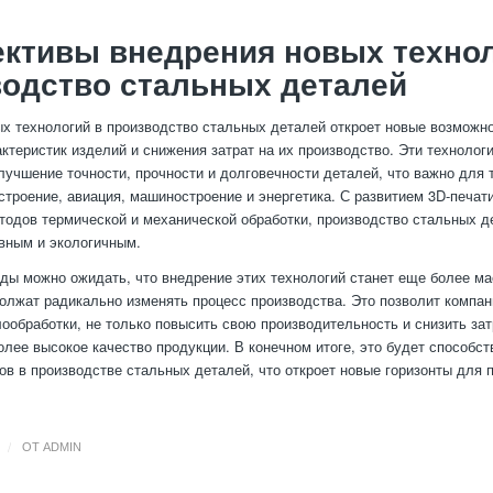
ктивы внедрения новых технол
одство стальных деталей
х технологий в производство стальных деталей откроет новые возможн
ктеристик изделий и снижения затрат на их производство. Эти технолог
лучшение точности, прочности и долговечности деталей, что важно для 
строение, авиация, машиностроение и энергетика. С развитием 3D-печати
одов термической и механической обработки, производство стальных д
вным и экологичным.
ды можно ожидать, что внедрение этих технологий станет еще более ма
олжат радикально изменять процесс производства. Это позволит компа
ообработки, не только повысить свою производительность и снизить зат
олее высокое качество продукции. В конечном итоге, это будет способс
ов в производстве стальных деталей, что откроет новые горизонты для
/
ОТ
ADMIN