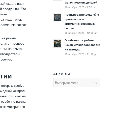
металлических деталей
рый охватывает
16 ноября, 2025 - 1:50 пп
ой продукции. Его
ормам
Производство деталей с
возникает риск
применением
автоматизированных
величению затрат
систем
16 ноября, 2025 - 12:30 дп
 на ранних
Особенности работы
о, этот процесс
цехов металлообработки
ю рынка сбыта.
на заводах
реимуществом,
15 ноября, 2025 - 11:10 дп
роения.
АРХИВЫ
ятии
 которых требует
входной контроль
тава, физических
е особенно важна
дных материалов