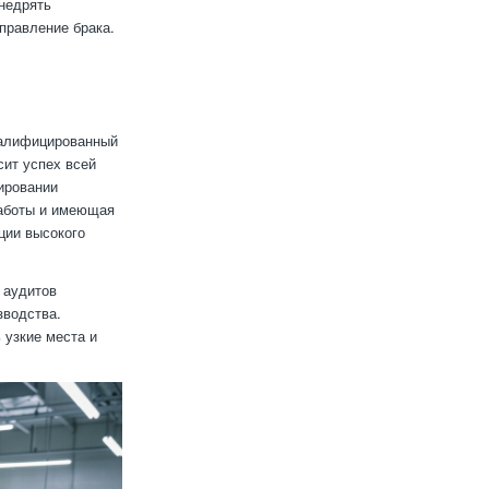
недрять
правление брака.
валифицированный
сит успех всей
ировании
работы и имеющая
ции высокого
 аудитов
зводства.
 узкие места и