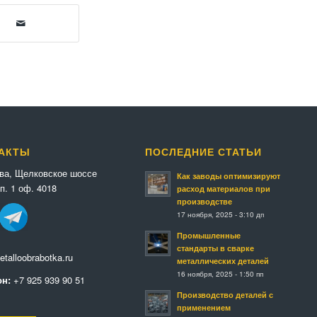
АКТЫ
ПОСЛЕДНИЕ СТАТЬИ
ква, Щелковское шоссе
Как заводы оптимизируют
п. 1 оф. 4018
расход материалов при
производстве
17 ноября, 2025 - 3:10 дп
Промышленные
стандарты в сварке
talloobrabotka.ru
металлических деталей
16 ноября, 2025 - 1:50 пп
н:
+7 925 939 90 51
Производство деталей с
применением