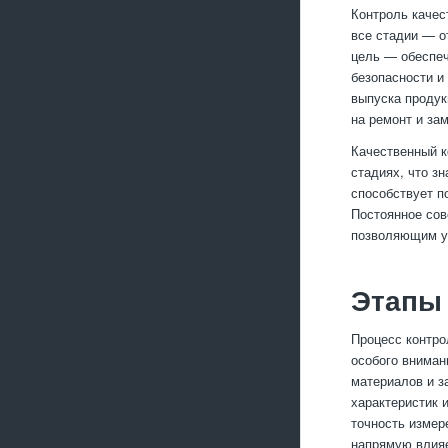
Контроль качес
все стадии — от
цель — обеспеч
безопасности и
выпуска продук
на ремонт и за
Качественный к
стадиях, что з
способствует п
Постоянное сов
позволяющим у
Этапы 
Процесс контро
особого вниман
материалов и з
характеристик 
точность измер
напрямую влияе