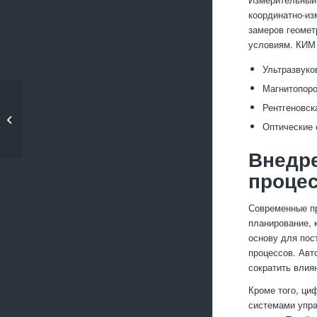
координатно-из
замеров геомет
условиям. КИМ 
Ультразвуко
Магнитопоро
Как избежать брака
Рентгеновск
при производстве
Оптические 
металлических...
Внедре
проце
Современные пр
планирование, 
основу для пос
процессов. Авт
сократить влия
Кроме того, ци
системами упра