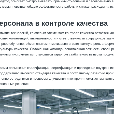
подход помогает быстро выявлять причины отклонений и своевременно в
 меры, повышая общую эффективность работы и снижая расходы на ис
ерсонала в контроле качества
звитие технологий, ключевым элементом контроля качества остаётся к
ровня компетенций, внимательности и ответственности сотрудников зави
ярное обучение, обмен опытом и мотивация играют важную роль в форм
культуры качества. Сплочённая команда, понимающая важность своей 
менным инструментам, становится гарантом стабильного выпуска продук
рамм повышения квалификации, сертификация и проведение внутренних
оддержанию высокого стандарта качества и постоянному развитию прои
чение сотрудников в процессы улучшения и контроля помогает выявлять
ационные решения.