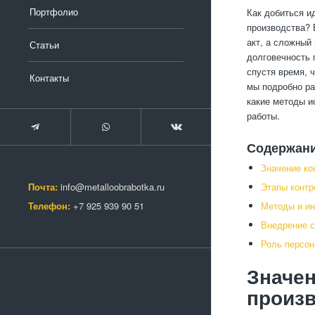
Портфолио
Как добиться и
производства? 
акт, а сложный
Статьи
долговечность 
спустя время, 
Контакты
мы подробно ра
какие методы и
работы.
Содержан
Значение ко
Почта:
info@metalloobrabotka.ru
Этапы контр
Телефон:
+7 925 939 90 51
Методы и ин
Внедрение с
Роль персон
Значен
произ