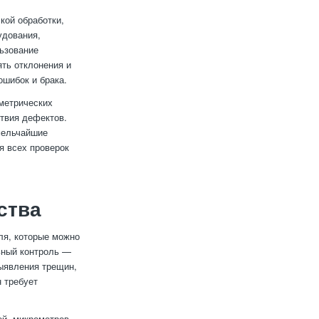
кой обработки,
удования,
льзование
ть отклонения и
ошибок и брака.
метрических
ствия дефектов.
мельчайшие
я всех проверок
ства
ля, которые можно
ьный контроль —
выявления трещин,
 требует
й, микрометров,