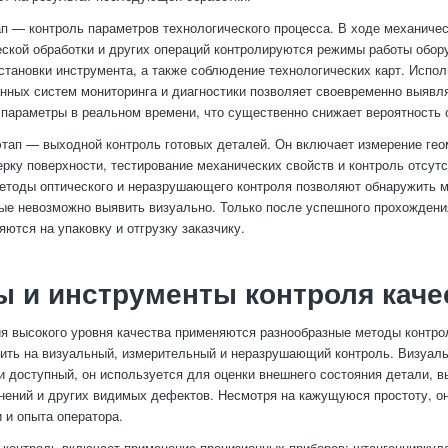
 — контроль параметров технологического процесса. В ходе механичес
еской обработки и других операций контролируются режимы работы обор
становки инструмента, а также соблюдение технологических карт. Испо
нных систем мониторинга и диагностики позволяет своевременно выявля
 параметры в реальном времени, что существенно снижает вероятность 
ап — выходной контроль готовых деталей. Он включает измерение гео
ерку поверхности, тестирование механических свойств и контроль отсут
етоды оптического и неразрушающего контроля позволяют обнаружить 
ые невозможно выявить визуально. Только после успешного прохождени
ются на упаковку и отгрузку заказчику.
 и инструменты контроля каче
я высокого уровня качества применяются разнообразные методы контро
ить на визуальный, измерительный и неразрушающий контроль. Визуал
и доступный, он используется для оценки внешнего состояния детали, 
знений и других видимых дефектов. Несмотря на кажущуюся простоту, он
 и опыта оператора.
контроль включает применение прецизионных приборов: штангенциркуле