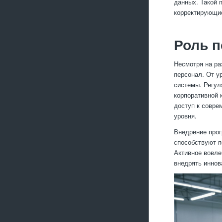
данных. Такой 
корректирующие
Роль п
Несмотря на ра
персонал. От у
системы. Регул
корпоративной 
доступ к совре
уровня.
Внедрение прог
способствуют п
Активное вовле
внедрять иннов