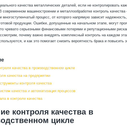
деального качества металлических деталей, если не контролировать ка
В современном машиностроении и металлообработке контроль качества 
 и многоступенчатый процесс, от которого напрямую зависит надежность,
готовой продукции. Ошибки, допущенные на начальном этапе, могут про
что чревато серьезными финансовыми потерями и репутационными рискам
ссмотрим, почему важно внедрять комплексный контроль на каждом эта
спользуются, и как это помогает снизить вероятность брака и повысить
ие
нтроля качества в производственном цикле
оля качества на предприятии
струменты контроля качества
истем качества и автоматизация процессов
ала в контроле качества
ие контроля качества в
водственном цикле