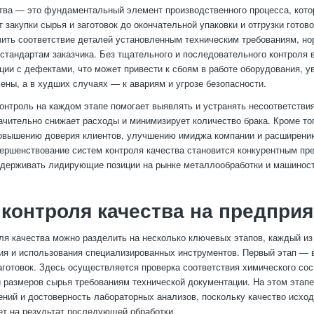
тва — это фундаментальный элемент производственного процесса, кото
 закупки сырья и заготовок до окончательной упаковки и отгрузки готов
ить соответствие деталей установленным техническим требованиям, н
 стандартам заказчика. Без тщательного и последовательного контроля 
ции с дефектами, что может привести к сбоям в работе оборудования, у
мены, а в худших случаях — к авариям и угрозе безопасности.
онтроль на каждом этапе помогает выявлять и устранять несоответствия
начительно снижает расходы и минимизирует количество брака. Кроме тог
овышению доверия клиентов, улучшению имиджа компании и расширени
ершенствование систем контроля качества становится конкурентным п
держивать лидирующие позиции на рынке металлообработки и машиност
контроля качества на предпри
ля качества можно разделить на несколько ключевых этапов, каждый из
ия и использования специализированных инструментов. Первый этап — 
аготовок. Здесь осуществляется проверка соответствия химического сос
и размеров сырья требованиям технической документации. На этом этап
ений и достоверность лабораторных анализов, поскольку качество исхо
т на результат последующей обработки.