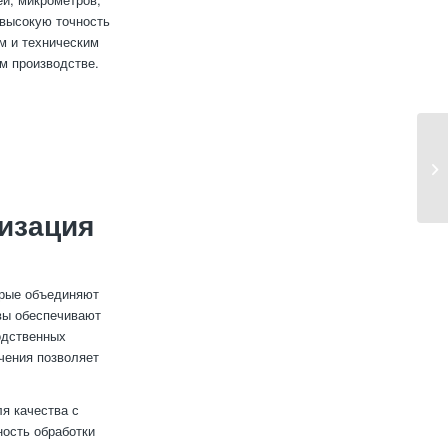
 высокую точность
м и техническим
м производстве.
тизация
орые объединяют
ивы обеспечивают
одственных
чения позволяет
я качества с
ность обработки