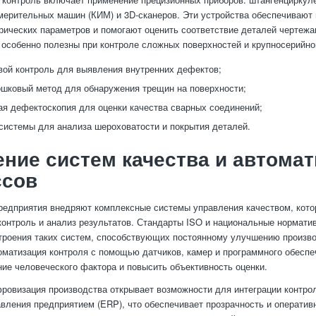
мерительных машин (КИМ) и 3D-сканеров. Эти устройства обеспечивают
рических параметров и помогают оценить соответствие деталей чертежа
особенно полезны при контроле сложных поверхностей и крупносерийно
вой контроль для выявления внутренних дефектов;
шковый метод для обнаружения трещин на поверхности;
ая дефектоскопия для оценки качества сварных соединений;
системы для анализа шероховатости и покрытия деталей.
ние систем качества и автома
ссов
едприятия внедряют комплексные системы управления качеством, кот
контроль и анализ результатов. Стандарты ISO и национальные нормат
троения таких систем, способствующих постоянному улучшению произв
оматизация контроля с помощью датчиков, камер и программного обеспе
ние человеческого фактора и повысить объективность оценки.
фровизация производства открывает возможности для интеграции контрол
вления предприятием (ERP), что обеспечивает прозрачность и оператив