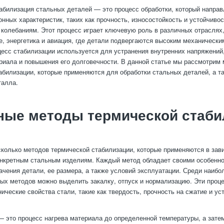
абилизация стальных деталей — это процесс обработки, который напра
нных характеристик, таких как прочность, износостойкость и устойчивос
колебаниям. Этот процесс играет ключевую роль в различных отраслях,
, энергетика и авиация, где детали подвергаются высоким механически
цесс стабилизации используется для устранения внутренних напряжений
риала и повышения его долговечности. В данной статье мы рассмотрим
абилизации, которые применяются для обработки стальных деталей, а т
талла.
ные методы термической стаби
колько методов термической стабилизации, которые применяются в зав
онкретным стальным изделиям. Каждый метод обладает своими особенно
начения детали, ее размера, а также условий эксплуатации. Среди наибо
ых методов можно выделить закалку, отпуск и нормализацию. Эти проц
ические свойства стали, такие как твердость, прочность на сжатие и ус
— это процесс нагрева материала до определенной температуры, а зате