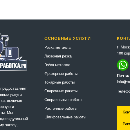
ОСНОВНЫЕ УСЛУГИ
КОНТ
г. Мос
Резка металла
100 кор
Лазерная резка
Гибка металла
Фрезерные работы
Почта:
info@me
Токарные работы
 предоставляет
Сварочные работы
Телефо
нные услуги
Сверлильные работы
ки, включая
ерную и
Расточные работы
Кон
оты. Мы
Шлифовальные работы
индивидуальный
Рек
му заказу,