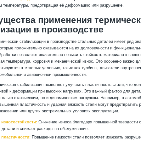
м температуры, предотвращая её деформацию или разрушение.
ущества применения термическ
изации в производстве
мической стабилизации в производстве стальных деталей имеет ряд зн
оторые положительно сказываются на их долговечности и функциональн
бработки позволяют значительно повысить стойкость материала к внешн
кая температура, коррозия и механический износ. Это особенно важно дл
атируются в тяжелых условиях, таких как турбины, двигатели внутреннег
омобильной и авиационной промышленности.
мическая стабилизация позволяет улучшить пластичность стали, что дел
чивой к деформации при высоких нагрузках. Это важный фактор для дета
только статическим, но и динамическим нагрузкам. Например, в автомо
вышенная пластичность и ударная вязкость стали могут предотвратить 
лкновении или других экстремальных условиях эксплуатации.
износостойкости:
Снижение износа благодаря повышенной твердости с
 детали и снижает расходы на обслуживание.
 пластичности:
Повышение гибкости стали позволяет избежать разруше