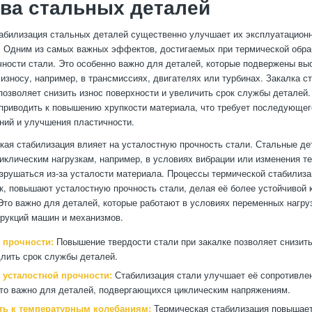
ва стальных деталей
абилизация стальных деталей существенно улучшает их эксплуатацион
. Одним из самых важных эффектов, достигаемых при термической обра
ности стали. Это особенно важно для деталей, которые подвержены вы
износу, например, в трансмиссиях, двигателях или турбинах. Закалка с
 позволяет снизить износ поверхности и увеличить срок службы деталей.
приводить к повышению хрупкости материала, что требует последующег
ний и улучшения пластичности.
кая стабилизация влияет на усталостную прочность стали. Стальные де
иклическим нагрузкам, например, в условиях вибрации или изменения т
зрушаться из-за усталости материала. Процессы термической стабилизац
ск, повышают усталостную прочность стали, делая её более устойчивой 
Это важно для деталей, которые работают в условиях переменных нагруз
рукций машин и механизмов.
 прочности:
Повышение твердости стали при закалке позволяет снизит
длить срок службы деталей.
усталостной прочности:
Стабилизация стали улучшает её сопротивле
что важно для деталей, подвергающихся циклическим напряжениям.
ть к температурным колебаниям:
Термическая стабилизация повышает