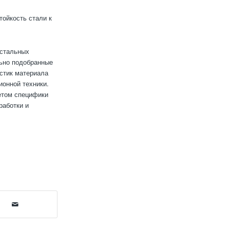
ойкость стали к
 стальных
льно подобранные
стик материала
ионной техники.
етом специфики
работки и