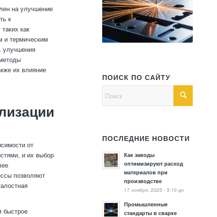
влен на улучшение
ть к
 таких как
м и термическим
, улучшения
 методы
акже их влияние
ПОИСК ПО САЙТУ
лизации
ПОСЛЕДНИЕ НОВОСТИ
исимости от
стями, и их выбор
Как заводы
оптимизируют расход
лее
материалов при
ессы позволяют
производстве
талостная
17 ноября, 2025 - 3:10 дп
Промышленные
м быстрое
стандарты в сварке