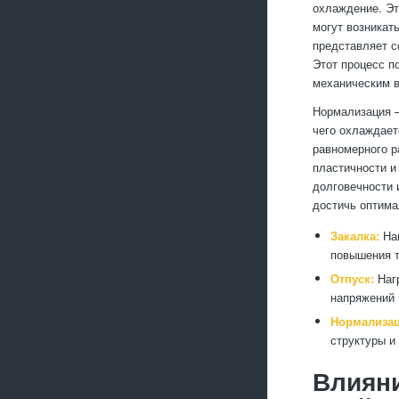
охлаждение. Эт
могут возникат
представляет с
Этот процесс п
механическим в
Нормализация —
чего охлаждает
равномерного р
пластичности и
долговечности 
достичь оптима
Закалка:
Наг
повышения т
Отпуск:
Нагр
напряжений 
Нормализац
структуры и
Влияни