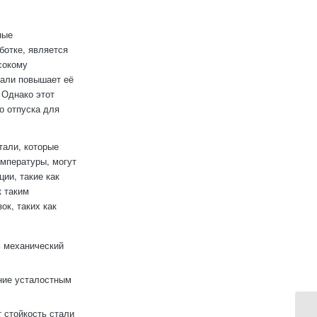
ные
ботке, является
сокому
тали повышает её
 Однако этот
о отпуска для
тали, которые
емпературы, могут
ии, такие как
к таким
ок, таких как
ь механический
ние усталостным
 стойкость стали