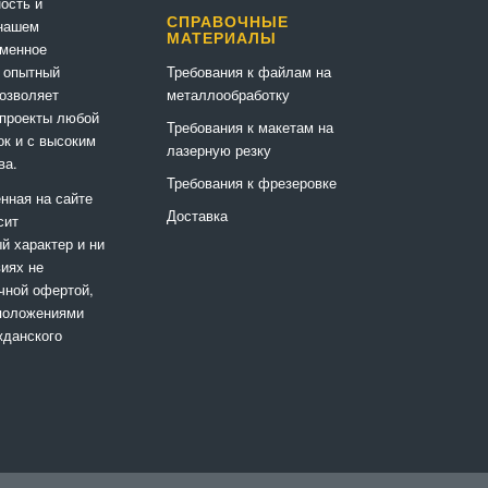
ность и
СПРАВОЧНЫЕ
 нашем
МАТЕРИАЛЫ
еменное
Требования к файлам на
 опытный
металлообработку
позволяет
 проекты любой
Требования к макетам на
ок и с высоким
лазерную резку
ва.
Требования к фрезеровке
нная на сайте
Доставка
сит
 характер и ни
виях не
чной офертой,
положениями
жданского