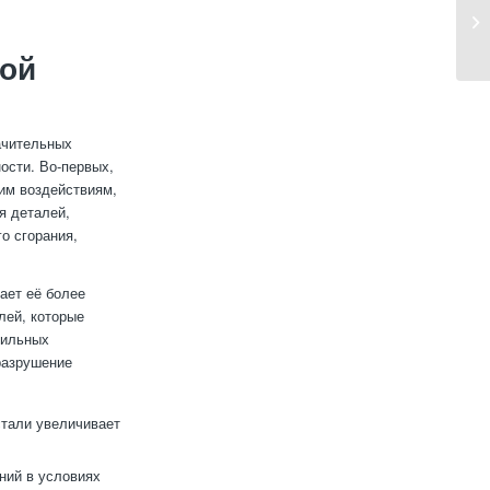
ой
ачительных
ости. Во-первых,
им воздействиям,
я деталей,
о сгорания,
ает её более
лей, которые
бильных
разрушение
тали увеличивает
ний в условиях