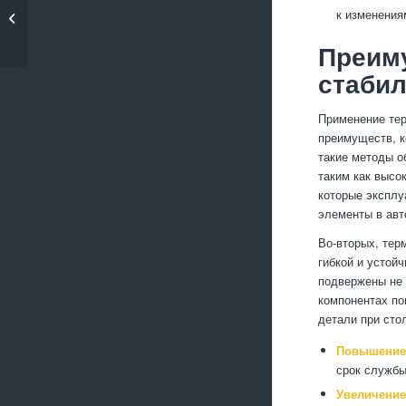
шлифовальные
к изменения
машины для
крупных...
Преим
стабил
Применение тер
преимуществ, к
такие методы о
таким как высо
которые эксплу
элементы в авт
Во-вторых, тер
гибкой и устой
подвержены не 
компонентах по
детали при сто
Повышение 
срок службы
Увеличение