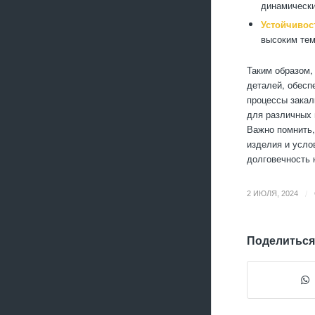
динамически
Устойчивос
высоким тем
Таким образом,
деталей, обесп
процессы закал
для различных 
Важно помнить,
изделия и усло
долговечность 
/
2 ИЮЛЯ, 2024
Поделиться