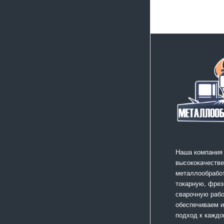
Наша компания
высококачестве
металлообработ
токарную, фрез
сварочную раб
обеспечиваем 
подход к каждо