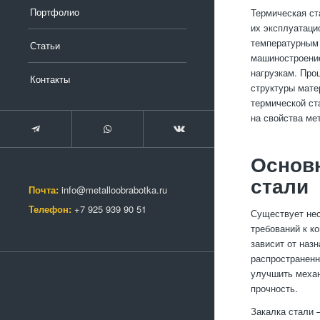
Портфолио
Термическая ст
их эксплуатацио
температурным 
Статьи
машиностроение
нагрузкам. Про
Контакты
структуры мате
термической ст
на свойства ме
Основ
стали
Почта:
info@metalloobrabotka.ru
Телефон:
+7 925 939 90 51
Существует нес
требований к к
зависит от наз
распространенн
улучшить механ
прочность.
Закалка стали 