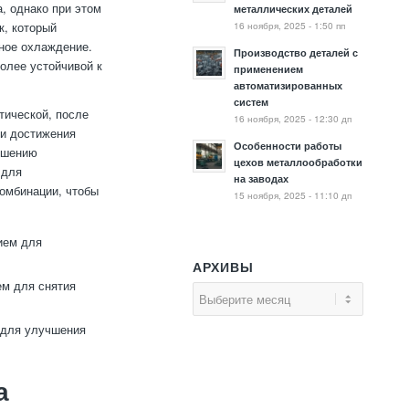
, однако при этом
металлических деталей
16 ноября, 2025 - 1:50 пп
к, который
ное охлаждение.
Производство деталей с
олее устойчивой к
применением
автоматизированных
систем
тической, после
16 ноября, 2025 - 12:30 дп
 и достижения
Особенности работы
чшению
цехов металлообработки
 для
на заводах
комбинации, чтобы
15 ноября, 2025 - 11:10 дп
ием для
АРХИВЫ
ем для снятия
 для улучшения
а