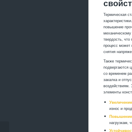
свойст
Термическая ст
характеристики
повышение проч
механическому 
твердость, что
процесс может 
снятия напряже
Также термичес
подвергаются ц
со временем ра
закалка и отпу
воздействиям. 
элементы конст
Увеличение
износ и про
Повышение 
нагрузкам, 
Как выбрать
Устойчивос