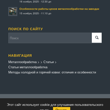
16 ноября, 2025 - 12:30 дп
Особенности работы цехов металлообработки на заводах
15 ноября, 2025 - 11:10 дп
ПОИСК ПО САЙТУ
НАВИГАЦИЯ
Металлообработка
>
>
Статьи
>
Статьи металлообработка
Методы холодной и горячей ковки: отличия и особенности
© Копирайт - Металлообработка.
Персональные данные
-
Enfold Theme by
Этот сайт использует cookie для улучшения пользовательского
Kriesi
опыта.