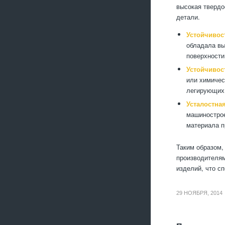
высокая твердо
детали.
Устойчивос
обладала вы
поверхности
Устойчивос
или химичес
легирующих 
Усталостна
машинострое
материала п
Таким образом,
производителям
изделий, что с
29 НОЯБРЯ, 2014