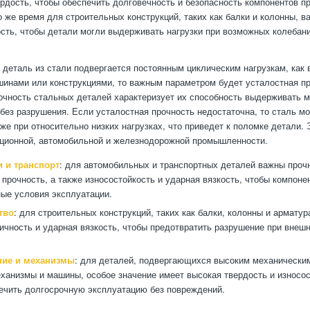
ердость, чтобы обеспечить долговечность и безопасность компонентов п
то же время для строительных конструкций, таких как балки и колонны, 
ость, чтобы детали могли выдерживать нагрузки при возможных колебан
 деталь из стали подвергается постоянным циклическим нагрузкам, как 
инами или конструкциями, то важным параметром будет усталостная пр
очность стальных деталей характеризует их способность выдерживать 
 без разрушения. Если усталостная прочность недостаточна, то сталь м
же при относительно низких нагрузках, что приведет к поломке детали. 
ционной, автомобильной и железнодорожной промышленности.
 и транспорт
: для автомобильных и транспортных деталей важны проч
 прочность, а также износостойкость и ударная вязкость, чтобы компон
ые условия эксплуатации.
тво
: для строительных конструкций, таких как балки, колонны и арматур
ичность и ударная вязкость, чтобы предотвратить разрушение при внеш
ние и механизмы
: для деталей, подвергающихся высоким механически
еханизмы и машины, особое значение имеет высокая твердость и износос
ечить долгосрочную эксплуатацию без повреждений.