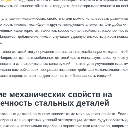
овысить её износостойкость и твердость без потери пластичности на все
я улучшения механических свойств стали можно использовать различные
как хром, никель, молибден и другие легирующие элементы. Эти добавки
лённых характеристик, таких как коррозионная стойкость, жаропрочност
Например, добавление никеля улучшает ударную вязкость, а хром повы
ь.
 типов деталей могут применяться различные комбинации методов, что
 Например, для автомобильных деталей часто используют закалку и отп
ности, а для строительных конструкций — отжиг для улучшения пласти
ельная настройка всех процессов позволяет добиться максимального ка
 свою очередь влияет на долговечность и безопасность изделий.
е механических свойств на
ечность стальных деталей
стальных деталей во многом зависит от их механических свойств. Если 
обраны для конкретных условий эксплуатации, детали будут работать д
нако если неправильно подобраны характеристики материала, наприме