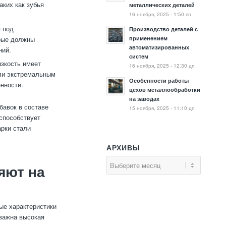
аких как зубья
металлических деталей
16 ноября, 2025 - 1:50 пп
я под
Производство деталей с
применением
орые должны
автоматизированных
ний.
систем
язкость имеет
16 ноября, 2025 - 12:30 дп
ли экстремальным
Особенности работы
нности.
цехов металлообработки
на заводах
бавок в составе
15 ноября, 2025 - 11:10 дп
 способствует
арки стали
АРХИВЫ
яют на
ые характеристики
 важна высокая