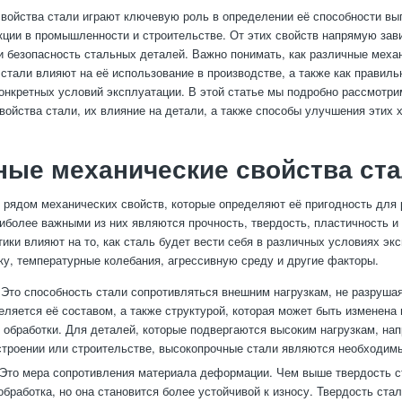
войства стали играют ключевую роль в определении её способности вы
ции в промышленности и строительстве. От этих свойств напрямую зави
и безопасность стальных деталей. Важно понимать, как различные меха
 стали влияют на её использование в производстве, а также как правиль
онкретных условий эксплуатации. В этой статье мы подробно рассмотр
войства стали, их влияние на детали, а также способы улучшения этих х
ые механические свойства ст
 рядом механических свойств, которые определяют её пригодность для
иболее важными из них являются прочность, твердость, пластичность и 
тики влияют на то, как сталь будет вести себя в различных условиях эк
ку, температурные колебания, агрессивную среду и другие факторы.
 Это способность стали сопротивляться внешним нагрузкам, не разруша
еляется её составом, а также структурой, которая может быть изменена 
 обработки. Для деталей, которые подвергаются высоким нагрузкам, нап
троении или строительстве, высокопрочные стали являются необходим
 Это мера сопротивления материала деформации. Чем выше твердость с
обработка, но она становится более устойчивой к износу. Твердость ста