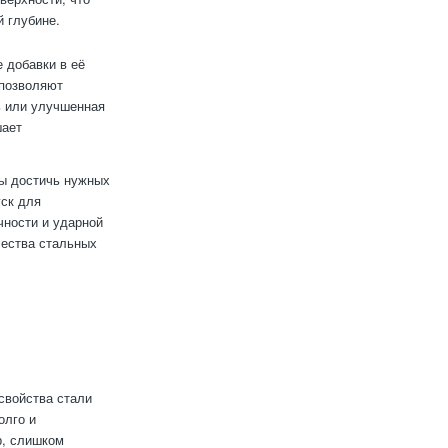
й глубине.
 добавки в её
 позволяют
ь или улучшенная
шает
бы достичь нужных
уск для
чности и ударной
чества стальных
свойства стали
олго и
р, слишком