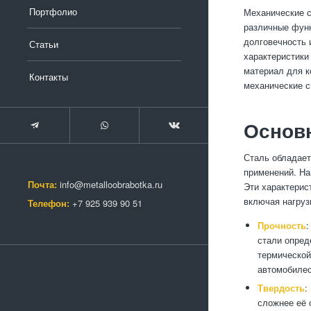
Портфолио
Механические с
различные функ
долговечность 
Статьи
характеристики
материал для к
Контакты
механические с
Основн
Сталь обладает
применений. На
Почта:
info@metalloobrabotka.ru
Эти характерис
включая нагруз
Телефон:
+7 925 939 90 51
Прочность
:
стали опред
термической
автомобилес
Твердость
:
сложнее её 