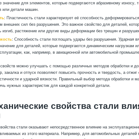
е значение для элементов, которые подвергаются абразивному износу, т
в или детали машин.
ть
: Пластичность стали характеризует её способность деформироватьс
м внешних сил без разрушения. Это важное свойство для деталей, кот
 изгиб, растяжение или другие виды деформации без трещин и разруше
зкость
: Способность стали поглощать удары без разрушения. Ударная в
ачение для деталей, которые подвергаются динамическим нагрузкам и
сплуатации, как, например, в авиационной или автомобильной промышле
 свойств можно улучшать с помощью различных методов обработки и до
р, закалка и отпуск позволяют повысить прочность и твердость, а отжиг
тичности и ударной вязкости. Правильный выбор метода обработки и м
ичь нужных характеристик для каждой конкретной детали.
ханические свойства стали вли
и
войства стали оказывают непосредственное влияние на эксплуатационн
авливаемых из этого материала. Например, для автомобильных деталей