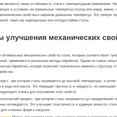
м является также устойчивость стали к температурным изменениям. На
ающих в условиях экстремальных температур (холод или жара), важно, 
механические свойства в широком диапазоне температур. Это требует п
алей, таких как жаропрочные или холодостойкие стали.
ы улучшения механических сво
 оптимальных механических свойств стали, которые соответствуют тре
алей, применяются различные методы обработки. Одним из самых попу
ческая обработка, которая позволяет значительно изменить структуру ст
свойства.
роцесс, при котором сталь нагревается до высокой температуры, а затем
 в воде или масле. Это повышает прочность и твердость, но уменьшает 
ледующего отжига для улучшения этих свойств.
нологический процесс, при котором сталь нагревается до определённой т
нно охлаждается. Это улучшает пластичность и ударную вязкость стали
для сложных форм и нагрузок.
нтация
: Метод, при котором сталь насыщается азотом и углеродом на по