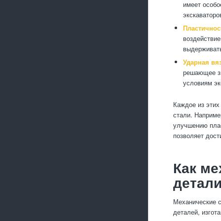
имеет особо
экскаваторо
Пластичнос
воздействие
выдерживать
Ударная вя
решающее зн
условиям эк
Каждое из этих
стали. Наприме
улучшению плас
позволяет дост
Как ме
детал
Механические с
деталей, изгот