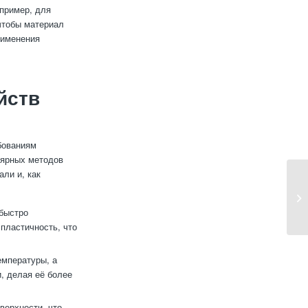
пример, для
чтобы материал
рименения
йств
бованиям
лярных методов
али и, как
 быстро
пластичность, что
емпературы, а
, делая её более
верхности, что