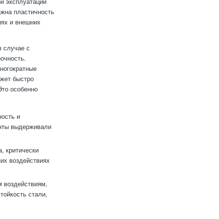
ри эксплуатации
важна пластичность
иях и внешних
в случае с
очность.
многократные
ожет быстро
Это особенно
ность и
енты выдерживали
а, критически
них воздействиях
м воздействиям,
тойкость стали,