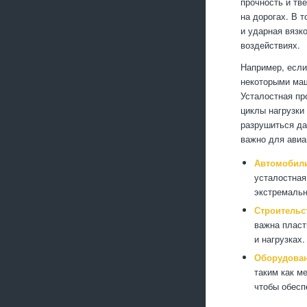
прочность и тв
на дорогах. В 
и ударная вязк
воздействиях.
Например, если
некоторыми маш
Усталостная пр
циклы нагрузки
разрушиться да
важно для авиа
Автомобили
усталостная
экстремальн
Строительс
важна пласт
и нагрузках.
Оборудова
таким как м
чтобы обесп