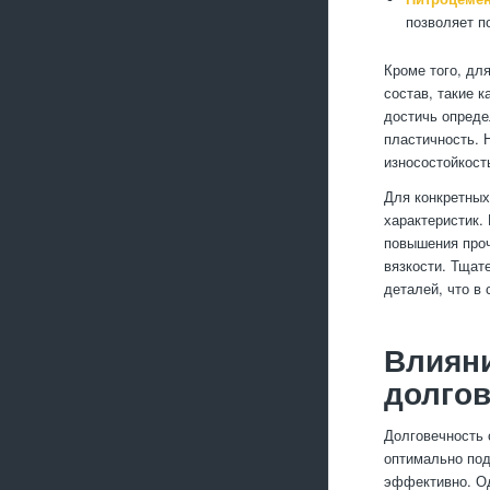
позволяет п
Кроме того, дл
состав, такие 
достичь опреде
пластичность. 
износостойкост
Для конкретных
характеристик.
повышения проч
вязкости. Тщат
деталей, что в
Влияни
долгов
Долговечность 
оптимально под
эффективно. Од