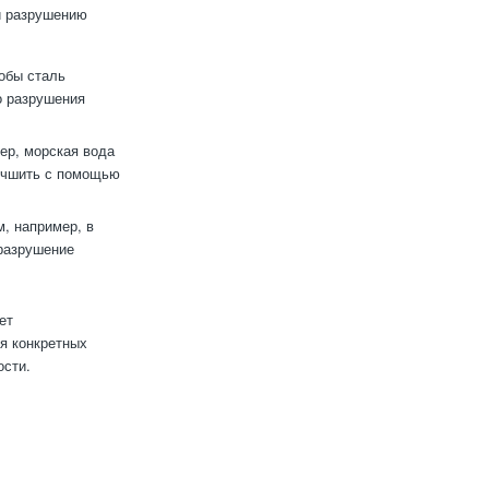
ли разрушению
тобы сталь
о разрушения
ер, морская вода
лучшить с помощью
м, например, в
 разрушение
ет
я конкретных
ости.