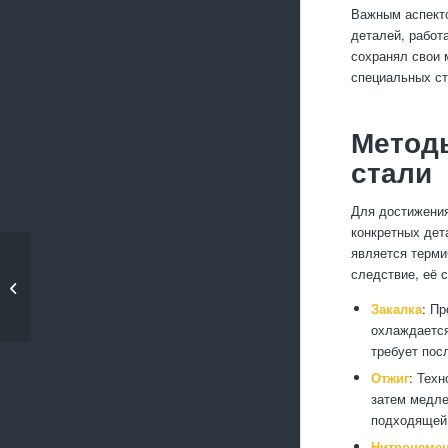
Важным аспекто
деталей, работ
сохранял свои 
специальных ст
Метод
стали
Для достижения
конкретных дет
является терми
Применение
следствие, её 
твердосплавных фрез
при обработке...
Закалка
: П
охлаждается
требует пос
Отжиг
: Тех
затем медле
подходящей 
Нитроцеме