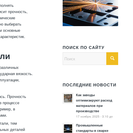
полнять
сит прочность,
нические
но выбирать
им основные
арактеристик.
ПОИСК ПО САЙТУ
али
 различных
ударная вязкость.
сплуатации,
ПОСЛЕДНИЕ НОВОСТИ
Как заводы
ясь. Прочность
оптимизируют расход
в процессе
материалов при
ример, в
производстве
ыми.
17 ноября, 2025 - 3:10 дп
тали, тем
Промышленные
льных деталей
стандарты в сварке