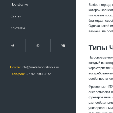
Портфолио
Выбор подходящ
которой зависи
числовым прогр
Статьи
благодаря свое
Однако какой и
Контакты
важнейшие особ
Типы Ч
На современном
каждый из кото
Почта:
info@metalloobrabotka.ru
характеристик 
востребованны
Телефон:
+7 925 939 90 51
особенности ка
Фрезерные ЧПУ-
обеспечивают в
фрезерование, 
разнообразными
универсальными
геометрические