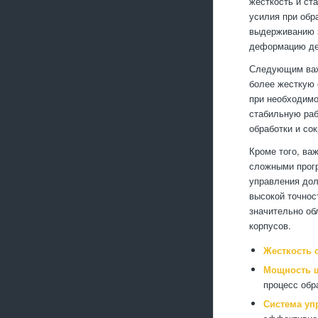
жесткость и ст
усилия при обр
выдерживанию з
деформацию дет
Следующим важ
более жесткую 
при необходимо
стабильную раб
обработки и со
Кроме того, ва
сложными прогр
управления дол
высокой точно
значительно об
корпусов.
Жесткость с
Мощность 
процесс обр
Система уп