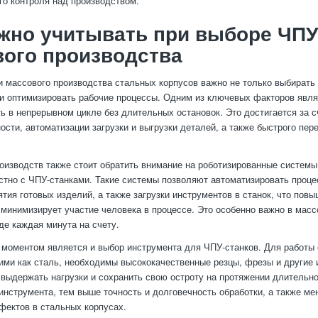
о контроля над производством.
жно учитывать при выборе ЧПУ
ого производства
и массового производства стальных корпусов важно не только выбирать
 и оптимизировать рабочие процессы. Одним из ключевых факторов явл
ть в непрерывном цикле без длительных остановок. Это достигается за с
ости, автоматизации загрузки и выгрузки деталей, а также быстрого пе
оизводств также стоит обратить внимание на роботизированные системы
стно с ЧПУ-станками. Такие системы позволяют автоматизировать проц
ятия готовых изделий, а также загрузки инструментов в станок, что повы
 минимизирует участие человека в процессе. Это особенно важно в мас
де каждая минута на счету.
оментом является и выбор инструмента для ЧПУ-станков. Для работы
ими как сталь, необходимы высококачественные резцы, фрезы и другие 
 выдержать нагрузки и сохранить свою остроту на протяжении длительн
инструмента, тем выше точность и долговечность обработки, а также м
фектов в стальных корпусах.