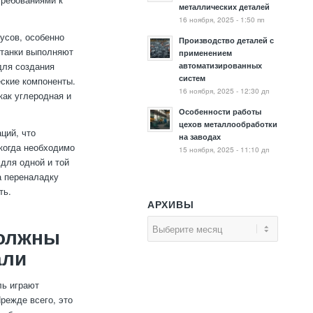
металлических деталей
16 ноября, 2025 - 1:50 пп
усов, особенно
Производство деталей с
станки выполняют
применением
для создания
автоматизированных
систем
еские компоненты.
16 ноября, 2025 - 12:30 дп
как углеродная и
Особенности работы
цехов металлообработки
ций, что
на заводах
 когда необходимо
15 ноября, 2025 - 11:10 дп
для одной и той
а переналадку
ть.
АРХИВЫ
должны
али
ль играют
режде всего, это