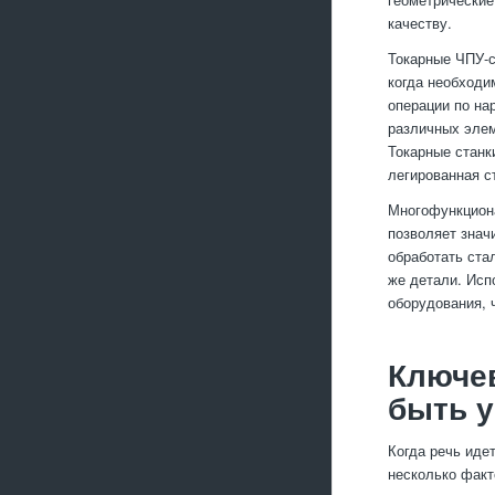
качеству.
Токарные ЧПУ-с
когда необходи
операции по на
различных элем
Токарные станк
легированная с
Многофункцион
позволяет знач
обработать ста
же детали. Исп
оборудования, 
Ключе
быть у
Когда речь иде
несколько факт