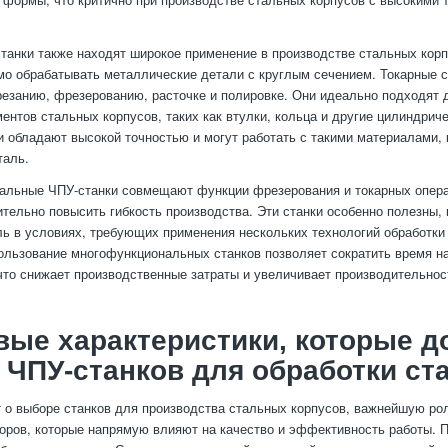
танки также находят широкое применение в производстве стальных корп
мо обрабатывать металлические детали с круглым сечением. Токарные 
резанию, фрезерованию, расточке и полировке. Они идеально подходят 
ентов стальных корпусов, таких как втулки, кольца и другие цилиндрич
и обладают высокой точностью и могут работать с такими материалами, 
таль.
альные ЧПУ-станки совмещают функции фрезерования и токарных опера
ительно повысить гибкость производства. Эти станки особенно полезны,
ль в условиях, требующих применения нескольких технологий обработки 
ользование многофункциональных станков позволяет сократить время н
что снижает производственные затраты и увеличивает производительнос
вые характеристики, которые 
 ЧПУ-станков для обработки ст
т о выборе станков для производства стальных корпусов, важнейшую ро
оров, которые напрямую влияют на качество и эффективность работы. П