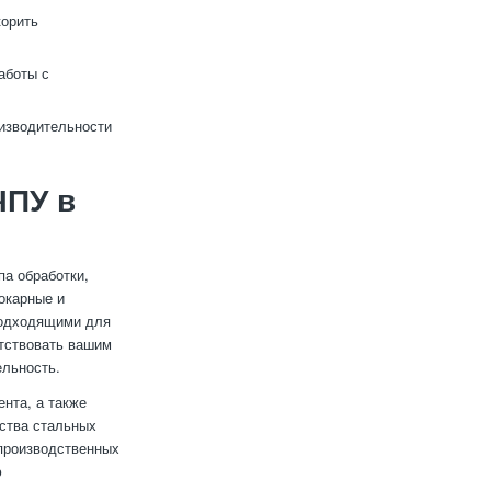
корить
аботы с
изводительности
ЧПУ в
па обработки,
окарные и
подходящими для
етствовать вашим
ельность.
нта, а также
ства стальных
 производственных
ю