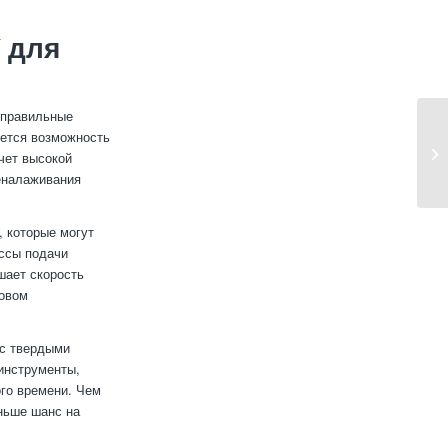
 для
 правильные
яется возможность
чет высокой
реналаживания
, которые могут
ессы подачи
шает скорость
совом
 с твердыми
инструменты,
ого времени. Чем
еньше шанс на