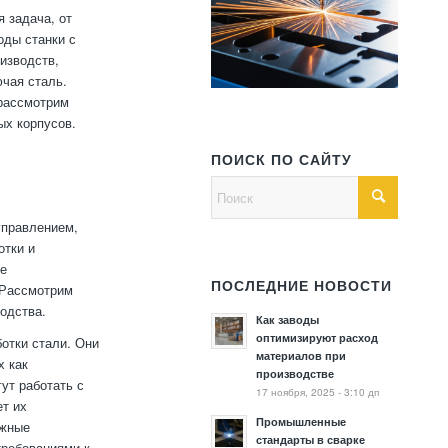
 задача, от
оды станки с
изводств,
чая сталь.
 рассмотрим
ых корпусов.
ПОИСК ПО САЙТУ
управлением,
отки и
ее
ПОСЛЕДНИЕ НОВОСТИ
 Рассмотрим
одства.
Как заводы
оптимизируют расход
отки стали. Они
материалов при
х как
производстве
ут работать с
17 ноября, 2025 - 3:10 дп
т их
Промышленные
ожные
стандарты в сварке
требованиями к