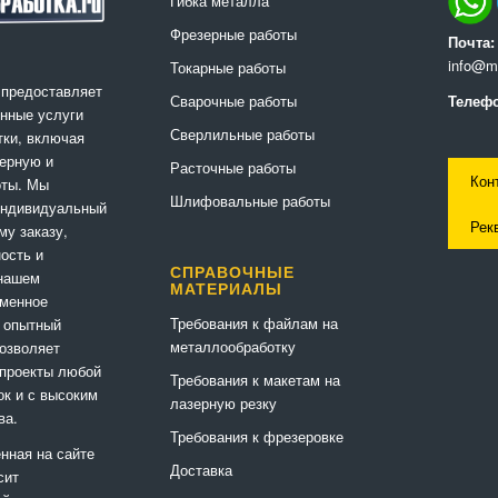
Гибка металла
Фрезерные работы
Почта:
info@me
Токарные работы
 предоставляет
Сварочные работы
Телефо
нные услуги
Сверлильные работы
ки, включая
ерную и
Расточные работы
Кон
оты. Мы
Шлифовальные работы
индивидуальный
Рек
му заказу,
ность и
СПРАВОЧНЫЕ
 нашем
МАТЕРИАЛЫ
еменное
Требования к файлам на
 опытный
металлообработку
позволяет
 проекты любой
Требования к макетам на
ок и с высоким
лазерную резку
ва.
Требования к фрезеровке
нная на сайте
Доставка
сит