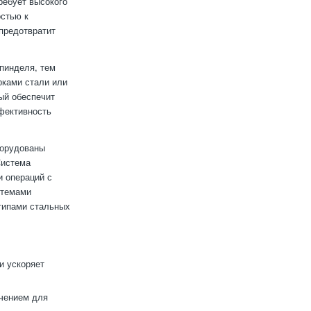
ребует высокого
остью к
предотвратит
пинделя, тем
рками стали или
ый обеспечит
фективность
борудованы
Система
и операций с
стемами
 типами стальных
и ускоряет
ечением для