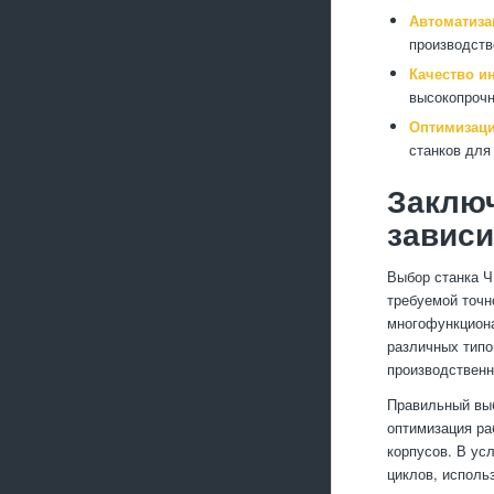
Автоматиза
производств
Качество и
высокопрочн
Оптимизаци
станков для
Заключ
зависи
Выбор станка Ч
требуемой точн
многофункциона
различных типо
производственн
Правильный выб
оптимизация ра
корпусов. В ус
циклов, исполь