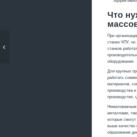
эффективног
Что ну
массов
При организаци
Как повысить
станки ЧПУ, но
устойчивость
станков работа
алюминия к высоким...
производительн
оборудования.
Для крупных пр
работать совме
материалов, сн
производства и
производстве, г
Немаловажным м
металлами, так
которые смогут
выше качество 
образование де