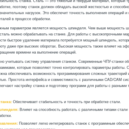
абильность станка. Сталь — это тяжелый и твердый материал, который т
аботке, поэтому станок должен обладать высокой жесткостью и способн
начительных нагрузок. Это обеспечит точность выполнения операций и 
алей в процессе обработки.
ным параметром является мощность шпинделя. Чем выше мощность ш
сталь можно обрабатывать на станке. Для работы с высокопрочными ма
сти быстрое удаление материала потребуется мощный шпиндель, котор
оту даже при высоких оборотах. Высокая мощность также влияет на эф
кращение времени на выполнение операций.
жно учитывать систему управления станком. Современные ЧПУ-станки о
аммами, которые позволяют точно контролировать параметры работы. 
жна обеспечивать возможность программирования сложных траекторий 
стью. Простота интерфейса и совместимость с различными CAD/CAM си
легчают настройку станка и подготовку программ для работы с разными
танка:
Обеспечивает стабильность и точность при обработке стали.
шпинделя:
Влияет на способность работать с различными типами стали 
аботки.
равления:
Позволяет легко интегрировать станок с программным обесп