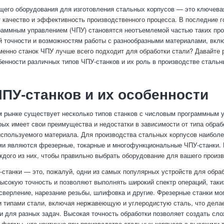
его оборудования для изготовления стальных корпусов — это ключевая
т качество и эффективность производственного процесса. В последние г
аммным управлением (ЧПУ) становятся неотъемлемой частью таких про
й точности и возможностям работы с разнообразными материалами, вклю
менно станок ЧПУ лучше всего подходит для обработки стали? Давайте
енности различных типов ЧПУ-станков и их роль в производстве стальн
ПУ-станков и их особенности
 рынке существует несколько типов станков с числовым программным 
рых имеет свои преимущества и недостатки в зависимости от типа обраб
используемого материала. Для производства стальных корпусов наибол
ми являются фрезерные, токарные и многофункциональные ЧПУ-станки.
ждого из них, чтобы правильно выбрать оборудование для вашего произв
станки — это, пожалуй, одни из самых популярных устройств для обраб
ысокую точность и позволяют выполнять широкий спектр операций, таки
сверление, нарезание резьбы, шлифовка и другие. Фрезерные станки мог
 типами стали, включая нержавеющую и углеродистую сталь, что делае
 для разных задач. Высокая точность обработки позволяет создать сл
 формы, что критично при производстве стальных корпусов с высокими 