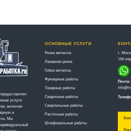
ОСНОВНЫЕ УСЛУГИ
КОНТ
г. Мос
Резка металла
100 кор
Лазерная резка
Гибка металла
Фрезерные работы
Почта:
info@me
Токарные работы
 предоставляет
Сварочные работы
Телефо
нные услуги
Сверлильные работы
ки, включая
ерную и
Расточные работы
Кон
оты. Мы
Шлифовальные работы
индивидуальный
Рек
му заказу,