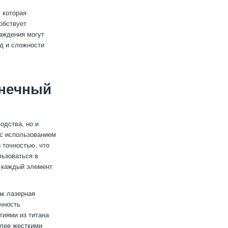
 которая
обствует
аждения могут
жд и сложности
онечный
одства, но и
 с использованием
 точностью, что
льзоваться в
е каждый элемент
ак лазерная
ечность
тиями из титана
олее жесткими