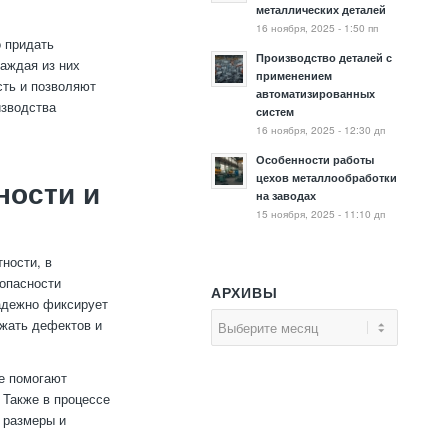
металлических деталей
16 ноября, 2025 - 1:50 пп
о придать
Производство деталей с
каждая из них
применением
сть и позволяют
автоматизированных
изводства
систем
16 ноября, 2025 - 12:30 дп
Особенности работы
цехов металлообработки
ности и
на заводах
15 ноября, 2025 - 11:10 дп
ности, в
зопасности
АРХИВЫ
надежно фиксирует
ежать дефектов и
е помогают
 Также в процессе
 размеры и