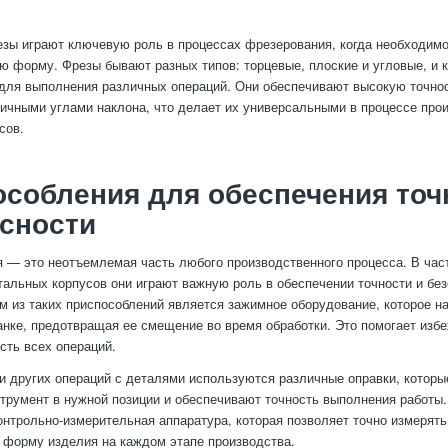
езы играют ключевую роль в процессах фрезерования, когда необходим
ую форму. Фрезы бывают разных типов: торцевые, плоские и угловые, и 
для выполнения различных операций. Они обеспечивают высокую точно
личными углами наклона, что делает их универсальными в процессе про
сов.
собления для обеспечения точ
сности
 — это неотъемлемая часть любого производственного процесса. В част
тальных корпусов они играют важную роль в обеспечении точности и бе
м из таких приспособлений является зажимное оборудование, которое 
танке, предотвращая ее смещение во время обработки. Это помогает изб
сть всех операций.
и других операций с деталями используются различные оправки, которы
трумент в нужной позиции и обеспечивают точность выполнения работы.
онтрольно-измерительная аппаратура, которая позволяет точно измерять
 форму изделия на каждом этапе производства.