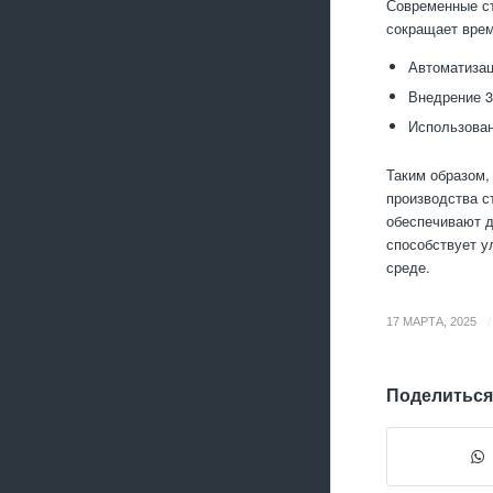
Современные ст
сокращает врем
Автоматизац
Внедрение 3
Использован
Таким образом,
производства с
обеспечивают д
способствует у
среде.
/
17 МАРТА, 2025
Поделиться