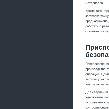
материалов.
Кроме того, фр
заготовке точн
предназначена 
работать с раз
стальных корпу
Приспо
безопа
Приспособления
производстве с
операций. Одни
заготовку на с
улучшить точно
Для сверления 
удерживать инс
используется к
контролировать