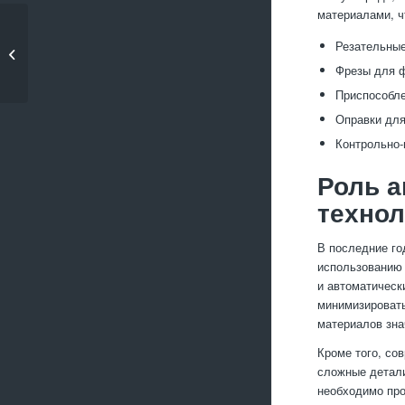
материалами, ч
Литье алюминия в
Резательные
керамические формы
Фрезы для ф
Приспособле
Оправки для
Контрольно-
Роль а
технол
В последние го
использованию 
и автоматическ
минимизировать
материалов зна
Кроме того, со
сложные детали
необходимо про