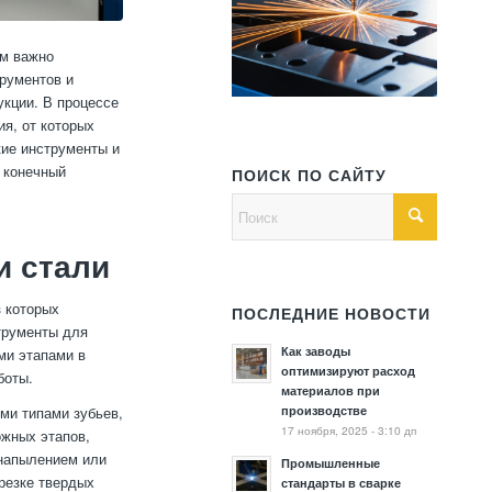
ом важно
трументов и
укции. В процессе
я, от которых
кие инструменты и
 конечный
ПОИСК ПО САЙТУ
и стали
з которых
ПОСЛЕДНИЕ НОВОСТИ
трументы для
Как заводы
ми этапами в
оптимизируют расход
боты.
материалов при
производстве
ми типами зубьев,
17 ноября, 2025 - 3:10 дп
ожных этапов,
 напылением или
Промышленные
резке твердых
стандарты в сварке