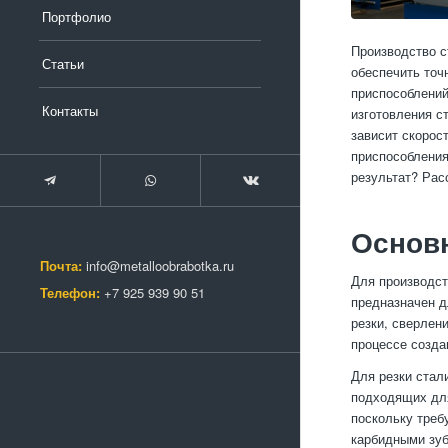
Портфолио
Производство с
Статьи
обеспечить точ
приспособлений
Контакты
изготовления с
зависит скорос
приспособления
результат? Рас
Основн
Почта:
info@metalloobrabotka.ru
Для производст
Телефон:
+7 925 939 90 51
предназначен д
резки, сверлен
процессе создан
Для резки стал
подходящих для
поскольку треб
карбидными зуб