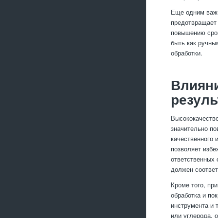
Еще одним важн
предотвращает 
повышению срок
быть как ручны
обработки.
Влияни
резуль
Высококачестве
значительно по
качественного 
позволяет избе
ответственных 
должен соответ
Кроме того, пр
обработка и по
инструмента и 
или углерода, 