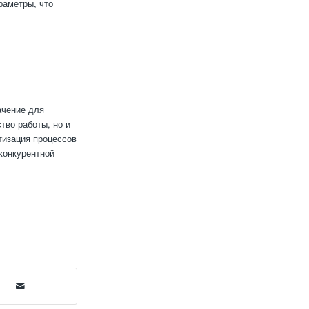
раметры, что
ачение для
тво работы, но и
тизация процессов
конкурентной