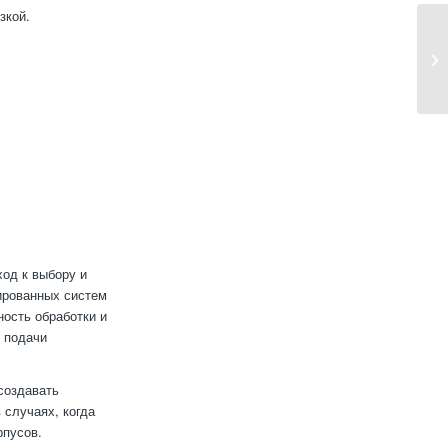
зкой.
од к выбору и
ированных систем
ность обработки и
 подачи
 создавать
 случаях, когда
рпусов.