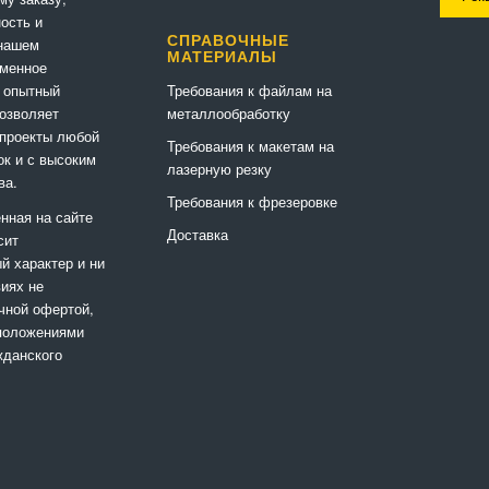
ность и
СПРАВОЧНЫЕ
 нашем
МАТЕРИАЛЫ
еменное
Требования к файлам на
 опытный
металлообработку
позволяет
 проекты любой
Требования к макетам на
ок и с высоким
лазерную резку
ва.
Требования к фрезеровке
нная на сайте
Доставка
сит
 характер и ни
виях не
чной офертой,
положениями
жданского