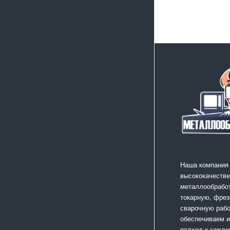
Наша компания
высококачестве
металлообработ
токарную, фрез
сварочную раб
обеспечиваем 
подход к каждо