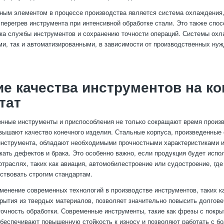
ым элементом в процессе производства является система охлаждения,
перегрев инструмента при интенсивной обработке стали. Это также спос
а службы инструментов и сохранению точности операций. Системы охл
ми, так и автоматизированными, в зависимости от производственных ну
е качества инструментов на к
тат
нные инструменты и приспособления не только сокращают время произв
вышают качество конечного изделия. Стальные корпуса, произведенные
инструмента, обладают необходимыми прочностными характеристиками и
жать дефектов и брака. Это особенно важно, если продукция будет испо
отраслях, таких как авиация, автомобилестроение или судостроение, гд
ствовать строгим стандартам.
именение современных технологий в производстве инструментов, таких к
крытия из твердых материалов, позволяет значительно повысить долгов
точность обработки. Современные инструменты, такие как фрезы с покры
обеспечивают повышенную стойкость к износу и позволяют работать с б