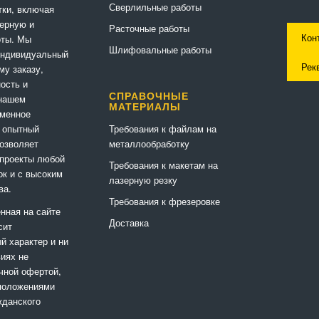
Сверлильные работы
ки, включая
ерную и
Расточные работы
Кон
оты. Мы
Шлифовальные работы
индивидуальный
Рек
му заказу,
ность и
СПРАВОЧНЫЕ
 нашем
МАТЕРИАЛЫ
еменное
Требования к файлам на
 опытный
металлообработку
позволяет
 проекты любой
Требования к макетам на
ок и с высоким
лазерную резку
ва.
Требования к фрезеровке
нная на сайте
Доставка
сит
 характер и ни
виях не
чной офертой,
положениями
жданского