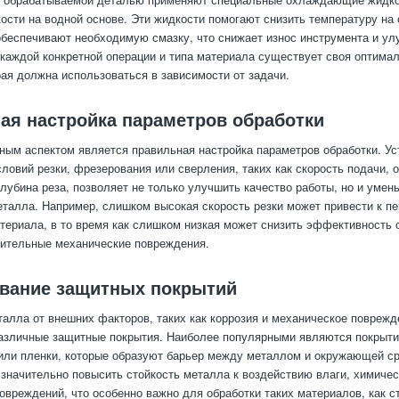
ости на водной основе. Эти жидкости помогают снизить температуру на
обеспечивают необходимую смазку, что снижает износ инструмента и ул
 каждой конкретной операции и типа материала существует своя оптима
рая должна использоваться в зависимости от задачи.
ая настройка параметров обработки
ым аспектом является правильная настройка параметров обработки. Ус
ловий резки, фрезерования или сверления, таких как скорость подачи, 
глубина реза, позволяет не только улучшить качество работы, но и умен
талла. Например, слишком высокая скорость резки может привести к пе
ериала, в то время как слишком низкая может снизить эффективность 
ительные механические повреждения.
вание защитных покрытий
алла от внешних факторов, таких как коррозия и механическое поврежд
азличные защитные покрытия. Наиболее популярными являются покрыти
 или пленки, которые образуют барьер между металлом и окружающей ср
 значительно повысить стойкость металла к воздействию влаги, химиче
овреждений, что особенно важно для обработки таких материалов, как с