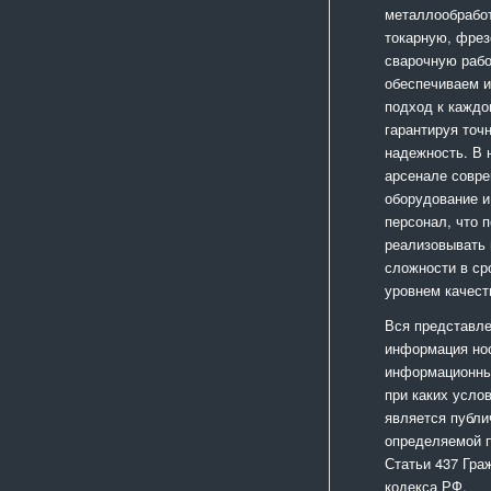
металлообработ
токарную, фрез
сварочную раб
обеспечиваем 
подход к каждо
гарантируя точ
надежность. В
арсенале совр
оборудование и
персонал, что 
реализовывать
сложности в ср
уровнем качест
Вся представле
информация но
информационный
при каких усло
является публи
определяемой 
Статьи 437 Гра
кодекса РФ.