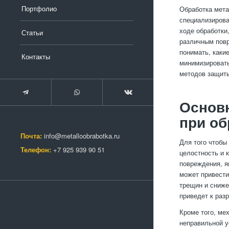
Портфолио
Обработка мета
специализирова
ходе обработки
Статьи
различным повр
понимать, каки
Контакты
минимизировать
методов защиты
Основ
при об
Почта:
info@metalloobrabotka.ru
Для того чтобы
Телефон:
+7 925 939 90 51
целостность и 
повреждения, я
может привести
трещин и сниже
приведет к раз
Кроме того, ме
неправильной у