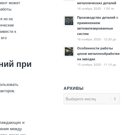
мент может
металлических деталей
16 ноября, 2025 - 1:50 пп
работы.
Производство деталей с
я из-за
применением
ические
автоматизированных
ривести к
систем
 его
16 ноября, 2025 - 12:30 дп
Особенности работы
цехов металлообработки
на заводах
ний при
15 ноября, 2025 - 11:10 дп
ользовать
АРХИВЫ
акторов.
хлаждающих и
рения между
ти, такие как