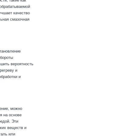
 обрабатываемой
учшает качество
льная смазочная
тановление
обороты
ьшить вероятность
регреву и
обработки и
ение, можно
я на основе
едой. Эти
ских веществ и
таль или