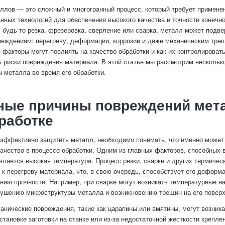
ллов — это сложный и многогранный процесс, который требует примене
нных технологий для обеспечения высокого качества и точности конечно
, будь то резка, фрезеровка, сверление или сварка, металл может подве
еждениям: перегреву, деформации, коррозии и даже механическим тре
е факторы могут повлиять на качество обработки и как их контролировать
 риски повреждения материала. В этой статье мы рассмотрим несколь
 металла во время его обработки.
ные причины повреждений мет
работке
 эффективно защитить металл, необходимо понимать, что именно может 
качество в процессе обработки. Одним из главных факторов, способных 
вляется высокая температура. Процесс резки, сварки и других термичес
 к перегреву материала, что, в свою очередь, способствует его деформ
нию прочности. Например, при сварке могут возникать температурные н
рушению микроструктуры металла и возникновению трещин на его поверх
ханические повреждения, такие как царапины или вмятины, могут возника
становке заготовки на станке или из-за недостаточной жесткости крепле