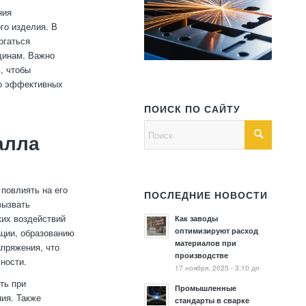
ния
го изделия. В
ргаться
щинам. Важно
, чтобы
ко эффективных
ПОИСК ПО САЙТУ
алла
повлиять на его
ПОСЛЕДНИЕ НОВОСТИ
вызвать
ких воздействий
Как заводы
оптимизируют расход
ации, образованию
материалов при
апряжения, что
производстве
ности.
17 ноября, 2025 - 3:10 дп
ть при
Промышленные
ния. Также
стандарты в сварке