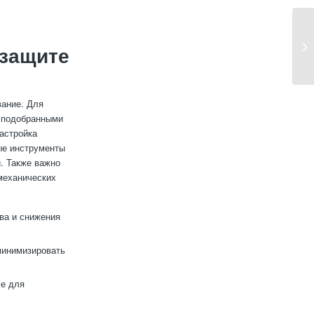
 защите
вание. Для
о подобранными
астройка
ые инструменты
. Также важно
 механических
ва и снижения
минимизировать
ле для