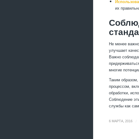
Использова
их правильн
Соблюд
станд
Не менее важно
улучшает качес
Важно соблюдат
придерживаться
многие потенци
Таким образом,
процессом, вкл
обработки, исп
Соблюдение эти
службы как сам
/
6 МАРТА, 2016