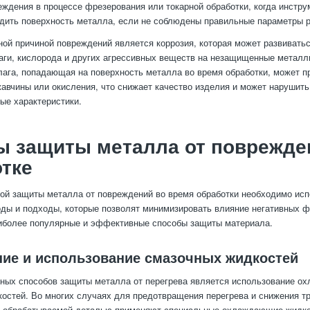
ждения в процессе фрезерования или токарной обработки, когда инстру
дить поверхность металла, если не соблюдены правильные параметры 
ой причиной повреждений является коррозия, которая может развиватьс
аги, кислорода и других агрессивных веществ на незащищенные металл
лага, попадающая на поверхность металла во время обработки, может п
авчины или окисления, что снижает качество изделия и может нарушить
ые характеристики.
ы защиты металла от поврежде
тке
й защиты металла от повреждений во время обработки необходимо исп
ды и подходы, которые позволят минимизировать влияние негативных ф
иболее популярные и эффективные способы защиты материала.
ие и использование смазочных жидкостей
ных способов защиты металла от перегрева является использование о
остей. Во многих случаях для предотвращения перегрева и снижения т
и обрабатываемой деталью применяют специальные охлаждающие жидкос