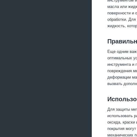
масла или жидк
поверхности и 
обработки. Для
жидкость, кото
Правильн
Еще одним важн
оптимальных ус
инструмента и 
повреждения ме
деформации мат
вызвать дополн
Использо
Для защиты мет
использовать р
оксида, краски
покрытия могут
механических п