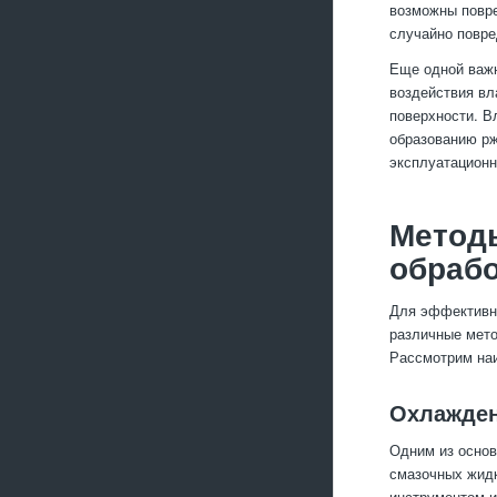
возможны повре
случайно повре
Еще одной важн
воздействия вл
поверхности. В
образованию рж
эксплуатационн
Метод
обрабо
Для эффективно
различные мето
Рассмотрим на
Охлажден
Одним из основ
смазочных жидк
инструментом 