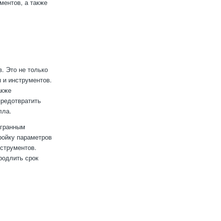
ментов, а также
. Это не только
 и инструментов.
акже
предотвратить
лла.
огранным
ройку параметров
нструментов.
родлить срок