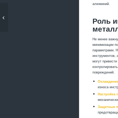
алюминий.
Технологии для
обработки металлов
Роль и
высокой...
метал
Не менее важну
минимизации по
параметрами. Н
инструментов, 
могут привести
контролировать
повреждений.
Охлаждение
износа инст
Настройка 
механически
Защитные п
предотвраще