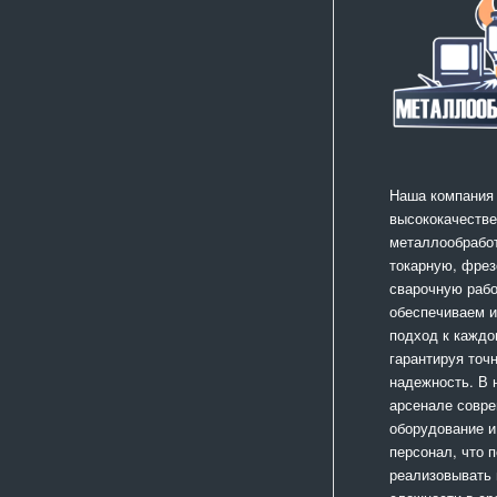
Наша компания
высококачестве
металлообработ
токарную, фрез
сварочную раб
обеспечиваем 
подход к каждо
гарантируя точ
надежность. В
арсенале совр
оборудование и
персонал, что 
реализовывать