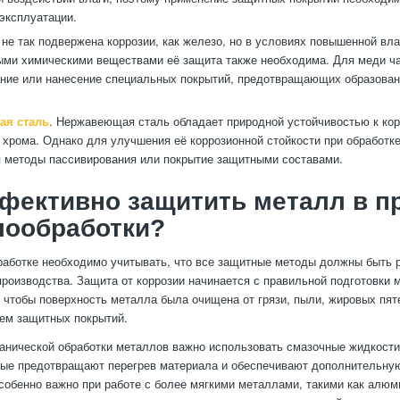
 эксплуатации.
 не так подвержена коррозии, как железо, но в условиях повышенной вла
ыми химическими веществами её защита также необходима. Для меди ча
ние или нанесение специальных покрытий, предотвращающих образован
ая сталь
. Нержавеющая сталь обладает природной устойчивостью к кор
хрома. Однако для улучшения её коррозионной стойкости при обработке
 методы пассивирования или покрытие защитными составами.
фективно защитить металл в п
лообработки?
аботке необходимо учитывать, что все защитные методы должны быть 
производства. Защита от коррозии начинается с правильной подготовки 
, чтобы поверхность металла была очищена от грязи, пыли, жировых пят
ем защитных покрытий.
анической обработки металлов важно использовать смазочные жидкост
рые предотвращают перегрев материала и обеспечивают дополнительну
особенно важно при работе с более мягкими металлами, такими как алюм