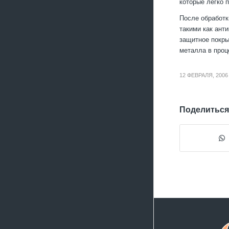
которые легко 
После обработк
такими как ант
защитное покры
металла в проц
12 ФЕВРАЛЯ, 2006
Поделиться