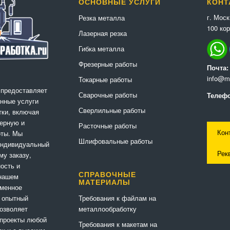
ОСНОВНЫЕ УСЛУГИ
КОНТ
г. Мос
Резка металла
100 кор
Лазерная резка
Гибка металла
Фрезерные работы
Почта:
info@me
Токарные работы
 предоставляет
Сварочные работы
Телефо
нные услуги
Сверлильные работы
ки, включая
ерную и
Расточные работы
Кон
оты. Мы
Шлифовальные работы
индивидуальный
Рек
му заказу,
ность и
СПРАВОЧНЫЕ
 нашем
МАТЕРИАЛЫ
еменное
Требования к файлам на
 опытный
металлообработку
позволяет
 проекты любой
Требования к макетам на