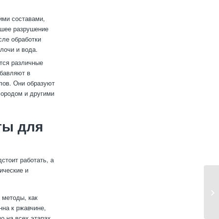
ими составами,
йшее разрушение
сле обработки
лочи и вода.
тся различные
обавляют в
лов. Они образуют
лородом и другими
ты для
стоит работать, а
ические и
 методы, как
нна к ржавчине,
о на всех этапах