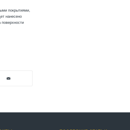
ными покрытиями,
дет нанесено
а поверхности