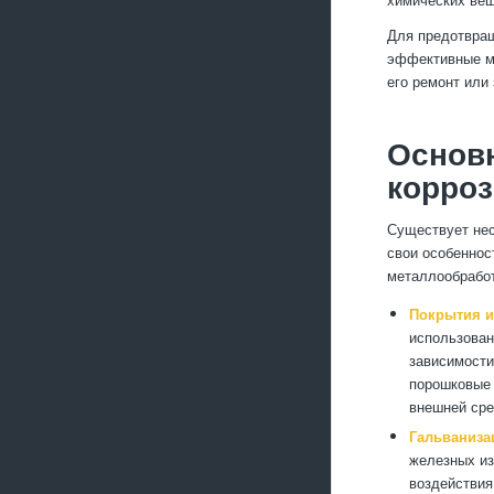
Для предотвращ
эффективные ме
его ремонт или
Основ
корро
Существует нес
свои особеннос
металлообрабо
Покрытия и
использован
зависимости
порошковые 
внешней сре
Гальваниза
железных из
воздействия