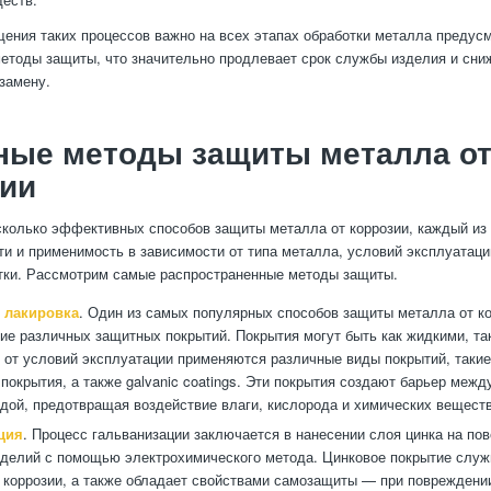
ения таких процессов важно на всех этапах обработки металла предус
тоды защиты, что значительно продлевает срок службы изделия и сниж
 замену.
ные методы защиты металла о
зии
колько эффективных способов защиты металла от коррозии, каждый из
ти и применимость в зависимости от типа металла, условий эксплуатаци
тки. Рассмотрим самые распространенные методы защиты.
 лакировка
. Один из самых популярных способов защиты металла от к
ие различных защитных покрытий. Покрытия могут быть как жидкими, та
 от условий эксплуатации применяются различные виды покрытий, такие 
покрытия, а также galvanic coatings. Эти покрытия создают барьер меж
дой, предотвращая воздействие влаги, кислорода и химических веществ
ция
. Процесс гальванизации заключается в нанесении слоя цинка на по
делий с помощью электрохимического метода. Цинковое покрытие служ
 коррозии, а также обладает свойствами самозащиты — при повреждении