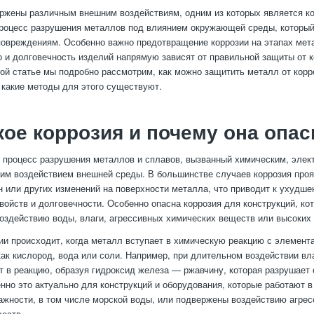
жены различным внешним воздействиям, одним из которых является ко
роцесс разрушения металлов под влиянием окружающей среды, который
овреждениям. Особенно важно предотвращение коррозии на этапах мет
во и долговечность изделий напрямую зависят от правильной защиты от 
той статье мы подробно рассмотрим, как можно защитить металл от корр
и какие методы для этого существуют.
кое коррозия и почему она опас
 процесс разрушения металлов и сплавов, вызванный химическим, эле
им воздействием внешней среды. В большинстве случаев коррозия проя
н или других изменений на поверхности металла, что приводит к ухудше
войств и долговечности. Особенно опасна коррозия для конструкций, ко
оздействию воды, влаги, агрессивных химических веществ или высоких 
ии происходит, когда металл вступает в химическую реакцию с элемен
как кислород, вода или соли. Например, при длительном воздействии вл
т в реакцию, образуя гидроксид железа — ржавчину, которая разрушает 
нно это актуально для конструкций и оборудования, которые работают в
жности, в том числе морской воды, или подвержены воздействию агре
еств.