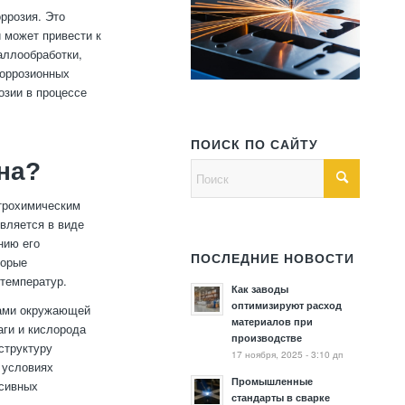
ррозия. Это
 может привести к
аллообработки,
коррозионных
озии в процессе
ПОИСК ПО САЙТУ
на?
ктрохимическим
вляется в виде
нию его
ПОСЛЕДНИЕ НОВОСТИ
торые
температур.
Как заводы
оптимизируют расход
тами окружающей
материалов при
аги и кислорода
производстве
структуру
17 ноября, 2025 - 3:10 дп
 условиях
Промышленные
ссивных
стандарты в сварке