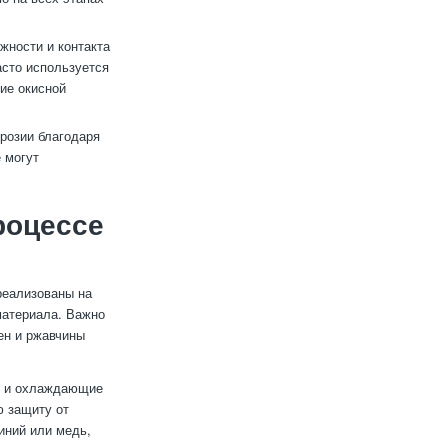
жности и контакта
сто используется
ие окисной
розии благодаря
 могут
роцессе
реализованы на
материала. Важно
ен и ржавчины
и и охлаждающие
ю защиту от
иний или медь,