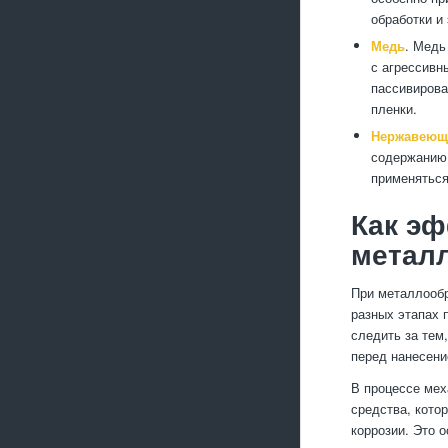
обработки и
Медь
. Медь
с агрессивн
пассивирова
пленки.
Нержавеющ
содержанию 
применяться
Как эф
метал
При металлообр
разных этапах 
следить за тем
перед нанесени
В процессе мех
средства, кото
коррозии. Это 