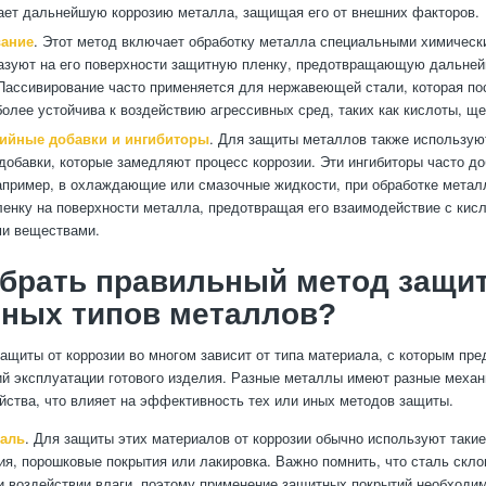
ет дальнейшую коррозию металла, защищая его от внешних факторов.
вание
. Этот метод включает обработку металла специальными химическ
азуют на его поверхности защитную пленку, предотвращающую дальне
Пассивирование часто применяется для нержавеющей стали, которая по
более устойчива к воздействию агрессивных сред, таких как кислоты, ще
ийные добавки и ингибиторы
. Для защиты металлов также использую
добавки, которые замедляют процесс коррозии. Эти ингибиторы часто д
апример, в охлаждающие или смазочные жидкости, при обработке метал
енку на поверхности металла, предотвращая его взаимодействие с кис
ми веществами.
ыбрать правильный метод защи
чных типов металлов?
ащиты от коррозии во многом зависит от типа материала, с которым пред
ий эксплуатации готового изделия. Разные металлы имеют разные механ
йства, что влияет на эффективность тех или иных методов защиты.
таль
. Для защиты этих материалов от коррозии обычно используют такие
ия, порошковые покрытия или лакировка. Важно помнить, что сталь скло
и воздействии влаги, поэтому применение защитных покрытий необходим