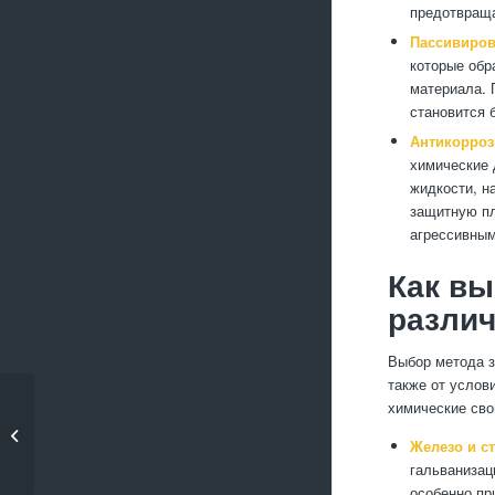
предотвраща
Пассивиро
которые обр
материала. 
становится 
Антикорроз
химические 
жидкости, н
защитную пл
агрессивны
Как в
разли
Выбор метода з
также от услов
химические сво
Что такое лазерная
резка металлов?
Железо и с
гальванизац
особенно пр