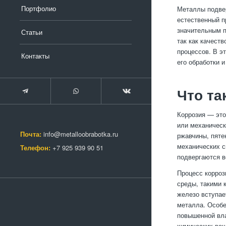
Портфолио
Металлы подвер
естественный п
значительным п
Статьи
так как качест
процессов. В э
Контакты
его обработки 
Что та
Коррозия — это
или механическ
Почта:
info@metalloobrabotka.ru
ржавчины, пяте
механических с
Телефон:
+7 925 939 90 51
подвергаются в
Процесс корроз
среды, такими 
железо вступае
металла. Особе
повышенной вла
химических вещ