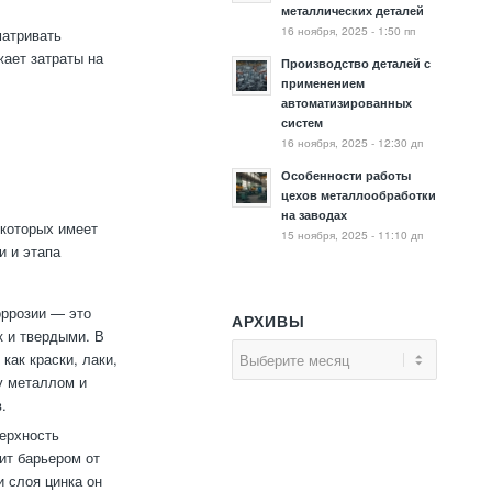
металлических деталей
16 ноября, 2025 - 1:50 пп
матривать
ает затраты на
Производство деталей с
применением
автоматизированных
систем
16 ноября, 2025 - 12:30 дп
т
Особенности работы
цехов металлообработки
на заводах
 которых имеет
15 ноября, 2025 - 11:10 дп
и и этапа
оррозии — это
АРХИВЫ
к и твердыми. В
как краски, лаки,
ду металлом и
.
верхность
ит барьером от
 слоя цинка он