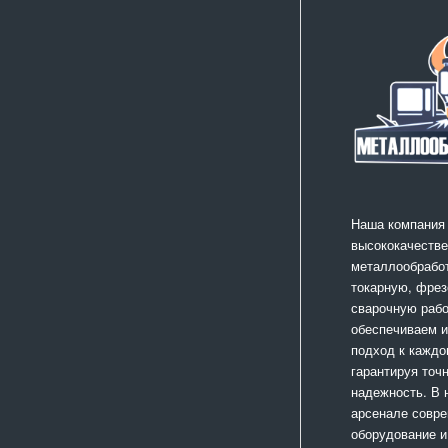
Наша компания
высококачестве
металлообработ
токарную, фрез
сварочную раб
обеспечиваем 
подход к каждо
гарантируя точ
надежность. В
арсенале совр
оборудование и