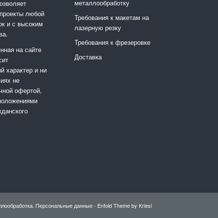
металлообработку
позволяет
 проекты любой
Требования к макетам на
ок и с высоким
лазерную резку
ва.
Требования к фрезеровке
нная на сайте
Доставка
сит
 характер и ни
виях не
чной офертой,
положениями
жданского
ллообработка.
Персональные данные
-
Enfold Theme by Kriesi