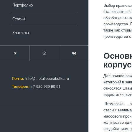
Портфолио
Выбор правильн
сталкивается к
обработки стал
Статьи
производства. 
такие как стои
Контакты
производства с
Основ
корпу
Для начала важ
Почта:
info@metalloobrabotka.ru
категорий в за
Телефон:
+7 925 939 90 51
относятся штам
недостатки, ко
Штамповка — од
стали с минима
массового прои
количество оди
воздействием п