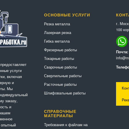
ОСНОВНЫЕ УСЛУГИ
КОНТ
г. Мос
Резка металла
100 кор
Лазерная резка
Гибка металла
Фрезерные работы
Почта:
info@me
Токарные работы
 предоставляет
Сварочные работы
Телефо
нные услуги
Сверлильные работы
ки, включая
ерную и
Расточные работы
Кон
оты. Мы
Шлифовальные работы
индивидуальный
Рек
му заказу,
ность и
СПРАВОЧНЫЕ
 нашем
МАТЕРИАЛЫ
еменное
Требования к файлам на
 опытный