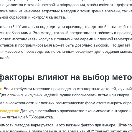
пециалистов и точной настройки оборудования, чтобы избежать дефекто
акже один из наиболее затратных методов с точки зрения времени, так к
ьной обработки и контроля качества.
отка на ЧПУ идеально подходит для производства деталей с высокой то
и требованиями. Это метод, который предоставляет гибкость в произв
воляет изготавливать корпуса с точными размерами и сложной геометри
станков и программирования может быть довольно высокой, что делает 
я массового производства, но отличным решением для создания малых
елий.
факторы влияют на выбор мет
я:
Если требуется массовое производство стандартных деталей, лучши
Для сложных и крупных изделий лучше использовать литье или сварку.
ля высокоточности и сложных геометрических форм стоит выбрать обра
зводства:
Для крупносерийного производства экономически выгоднее ш
 — литье или ЧПУ-обработка.
имость методов варьируется, и это важный фактор при выборе. Штампо
ьших вложений в оборудование, в то время как ЧПУ требует затрат на ст