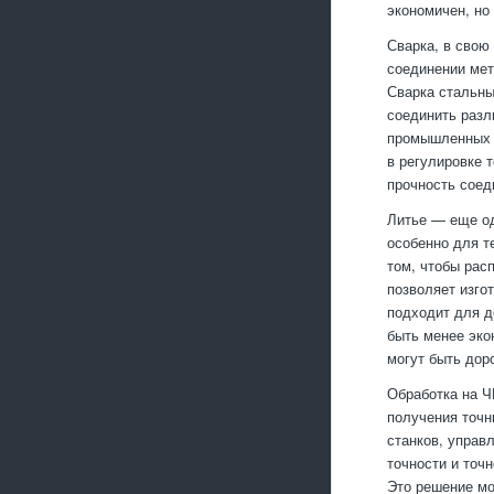
экономичен, но
Сварка, в свою
соединении мет
Сварка стальны
соединить разл
промышленных к
в регулировке 
прочность соед
Литье — еще од
особенно для т
том, чтобы рас
позволяет изго
подходит для д
быть менее эко
могут быть дор
Обработка на Ч
получения точн
станков, управ
точности и точ
Это решение мо