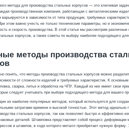
ого метода для производства стальных корпусов — это ключевая задача
аждая производственная компания, работающая с металлическими изде
и варьируются в зависимости от типа продукции, требуемых характерист
При этом важно учесть не только технические параметры, но и экономиче
мость и скорость производства. В этой статье мы рассмотрим различные
тальных корпусов, а также советы по выбору наиболее подходящего для
ные методы производства ста
сов
но понять, что методы производства стальных корпусов можно разделит
висимости от сложности изделий и требуемых характеристик. К основны
повка, сварка, литье и обработка на ЧПУ. Каждый из них имеет свои пр
торые следует учитывать при выборе подходящего метода для вашего пр
ин из наиболее популярных методов, который используется для создан
льными затратами времени и высокой точностью. Этот метод идеально 
зводства стальных корпусов, так как позволяет быстро и эффективно из
наковых деталей. Штамповка представляет собой процесс деформации 
рессов и штампов, в ходе которого металл приобретает нужную форму. 