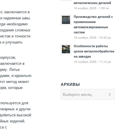
металлических деталей
16 ноября, 2025 - 1:50 пп
сс заключается в
Производство деталей с
 и надежные швы.
применением
 где необходимо
автоматизированных
создания сложных
систем
истов и точности
16 ноября, 2025 - 12:30 дп
а и улучшить
Особенности работы
цехов металлообработки
на заводах
корпусов,
15 ноября, 2025 - 11:10 дп
заключается в
орму. Литье
одами, и идеально
этот метод может
АРХИВЫ
орм, которые
спользуется для
токарных и других
добиться высокой
ийных изделий.
са с