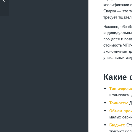
квалификации с
судостроении
Сварка — это т
требует тщател
Наконец, обраб
индивидуальным
процессе и поз
стоимость ЧПУ-
экономичным дл
уникальных изд
Какие 
Тип издели
штамповка. 
Точность:
Д
Объем прои
малых серий
Бюджет:
Сто
требуют бол