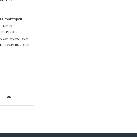
ва факторов,
т свои
ы выбрать
чевым моментом
ь производства.