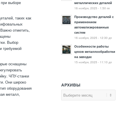
 при выборе
металлических деталей
16 ноября, 2025 - 1:50 пп
Производство деталей с
талей, таких как
применением
шлифовальных
автоматизированных
 Важно отметить,
систем
нащены
16 ноября, 2025 - 12:30 дп
тки. Выбор
Особенности работы
и требуемой
цехов металлообработки
на заводах
15 ноября, 2025 - 11:10 дп
орые оснащены
регулировать
ойку. ЧПУ-станки
ти. Они широко
АРХИВЫ
тип оборудования
чая металл,