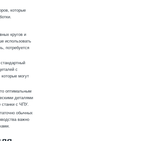
ров, которые
ботки.
вных кругов и
ше использовать
ль, потребуется
 стандартный
деталей с
 которые могут
 то оптимальным
ескими деталями
 станки с ЧПУ.
статочно обычных
зводства важно
ками.
для