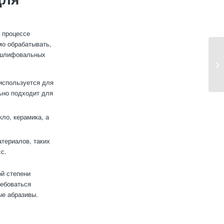
 процессе
мо обрабатывать,
я шлифовальных
используется для
ьно подходит для
ло, керамика, а
териалов, таких
сс.
ой степени
ребоваться
ые абразивы.