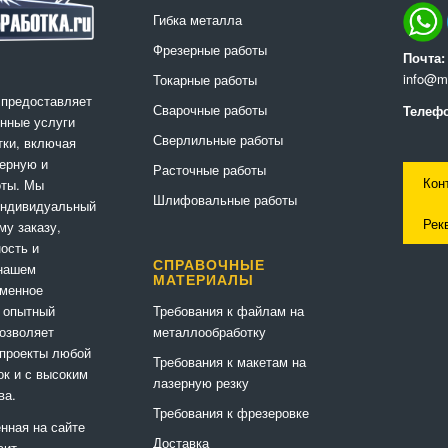
Гибка металла
Фрезерные работы
Почта:
info@me
Токарные работы
 предоставляет
Сварочные работы
Телефо
нные услуги
Сверлильные работы
ки, включая
ерную и
Расточные работы
Кон
оты. Мы
Шлифовальные работы
индивидуальный
Рек
му заказу,
ность и
СПРАВОЧНЫЕ
 нашем
МАТЕРИАЛЫ
еменное
Требования к файлам на
 опытный
металлообработку
позволяет
 проекты любой
Требования к макетам на
ок и с высоким
лазерную резку
ва.
Требования к фрезеровке
нная на сайте
Доставка
сит