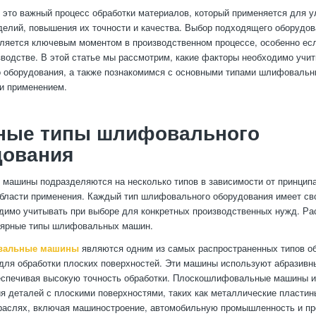
то важный процесс обработки материалов, который применяется для 
делий, повышения их точности и качества. Выбор подходящего оборудо
яется ключевым моментом в производственном процессе, особенно есл
водстве. В этой статье мы рассмотрим, какие факторы необходимо учи
 оборудования, а также познакомимся с основными типами шлифовальн
и применением.
ные типы шлифовального
дования
ашины подразделяются на несколько типов в зависимости от принципа
области применения. Каждый тип шлифовального оборудования имеет св
димо учитывать при выборе для конкретных производственных нужд. Р
лярные типы шлифовальных машин.
вальные машины
являются одним из самых распространенных типов о
для обработки плоских поверхностей. Эти машины используют абразивны
еспечивая высокую точность обработки. Плоскошлифовальные машины 
 деталей с плоскими поверхностями, таких как металлические пластин
раслях, включая машиностроение, автомобильную промышленность и пр