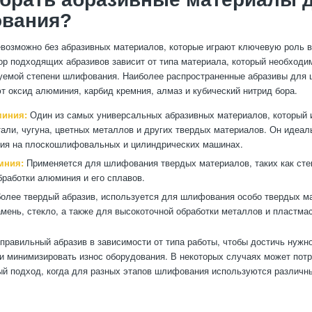
вания?
озможно без абразивных материалов, которые играют ключевую роль в
ор подходящих абразивов зависит от типа материала, который необходи
буемой степени шлифования. Наиболее распространенные абразивы дл
 оксид алюминия, карбид кремния, алмаз и кубический нитрид бора.
миния:
Один из самых универсальных абразивных материалов, который 
тали, чугуна, цветных металлов и других твердых материалов. Он идеал
ия на плоскошлифовальных и цилиндрических машинах.
мния:
Применяется для шлифования твердых материалов, таких как стек
бработки алюминия и его сплавов.
олее твердый абразив, используется для шлифования особо твердых ма
камень, стекло, а также для высокоточной обработки металлов и пластма
правильный абразив в зависимости от типа работы, чтобы достичь нужн
и минимизировать износ оборудования. В некоторых случаях может пот
й подход, когда для разных этапов шлифования используются различн