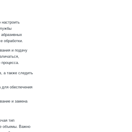
 настроить
службы
а абразивных
е обработки.
вания и подачу
зличаться,
 процесса.
, а также следить
а для обеспечения
вание и замена
ючая тип
ые объемы. Важно