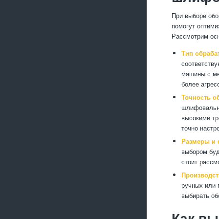
При выборе обо
помогут оптими
Рассмотрим осн
Тип обраба
соответству
машины с ме
более агрес
Точность о
шлифовальны
высокими тр
точно настр
Размеры и 
выбором буд
стоит рассм
Производс
ручных или 
выбирать об
Как в