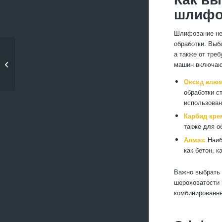
шлифо
Шлифование нев
обработки. Выб
Как избежать
а также от тре
перегрева
машин включают
инструмента при ф...
Оксид алю
обработки с
использован
Карбид кре
также для о
Алмаз:
Наиб
как бетон, 
Важно выбрать 
шероховатости 
комбинированны