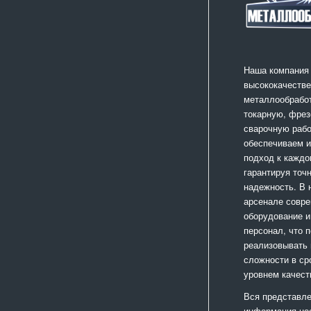
Наша компания
высококачестве
металлообработ
токарную, фрез
сварочную раб
обеспечиваем 
подход к каждо
гарантируя точ
надежность. В
арсенале совр
оборудование и
персонал, что 
реализовывать
сложности в ср
уровнем качест
Вся представле
информация но