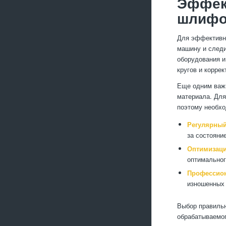
Эффек
шлифо
Для эффективн
машину и следи
оборудования и
кругов и корре
Еще одним важн
материала. Для
поэтому необхо
Регулярный
за состояни
Оптимизаци
оптимальног
Профессион
изношенных 
Выбор правильн
обрабатываемог