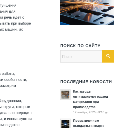
улучшения
вания для
и речь идет о
тывать при выборе
ых машин, их
ПОИСК ПО САЙТУ
 работы,
ои особенности,
ПОСЛЕДНИЕ НОВОСТИ
ассмотрим
Как заводы
оптимизируют расход
борудования,
материалов при
е круги, которые
производстве
17 ноября, 2025 - 3:10 дп
идеально подходят
ы, и используются
Промышленные
оизводство
стандарты в сварке