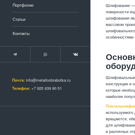
Портфолио
Шлифование — э
поверхности из
шлифования явл
Статьи
массовом произ
шлифовального
Контакты
особенностями 
Основ
обору
Шлифовальные м
Почта:
info@metalloobrabotka.ru
конструкции и 
Телефон:
+7 925 939 90 51
которые необхо
наиболее попу
Плоскошлифо
используемого 
вращаются, об
для шлифования
в различных от