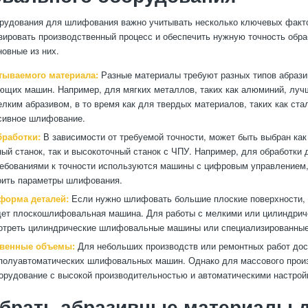
рудования для шлифования важно учитывать несколько ключевых факто
зировать производственный процесс и обеспечить нужную точность обра
овные из них.
тываемого материала:
Разные материалы требуют разных типов абрази
ющих машин. Например, для мягких металлов, таких как алюминий, луч
лким абразивом, в то время как для твердых материалов, таких как ста
сивное шлифование.
бработки:
В зависимости от требуемой точности, может быть выбран как
й станок, так и высокоточный станок с ЧПУ. Например, для обработки 
ебованиями к точности используются машины с цифровым управлением,
оить параметры шлифования.
форма деталей:
Если нужно шлифовать большие плоские поверхности,
ет плоскошлифовальная машина. Для работы с мелкими или цилиндрич
отреть цилиндрические шлифовальные машины или специализированные
твенные объемы:
Для небольших производств или ремонтных работ до
полуавтоматических шлифовальных машин. Однако для массового прои
орудование с высокой производительностью и автоматическими настрой
ыбрать абразивные материалы 