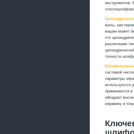
инструментов.
плоскошлифова
Цилиндричес
валы, шестерни
машин может бы
что цилиндрич
различными тип
цилиндрическо
точности шлиф
Шлифовальные
системой число
параметры обра
используются д
применяются в 
обладает высок
керамику и пла
Ключе
шлифо