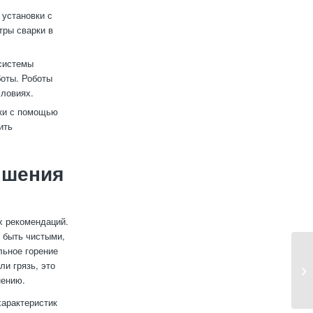
установки с
тры сварки в
системы
оты. Роботы
словиях.
ки с помощью
ить
ышения
х рекомендаций.
 быть чистыми,
льное горение
ли грязь, это
нению.
характеристик