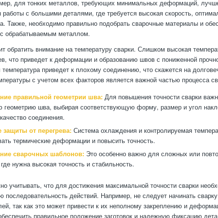
мер, для тонких металлов, требующих минимальных деформаций, лучш
я работы с большими деталями, где требуется высокая скорость, оптима
. Также, необходимо правильно подобрать сварочные материалы и обес
 с обрабатываемым металлом.
оит обратить внимание на температуру сварки. Слишком высокая темпер
ев, что приведет к деформации и образованию швов с пониженной прочн
 температура приведет к плохому соединению, что скажется на долгове
мпературы с учетом всех факторов является важной частью процесса св
ние правильной геометрии шва:
Для повышения точности сварки важ
 геометрию шва, выбирая соответствующую форму, размер и угол накло
 качество соединения.
 защиты от перегрева:
Система охлаждения и контролируемая темпера
ать термические деформации и повысить точность.
ние сварочных шаблонов:
Это особенно важно для сложных или пов
 где нужна высокая точность и стабильность.
жно учитывать, что для достижения максимальной точности сварки необ
ю последовательность действий. Например, не следует начинать сварку
лей, так как это может привести к их неполному закреплению и деформа
обеспечить правильное положение заготовок и надежную фиксацию дета