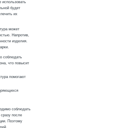
е использовать
льной будет
печить их
атура может
остью. Напротив,
чности изделия.
арки.
но соблюдать
на, что повысит
тура помогают
торяющихся
ходимо соблюдать
 сразу после
ции. Поэтому
лей.