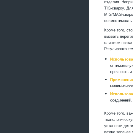
изделия. Напри
TIG-сварку. Дл
MIG/MAG-сварка
совместимость
Кроме того, ст
вызвать перегр
слишком низкая
Регулировка те
Использова
оптимальную
прочность и
Применение
минимизиров
Использова
соединений,
Кроме того, ва
технологическу
установки дета
важно заранее 