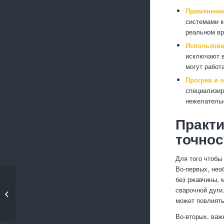
Применение
системами к
реальном вр
Использова
исключают в
могут работ
Прогрев и 
специализир
нежелатель
Практ
точнос
Для того чтобы
Во-первых, нео
без ржавчины, 
Проблемы обработки
сварочной дуги
стальных деталей при
может повлиять
высоких...
Во-вторых, важ