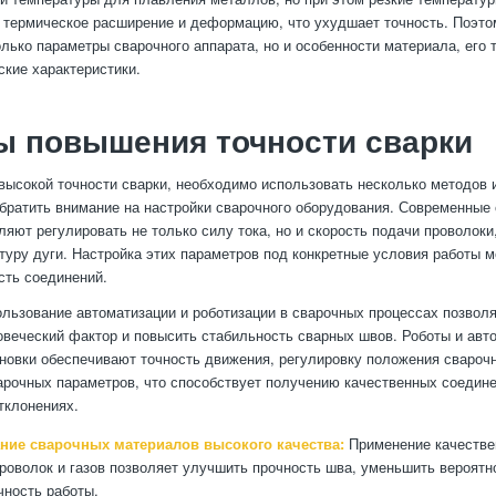
 термическое расширение и деформацию, что ухудшает точность. Поэто
олько параметры сварочного аппарата, но и особенности материала, его 
ские характеристики.
ы повышения точности сварки
высокой точности сварки, необходимо использовать несколько методов и
обратить внимание на настройки сварочного оборудования. Современные
ляют регулировать не только силу тока, но и скорость подачи проволоки
туру дуги. Настройка этих параметров под конкретные условия работы 
сть соединений.
ользование автоматизации и роботизации в сварочных процессах позвол
веческий фактор и повысить стабильность сварных швов. Роботы и авт
новки обеспечивают точность движения, регулировку положения сварочн
арочных параметров, что способствует получению качественных соедине
тклонениях.
ние сварочных материалов высокого качества:
Применение качестве
роволок и газов позволяет улучшить прочность шва, уменьшить вероятн
чность работы.