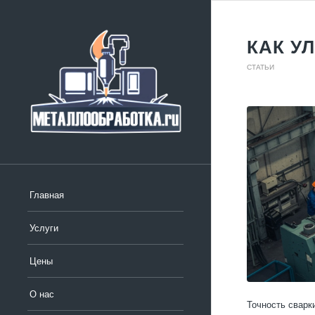
КАК У
СТАТЬИ
Главная
Услуги
Цены
О нас
Точность сварк