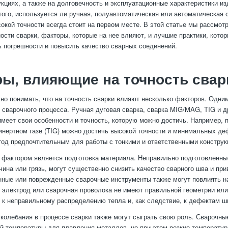
кциях, а также на долговечность и эксплуатационные характеристики из
того, используется ли ручная, полуавтоматическая или автоматическая 
окой точности всегда стоит на первом месте. В этой статье мы рассмо
ости сварки, факторы, которые на нее влияют, и лучшие практики, кото
 погрешности и повысить качество сварных соединений.
ы, влияющие на точность свар
но понимать, что на точность сварки влияют несколько факторов. Одни
 сварочного процесса. Ручная дуговая сварка, сварка MIG/MAG, TIG и 
имеет свои особенности и точность, которую можно достичь. Например, 
нертном газе (TIG) можно достичь высокой точности и минимальных де
тод предпочтительным для работы с тонкими и ответственными конструк
фактором является подготовка материала. Неправильно подготовленны
чина или грязь, могут существенно снизить качество сварного шва и при
ные или поврежденные сварочные инструменты также могут повлиять на
 электрод или сварочная проволока не имеют правильной геометрии или
 к неправильному распределению тепла и, как следствие, к дефектам ш
колебания в процессе сварки также могут сыграть свою роль. Сварочны
й температуры для плавления металлов, но при этом резкие температу