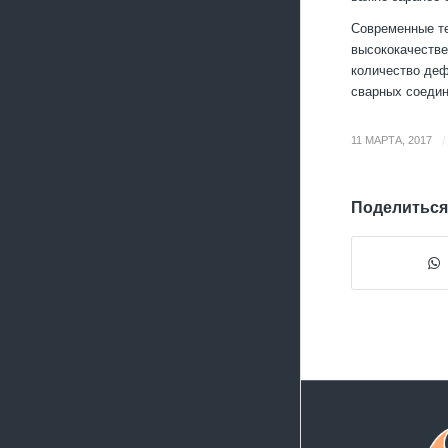
Современные те
высококачестве
количество деф
сварных соедин
/
11 МАРТА, 2017
Поделиться