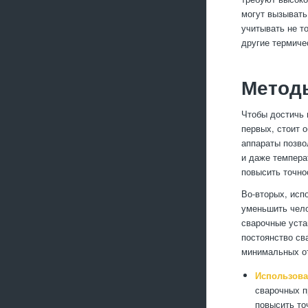
могут вызывать
учитывать не т
другие термиче
Метод
Чтобы достичь 
первых, стоит 
аппараты позво
и даже темпера
повысить точно
Во-вторых, исп
уменьшить чело
сварочные уста
постоянство св
минимальных о
Использова
сварочных п
повысить то