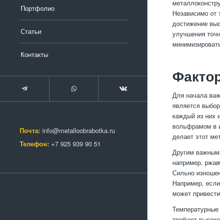
металлоконстру
Портфолио
Независимо от 
достижение выс
Статьи
улучшения точн
минимизировать
Контакты
Фактор
Для начала важ
является выбор
каждый из них 
вольфрамом в и
Почта:
info@metalloobrabotka.ru
делает этот ме
Телефон:
+7 925 939 90 51
Другим важным 
например, ржав
Сильно изношен
Например, если
может привести
Температурные 
требуют высоко