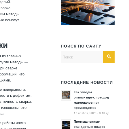
делий.
сварка,
трим методы
рые помогут
ки
ПОИСК ПО САЙТУ
м из главных
другие методы —
при сварке
формаций, что
циями.
ПОСЛЕДНИЕ НОВОСТИ
е поверхности,
Как заводы
вести к дефектам.
оптимизируют расход
 точность сварки.
материалов при
 изношены, это
производстве
17 ноября, 2025 - 3:10 дп
ва.
Промышленные
е работы часто
стандарты в сварке
рные изменения