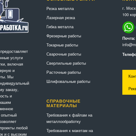
г. Мос
Резка металла
100 кор
Лазерная резка
Гибка металла
Фрезерные работы
Почта:
info@me
Токарные работы
 предоставляет
Сварочные работы
Телефо
нные услуги
Сверлильные работы
ки, включая
ерную и
Расточные работы
Кон
оты. Мы
Шлифовальные работы
индивидуальный
Рек
му заказу,
ность и
СПРАВОЧНЫЕ
 нашем
МАТЕРИАЛЫ
еменное
Требования к файлам на
 опытный
металлообработку
позволяет
 проекты любой
Требования к макетам на
ок и с высоким