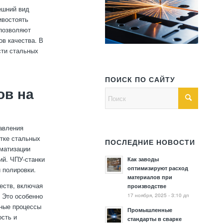
ешний вид
ивостоять
 позволяют
ов качества. В
сти стальных
ПОИСК ПО САЙТУ
ов на
авления
тке стальных
ПОСЛЕДНИЕ НОВОСТИ
оматизации
ий. ЧПУ-станки
Как заводы
оптимизируют расход
 полировки.
материалов при
еств, включая
производстве
17 ноября, 2025 - 3:10 дп
. Это особенно
нные процессы
Промышленные
ость и
стандарты в сварке