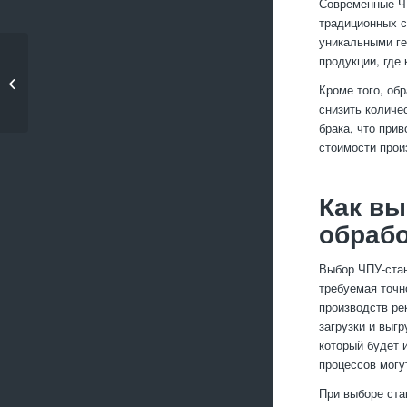
Современные ЧП
традиционных с
уникальными ге
продукции, где
Как увеличить
твердость алюминия
Кроме того, об
без снижения...
снизить количе
брака, что при
стоимости прои
Как вы
обрабо
Выбор ЧПУ-стан
требуемая точн
производств ре
загрузки и выгр
который будет 
процессов могу
При выборе ста