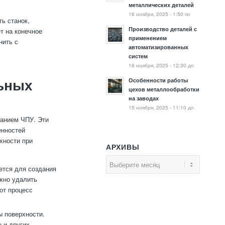
металлических деталей
16 ноября, 2025 - 1:50 пп
ь станок,
Производство деталей с
т на конечное
применением
нить с
автоматизированных
систем
16 ноября, 2025 - 12:30 дп
Особенности работы
ьных
цехов металлообработки
на заводах
15 ноября, 2025 - 11:10 дп
ванием ЧПУ. Эти
енностей
хности при
АРХИВЫ
ется для создания
жно удалить
от процесс
ы поверхности.
 и других