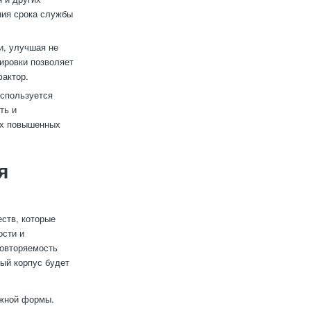
ния срока службы
и, улучшая не
ировки позволяет
фактор.
используется
ть и
иях повышенных
я
ств, которые
ости и
повторяемость
ый корпус будет
ожной формы.