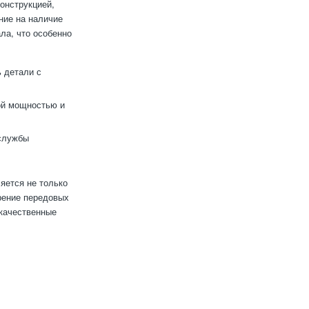
онструкцией,
ние на наличие
ла, что особенно
 детали с
ой мощностью и
службы
яется не только
рение передовых
окачественные