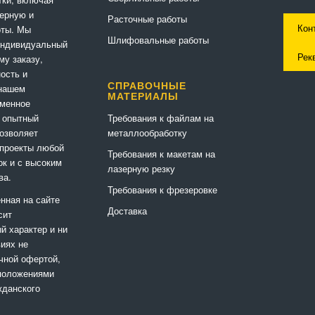
ерную и
Расточные работы
Кон
оты. Мы
Шлифовальные работы
индивидуальный
Рек
му заказу,
ность и
СПРАВОЧНЫЕ
 нашем
МАТЕРИАЛЫ
еменное
Требования к файлам на
 опытный
металлообработку
позволяет
 проекты любой
Требования к макетам на
ок и с высоким
лазерную резку
ва.
Требования к фрезеровке
нная на сайте
Доставка
сит
 характер и ни
виях не
чной офертой,
положениями
жданского