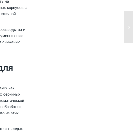
ть на
ных корпусов с
логичной
роизводства и
т уменьшению
ет снижению
для
аких как
ых серийных
томатической
п обработки,
го из этих
отки твердых