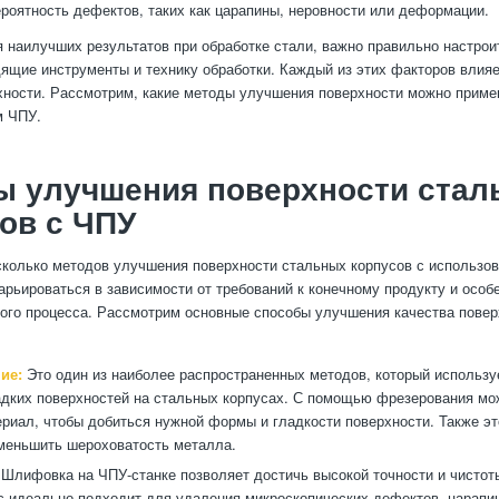
роятность дефектов, таких как царапины, неровности или деформации.
 наилучших результатов при обработке стали, важно правильно настроит
ящие инструменты и технику обработки. Каждый из этих факторов влияе
хности. Рассмотрим, какие методы улучшения поверхности можно приме
м ЧПУ.
ы улучшения поверхности стал
ов с ЧПУ
колько методов улучшения поверхности стальных корпусов с использо
арьироваться в зависимости от требований к конечному продукту и особ
ого процесса. Рассмотрим основные способы улучшения качества повер
ие:
Это один из наиболее распространенных методов, который использу
адких поверхностей на стальных корпусах. С помощью фрезерования мо
риал, чтобы добиться нужной формы и гладкости поверхности. Также эт
меньшить шероховатость металла.
Шлифовка на ЧПУ-станке позволяет достичь высокой точности и чистот
с идеально подходит для удаления микроскопических дефектов, царапин