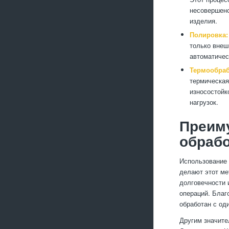
несовершенс
изделия.
Полировка:
только внеш
автоматичес
Термообраб
термическая
износостойк
нагрузок.
Преим
обрабо
Использование 
делают этот ме
долговечности 
операций. Благ
обработан с од
Другим значите