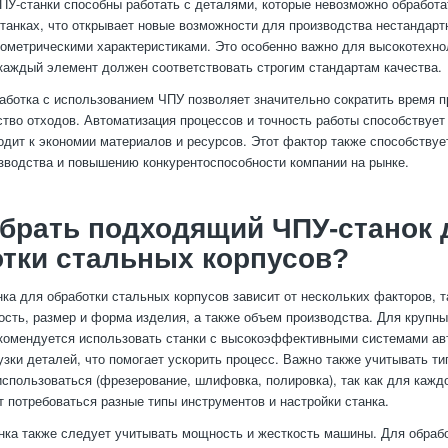
У-станки способны работать с деталями, которые невозможно обработа
танках, что открывает новые возможности для производства нестандарт
ометрическими характеристиками. Это особенно важно для высокотехно
 каждый элемент должен соответствовать строгим стандартам качества.
работка с использованием ЧПУ позволяет значительно сократить время п
ство отходов. Автоматизация процессов и точность работы способствуе
водит к экономии материалов и ресурсов. Этот фактор также способству
зводства и повышению конкурентоспособности компании на рынке.
брать подходящий ЧПУ-станок 
тки стальных корпусов?
ка для обработки стальных корпусов зависит от нескольких факторов, т
ость, размер и форма изделия, а также объем производства. Для крупн
комендуется использовать станки с высокоэффективными системами ав
узки деталей, что помогает ускорить процесс. Важно также учитывать ти
использоваться (фрезерование, шлифовка, полировка), так как для каждо
т потребоваться разные типы инструментов и настройки станка.
нка также следует учитывать мощность и жесткость машины. Для обраб