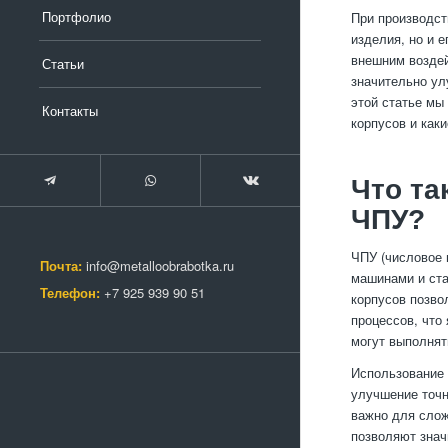
Портфолио
При производст
изделия, но и 
внешним воздей
Статьи
значительно ул
этой статье мы
Контакты
корпусов и как
Что та
ЧПУ?
ЧПУ (числовое 
Почта:
info@metalloobrabotka.ru
машинами и ста
Телефон:
+7 925 939 90 51
корпусов позво
процессов, что
могут выполнят
Использование 
улучшение точн
важно для слож
позволяют знач