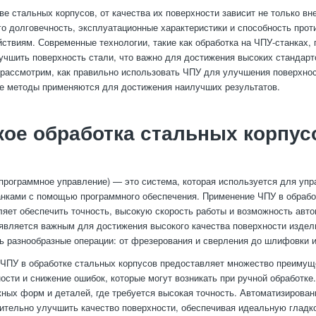
ве стальных корпусов, от качества их поверхности зависит не только вн
его долговечность, эксплуатационные характеристики и способность прот
ствиям. Современные технологии, такие как обработка на ЧПУ-станках,
учшить поверхность стали, что важно для достижения высоких стандарт
 рассмотрим, как правильно использовать ЧПУ для улучшения поверхно
ие методы применяются для достижения наилучших результатов.
кое обработка стальных корпус
программное управление) — это система, которая используется для упр
нками с помощью программного обеспечения. Применение ЧПУ в обрабо
ляет обеспечить точность, высокую скорость работы и возможность авт
 является важным для достижения высокого качества поверхности издел
ь разнообразные операции: от фрезерования и сверления до шлифовки и
ЧПУ в обработке стальных корпусов предоставляет множество преимущ
ости и снижение ошибок, которые могут возникать при ручной обработке
ных форм и деталей, где требуется высокая точность. Автоматизирова
ительно улучшить качество поверхности, обеспечивая идеальную гладк