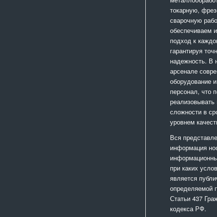
токарную, фрез
сварочную раб
обеспечиваем 
подход к каждо
гарантируя точ
надежность. В
арсенале совр
оборудование и
персонал, что 
реализовывать
сложности в ср
уровнем качест
Вся представле
информация но
информационный
при каких усло
является публи
определяемой 
Статьи 437 Гра
кодекса РФ.