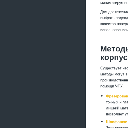
минимизируя ве
Для достижения
выбрать подход
качество повер
использование
Метод
корпус
Существует нес
методы могут в
производственн
помощи ЧПУ.
Фрезерован
точных и гл
лишний мате
позволяет у
Шлифовка:
Этот процес