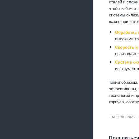
сталей и сложн
чтобы избежать
системы охлажд
важно при инте
Обработка 
высокими тр
Скорость и
производите
Система ох
инструмента
Таким образом,
эффективным, 
технологий и п
корпуса, соотв
/
1 АПРЕЛЯ, 2025
Поделиться