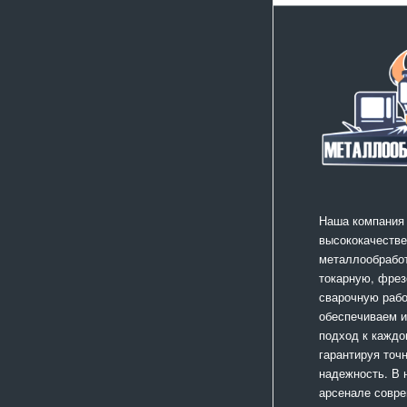
Наша компания
высококачестве
металлообработ
токарную, фрез
сварочную раб
обеспечиваем 
подход к каждо
гарантируя точ
надежность. В
арсенале совр