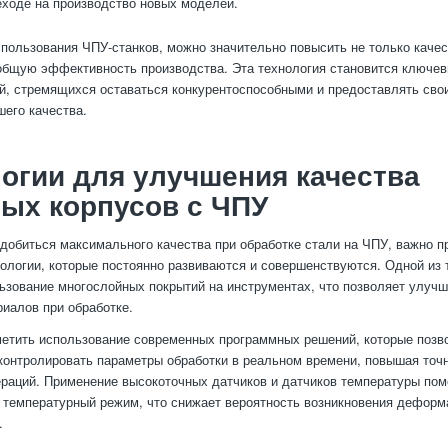
еходе на производство новых моделей.
спользования ЧПУ-станков, можно значительно повысить не только каче
 общую эффективность производства. Эта технология становится ключе
й, стремящихся оставаться конкурентоспособными и предоставлять сво
его качества.
огии для улучшения качества
ых корпусов с ЧПУ
 добиться максимального качества при обработке стали на ЧПУ, важно п
ологии, которые постоянно развиваются и совершенствуются. Одной из 
ьзование многослойных покрытий на инструментах, что позволяет улучш
риалов при обработке.
метить использование современных программных решений, которые позв
контролировать параметры обработки в реальном времени, повышая точн
раций. Применение высокоточных датчиков и датчиков температуры пом
 температурный режим, что снижает вероятность возникновения деформ
.