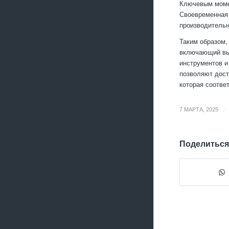
Ключевым момен
Своевременная 
производительн
Таким образом,
включающий выб
инструментов и
позволяют дост
которая соотве
/
7 МАРТА, 2025
Поделиться