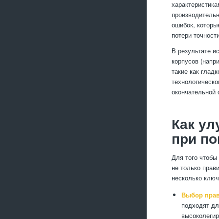
характеристика
производительн
ошибок, которы
потери точности
В результате и
корпусов (напри
такие как глад
технологическо
окончательной 
Как ул
при п
Для того чтобы
не только прав
несколько ключ
Выбор прав
подходят дл
высоколегир