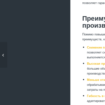
позволяет гара
Преим
произв
Помимо повышен
преимуществ, к
Снижение п
Литье алюминия в
позволяет с
вакууме:
выполняется
преимущества
Высокая пр
большие объ
производств
Меньше отх
обрабатываю
затраты на 
Гибкость в
адаптироват