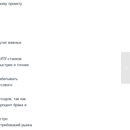
ному проекту.
угих важных
ЧПУ-станков
быстрее и точнее
рабатывать
ссового
ходов, так как
роцент брака и
стро
 требований рынка