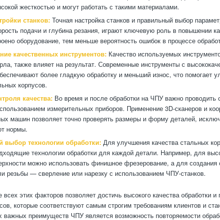
сокой жесткостью и могут работать с такими материалами.
тройки станков:
Точная настройка станков и правильный выбор парамет
корость подачи и глубина резания, играют ключевую роль в повышении к
роено оборудование, тем меньше вероятность ошибок в процессе обработ
ние качественных инструментов:
Качество используемых инструментов
рла, также влияет на результат. Современные инструменты с высокока
беспечивают более гладкую обработку и меньший износ, что помогает у
льных корпусов.
нтроля качества:
Во время и после обработки на ЧПУ важно проводить 
использованием измерительных приборов. Применение 3D-сканеров и коо
ых машин позволяет точно проверять размеры и форму деталей, исклю
от нормы.
 выбор технологии обработки:
Для улучшения качества стальных ко
дходящие технологии обработки для каждой детали. Например, для выс
ерхности можно использовать финишное фрезерование, а для создания
ли резьбы — сверление или нарезку с использованием ЧПУ-станков.
 всех этих факторов позволяет достичь высокого качества обработки и
сов, которые соответствуют самым строгим требованиям клиентов и ста
 важных преимуществ ЧПУ является возможность повторяемости обрабо