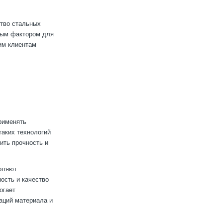
ство стальных
вым фактором для
им клиентам
рименять
таких технологий
ить прочность и
оляют
ость и качество
огает
аций материала и