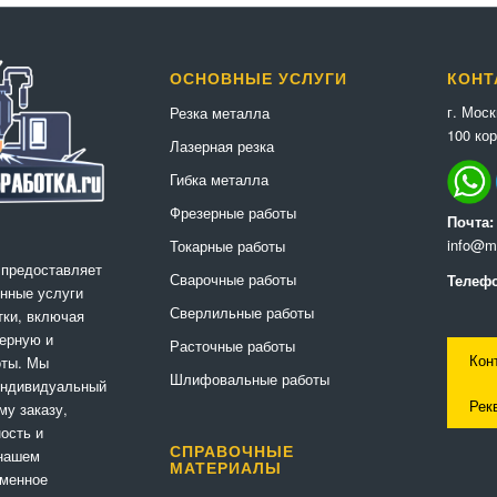
ОСНОВНЫЕ УСЛУГИ
КОНТ
г. Мос
Резка металла
100 кор
Лазерная резка
Гибка металла
Фрезерные работы
Почта:
info@me
Токарные работы
 предоставляет
Сварочные работы
Телефо
нные услуги
Сверлильные работы
ки, включая
ерную и
Расточные работы
Кон
оты. Мы
Шлифовальные работы
индивидуальный
Рек
му заказу,
ность и
СПРАВОЧНЫЕ
 нашем
МАТЕРИАЛЫ
еменное