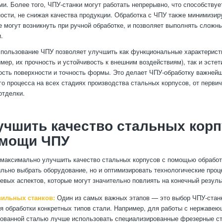
ми. Более того, ЧПУ-станки могут работать непрерывно, что способству
ости, не снижая качества продукции. Обработка с ЧПУ также минимизир
е могут возникнуть при ручной обработке, и позволяет выполнять сложн
.
спользование ЧПУ позволяет улучшить как функциональные характерист
мер, их прочность и устойчивость к внешним воздействиям), так и эстет
кость поверхности и точность формы. Это делает ЧПУ-обработку важней
го процесса на всех стадиях производства стальных корпусов, от первич
отделки.
учшить качество стальных кор
омощи ЧПУ
 максимально улучшить качество стальных корпусов с помощью обработ
ильно выбрать оборудование, но и оптимизировать технологические про
евых аспектов, которые могут значительно повлиять на конечный резуль
ильных станков:
Один из самых важных этапов — это выбор ЧПУ-станк
я обработки конкретных типов стали. Например, для работы с нержавею
ованной сталью лучше использовать специализированные фрезерные ст