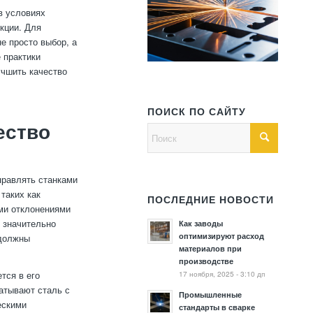
в условиях
кции. Для
е просто выбор, а
 практики
учшить качество
ПОИСК ПО САЙТУ
ество
правлять станками
таких как
ПОСЛЕДНИЕ НОВОСТИ
ыми отклонениями
 значительно
Как заводы
оптимизируют расход
 должны
материалов при
производстве
17 ноября, 2025 - 3:10 дп
тся в его
батывают сталь с
Промышленные
ескими
стандарты в сварке