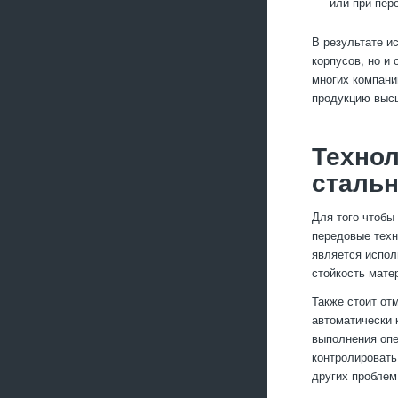
или при пер
В результате и
корпусов, но и
многих компани
продукцию высш
Технол
стальн
Для того чтобы
передовые техн
является испол
стойкость мате
Также стоит от
автоматически 
выполнения опе
контролировать
других проблем