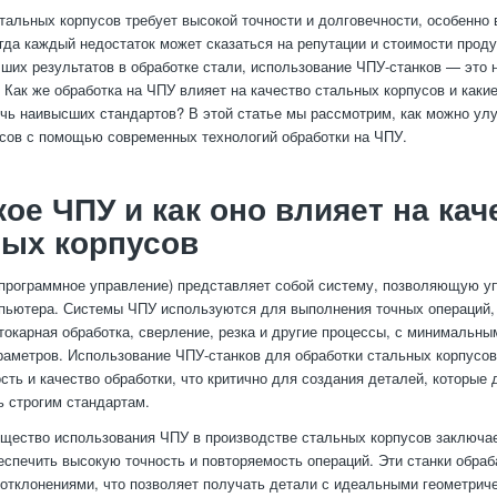
тальных корпусов требует высокой точности и долговечности, особенно 
огда каждый недостаток может сказаться на репутации и стоимости проду
ших результатов в обработке стали, использование ЧПУ-станков — это н
 Как же обработка на ЧПУ влияет на качество стальных корпусов и какие
чь наивысших стандартов? В этой статье мы рассмотрим, как можно ул
сов с помощью современных технологий обработки на ЧПУ.
кое ЧПУ и как оно влияет на кач
ных корпусов
программное управление) представляет собой систему, позволяющую у
ьютера. Системы ЧПУ используются для выполнения точных операций, 
токарная обработка, сверление, резка и другие процессы, с минимальн
раметров. Использование ЧПУ-станков для обработки стальных корпусов
сть и качество обработки, что критично для создания деталей, которые
ь строгим стандартам.
щество использования ЧПУ в производстве стальных корпусов заключае
еспечить высокую точность и повторяемость операций. Эти станки обра
тклонениями, что позволяет получать детали с идеальными геометрич