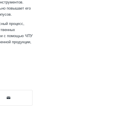
нструментов.
ьно повышает его
рпусов.
сный процесс,
ственных
али с помощью ЧПУ
венной продукции,