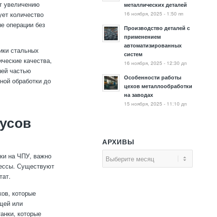
ет увеличению
металлических деталей
16 ноября, 2025 - 1:50 пп
ует количество
ые операции без
Производство деталей с
применением
автоматизированных
ики стальных
систем
ические качества,
16 ноября, 2025 - 12:30 дп
шей частью
Особенности работы
ной обработки до
цехов металлообработки
на заводах
15 ноября, 2025 - 11:10 дп
пусов
АРХИВЫ
ки на ЧПУ, важно
цессы. Существуют
тат.
ов, которые
щей или
анки, которые