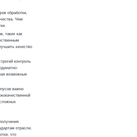
ров обработки,
ачества. Чем
ки.
, таких как
чественным
лучшить качество
строгий контроль
рдинатно-
чая возможные
рпусов важно
ококачественной
 сложных
 получения
ндартам отрасли.
тки, что