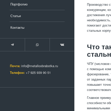
Портфолио
Производство с
конкуренции, к
достижения луч
Статьи
необходимость.
помогают дости
Контакты
стальных корпу
Что та
сталь
ЧПУ (числовое 
Почта:
info@metalloobrabotka.ru
с помощью комп
Телефон:
+7 925 939 90 51
фрезерование, 
от заданных па
повышает точно
соответствоват
Главное преиму
способности об
минимальными о