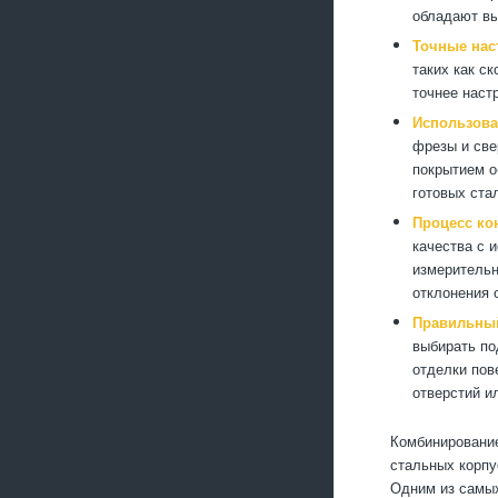
обладают вы
Точные нас
таких как с
точнее наст
Использова
фрезы и све
покрытием о
готовых ста
Процесс ко
качества с 
измерительн
отклонения 
Правильный
выбирать по
отделки пов
отверстий и
Комбинирование
стальных корпу
Одним из самых