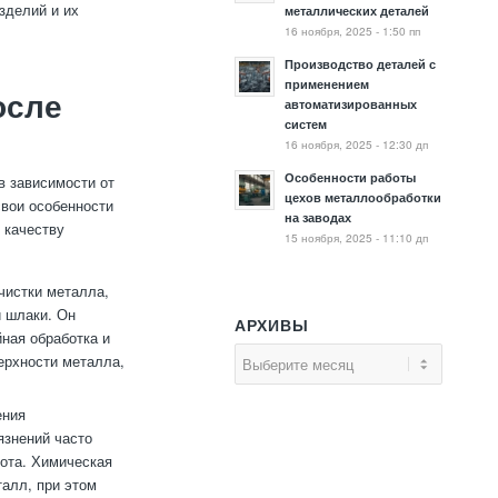
зделий и их
металлических деталей
16 ноября, 2025 - 1:50 пп
Производство деталей с
применением
осле
автоматизированных
систем
16 ноября, 2025 - 12:30 дп
Особенности работы
в зависимости от
цехов металлообработки
свои особенности
на заводах
 качеству
15 ноября, 2025 - 11:10 дп
чистки металла,
и шлаки. Он
АРХИВЫ
йная обработка и
ерхности металла,
ения
язнений часто
лота. Химическая
талл, при этом