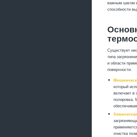
важным шагом в
способности вы
Основ
термо
Существует нес
типа загрязнен
и области прим
поверхности.
Механическ
который исп
включает в 
полировка. 
обеспечивая
Химическая
загрязняющи
применяются
очистка поз