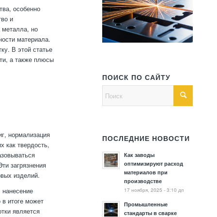
тва, особенно
тво и
 металла, но
ности материала.
ку. В этой статье
ти, а также плюсы
ПОИСК ПО САЙТУ
иг, нормализация
ПОСЛЕДНИЕ НОВОСТИ
х как твердость,
азовываться
Как заводы
оптимизируют расход
Эти загрязнения
материалов при
овых изделий.
производстве
17 ноября, 2025 - 3:10 дп
, нанесение
 в итоге может
Промышленные
отки является
стандарты в сварке