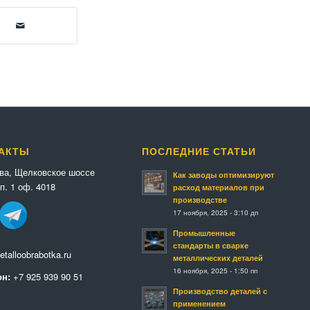
АКТЫ
ПОСЛЕДНИЕ СТАТЬИ
ква, Щелковское шоссе
Как заводы оптимизируют
п. 1 оф. 4018
расход материалов при
производстве
17 ноября, 2025 - 3:10 дп
Промышленные
стандарты в сварке
talloobrabotka.ru
металлических деталей
16 ноября, 2025 - 1:50 пп
н:
+7 925 939 90 51
Производство деталей с
применением