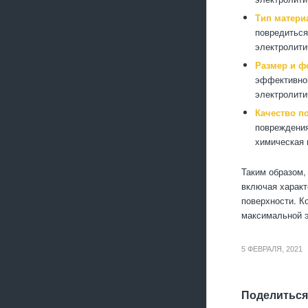
Тип матери
повредиться
электролити
Размер и ф
эффективной
электролити
Качество п
повреждения
химическая 
Таким образом,
включая характ
поверхности. К
максимальной э
5 ФЕВРАЛЯ, 2021
Поделиться