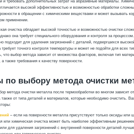
й и требовать дополнительных затрат на абразивные материалы. Химиче
отличается высокой эффективностью и возможностью обработки сложны
орожности в обращении с химическими веществами и может вызывать к
ом применении.
кая очистка обладает высокой точностью и возможностью очистки слож
однако она требует специального оборудования и контроля за процессом
но подходит для удаления загрязнений с деталей, подвергшихся высоко
на требует точного контроля температуры и может не подойти для всех т
, что выбор метода зависит от множества факторов, включая тип матер
 а также требования к качеству поверхности.
 по выбору метода очистки ме
ор метода очистки металла после термообработки во многом зависит о
а также от типа деталей и материалов, которые необходимо очистить. В
торы:
нений
– если на поверхности металла присутствуют только оксиды или ш
я или химическая очистка может быть наиболее эффективным решение
 или для удаления загрязнений с внутренней поверхности деталей лучш
ческую или термическую очистку.