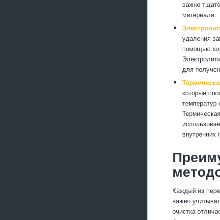
важно тщате
материала.
Электролит
удаления за
помощью хим
Электролити
для получен
Термическа
которые спо
температур 
Термическая
использован
внутренних 
Преиму
методо
Каждый из пере
важно учитыват
очистка отлича