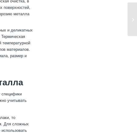
ская очистка, в
х поверхностей,
оррозию металла
ных и деликатных
. Термическая
й температурной
ипов материалов.
иала, размер и
талла
т специфики
ажно учитывать
лаки, то
м. Для сложных
е использовать