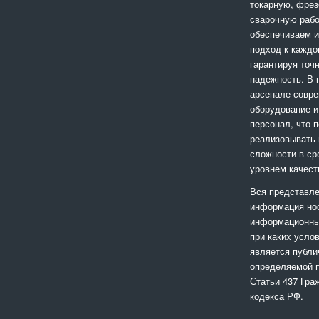
токарную, фрез
сварочную раб
обеспечиваем 
подход к каждо
гарантируя точ
надежность. В
арсенале совр
оборудование и
персонал, что 
реализовывать
сложности в ср
уровнем качест
Вся представле
информация но
информационный
при каких усло
является публи
определяемой 
Статьи 437 Гра
кодекса РФ.