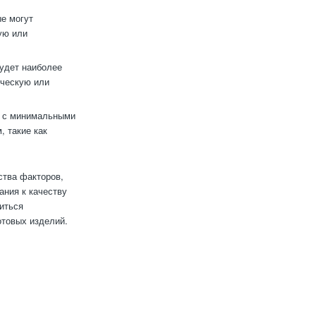
ые могут
ую или
будет наиболее
ическую или
и с минимальными
 такие как
ства факторов,
ания к качеству
иться
отовых изделий.