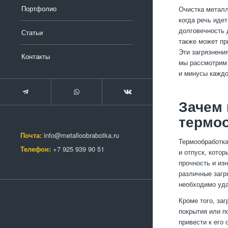
Портфолио
Очистка металл
когда речь иде
долговечность 
Статьи
также может пр
Эти загрязнени
Контакты
мы рассмотрим 
и минусы каждо
Зачем 
термо
Почта:
info@metalloobrabotka.ru
Термообработка
Телефон:
+7 925 939 90 51
и отпуск, кото
прочность и из
различные загр
необходимо уда
Кроме того, за
покрытия или п
привести к его