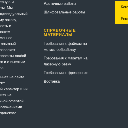
ерную и
Расточные работы
Кон
оты. Мы
Шлифовальные работы
индивидуальный
Рек
му заказу,
ность и
СПРАВОЧНЫЕ
 нашем
МАТЕРИАЛЫ
еменное
Требования к файлам на
 опытный
металлообработку
позволяет
 проекты любой
Требования к макетам на
ок и с высоким
лазерную резку
ва.
Требования к фрезеровке
нная на сайте
Доставка
сит
 характер и ни
виях не
чной офертой,
положениями
жданского