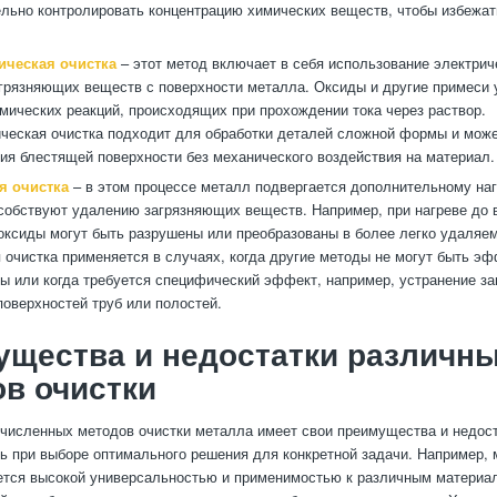
льно контролировать концентрацию химических веществ, чтобы избежат
ическая очистка
– этот метод включает в себя использование электрич
грязняющих веществ с поверхности металла. Оксиды и другие примеси 
ических реакций, происходящих при прохождении тока через раствор.
ческая очистка подходит для обработки деталей сложной формы и може
ия блестящей поверхности без механического воздействия на материал.
я очистка
– в этом процессе металл подвергается дополнительному наг
собствуют удалению загрязняющих веществ. Например, при нагреве до 
оксиды могут быть разрушены или преобразованы в более легко удаляе
 очистка применяется в случаях, когда другие методы не могут быть э
ы или когда требуется специфический эффект, например, устранение за
поверхностей труб или полостей.
щества и недостатки различн
в очистки
численных методов очистки металла имеет свои преимущества и недост
ь при выборе оптимального решения для конкретной задачи. Например,
ется высокой универсальностью и применимостью к различным материал