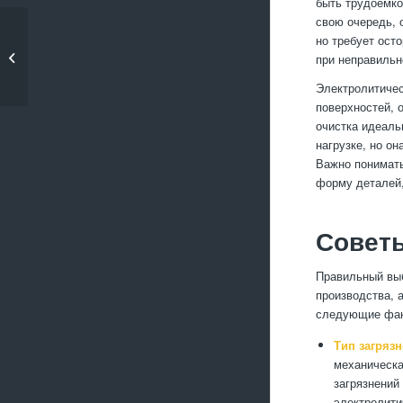
быть трудоемко
свою очередь, 
Особенности
но требует ост
механической
при неправильн
обработки стальных...
Электролитичес
поверхностей, 
очистка идеаль
нагрузке, но о
Важно понимать
форму деталей,
Советы
Правильный выб
производства, 
следующие фак
Тип загряз
механическа
загрязнений
электролити