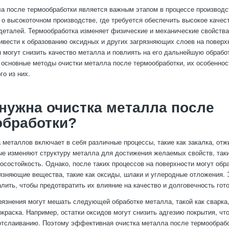
а после термообработки является важным этапом в процессе производс
т о высокоточном производстве, где требуется обеспечить высокое качес
деталей. Термообработка изменяет физические и механические свойства
ивести к образованию оксидных и других загрязняющих слоев на поверх
я могут снизить качество металла и повлиять на его дальнейшую обработ
основные методы очистки металла после термообработки, их особеннос
го из них.
нужна очистка металла после
обработки?
 металлов включает в себя различные процессы, такие как закалка, отж
рые изменяют структуру металла для достижения желаемых свойств, таки
носостойкость. Однако, после таких процессов на поверхности могут обр
язняющие вещества, такие как оксиды, шлаки и углеродные отложения. 
лить, чтобы предотвратить их влияние на качество и долговечность гот
грязнения могут мешать следующей обработке металла, такой как сварка
окраска. Например, остатки оксидов могут снизить адгезию покрытия, что
 отслаиванию. Поэтому эффективная очистка металла после термообраб