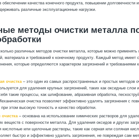
 обеспечении качества конечного продукта, повышении долговечности и
держивать различные эксплуатационные нагрузки.
ные методы очистки металла п
обработки
колько различных методов очистки металла, которые можно применять 
ий, материала и требований к конечному продукту. Каждый метод имеет 
енения, которые определяются характером загрязнений и требованиями к
ая очистка
– это один из самых распространенных и простых методов о
ользуется для удаления крупных загрязнений, таких как оксидные слои 
себя такие процессы, как шлифование, абразивная обработка, пескостру
Механическая очистка позволяет эффективно удалять загрязнения с пов
 при этом высокую точность и качество обработки.
 очистка
– основана на использовании химических растворов для удал
х веществ с поверхности металла. Для удаления оксидов и других загр
 кислотные или щелочные растворы, такие как серная или соляная кис
воляет быстро и эффективно удалить загрязнения, не повреждая сам ме