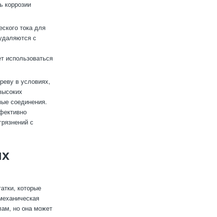
ь коррозии
еского тока для
удаляются с
т использоваться
реву в условиях,
высоких
мые соединения.
ффективно
грязнений с
ых
атки, которые
 механическая
ам, но она может