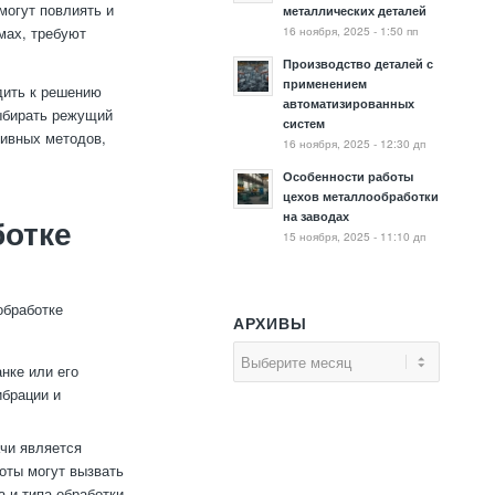
могут повлиять и
металлических деталей
16 ноября, 2025 - 1:50 пп
мах, требуют
Производство деталей с
применением
дить к решению
автоматизированных
выбирать режущий
систем
тивных методов,
16 ноября, 2025 - 12:30 дп
Особенности работы
цехов металлообработки
на заводах
ботке
15 ноября, 2025 - 11:10 дп
обработке
АРХИВЫ
нке или его
ибрации и
чи является
оты могут вызвать
 и типа обработки