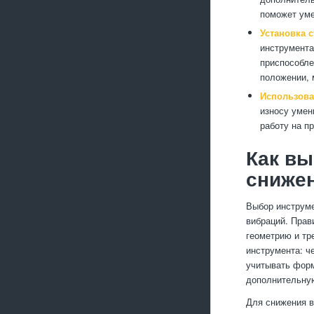
поможет уме
Установка 
инструмента
приспособле
положении, 
Использова
износу умен
работу на п
Как вы
сниже
Выбор инструме
вибраций. Прав
геометрию и тр
инструмента: ч
учитывать форм
дополнительную
Для снижения в