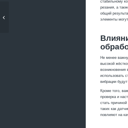
стабильному ко
резания, а так
Какие способы
общий результа
улучшения адгезии
элементы могут
покрытий...
Влияни
обрабо
Не менее важну
высокой жёстко
возникновения 
использовать с
вибрации будут 
Кроме того, ва
проверка и нас
стать причиной
таких как датчи
повлияют на ка