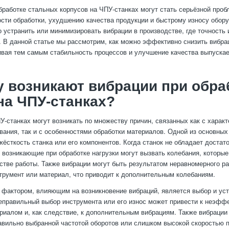
бработке стальных корпусов на ЧПУ-станках могут стать серьёзной проб
сти обработки, ухудшению качества продукции и быстрому износу обор
 устранить или минимизировать вибрации в производстве, где точность 
 В данной статье мы рассмотрим, как можно эффективно снизить вибра
ивая тем самым стабильность процессов и улучшение качества выпуска
 возникают вибрации при обра
на ЧПУ-станках?
У-станках могут возникать по множеству причин, связанных как с харак
вания, так и с особенностями обработки материалов. Одной из основных
жёсткость станка или его компонентов. Когда станок не обладает достат
 возникающие при обработке нагрузки могут вызвать колебания, которы
естве работы. Также вибрации могут быть результатом неравномерного р
струмент или материал, что приводит к дополнительным колебаниям.
фактором, влияющим на возникновение вибраций, является выбор и ус
еправильный выбор инструмента или его износ может привести к неэфф
ериалом и, как следствие, к дополнительным вибрациям. Также вибрации
авильно выбранной частотой оборотов или слишком высокой скоростью п