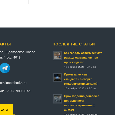
АКТЫ
ПОСЛЕДНИЕ СТАТЬИ
ква, Щелковское шоссе
Как заводы оптимизируют
п. 1 оф. 4018
расход материалов при
производстве
17 ноября, 2025 - 3:10 дп
Промышленные
стандарты в сварке
talloobrabotka.ru
металлических деталей
16 ноября, 2025 - 1:50 пп
н:
+7 925 939 90 51
Производство деталей с
применением
автоматизированных
такты
систем
16 ноября, 2025 - 12:30 дп