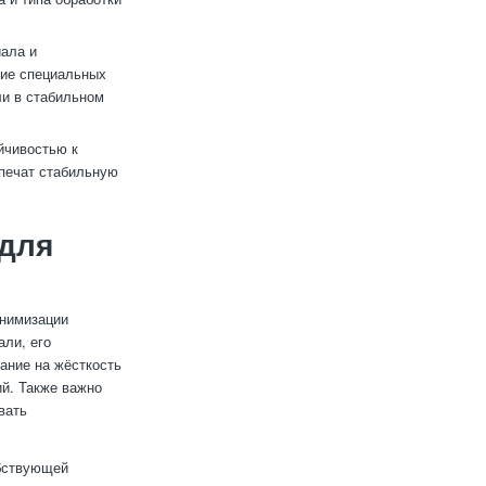
ала и
ние специальных
ли в стабильном
йчивостью к
спечат стабильную
 для
инимизации
али, его
ание на жёсткость
ий. Также важно
вать
обствующей