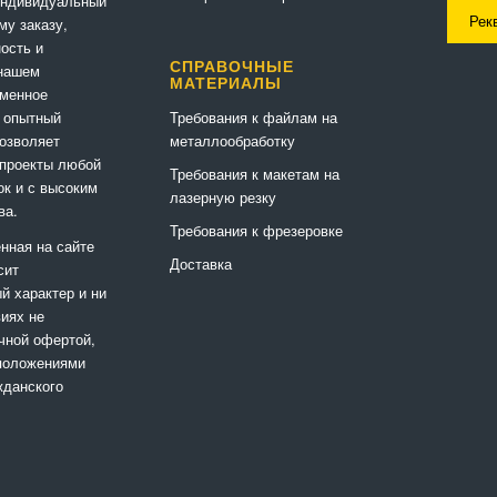
индивидуальный
Рек
му заказу,
ность и
СПРАВОЧНЫЕ
 нашем
МАТЕРИАЛЫ
еменное
Требования к файлам на
 опытный
металлообработку
позволяет
 проекты любой
Требования к макетам на
ок и с высоким
лазерную резку
ва.
Требования к фрезеровке
нная на сайте
Доставка
сит
 характер и ни
виях не
чной офертой,
положениями
жданского