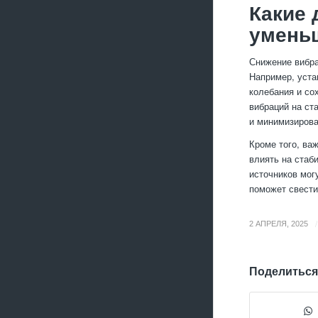
Какие
умень
Снижение вибра
Например, уста
колебания и со
вибраций на ст
и минимизирова
Кроме того, ва
влиять на стаб
источников мог
поможет свести
/
2 АПРЕЛЯ, 2025
Поделиться