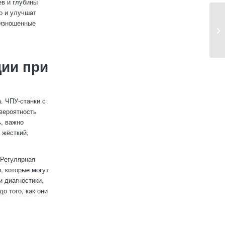
ев и глубины
о и улучшат
 изношенные
ции при
. ЧПУ-станки с
вероятность
ь, важно
 жёсткий,
 Регулярная
, которые могут
и диагностики,
о того, как они