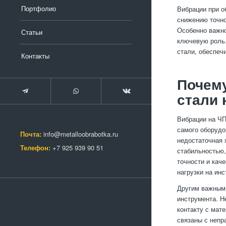
Портфолио
Вибрации при о
снижению точно
Особенно важно
Статьи
ключевую роль.
стали, обеспеч
Контакты
Почему
стали 
Вибрации на ЧП
самого оборудо
Почта:
info@metalloobrabotka.ru
недостаточная 
Телефон:
+7 925 939 90 51
стабильностью,
точности и кач
нагрузки на ин
Другим важным 
инструмента. Н
контакту с мат
связаны с непр