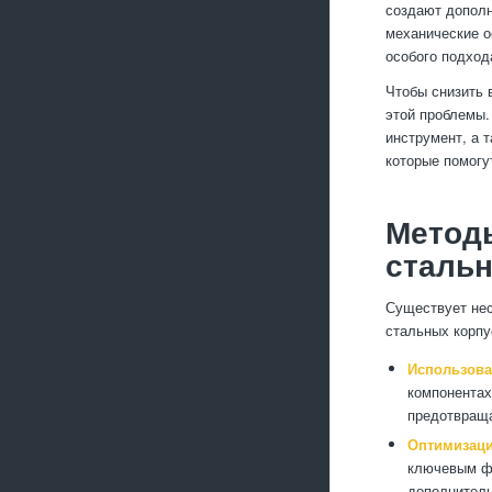
создают дополн
механические о
особого подход
Чтобы снизить 
этой проблемы.
инструмент, а 
которые помогу
Методы
сталь
Существует нес
стальных корпу
Использова
компонентах
предотвраща
Оптимизаци
ключевым фа
дополнитель