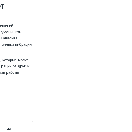
т
решений.
т уменьшить
и анализа
сточники вибраций
, которые могут
брации от других
вий работы