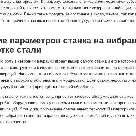
нтакту с материалом. К примеру, фрезы с оптимальной геометрией зубь
же с хорошей прочностью, помогут не только минимизировать вибрации, н
т обработки. Важно также следить за состоянием инструментов, так как
 быть причиной возникновения колебаний и ухудшения качества работы.
е параметров станка на вибра
тке стали
ю роль в снижении вибраций играет выбор самого станка и его настройка
стью конструкции и качественными компонентами значительно снижают 
вибраций. Например, для обработки твёрдых материалов, таких как стал
танки с высокой стабильностью и мощностью. Если станок недостаточно
усугубляться, что приведёт к неточной обработке.
жным аспектом является регулярное техническое обслуживание станков.
тройка оборудования помогут вовремя выявить возможные неисправности
 вибраций. К тому же, применение современных технологий мониторинга 
ки вибрации, позволяет заранее обнаруживать колебания и устранять их д
чество работы.