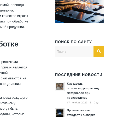
лемой, приводя к
удования.
и качество играют
ции при обработке
емой продукции.
ПОИСК ПО САЙТУ
ботке
теристиками
 причин является
очной
ПОСЛЕДНИЕ НОВОСТИ
е сказываются на
аспределения
Как заводы
оптимизируют расход
материалов при
тановка режущего
производстве
17 ноября, 2025 - 3:10 дп
ективному
 могут быть
Промышленные
одачи, которые
стандарты в сварке