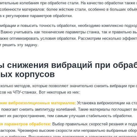
ительные колебания при обработке стали. На качество обработки также 
собенности материалов: более жёсткие стали, особенно в больших объё
а к регулировке параметров обработки.
вибрации и повысить точность обработки, необходимо комплексно подхо
 Важно учитывать как технические параметры станка, так и правильно 
также оптимизировать условия обработки. Рассмотрим несколько эффек
т решить эту задачу.
 снижения вибраций при обра
ных корпусов
колько методов, которые позволяют значительно снизить вибрации при 
сов на ЧПУ-станках. Вот некоторые из них:
ние виброизоляционных материалов:
Установка виброизоляции на ста
 помогает снизить амплитуду колебаний. Такие материалы поглощают в
ют их распространение, тем самым улучшая стабильность обработки.
я параметров обработки:
Выбор правильных скоростей резания и пода
ктором. Чрезмерно высокие скорости или неправильно выбранные обор
ные вибрации. Регулировка этих параметров в зависимости от материала