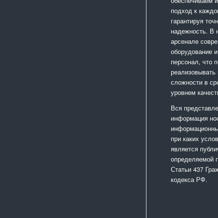
обеспечиваем 
подход к каждо
гарантируя точ
надежность. В
арсенале совр
оборудование и
персонал, что 
реализовывать
сложности в ср
уровнем качест
Вся представле
информация но
информационный
при каких усло
является публи
определяемой 
Статьи 437 Гра
кодекса РФ.