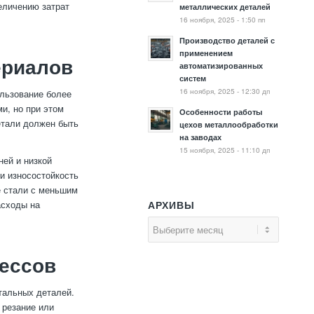
величению затрат
металлических деталей
16 ноября, 2025 - 1:50 пп
Производство деталей с
применением
ериалов
автоматизированных
систем
16 ноября, 2025 - 12:30 дп
льзование более
и, но при этом
Особенности работы
етали должен быть
цехов металлообработки
на заводах
15 ноября, 2025 - 11:10 дп
ей и низкой
и износостойкость
е стали с меньшим
асходы на
АРХИВЫ
ессов
тальных деталей.
 резание или