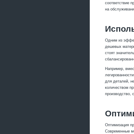
соответствие п
на обслуживани
Испол
Одним из эффек
дешевых матери
стоят значител
сбалансированн
Например, вмес
легированности
для деталей, н
количеством пр
производство, 
Оптим
Оптимизация пр
Современные ме