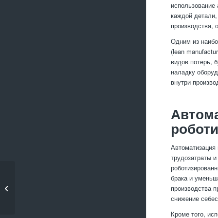
использование 
каждой детали,
производства, 
Одним из наибо
(lean manufact
видов потерь, 
наладку оборуд
внутри произво
Автома
робот
Автоматизация 
трудозатраты и
роботизированн
брака и уменьш
Изготовление
производства п
металлоизделий
снижение себес
Кроме того, ис