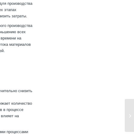
 для производства
ех этапах
изить затраты.
ого производства
меньшению всех
 времени на
отока материалов
ей.
ачительно снизить
ижает количество
в в процессе
 влияет на
ыми процессами