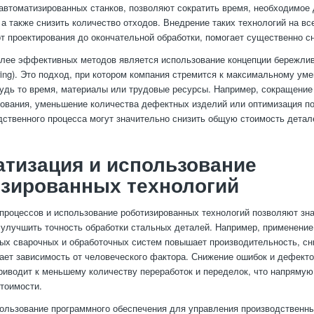
автоматизированных станков, позволяют сократить время, необходимое
 а также снизить количество отходов. Внедрение таких технологий на вс
от проектирования до окончательной обработки, помогает существенно сн
лее эффективных методов является использование концепции бережлив
uring). Это подход, при котором компания стремится к максимальному у
будь то время, материалы или трудовые ресурсы. Например, сокращение
ования, уменьшение количества дефектных изделий или оптимизация п
дственного процесса могут значительно снизить общую стоимость детал
тизация и использование
изированных технологий
процессов и использование роботизированных технологий позволяют зн
 улучшить точность обработки стальных деталей. Например, применение
ых сварочных и обработочных систем повышает производительность, сн
ает зависимость от человеческого фактора. Снижение ошибок и дефекто
риводит к меньшему количеству переработок и переделок, что напрямую
тоимости.
пользование программного обеспечения для управления производственн