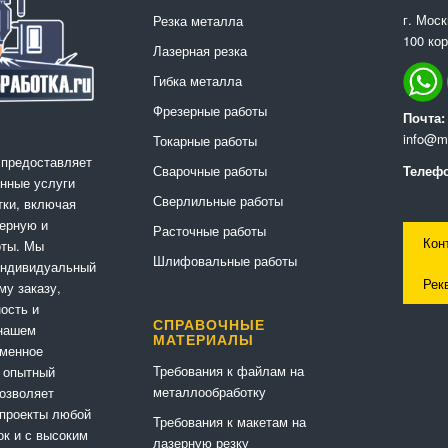
г. Мос
Резка металла
100 кор
Лазерная резка
Гибка металла
Фрезерные работы
Почта:
info@me
Токарные работы
 предоставляет
Сварочные работы
Телефо
нные услуги
Сверлильные работы
ки, включая
ерную и
Расточные работы
Кон
оты. Мы
Шлифовальные работы
индивидуальный
Рек
му заказу,
ность и
СПРАВОЧНЫЕ
 нашем
МАТЕРИАЛЫ
еменное
Требования к файлам на
 опытный
металлообработку
позволяет
 проекты любой
Требования к макетам на
ок и с высоким
лазерную резку