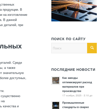
дственных
а продукции. В
и на изготовление
а. В данной
ых деталей, при
ПОИСК ПО САЙТУ
альных
деталей. Среди
ы, а также
ПОСЛЕДНИЕ НОВОСТИ
ет значительную
 более доступных,
Как заводы
оптимизируют расход
материалов при
ти.
производстве
17 ноября, 2025 - 3:10 дп
т существенно
 на
Промышленные
ь качества и
стандарты в сварке