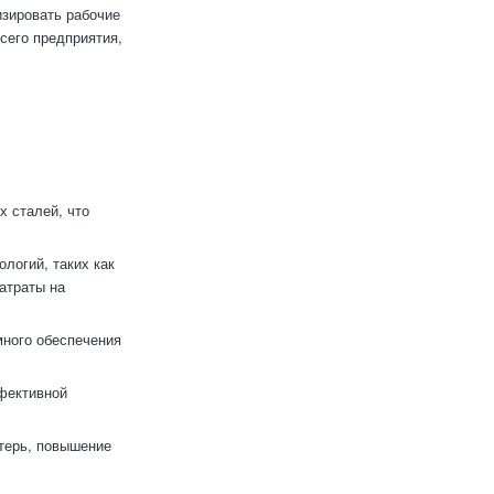
изировать рабочие
сего предприятия,
 сталей, что
логий, таких как
атраты на
много обеспечения
фективной
терь, повышение