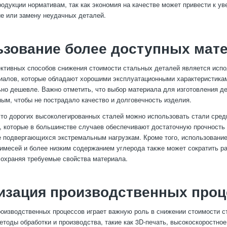
родукции нормативам, так как экономия на качестве может привести к у
е или замену неудачных деталей.
ьзование более доступных мат
тивных способов снижения стоимости стальных деталей является испо
алов, которые обладают хорошими эксплуатационными характеристикам
ьно дешевле. Важно отметить, что выбор материала для изготовления д
ым, чтобы не пострадало качество и долговечность изделия.
то дорогих высоколегированных сталей можно использовать стали средн
, которые в большинстве случаев обеспечивают достаточную прочность 
е подвергающихся экстремальным нагрузкам. Кроме того, использовани
имесей и более низким содержанием углерода также может сократить р
сохраняя требуемые свойства материала.
изация производственных проц
оизводственных процессов играет важную роль в снижении стоимости с
тоды обработки и производства, такие как 3D-печать, высокоскоростное