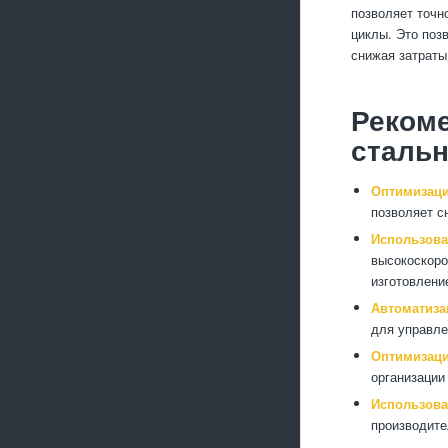
позволяет точн
циклы. Это поз
снижая затраты
Рекоме
сталь
Оптимизаци
позволяет с
Использова
высокоскоро
изготовлени
Автоматиза
для управле
Оптимизаци
организации
Использова
производите