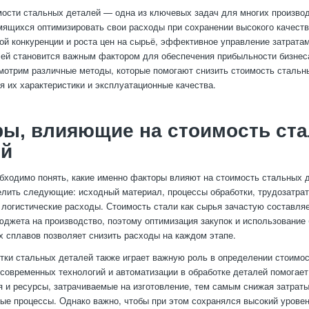
ости стальных деталей — одна из ключевых задач для многих произво
мящихся оптимизировать свои расходы при сохранении высокого качеств
ой конкуренции и роста цен на сырьё, эффективное управление затратам
ей становится важным фактором для обеспечения прибыльности бизнес
мотрим различные методы, которые помогают снизить стоимость стальн
я их характеристики и эксплуатационные качества.
ры, влияющие на стоимость ст
ей
бходимо понять, какие именно факторы влияют на стоимость стальных 
лить следующие: исходный материал, процессы обработки, трудозатрат
 логистические расходы. Стоимость стали как сырья зачастую составля
юджета на производство, поэтому оптимизация закупок и использование
х сплавов позволяет снизить расходы на каждом этапе.
тки стальных деталей также играет важную роль в определении стоимос
современных технологий и автоматизации в обработке деталей помогае
я и ресурсы, затрачиваемые на изготовление, тем самым снижая затраты
ые процессы. Однако важно, чтобы при этом сохранялся высокий уровен