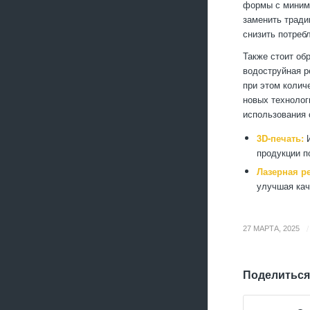
формы с минима
заменить тради
снизить потреб
Также стоит об
водоструйная р
при этом колич
новых технолог
использования 
3D-печать:
И
продукции п
Лазерная ре
улучшая кач
/
27 МАРТА, 2025
Поделиться