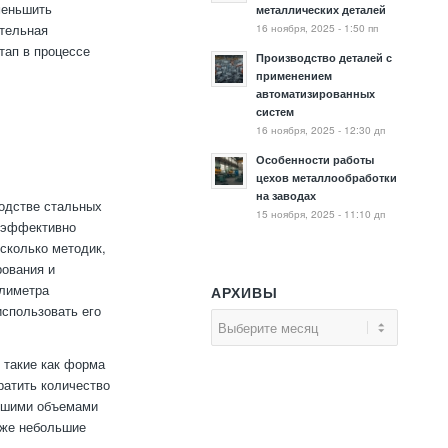
меньшить
металлических деталей
16 ноября, 2025 - 1:50 пп
ательная
тап в процессе
Производство деталей с
применением
автоматизированных
систем
16 ноября, 2025 - 12:30 дп
Особенности работы
цехов металлообработки
на заводах
одстве стальных
15 ноября, 2025 - 11:10 дп
о эффективно
сколько методик,
рования и
ллиметра
АРХИВЫ
использовать его
 такие как форма
ратить количество
льшими объемами
аже небольшие