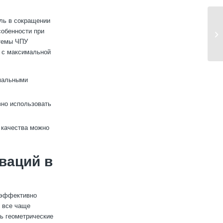
оль в сокращении
собенности при
стемы ЧПУ
и с максимальной
мальными
но использовать
 качества можно
ваций в
 эффективно
, все чаще
ть геометрические