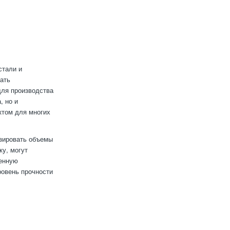
стали и
ать
 для производства
, но и
ктом для многих
изировать объемы
ку, могут
венную
ровень прочности