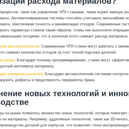
зации расхода материалов?
процессов, таких как управление ЧПУ-станками, также играет важную р
риалы. Автоматизированные системы способны учитывать мельчайшие о
риала, обеспечивая точность и минимизацию отходов. Современные си
роить параметры станков таким образом, чтобы они выполняли операци
нимальными потерями, что в конечном итоге снижает расход материала.
ние высокоточности:
Современные ЧПУ-станки могут работать с мини
что снижает количество отходов за счет точной подгонки деталей.
я резки:
Благодаря точному программированию, станки могут эффектив
ратный миллиметр материала.
ция контроля качества:
Благодаря автоматическим системам контроля
аружить дефекты и предотвратить переработку брака.
ение новых технологий и инно
водстве
ды на рынке появилось множество новых технологий, которые помогают
ы на материалы. Например, аддитивные технологии, такие как 3D-печать
производстве деталей для корпусов, что позволяет точно воспроизводи