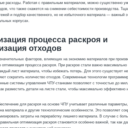
ные расходы. Работая с правильным материалом, можно существенно у
одов, что также скажется на снижении себестоимости производства. Тщ
тежей и подбор качественного, но не избыточного материала — важный э
альных корпусах.
зация процесса раскроя и
изация отходов
значительных факторов, влияющих на экономию материалов при произв
о оптимизация процесса раскроя. При раскрое стали важно максимальн
аждый лист материала, чтобы избежать потерь. Для этого существует не
яют сократить количество отходов. Современные технологии программи
нные системы управления ЧПУ-станками позволяют с точностью до ми
как разместить детали на листе стали, чтобы максимально эффективно 
еспечение для раскроя на основе ЧПУ учитывает различные параметры,
на материала и другие технологические особенности. Это позволяет сок
мизировать затраты на переработку лишнего материала. В случае с бо
правильная оптимизация раскроя становится особенно важной, так как д
одов приводят к значительной экономии.