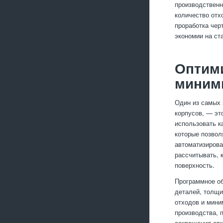
производствен
количество отх
проработка чер
экономии на ст
Оптими
миним
Один из самых 
корпусов, — эт
использовать к
которые позвол
автоматизирова
рассчитывать, 
поверхность.
Программное об
деталей, толщи
отходов и мини
производства, 
сокращения отх