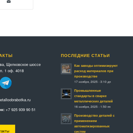
АКТЫ
ПОСЛЕДНИЕ СТАТЬИ
ква, Щелковское шоссе
Как заводы оптимизируют
п. 1 оф. 4018
расход материалов при
производстве
17 ноября, 2025 - 3:10 дп
Промышленные
стандарты в сварке
talloobrabotka.ru
металлических деталей
16 ноября, 2025 - 1:50 пп
н:
+7 925 939 90 51
Производство деталей с
применением
автоматизированных
такты
систем