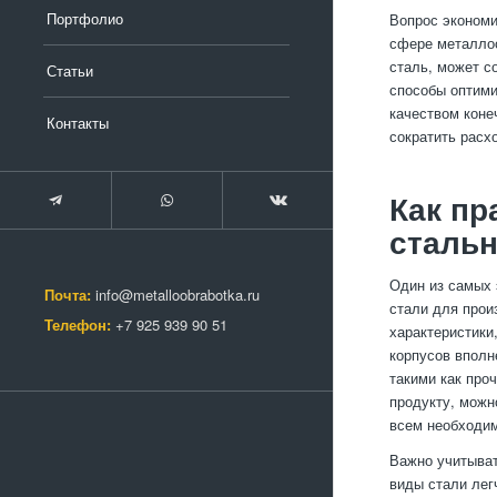
Портфолио
Вопрос экономи
сфере металлоо
сталь, может с
Статьи
способы оптими
качеством коне
Контакты
сократить расх
Как пр
сталь
Один из самых 
Почта:
info@metalloobrabotka.ru
стали для прои
Телефон:
+7 925 939 90 51
характеристики
корпусов вполн
такими как про
продукту, можн
всем необходи
Важно учитыват
виды стали лег