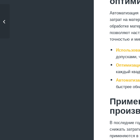
оптими
Как улучшить
Автоматизация 
качество
затрат на мате
алюминиевых
обработке мате
отлив�...
позволяют наст
точностью и ми
Использова
допусками, 
Оптимизаци
каждый квад
Автоматиза
быстрее обн
Примен
произ
В последние го
снижать затрат
применяются в 