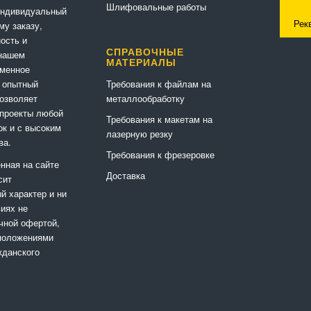
Шлифовальные работы
индивидуальный
Рек
му заказу,
ность и
СПРАВОЧНЫЕ
 нашем
МАТЕРИАЛЫ
еменное
Требования к файлам на
 опытный
металлообработку
позволяет
 проекты любой
Требования к макетам на
ок и с высоким
лазерную резку
ва.
Требования к фрезеровке
нная на сайте
Доставка
сит
 характер и ни
виях не
чной офертой,
положениями
жданского