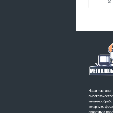
Наша компания
высококачестве
металлообработ
токарную, фрез
сварочную раб