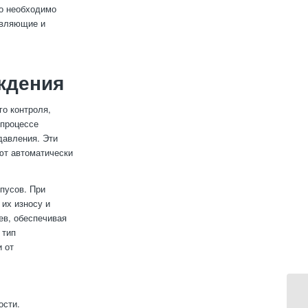
го необходимо
авляющие и
ждения
о контроля,
 процессе
давления. Эти
ют автоматически
пусов. При
 их износу и
ев, обеспечивая
 тип
 от
ости.