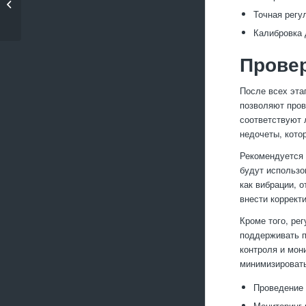
дефекты при литье
Точная регу
алюминия
Калибровка 
Провер
После всех эта
позволяют пров
соответствуют 
недочеты, кото
Рекомендуется 
будут использо
как вибрации, 
внести коррект
Кроме того, ре
поддерживать п
контроля и мон
минимизировать
Проведение 
Мониторинг 