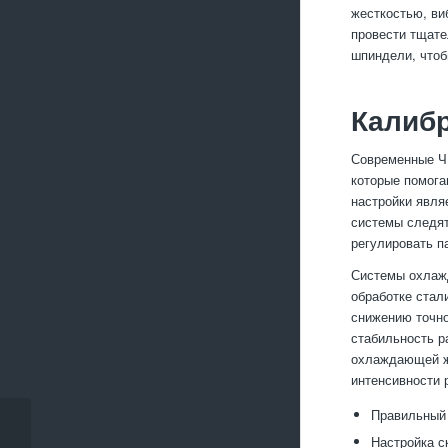
жесткостью, ви
провести тщате
шпиндели, чтоб
Калибр
Современные ЧП
которые помога
настройки явля
системы следят
регулировать п
Системы охлажд
обработке стал
снижению точно
стабильность р
охлаждающей жи
интенсивности 
Правильный 
Как уменьшить
Настройка с