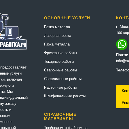
ОСНОВНЫЕ УСЛУГИ
КОНТ
г. Мос
Резка металла
100 кор
Лазерная резка
Гибка металла
Фрезерные работы
Почта:
info@me
Токарные работы
 предоставляет
Сварочные работы
Телефо
нные услуги
Сверлильные работы
ки, включая
ерную и
Расточные работы
Кон
оты. Мы
Шлифовальные работы
индивидуальный
Рек
му заказу,
ность и
СПРАВОЧНЫЕ
 нашем
МАТЕРИАЛЫ
еменное
Требования к файлам на
 опытный