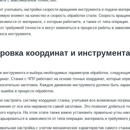
оит учитывать настройки скорости вращения инструмента и подачи матер
ямую влияют на качество и скорость обработки стали. Скорость враще
висимости от материала, с которым работаете, а также от типа операции
 от требуемой точности и могут изменяться в процессе работы в зависим
носа инструмента.
ровка координат и инструмент
и инструмента и выбора необходимых параметров обработки, следующи
динат. Станки с ЧПУ работают на основе точных координат, которые оп
носительно заготовки. Каждое движение инструмента должно быть заран
 ошибок в процессе обработки.
о настроить систему координат станка, учитывая все возможные погрешн
онения от оси или неровности самой заготовки. Это позволит добиться т
ого корпуса. На этом этапе также важно установить правильно углы нак
варьироваться в зависимости от типа операции, материала и требуемого 
авильная настройка с учетом механических характеристик самого станк