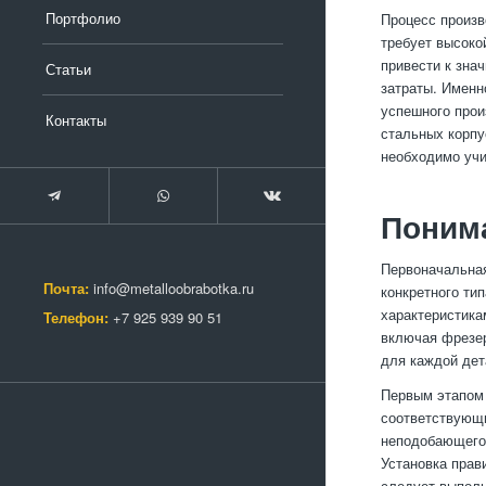
Портфолио
Процесс произв
требует высоко
привести к зна
Статьи
затраты. Именн
успешного прои
Контакты
стальных корпу
необходимо уч
Понима
Первоначальная
Почта:
info@metalloobrabotka.ru
конкретного ти
характеристика
Телефон:
+7 925 939 90 51
включая фрезер
для каждой дет
Первым этапом 
соответствующи
неподобающего 
Установка прав
следует выполн