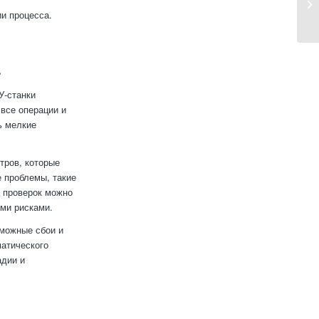
и процесса.
а
У-станки
все операции и
ь мелкие
тров, которые
 проблемы, такие
х проверок можно
ми рисками.
зможные сбои и
атического
адии и