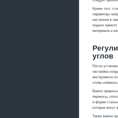
Кроме того, ст
параметры напр
настроена в за
подачи зависят
материала и из
Регули
углов
После установк
настройка коор
инструмента от
чтобы избежать
Важно правильн
перекосы, откл
и форме стальн
которые могут 
Также важна пр