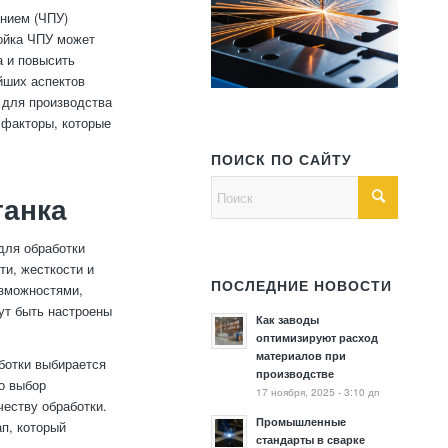
нием (ЧПУ)
ройка ЧПУ может
а и повысить
йших аспектов
 для производства
 факторы, которые
ПОИСК ПО САЙТУ
танка
для обработки
ти, жесткости и
ПОСЛЕДНИЕ НОВОСТИ
озможностями,
ут быть настроены
Как заводы
оптимизируют расход
материалов при
ботки выбирается
производстве
о выбор
17 ноября, 2025 - 3:10 дп
честву обработки.
Промышленные
ап, который
стандарты в сварке