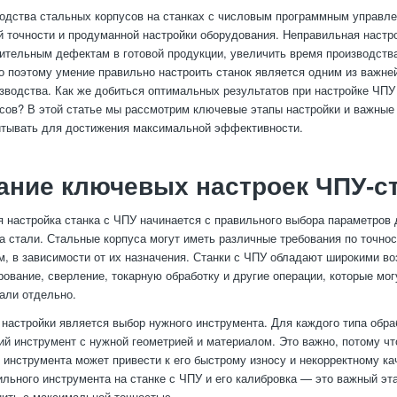
одства стальных корпусов на станках с числовым программным управле
й точности и продуманной настройки оборудования. Неправильная наст
чительным дефектам в готовой продукции, увеличить время производств
о поэтому умение правильно настроить станок является одним из важне
зводства. Как же добиться оптимальных результатов при настройке ЧПУ
сов? В этой статье мы рассмотрим ключевые этапы настройки и важные
итывать для достижения максимальной эффективности.
ние ключевых настроек ЧПУ-с
 настройка станка с ЧПУ начинается с правильного выбора параметров 
па стали. Стальные корпуса могут иметь различные требования по точнос
м, в зависимости от их назначения. Станки с ЧПУ обладают широкими в
ование, сверление, токарную обработку и другие операции, которые мог
али отдельно.
настройки является выбор нужного инструмента. Для каждого типа обра
й инструмент с нужной геометрией и материалом. Это важно, потому чт
инструмента может привести к его быстрому износу и некорректному ка
ильного инструмента на станке с ЧПУ и его калибровка — это важный эт
ить с максимальной точностью.