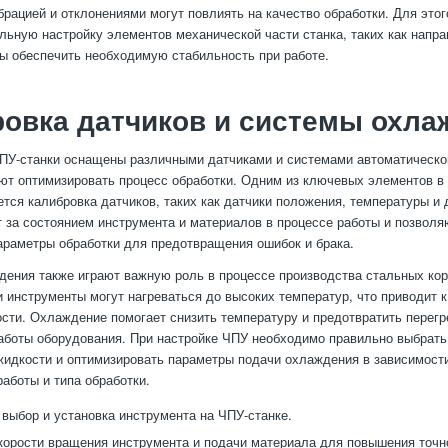
брацией и отклонениями могут повлиять на качество обработки. Для это
льную настройку элементов механической части станка, таких как напр
ы обеспечить необходимую стабильность при работе.
овка датчиков и системы охла
У-станки оснащены различными датчиками и системами автоматическог
ют оптимизировать процесс обработки. Одним из ключевых элементов в
ется калибровка датчиков, таких как датчики положения, температуры и 
 за состоянием инструмента и материалов в процессе работы и позволя
араметры обработки для предотвращения ошибок и брака.
ения также играют важную роль в процессе производства стальных кор
и инструменты могут нагреваться до высоких температур, что приводит к
сти. Охлаждение помогает снизить температуру и предотвратить перегр
аботы оборудования. При настройке ЧПУ необходимо правильно выбрать
дкости и оптимизировать параметры подачи охлаждения в зависимости
работы и типа обработки.
выбор и установка инструмента на ЧПУ-станке.
корости вращения инструмента и подачи материала для повышения точн