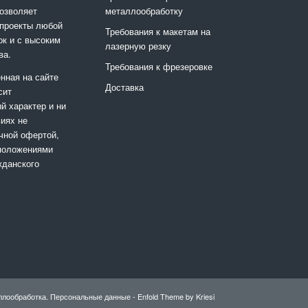
металлообработку
позволяет
 проекты любой
Требования к макетам на
ок и с высоким
лазерную резку
ва.
Требования к фрезеровке
нная на сайте
Доставка
сит
 характер и ни
виях не
чной офертой,
положениями
жданского
ллообработка.
Персональные данные
-
Enfold Theme by Kriesi