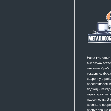
Наша компания
высококачестве
металлообработ
токарную, фрез
сварочную раб
обеспечиваем 
подход к каждо
гарантируя точ
надежность. В
арсенале совр
оборудование и