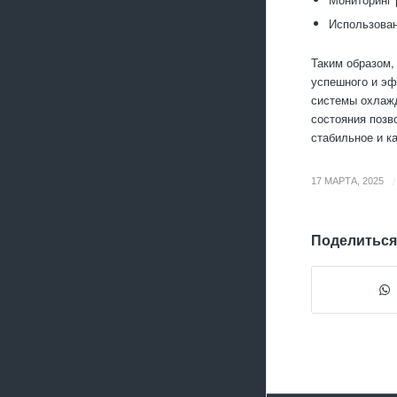
Использован
Таким образом,
успешного и эф
системы охлажд
состояния позв
стабильное и к
/
17 МАРТА, 2025
Поделиться