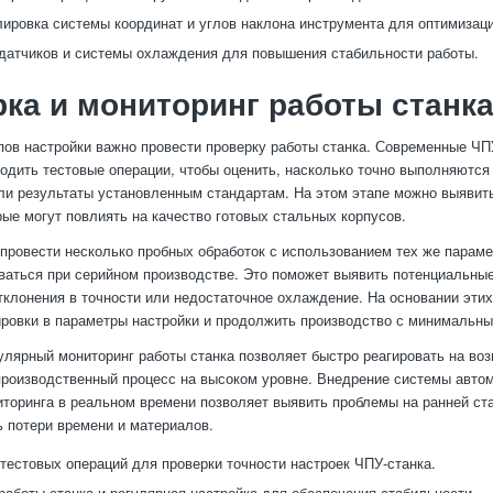
лировка системы координат и углов наклона инструмента для оптимизаци
датчиков и системы охлаждения для повышения стабильности работы.
ка и мониторинг работы станк
пов настройки важно провести проверку работы станка. Современные ЧП
одить тестовые операции, чтобы оценить, насколько точно выполняются 
ли результаты установленным стандартам. На этом этапе можно выявит
рые могут повлиять на качество готовых стальных корпусов.
провести несколько пробных обработок с использованием тех же параме
ваться при серийном производстве. Это поможет выявить потенциальные
отклонения в точности или недостаточное охлаждение. На основании эти
ировки в параметры настройки и продолжить производство с минимальны
гулярный мониторинг работы станка позволяет быстро реагировать на во
роизводственный процесс на высоком уровне. Внедрение системы автом
иторинга в реальном времени позволяет выявить проблемы на ранней ст
 потери времени и материалов.
тестовых операций для проверки точности настроек ЧПУ-станка.
работы станка и регулярная настройка для обеспечения стабильности.