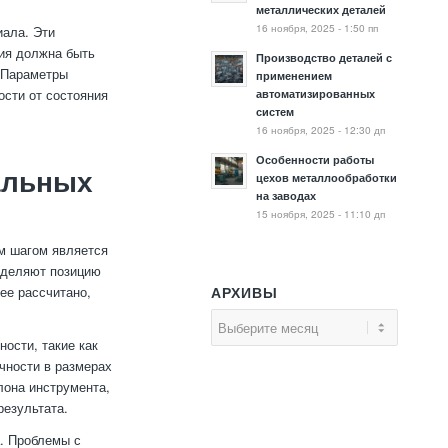
металлических деталей
16 ноября, 2025 - 1:50 пп
иала. Эти
ния должна быть
Производство деталей с
. Параметры
применением
ости от состояния
автоматизированных
систем
16 ноября, 2025 - 12:30 дп
Особенности работы
альных
цехов металлообработки
на заводах
15 ноября, 2025 - 11:10 дп
м шагом является
ределяют позицию
ее рассчитано,
АРХИВЫ
ости, такие как
очности в размерах
лона инструмента,
результата.
а. Проблемы с