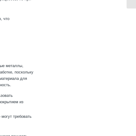
, что
рые металлы,
аботке, поскольку
 материала для
ность.
ьзовать
покрытием из
 могут требовать
ышают точность