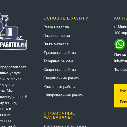
ОСНОВНЫЕ УСЛУГИ
КОНТ
г. Мос
Резка металла
100 кор
Лазерная резка
Гибка металла
Фрезерные работы
Почта:
info@me
Токарные работы
 предоставляет
Сварочные работы
Телефо
нные услуги
Сверлильные работы
ки, включая
ерную и
Расточные работы
Кон
оты. Мы
Шлифовальные работы
индивидуальный
Рек
му заказу,
ность и
СПРАВОЧНЫЕ
 нашем
МАТЕРИАЛЫ
еменное
Требования к файлам на
 опытный