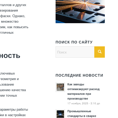
таллов и других
резерования
 фаски. Однако,
ь множество
рим, как повысить
отличных
ПОИСК ПО САЙТУ
ность
 ключевых
ПОСЛЕДНИЕ НОВОСТИ
геометрия и
льзование
Как заводы
оптимизируют расход
дшению качества
материалов при
нии точных
производстве
17 ноября, 2025 - 3:10 дп
параметры работы
Промышленные
ки в настройках
стандарты в сварке