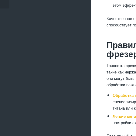
этом эффект
Качественное о
способствует п
Прави
фрезе
Точность фрезе
такие как нерж
они могут быть
обработки важно
Обработка 
специализир
титана или 
Легкие мет
настройки с
Правильный выб