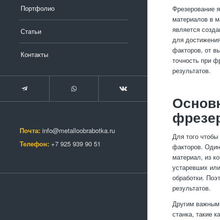
Портфолио
Фрезерование я
материалов в м
является созда
Статьи
для достижения
факторов, от в
Контакты
точность при ф
результатов.
Основ
фрезе
Почта:
info@metalloobrabotka.ru
Для того чтобы
Телефон:
+7 925 939 90 51
факторов. Один
материал, из к
устаревших или
обработки. Поэ
результатов.
Другим важным 
станка, такие 