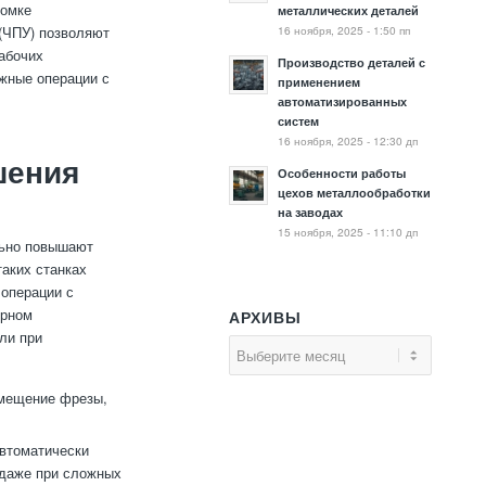
ломке
металлических деталей
16 ноября, 2025 - 1:50 пп
(ЧПУ) позволяют
абочих
Производство деталей с
ожные операции с
применением
автоматизированных
систем
16 ноября, 2025 - 12:30 дп
шения
Особенности работы
цехов металлообработки
на заводах
15 ноября, 2025 - 11:10 дп
льно повышают
таких станках
 операции с
ерном
АРХИВЫ
ли при
емещение фрезы,
втоматически
 даже при сложных