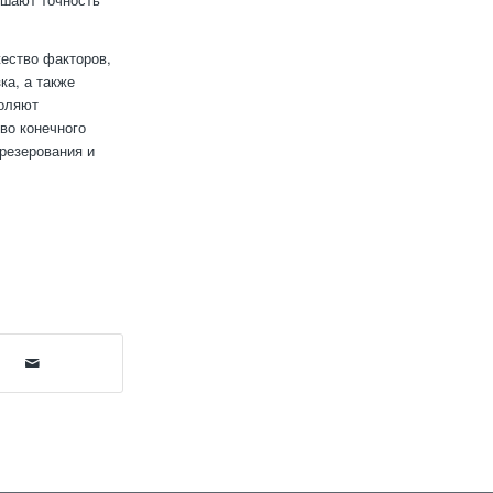
ество факторов,
ка, а также
воляют
во конечного
резерования и