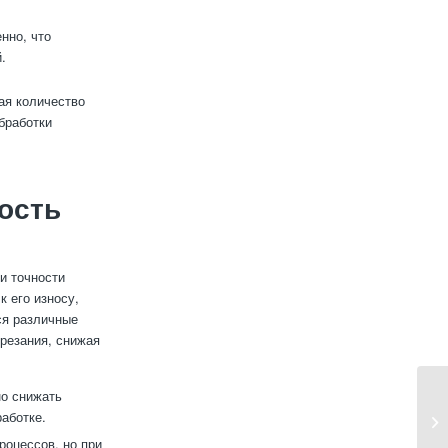
нно, что
.
ая количество
бработки
ость
и точности
к его износу,
ся различные
резания, снижая
о снижать
работке.
оцессов, но при