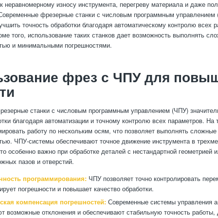
 к неравномерному износу инструмента, перегреву материала и даже по
 Современные фрезерные станки с числовым программным управлением 
учшить точность обработки благодаря автоматическому контролю всех р
оме того, использование таких станков дает возможность выполнять сл
стью и минимальными погрешностями.
ьзование фрез с ЧПУ для повы
ти
резерные станки с числовым программным управлением (ЧПУ) значите
отки благодаря автоматизации и точному контролю всех параметров. На 
ировать работу по нескольким осям, что позволяет выполнять сложные
тью. ЧПУ-системы обеспечивают точное движение инструмента в трехм
что особенно важно при обработке деталей с нестандартной геометрией и
жных пазов и отверстий.
чность программирования:
ЧПУ позволяет точно контролировать пер
ирует погрешности и повышает качество обработки.
ская компенсация погрешностей:
Современные системы управления а
т возможные отклонения и обеспечивают стабильную точность работы,