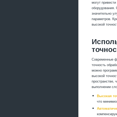
могут привести
оборудования.
значительно ул
параметров. Кр
высокой точно
Испол
точнос
Современные ф
точность обраб
можно программ
высокой точнос
пространстве, 
выполнении сло
Высокая то
что минимиз
Автоматиче
компенсирую