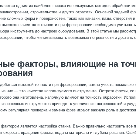
вляется одним из наиболее широко используемых методов обработки ме
ашиностроении, строительстве и других отраслях. Основной задачей ф
ние сложных форм и поверхностей, таких как канавки, пазы, отверстия и
 высокого качества и точности при фрезеровании необходимо учитыват
ыбора инструмента до настроек оборудования. В этой статье мы рассмот
резеровании, чтобы минимизировать возможные погрешности и достичь 
ные факторы, влияющие на точ
рования
 добиться высокой точности при фрезеровании, важно учесть несколько
 из них — это качество используемого инструмента. Острота фрезы, ее 
оторого она изготовлена, напрямую влияют на точность обработки. Испо
 изношенных инструментов приведет к увеличению погрешностей и уху
тому регулярная проверка и замена фрез играют важную роль в достиже
фактором является настройка станка. Важно правильно настроить все 
как скорость вращения фрезы, подача материала и глубина резания. Ошиб