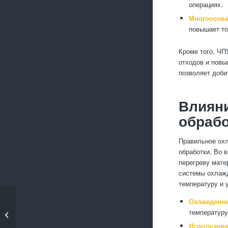
операциях.
Многоосева
повышает то
Кроме того, ЧП
отходов и повы
позволяет доби
Влияни
обрабо
Правильное охл
обработки. Во 
перегреву мате
системы охлажд
температуру и 
Охлаждение
Применение
температуру
полимерных покрытий
в металл�...
Использова