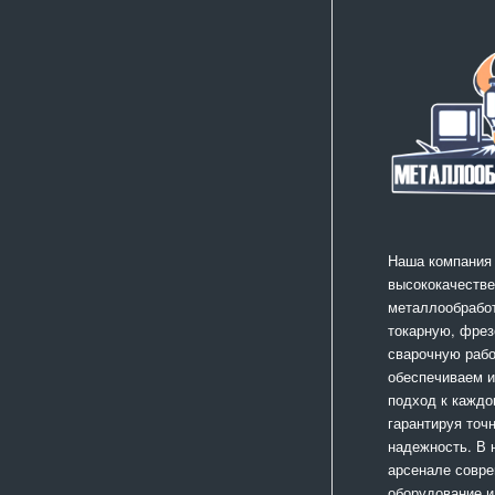
Наша компания
высококачестве
металлообработ
токарную, фрез
сварочную раб
обеспечиваем 
подход к каждо
гарантируя точ
надежность. В
арсенале совр
оборудование и