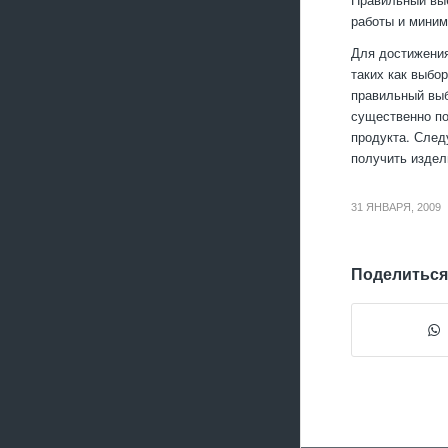
работы и миним
Для достижения
таких как выбо
правильный выб
существенно по
продукта. След
получить издел
31 ЯНВАРЯ, 2009
Поделиться