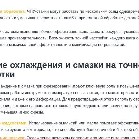
я обработка:
ЧПУ-станки могут работать по нескольким осям одновреме
чность и уменьшает вероятность ошибок при сложной обработке деталей
У-системы позволяют более эффективно использовать ресурсы, уменьш
шая производительность. Возможность точной настройки каждого шага о
ться максимальной эффективности и минимизации погрешностей.
е охлаждения и смазки на точн
тки
аждение и смазка при фрезеровании играют ключевую роль в повышени
время работы инструмента температура повышается, что может привести 
риала и даже к его деформации. Для предотвращения этого используют
ения, которые направляют охлаждающую жидкость или воздух на зону 
уменьшая износ фрезы.
 жидкостями:
Использование эмульсий или масла помогает эффективн
 инструмента и материала, что способствует более точной и быстрой об
ние воздуха:
Охлаждение воздухом подходит для менее интенсивных пр