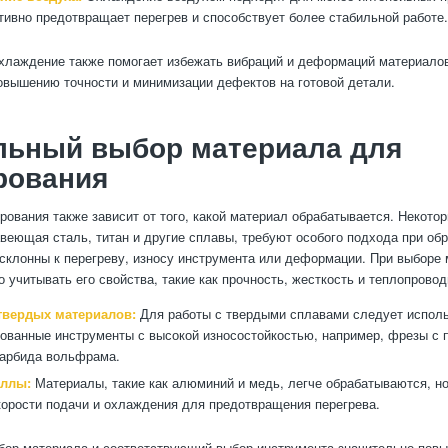
ивно предотвращает перегрев и способствует более стабильной работе.
хлаждение также помогает избежать вибраций и деформаций материалов
овышению точности и минимизации дефектов на готовой детали.
льный выбор материала для
рования
рования также зависит от того, какой материал обрабатывается. Некото
авеющая сталь, титан и другие сплавы, требуют особого подхода при обр
 склонны к перегреву, износу инструмента или деформации. При выборе
 учитывать его свойства, такие как прочность, жесткость и теплопровод
твердых материалов:
Для работы с твердыми сплавами следует испол
ованные инструменты с высокой износостойкостью, например, фрезы с 
карбида вольфрама.
аллы:
Материалы, такие как алюминий и медь, легче обрабатываются, но
корости подачи и охлаждения для предотвращения перегрева.
ор материала и соответствующий выбор инструмента значительно пов