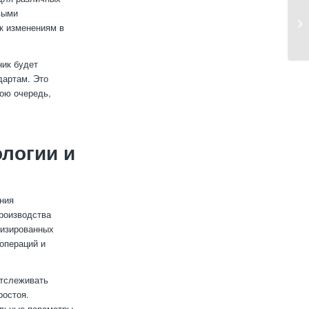
выми
к изменениям в
ник будет
дартам. Это
вою очередь,
логии и
ния
роизводства
тизированных
операций и
отслеживать
ростоя.
альные параметры