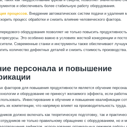
рументов и обеспечивать более стабильную работу оборудования.
ция процессов.
Внедрение автоматических систем подачи и удаления 
скорить процесс обработки и снизить влияние человеческого фактора.
передового оборудования позволяет не только повысить продуктивность,
ргоресурсы. Это особенно важно в условиях жесткой конкуренции и пост
осители. Современные станки и инструменты также обеспечивают лучшую
атить количество дефектных деталей и снизить стоимость производства.
ние персонала и повышение
фикации
х факторов для повышения продуктивности является обучение персона
хнологии и оборудование не принесут желаемого эффекта, если работни
спользовать. Инвестирование в обучение и повышение квалификации со
ить их компетенции, что напрямую влияет на производительность труда.
дников должно включать как теоретическую подготовку, так и практичес
сотрудников не только правильному обращению с оборудованием, но и 
редотвращения дефектов, использованию оптимальных режимов работы 