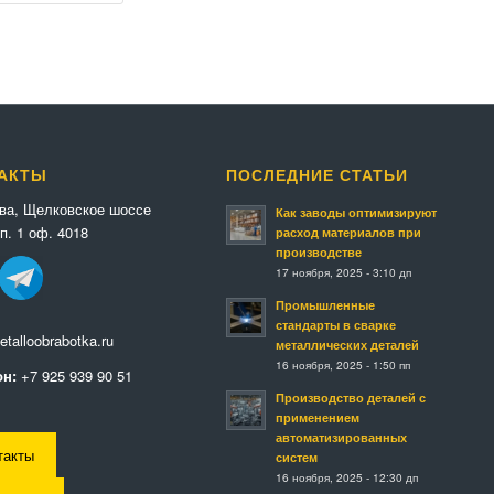
АКТЫ
ПОСЛЕДНИЕ СТАТЬИ
ква, Щелковское шоссе
Как заводы оптимизируют
п. 1 оф. 4018
расход материалов при
производстве
17 ноября, 2025 - 3:10 дп
Промышленные
стандарты в сварке
talloobrabotka.ru
металлических деталей
16 ноября, 2025 - 1:50 пп
н:
+7 925 939 90 51
Производство деталей с
применением
автоматизированных
такты
систем
16 ноября, 2025 - 12:30 дп