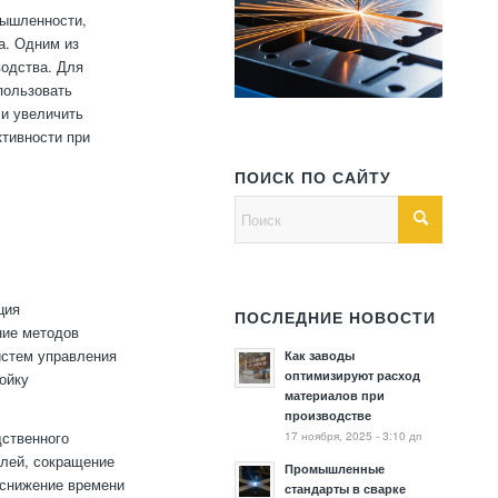
мышленности,
а. Одним из
водства. Для
пользовать
 и увеличить
ктивности при
ПОИСК ПО САЙТУ
ция
ПОСЛЕДНИЕ НОВОСТИ
ние методов
истем управления
Как заводы
оптимизируют расход
ойку
материалов при
производстве
17 ноября, 2025 - 3:10 дп
дственного
алей, сокращение
Промышленные
 снижение времени
стандарты в сварке