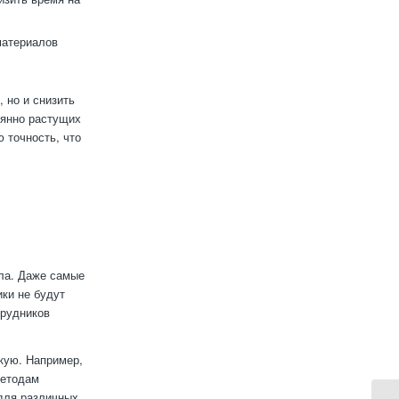
материалов
 но и снизить
оянно растущих
 точность, что
ла. Даже самые
ки не будут
трудников
кую. Например,
методам
для различных