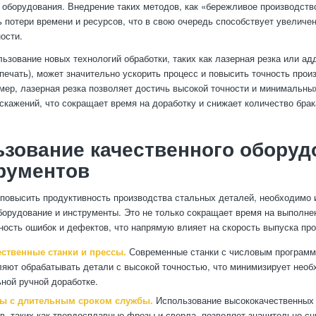
 оборудования. Внедрение таких методов, как «бережливое производств
 потери времени и ресурсов, что в свою очередь способствует увелич
ости.
льзование новых технологий обработки, таких как лазерная резка или а
-печать), может значительно ускорить процесс и повысить точность про
мер, лазерная резка позволяет достичь высокой точности и минимальны
скажений, что сокращает время на доработку и снижает количество брак
зование качественного оборуд
рументов
 повысить продуктивность производства стальных деталей, необходимо 
борудование и инструменты. Это не только сокращает время на выполнен
ность ошибок и дефектов, что напрямую влияет на скорость выпуска про
ственные станки и прессы.
Современные станки с числовым програм
ляют обрабатывать детали с высокой точностью, что минимизирует необ
ной ручной доработке.
ы с длительным сроком службы.
Использование высококачественных
в, таких как твердосплавные фрезы и сверла, позволяет значительно сн