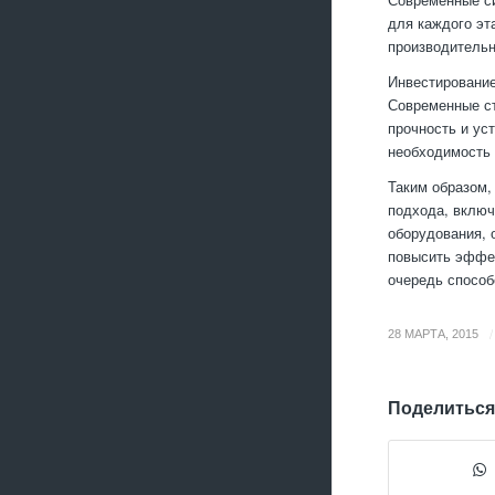
для каждого эт
производительн
Инвестирование
Современные ст
прочность и ус
необходимость 
Таким образом,
подхода, включ
оборудования, 
повысить эффек
очередь способ
/
28 МАРТА, 2015
Поделиться