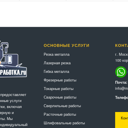
ОСНОВНЫЕ УСЛУГИ
КОНТ
г. Мос
Резка металла
100 кор
Лазерная резка
Гибка металла
Фрезерные работы
Почта:
info@me
Токарные работы
 предоставляет
Сварочные работы
Телефо
нные услуги
Сверлильные работы
ки, включая
ерную и
Расточные работы
Кон
оты. Мы
Шлифовальные работы
индивидуальный