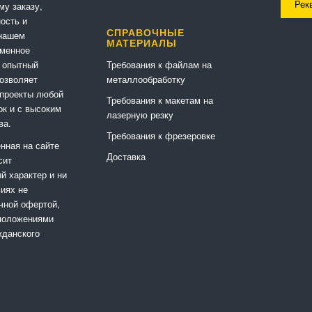
Рек
му заказу,
ность и
СПРАВОЧНЫЕ
 нашем
МАТЕРИАЛЫ
еменное
Требования к файлам на
 опытный
металлообработку
позволяет
 проекты любой
Требования к макетам на
ок и с высоким
лазерную резку
ва.
Требования к фрезеровке
нная на сайте
Доставка
сит
 характер и ни
виях не
чной офертой,
положениями
жданского