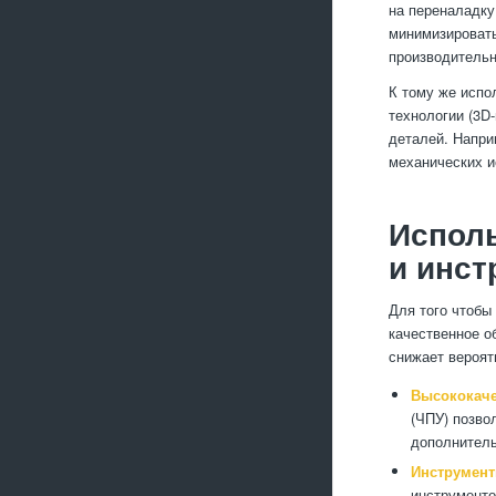
на переналадку
минимизировать
производительн
К тому же испо
технологии (3D
деталей. Напри
механических и
Исполь
и инст
Для того чтобы
качественное о
снижает вероят
Высококаче
(ЧПУ) позво
дополнитель
Инструмент
инструменто