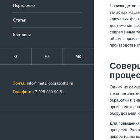
Портфолио
Производство с
таких как маши
ключевых факто
Статьи
достижения выс
современные те
Контакты
объемы произво
производстве с
Совер
процес
Почта:
info@metalloobrabotka.ru
Одним из самы
Телефон:
+7 925 939 90 51
технологически
обработки и вн
производственн
оборудования и
Для повышения 
процесса. Это 
циклов на выпо