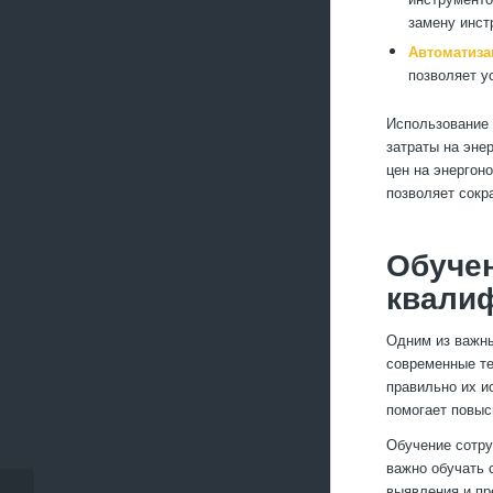
замену инст
Автоматиза
позволяет у
Использование 
затраты на эне
цен на энергон
позволяет сокр
Обуче
квали
Одним из важны
современные те
правильно их и
помогает повыс
Обучение сотру
важно обучать 
выявления и п