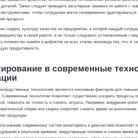
 деталей. Также следует проводить регулярные тренинги по работе с но
 инструментами, чтобы сотрудники могли своевременно адаптироваться 
ом процессе.
жно создать культуру качества на предприятии, в которой каждый сотруд
овершенству в своей работе, а не только следовать установленным стан
ть количество ошибок и дефектов на всех этапах производства, что, в с
щую продуктивность.
ирование в современные техно
ации
роизводственных технологиях являются ключевым фактором для повыше
. Современные технологии позволяют существенно ускорить процессы п
ей, повысить их точность и снизить затраты. Например, внедрение робо
оматической сборки или сварки позволяет снизить время на выполнение 
тво продукции.
пользование современных систем мониторинга и диагностики позволяет 
удования в реальном времени, предотвращая поломки и снижая время п
стемы также могут автоматически настраивать оборудование на оптим