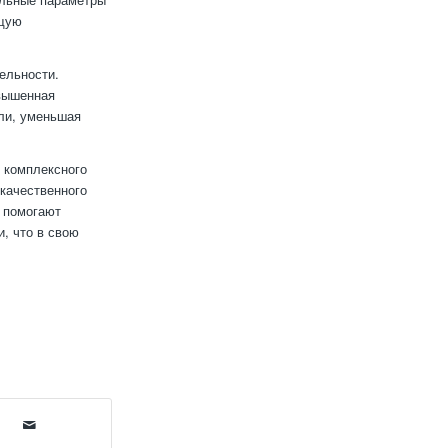
бщую
ельности.
вышенная
али, уменьшая
 комплексного
качественного
ы помогают
, что в свою