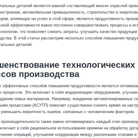
тальных деталей является важной составляющей многих отраслей про
ностроение, автомобильная промышленность, строительство и энергетик
ров, влияющих на успех в этой сфере, является продуктивность произ
окой эффективности важно постоянно совершенствовать процессы и ис
хнологии, что позволяет снизить затраты, улучшить качество продукции
дства. В этой статье рассмотрим несколько способов повышения проду
тальных деталей.
шенствование технологических
сов производства
х эффективных способов повышения продуктивности является оптимиза
х процессов. Это включает в себя модернизацию оборудования, улучше
едрение новых материалов. Например, внедрение автоматизированных с
ыми процессами (АСУТП) помогает существенно снизить время на настр
 уменьшить вероятность ошибок, связанных с человеческим фактором.
производительности также важно оптимизировать каждый этап произво
включает в себя рациональное использование времени на обработку дет
лнение операций, улучшение координации между различными этапами и