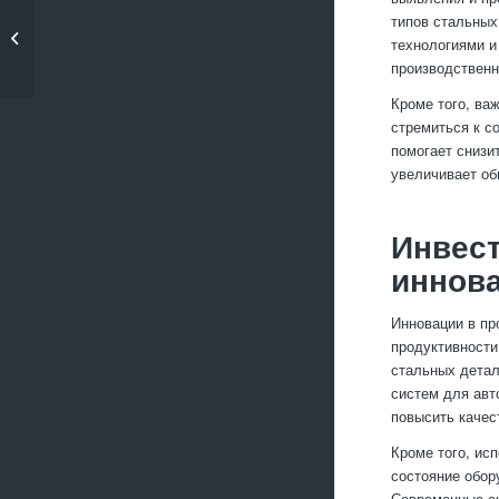
Как улучшить
типов стальных
качество поверхности
технологиями и
при фр...
производственн
Кроме того, ва
стремиться к с
помогает снизи
увеличивает об
Инвест
иннов
Инновации в п
продуктивности
стальных детал
систем для авт
повысить качес
Кроме того, ис
состояние обор
Современные си