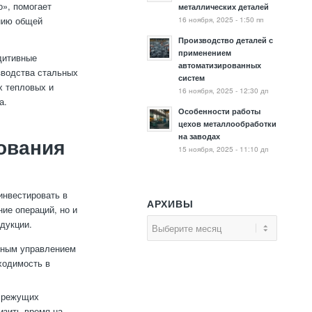
о», помогает
металлических деталей
16 ноября, 2025 - 1:50 пп
ению общей
Производство деталей с
применением
ддитивные
автоматизированных
изводства стальных
систем
х тепловых и
16 ноября, 2025 - 12:30 дп
а.
Особенности работы
цехов металлообработки
на заводах
ования
15 ноября, 2025 - 11:10 дп
инвестировать в
АРХИВЫ
ие операций, но и
дукции.
мным управлением
ходимость в
 режущих
изить время на