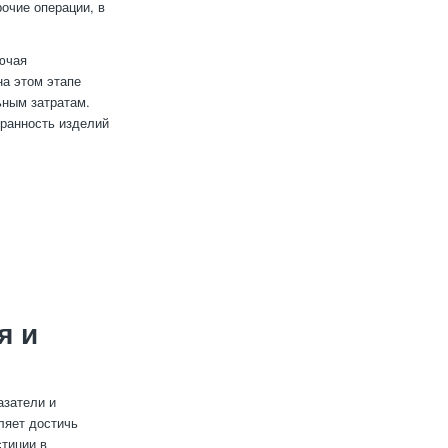
очие операции, в
лючая
на этом этапе
ьным затратам.
хранность изделий
я и
азатели и
ляет достичь
тиции в