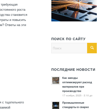
, требующая
остоянного роста
водства становится
атраты и повысить
ям? Ответы на эти
ПОИСК ПО САЙТУ
ПОСЛЕДНИЕ НОВОСТИ
Как заводы
оптимизируют расход
материалов при
производстве
17 ноября, 2025 - 3:10 дп
я с тщательного
Промышленные
иваемой
стандарты в сварке