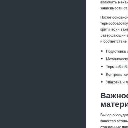
включать механ
зависимости от
После основной
термообработку
критически важ
Завершающий эт
и соответствие
Подготовка 
Механическа
Термообрабо
Контроль ка
Упаковка и 
Важнос
матер
Выбор оборудов
качество готов
стабильных пар