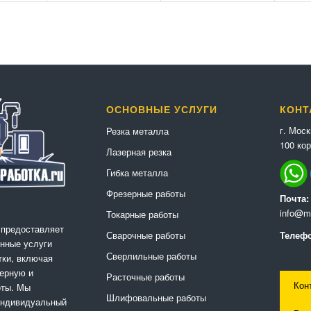
ОСНОВНЫЕ УСЛУГИ
КОНТ
г. Мос
Резка металла
100 кор
Лазерная резка
Гибка металла
Фрезерные работы
Почта:
info@me
Токарные работы
 предоставляет
Сварочные работы
Телефо
нные услуги
Сверлильные работы
ки, включая
ерную и
Расточные работы
Кон
оты. Мы
Шлифовальные работы
индивидуальный