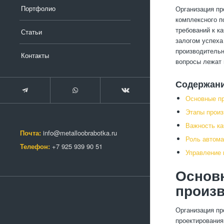
Портфолио
Организация п
комплексного п
требований к к
Статьи
залогом успеха
производительн
Контакты
вопросы лежат 
Содержан
Основные пр
Этапы произ
Важность ка
Почта:
info@metalloobrabotka.ru
Роль автома
Телефон:
+7 925 939 90 51
Управление 
Основ
произ
Организация пр
проектирования