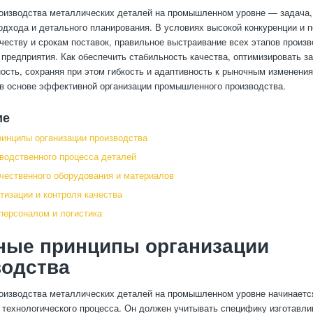
роизводства металлических деталей на промышленном уровне — задача
одхода и детального планирования. В условиях высокой конкуренции и п
ачеству и срокам поставок, правильное выстраивание всех этапов произ
 предприятия. Как обеспечить стабильность качества, оптимизировать з
ость, сохраняя при этом гибкость и адаптивность к рыночным изменени
в основе эффективной организации промышленного производства.
ие
инципы организации производства
водственного процесса деталей
чественного оборудования и материалов
тизации и контроля качества
персоналом и логистика
ные принципы организации
водства
оизводства металлических деталей на промышленном уровне начинаетс
 технологического процесса. Он должен учитывать специфику изготавл