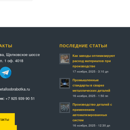
АКТЫ
ПОСЛЕДНИЕ СТАТЬИ
ква, Щелковское шоссе
Как заводы оптимизируют
п. 1 оф. 4018
расход материалов при
производстве
17 ноября, 2025 - 3:10 дп
Промышленные
стандарты в сварке
talloobrabotka.ru
металлических деталей
16 ноября, 2025 - 1:50 пп
н:
+7 925 939 90 51
Производство деталей с
применением
автоматизированных
такты
систем
16 ноября, 2025 - 12:30 дп