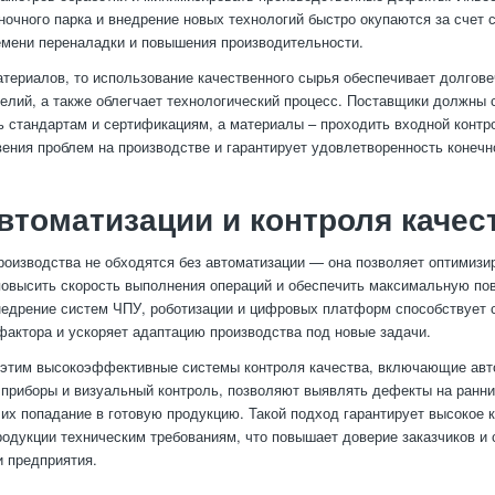
ночного парка и внедрение новых технологий быстро окупаются за счет 
мени переналадки и повышения производительности.
атериалов, то использование качественного сырья обеспечивает долгове
елий, а также облегчает технологический процесс. Поставщики должны 
ь стандартам и сертификациям, а материалы – проходить входной контр
вения проблем на производстве и гарантирует удовлетворенность конечн
втоматизации и контроля качес
оизводства не обходятся без автоматизации — она позволяет оптимизи
повысить скорость выполнения операций и обеспечить максимальную по
недрение систем ЧПУ, роботизации и цифровых платформ способствует
фактора и ускоряет адаптацию производства под новые задачи.
 этим высокоэффективные системы контроля качества, включающие авт
приборы и визуальный контроль, позволяют выявлять дефекты на ранни
их попадание в готовую продукцию. Такой подход гарантирует высокое к
родукции техническим требованиям, что повышает доверие заказчиков и 
и предприятия.