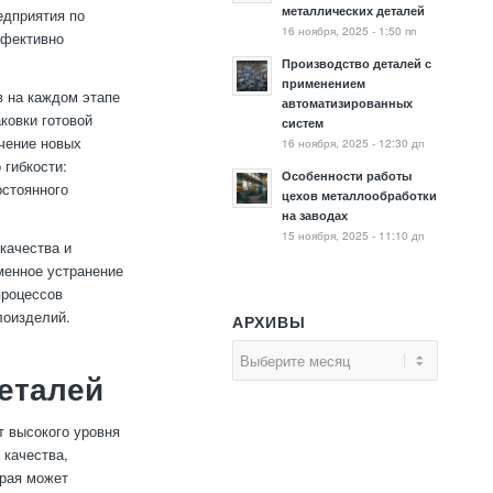
металлических деталей
едприятия по
16 ноября, 2025 - 1:50 пп
ффективно
Производство деталей с
применением
 на каждом этапе
автоматизированных
ковки готовой
систем
чение новых
16 ноября, 2025 - 12:30 дп
 гибкости:
Особенности работы
остоянного
цехов металлообработки
на заводах
15 ноября, 2025 - 11:10 дп
качества и
менное устранение
процессов
лоизделий.
АРХИВЫ
еталей
т высокого уровня
 качества,
орая может