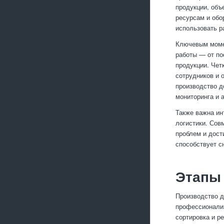
продукции, объ
ресурсам и обо
использовать р
Ключевым момен
работы — от по
продукции. Чет
сотрудников и 
производство д
мониторинга и 
Также важна ин
логистики. Сов
проблем и дост
способствует с
Этапы 
Производство д
профессионализ
сортировка и р