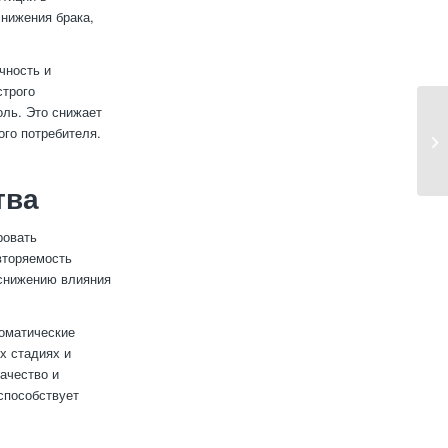
снижения брака,
чность и
строго
оль. Это снижает
ого потребителя.
тва
ровать
вторяемость
 снижению влияния
оматические
х стадиях и
ачество и
способствует