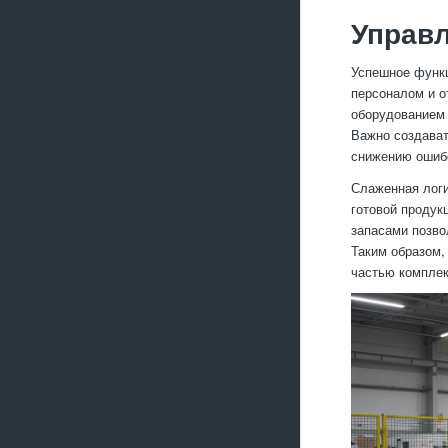
Управл
Успешное функц
персоналом и о
оборудованием 
Важно создават
снижению ошиб
Слаженная логи
готовой продук
запасами позво
Таким образом,
частью комплек