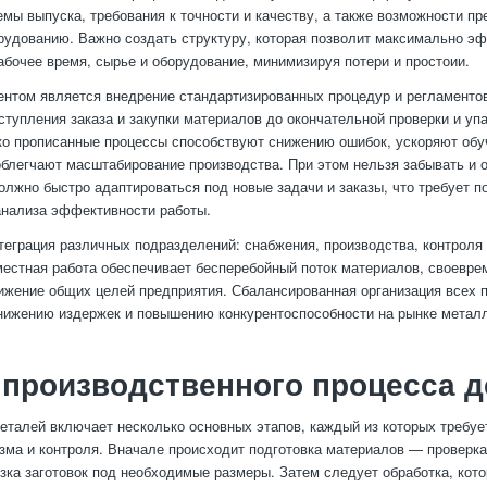
емы выпуска, требования к точности и качеству, а также возможности пр
рудованию. Важно создать структуру, которая позволит максимально э
абочее время, сырье и оборудование, минимизируя потери и простоии.
том является внедрение стандартизированных процедур и регламентов
ступления заказа и закупки материалов до окончательной проверки и упа
ко прописанные процессы способствуют снижению ошибок, ускоряют обу
облегчают масштабирование производства. При этом нельзя забывать и о
олжно быстро адаптироваться под новые задачи и заказы, что требует п
анализа эффективности работы.
теграция различных подразделений: снабжения, производства, контроля 
местная работа обеспечивает бесперебойный поток материалов, своевре
ижение общих целей предприятия. Сбалансированная организация всех 
нижению издержек и повышению конкурентоспособности на рынке метал
производственного процесса д
еталей включает несколько основных этапов, каждый из которых требуе
ма и контроля. Вначале происходит подготовка материалов — проверка
езка заготовок под необходимые размеры. Затем следует обработка, кот