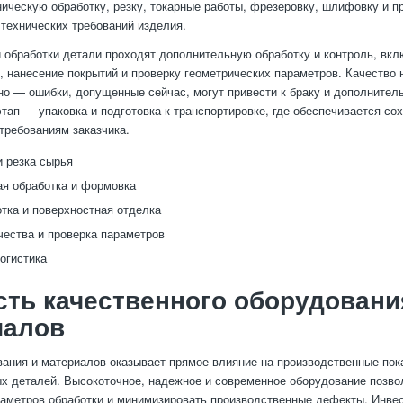
ическую обработку, резку, токарные работы, фрезеровку, шлифовку и пр
 технических требований изделия.
 обработки детали проходят дополнительную обработку и контроль, вк
, нанесение покрытий и проверку геометрических параметров. Качество 
но — ошибки, допущенные сейчас, могут привести к браку и дополнител
ап — упаковка и подготовка к транспортировке, где обеспечивается со
 требованиям заказчика.
и резка сырья
я обработка и формовка
тка и поверхностная отделка
чества и проверка параметров
логистика
ть качественного оборудовани
иалов
ания и материалов оказывает прямое влияние на производственные пок
ых деталей. Высокоточное, надежное и современное оборудование позво
аметров обработки и минимизировать производственные дефекты. Инвес