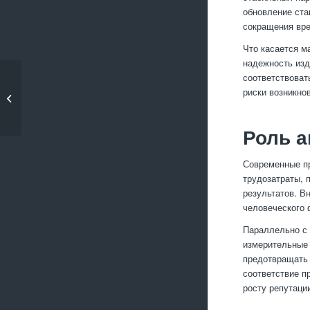
обновление ста
сокращения вре
Что касается м
надежность изд
Влияние
соответствоват
промышленного
риски возникно
оборудования на
качество...
Роль а
Современные пр
трудозатраты, 
результатов. В
человеческого 
Параллельно с
измерительные 
предотвращать 
соответствие п
росту репутаци