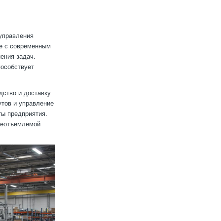
управления
те с современным
ения задач.
пособствует
дство и доставку
утов и управление
ы предприятия.
 неотъемлемой