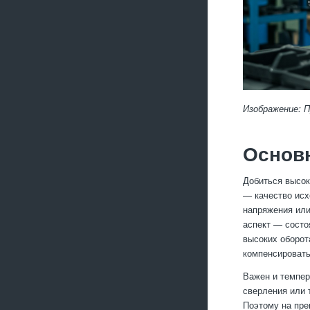
Изображение: 
Основ
Добиться высок
— качество исх
напряжения или
аспект — состо
высоких оборот
компенсировать
Важен и темпер
сверления или 
Поэтому на пре