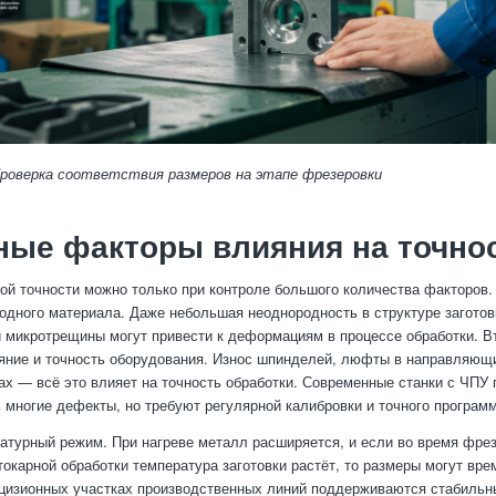
Проверка соответствия размеров на этапе фрезеровки
ные факторы влияния на точно
ой точности можно только при контроле большого количества факторов.
одного материала. Даже небольшая неоднородность в структуре заготов
 микротрещины могут привести к деформациям в процессе обработки. В
яние и точность оборудования. Износ шпинделей, люфты в направляющи
ах — всё это влияет на точность обработки. Современные станки с ЧПУ
 многие дефекты, но требуют регулярной калибровки и точного програм
атурный режим. При нагреве металл расширяется, и если во время фрез
токарной обработки температура заготовки растёт, то размеры могут вр
цизионных участках производственных линий поддерживаются стабильн