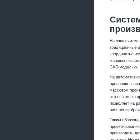
Систем
произ
На заключитель
традиционные и
координатно-из
машины позволя
CAD-моделью. К
На автоматизир
проверяют пара
массовом произ
это не только 
позволяет на р
появления брак
Таким образом,
проектирования
производить де
подходе. Именн