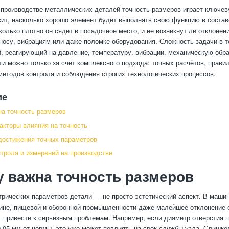
производстве металлических деталей точность размеров играет ключев
ит, насколько хорошо элемент будет выполнять свою функцию в состав
колько плотно он сядет в посадочное место, и не возникнут ли отклонен
носу, вибрациям или даже поломке оборудования. Сложность задачи в 
, реагирующий на давление, температуру, вибрации, механическую обра
ти можно только за счёт комплексного подхода: точных расчётов, прави
методов контроля и соблюдения строгих технологических процессов.
ие
а точность размеров
кторы влияния на точность
достижения точных параметров
троля и измерений на производстве
 важна точность размеров
трических параметров детали — не просто эстетический аспект. В маши
ине, пищевой и оборонной промышленности даже малейшее отклонение 
 привести к серьёзным проблемам. Например, если диаметр отверстия 
0,05 мм от нормы, это уже может повлиять на срок службы узла. Слишко