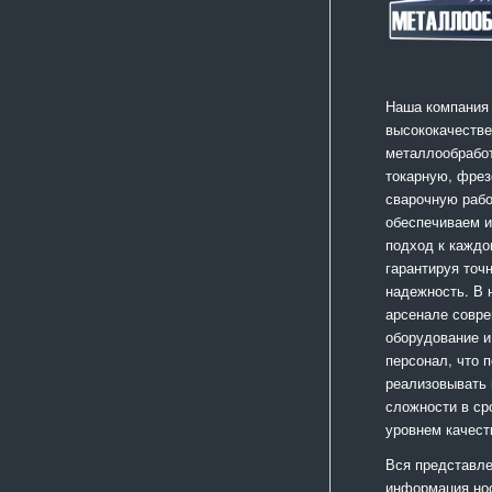
Наша компания
высококачестве
металлообработ
токарную, фрез
сварочную раб
обеспечиваем 
подход к каждо
гарантируя точ
надежность. В
арсенале совр
оборудование и
персонал, что 
реализовывать
сложности в ср
уровнем качест
Вся представле
информация но