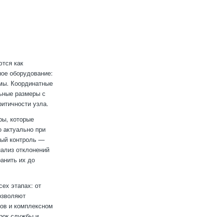
ются как
ное оборудование:
мы. Координатные
ьные размеры с
итичности узла.
ры, которые
о актуально при
ный контроль —
нализ отклонений
анить их до
ех этапах: от
озволяют
тов и комплексном
срок службы и