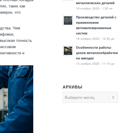
металлических деталей
ях, таких как
16 ноября, 2025 - 1:50 пп
микрон, что
Производство деталей с
применением
одства. Чем
автоматизированных
систем
лифовки,
16 ноября, 2025 - 12:30 дп
 высокая точность
массовом
Особенности работы
фективности и
цехов металлообработки
на заводах
15 ноября, 2025 - 11:10 дп
АРХИВЫ