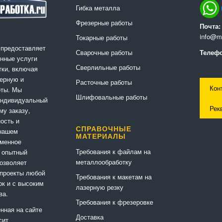
Гибка металла
Фрезерные работы
Почта:
info@me
Токарные работы
 предоставляет
Сварочные работы
Телефо
нные услуги
Сверлильные работы
ки, включая
ерную и
Расточные работы
Кон
оты. Мы
Шлифовальные работы
индивидуальный
Рек
му заказу,
ность и
СПРАВОЧНЫЕ
 нашем
МАТЕРИАЛЫ
еменное
Требования к файлам на
 опытный
металлообработку
позволяет
 проекты любой
Требования к макетам на
ок и с высоким
лазерную резку
ва.
Требования к фрезеровке
нная на сайте
Доставка
сит