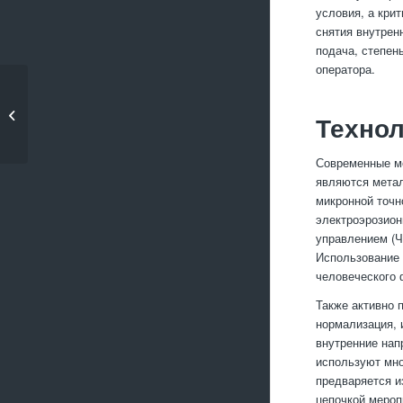
условия, а кри
снятия внутрен
подача, степен
оператора.
Что такое горячее и
холодное формование
Технол
�...
Современные ме
являются метал
микронной точн
электроэрозион
управлением (Ч
Использование 
человеческого 
Также активно 
нормализация, 
внутренние нап
используют мно
предваряется и
цепочкой мероп