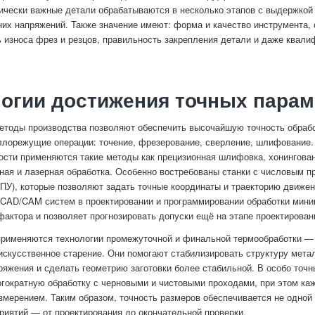
тически важные детали обрабатываются в несколько этапов с выдержко
них напряжений. Также значение имеют: форма и качество инструмента, 
ь износа фрез и резцов, правильность закрепления детали и даже квали
огии достижения точных парам
тоды производства позволяют обеспечить высочайшую точность обрабо
лорежущие операции: точение, фрезерование, сверление, шлифование.
ости применяются такие методы как прецизионная шлифовка, хонингован
ная и лазерная обработка. Особенно востребованы станки с числовым 
ПУ), которые позволяют задать точные координаты и траекторию движен
CAD/CAM систем в проектировании и программировании обработки мини
фактора и позволяет прогнозировать допуски ещё на этапе проектирован
применяются технологии промежуточной и финальной термообработки — 
искусственное старение. Они помогают стабилизировать структуру мета
ряжения и сделать геометрию заготовки более стабильной. В особо точ
гократную обработку с черновыми и чистовыми проходами, при этом ка
змерением. Таким образом, точность размеров обеспечивается не одной 
риятий — от проектирования до окончательной проверки.