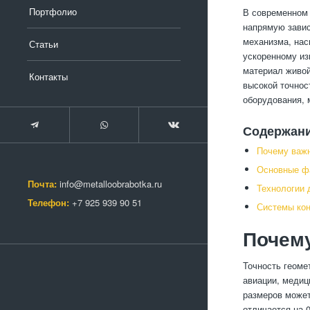
Портфолио
В современном 
напрямую завис
механизма, нас
Статьи
ускоренному из
материал живой
Контакты
высокой точнос
оборудования, 
Содержан
Почему важн
Основные фа
Почта:
info@metalloobrabotka.ru
Технологии 
Телефон:
+7 925 939 90 51
Системы кон
Почему
Точность геоме
авиации, медиц
размеров может
отличается на 