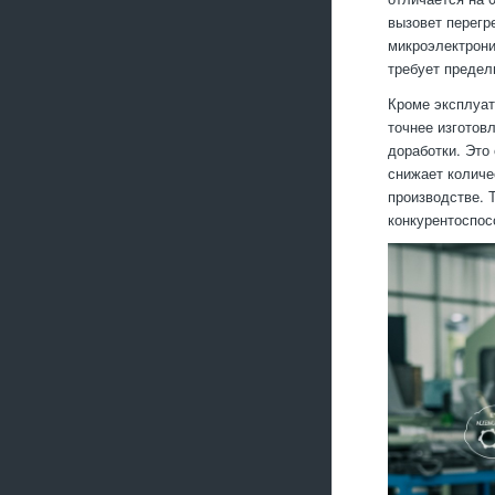
вызовет перегр
микроэлектрони
требует предел
Кроме эксплуат
точнее изготов
доработки. Это
снижает количе
производстве. 
конкурентоспос