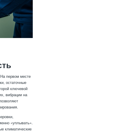
сть
 На первом месте
ки, остаточные
торой ключевой
х, вибрации на
 позволяют
мирования.
еровки,
еменно «уплывать».
ые климатические