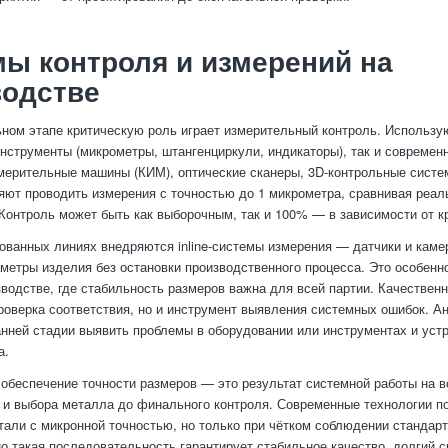
ы контроля и измерений на
водстве
ном этапе критическую роль играет измерительный контроль. Использу
нструменты (микрометры, штангенциркули, индикаторы), так и современ
мерительные машины (КИМ), оптические сканеры, 3D-контрольные систе
ют проводить измерения с точностью до 1 микрометра, сравнивая реал
онтроль может быть как выборочным, так и 100% — в зависимости от кр
ованных линиях внедряются inline-системы измерения — датчики и каме
метры изделия без остановки производственного процесса. Это особенн
водстве, где стабильность размеров важна для всей партии. Качествен
проверка соответствия, но и инструмент выявления системных ошибок. А
анней стадии выявить проблемы в оборудовании или инструментах и устр
а.
 обеспечение точности размеров — это результат системной работы на вс
 и выбора металла до финального контроля. Современные технологии п
тали с микронной точностью, но только при чётком соблюдении стандар
о такая последовательность гарантирует стабильное качество, долгий 