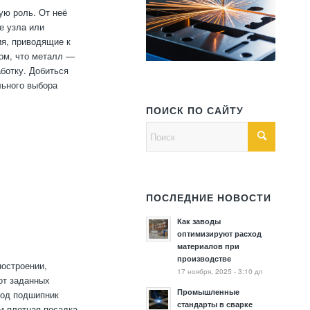
ую роль. От неё
е узла или
ия, приводящие к
том, что металл —
ботку. Добиться
льного выбора
ПОИСК ПО САЙТУ
ПОСЛЕДНИЕ НОВОСТИ
Как заводы
оптимизируют расход
материалов при
производстве
ностроении,
17 ноября, 2025 - 3:10 дп
от заданных
Промышленные
под подшипник
стандарты в сварке
м плотная посадка