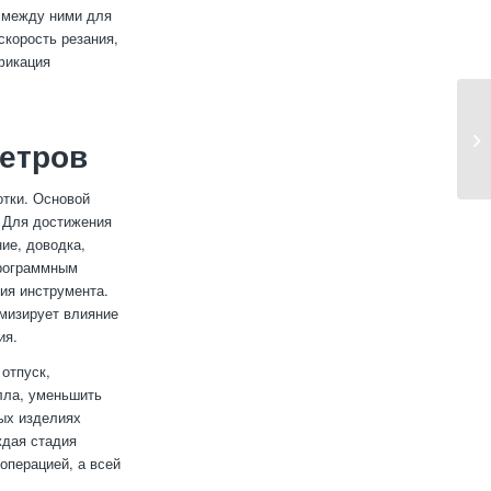
й между ними для
скорость резания,
фикация
етров
тки. Основой
 Для достижения
ие, доводка,
программным
ия инструмента.
мизирует влияние
ия.
отпуск,
лла, уменьшить
ных изделиях
ждая стадия
операцией, а всей