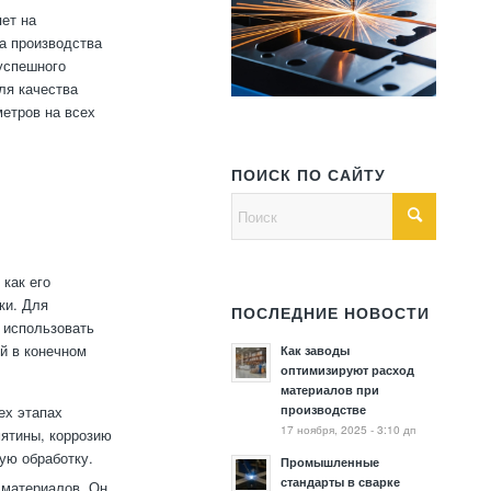
ет на
а производства
успешного
ля качества
метров на всех
ПОИСК ПО САЙТУ
как его
ки. Для
ПОСЛЕДНИЕ НОВОСТИ
 использовать
й в конечном
Как заводы
оптимизируют расход
материалов при
производстве
ех этапах
17 ноября, 2025 - 3:10 дп
мятины, коррозию
ую обработку.
Промышленные
стандарты в сварке
 материалов. Он