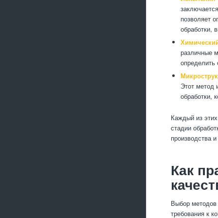
заключается
позволяет о
обработки, 
Химический
различные м
определить 
Микрострук
Этот метод 
обработки, 
Каждый из этих
стадии обработ
производства и
Как пр
качест
Выбор методов 
требования к к