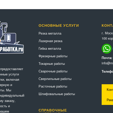
ОСНОВНЫЕ УСЛУГИ
КОНТ
г. Мос
Резка металла
100 кор
Лазерная резка
Гибка металла
Фрезерные работы
Почта:
info@me
Токарные работы
 предоставляет
Сварочные работы
Телефо
нные услуги
Сверлильные работы
ки, включая
ерную и
Расточные работы
Кон
оты. Мы
Шлифовальные работы
индивидуальный
Рек
му заказу,
ность и
СПРАВОЧНЫЕ
 нашем