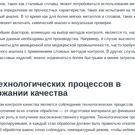
ов, таких как сталевые сплавы, может потребоваться использование ме
а определение их прочностных характеристик, таких как испытания на т
ый анализ. В то время как для более мягких металлов и сплавов, таких
 может включать химический анализ и визуальные проверки.
йших факторов, влияющих на выбор методов контроля, является то, на
ые данные необходимы для производства. Например, в случае высокот
оненты для авиационной или медицинской промышленности, часто требу
ного анализа с применением сложных методов контроля. В других случа
ассовых изделий, можно ограничиться более быстрыми и менее затрат
ехнологических процессов в
жании качества
м контроля качества является соблюдение технологических процессов.
олнение всех этапов обработки — от подготовки материала до финишно
ю роль в получении высококачественного изделия. Технологические п
нтролируемыми, и каждый этап обработки должен быть правильно откали
й обработке важно точно соблюдать температурный режим, чтобы избежа