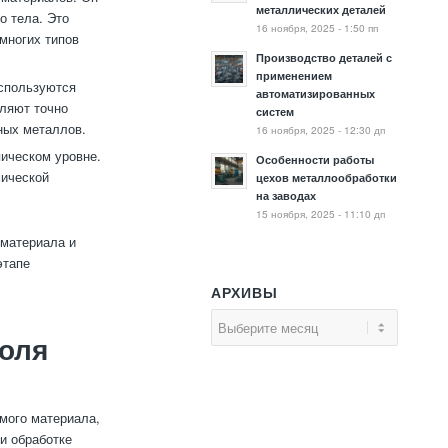
металлических деталей
о тела. Это
16 ноября, 2025 - 1:50 пп
многих типов
Производство деталей с
применением
используются
автоматизированных
оляют точно
систем
ных металлов.
16 ноября, 2025 - 12:30 дп
ическом уровне.
Особенности работы
мической
цехов металлообработки
на заводах
15 ноября, 2025 - 11:10 дп
 материала и
этапе
АРХИВЫ
оля
емого материала,
и обработке