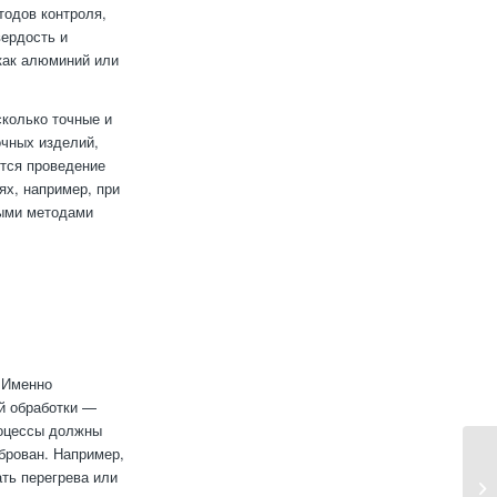
тодов контроля,
вердость и
 как алюминий или
сколько точные и
очных изделий,
ется проведение
ях, например, при
ными методами
 Именно
й обработки —
роцессы должны
брован. Например,
ть перегрева или