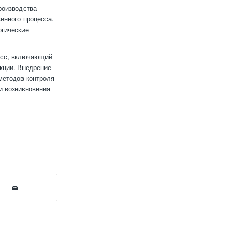
роизводства
енного процесса.
огические
цесс, включающий
кции. Внедрение
методов контроля
и возникновения