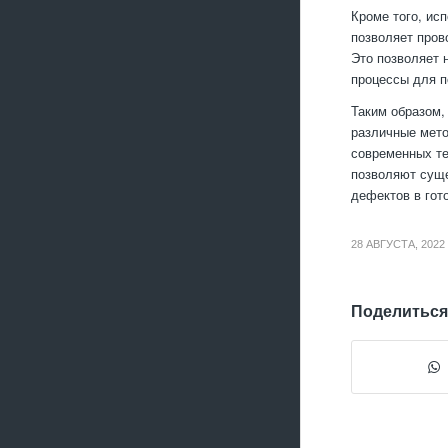
Кроме того, ис
позволяет пров
Это позволяет 
процессы для п
Таким образом,
различные мето
современных те
позволяют суще
дефектов в гот
28 АВГУСТА, 2022
Поделиться