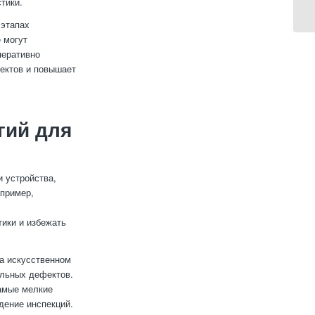
тики.
 этапах
 могут
перативно
фектов и повышает
гий для
и устройства,
апример,
тики и избежать
а искусственном
альных дефектов.
самые мелкие
дение инспекций.