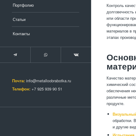
Портфолио
Контроль качес
долговечность 
или области пр
Статьи
функционирован
материалов в п
Контакты
этапах произво
Основн
матери
Качество матер
Почта:
info@metalloobrabotka.ru
химический сос
Телефон:
+7 925 939 90 51
обеспечения не
различные мето
продукте.
Визуальны
обработки. 
и другие ви
Испытания 