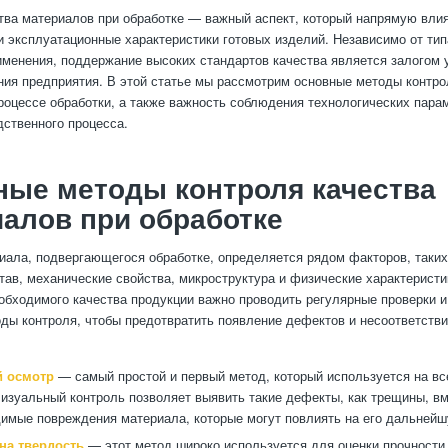
тва материалов при обработке — важный аспект, который напрямую влия
и эксплуатационные характеристики готовых изделий. Независимо от тип
именения, поддержание высоких стандартов качества является залогом 
ия предприятия. В этой статье мы рассмотрим основные методы контро
роцессе обработки, а также важность соблюдения технологических пара
дственного процесса.
ые методы контроля качества
алов при обработке
иала, подвергающегося обработке, определяется рядом факторов, таких 
тав, механические свойства, микроструктура и физические характеристи
обходимого качества продукции важно проводить регулярные проверки и
ды контроля, чтобы предотвратить появление дефектов и несоответстви
й осмотр
— самый простой и первый метод, который используется на вс
Визуальный контроль позволяет выявить такие дефекты, как трещины, в
димые повреждения материала, которые могут повлиять на его дальнейш
на твердость
— этот метод широко используется для оценки прочности