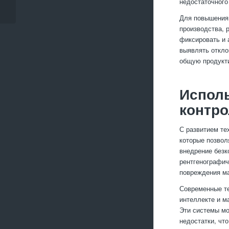
недостаточного
металл�...
Для повышения 
производства, 
фиксировать и 
выявлять откло
общую продукт
Испол
контро
С развитием те
которые позвол
внедрение безк
рентгенографич
повреждения ма
Современные те
интеллекте и м
Эти системы мо
недостатки, чт