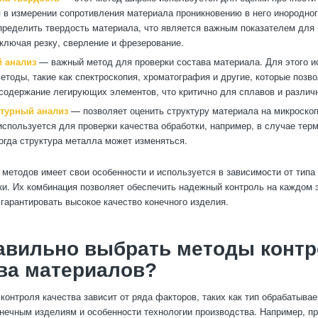
 в измерении сопротивления материала проникновению в него инородног
пределить твердость материала, что является важным показателем для 
включая резку, сверление и фрезерование.
 анализ
— важный метод для проверки состава материала. Для этого 
етоды, такие как спектроскопия, хроматография и другие, которые позв
содержание легирующих элементов, что критично для сплавов и различ
турный анализ
— позволяет оценить структуру материала на микроскоп
используется для проверки качества обработки, например, в случае тер
когда структура металла может изменяться.
 методов имеет свои особенности и используется в зависимости от типа
ки. Их комбинация позволяет обеспечить надежный контроль на каждом 
 гарантировать высокое качество конечного изделия.
авильно выбрать методы контр
ва материалов?
контроля качества зависит от ряда факторов, таких как тип обрабатыва
онечным изделиям и особенности технологии производства. Например, пр