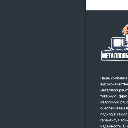
Наша компания
высококачестве
металлообработ
токарную, фрез
сварочную раб
обеспечиваем 
подход к каждо
гарантируя точ
надежность. В