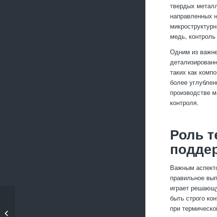
твердых металл
направленных н
микроструктурн
медь, контроль
Одним из важне
детализированн
таких как комп
более углублен
производстве м
контроля.
Роль т
поддер
Важным аспекто
правильное вып
играет решающу
быть строго ко
Выбор инструментов
при термическо
для обработки