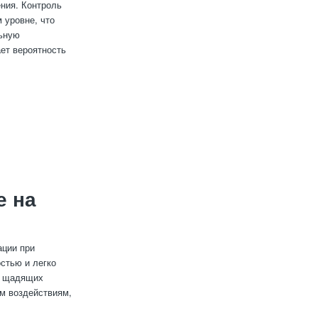
ения. Контроль
 уровне, что
льную
ет вероятность
е на
ации при
стью и легко
я щадящих
им воздействиям,