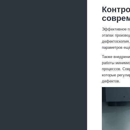
Контро
совре
Эффективное пр
этапах произво
дефектоскопия,
параметров ещё
Также внедрени
работы минимиз
процессов. Сов
которые регули
дефектов.