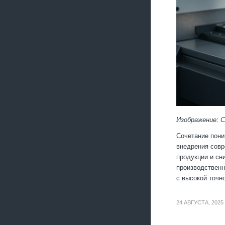
Изображение: 
Сочетание пони
внедрения совр
продукции и сн
производственн
с высокой точн
24 АВГУСТА, 2025