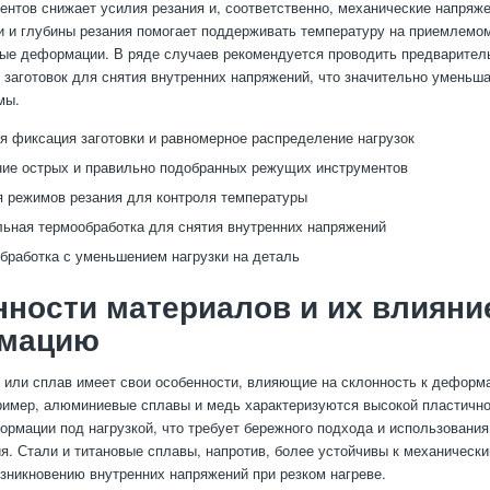
ентов снижает усилия резания и, соответственно, механические напряж
и и глубины резания помогает поддерживать температуру на приемлемом
ые деформации. В ряде случаев рекомендуется проводить предварите
 заготовок для снятия внутренних напряжений, что значительно уменьша
мы.
я фиксация заготовки и равномерное распределение нагрузок
ие острых и правильно подобранных режущих инструментов
 режимов резания для контроля температуры
ьная термообработка для снятия внутренних напряжений
бработка с уменьшением нагрузки на деталь
ности материалов и их влияни
мацию
или сплав имеет свои особенности, влияющие на склонность к деформ
ример, алюминиевые сплавы и медь характеризуются высокой пластично
рмации под нагрузкой, что требует бережного подхода и использовани
я. Стали и титановые сплавы, напротив, более устойчивы к механическ
озникновению внутренних напряжений при резком нагреве.