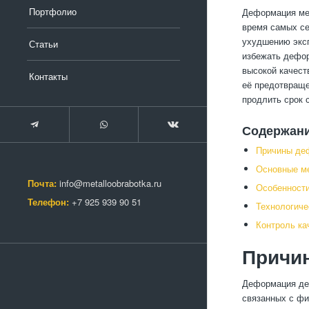
Портфолио
Деформация мет
время самых се
ухудшению эксп
Статьи
избежать дефор
высокой качест
Контакты
её предотвраще
продлить срок 
Содержан
Причины деф
Основные м
Почта:
info@metalloobrabotka.ru
Особенности
Телефон:
+7 925 939 90 51
Технологиче
Контроль ка
Причи
Деформация дет
связанных с фи