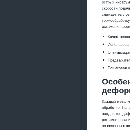
острых инструм
скорости подач
снижает теплов
термообработку
искажения фор
Качественна
Использован
Оптимизация
Предварител
Пошаговая о
Особен
дефор
Каждый металл 
обработке. Нап
поддаются дефо
режимов резани
но склонны к в