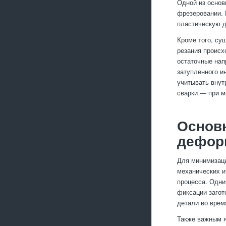
Одной из основ
фрезеровании. 
пластическую д
Кроме того, су
резания происх
остаточные нап
затупленного и
учитывать внут
сварки — при м
Основ
дефор
Для минимизаци
механических и
процесса. Одни
фиксации загот
детали во врем
Также важным я