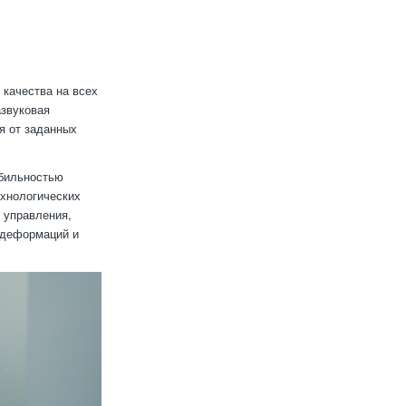
качества на всех
азвуковая
я от заданных
абильностью
ехнологических
 управления,
 деформаций и