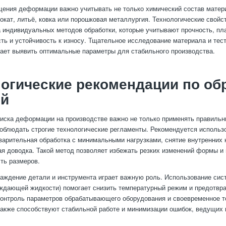
ения деформации важно учитывать не только химический состав матери
окат, литьё, ковка или порошковая металлургия. Технологические свойс
 индивидуальных методов обработки, которые учитывают прочность, пл
ть и устойчивость к износу. Тщательное исследование материала и тес
гает выявить оптимальные параметры для стабильного производства.
огические рекомендации по об
ей
иска деформации на производстве важно не только применять правильн
соблюдать строгие технологические регламенты. Рекомендуется использ
арительная обработка с минимальными нагрузками, снятие внутренних 
я доводка. Такой метод позволяет избежать резких изменений формы и 
ть размеров.
лаждение детали и инструмента играет важную роль. Использование си
ждающей жидкости) помогает снизить температурный режим и предотвр
Контроль параметров обрабатывающего оборудования и своевременное т
акже способствуют стабильной работе и минимизации ошибок, ведущих