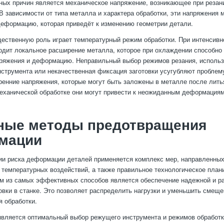
ных причин является механическое напряжение, возникающее при резан
В зависимости от типа металла и характера обработки, эти напряжения 
еформацию, которая приведёт к изменению геометрии детали.
щественную роль играет температурный режим обработки. При интенсивн
одит локальное расширение металла, которое при охлаждении способно
ряжения и деформацию. Неправильный выбор режимов резания, исполь
нструмента или некачественная фиксация заготовки усугубляют проблему
ренние напряжения, которые могут быть заложены в металле после литья
еханической обработке они могут привести к неожиданным деформациям
ные методы предотвращения
мации
и риска деформации деталей применяется комплекс мер, направленных
 температурных воздействий, а также правильное технологическое план
м из самых эффективных способов является обеспечение надежной и р
овки в станке. Это позволяет распределить нагрузки и уменьшить смеще
я обработки.
вляется оптимальный выбор режущего инструмента и режимов обработк