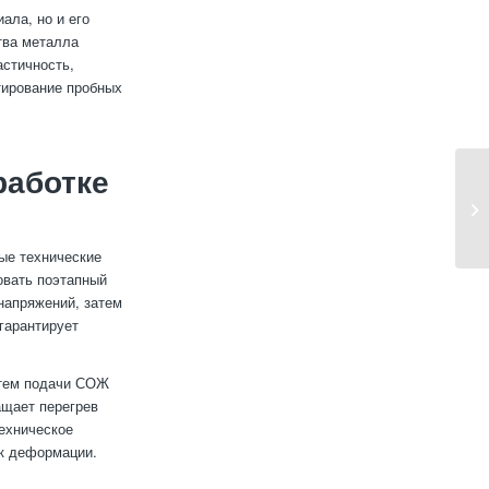
ала, но и его
тва металла
астичность,
тирование пробных
работке
ые технические
овать поэтапный
напряжений, затем
гарантирует
стем подачи СОЖ
ащает перегрев
ехническое
 к деформации.