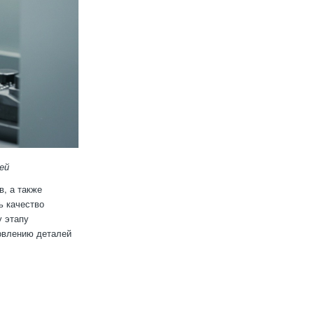
ей
, а также
ь качество
у этапу
овлению деталей