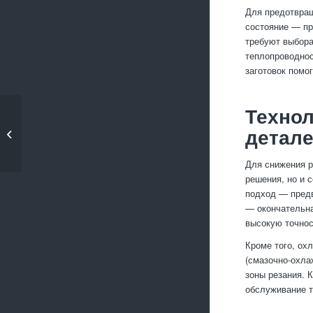
Для предотвращ
состояние — пр
требуют выбора
теплопроводнос
заготовок помо
Технол
Что такое порошковая
металлургия и где
детал
она...
Для снижения р
решения, но и 
подход — предв
— окончательна
высокую точнос
Кроме того, ох
(смазочно-охла
зоны резания. 
обслуживание т