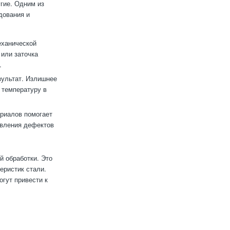
гие. Одним из
дования и
еханической
или заточка
.
зультат. Излишнее
 температуру в
ериалов помогает
явления дефектов
й обработки. Это
еристик стали.
огут привести к