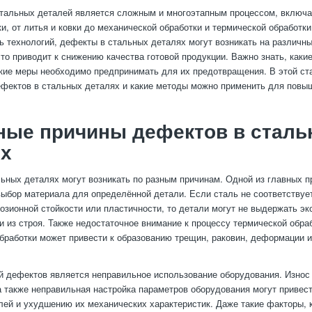
стальных деталей является сложным и многоэтапным процессом, включ
ки, от литья и ковки до механической обработки и термической обработки
ь технологий, дефекты в стальных деталях могут возникать на различн
что приводит к снижению качества готовой продукции. Важно знать, каки
акие меры необходимо предпринимать для их предотвращения. В этой ст
ефектов в стальных деталях и какие методы можно применить для повыш
ные причины дефектов в стал
ях
ьных деталях могут возникать по разным причинам. Одной из главных п
ыбор материала для определённой детали. Если сталь не соответствуе
розионной стойкости или пластичности, то детали могут не выдержать э
ти из строя. Также недостаточное внимание к процессу термической обра
бработки может привести к образованию трещин, раковин, деформации 
й дефектов является неправильное использование оборудования. Износ 
а также неправильная настройка параметров оборудования могут привес
лей и ухудшению их механических характеристик. Даже такие факторы, 