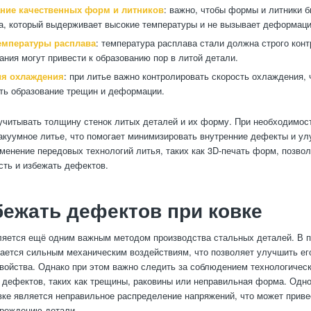
ние качественных форм и литников
: важно, чтобы формы и литники 
а, который выдерживает высокие температуры и не вызывает деформаци
емпературы расплава
: температура расплава стали должна строго конт
бания могут привести к образованию пор в литой детали.
я охлаждения
: при литье важно контролировать скорость охлаждения,
ть образование трещин и деформации.
учитывать толщину стенок литых деталей и их форму. При необходимос
акуумное литье, что помогает минимизировать внутренние дефекты и ул
менение передовых технологий литья, таких как 3D-печать форм, позво
сть и избежать дефектов.
бежать дефектов при ковке
ляется ещё одним важным методом производства стальных деталей. В п
ается сильным механическим воздействиям, что позволяет улучшить его
войства. Однако при этом важно следить за соблюдением технологичес
 дефектов, таких как трещины, раковины или неправильная форма. Одно
вке является неправильное распределение напряжений, что может приве
вреждению детали.