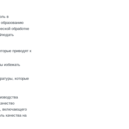
оль в
к образованию
еской обработке
облюдать
оторые приводят к
бы избежать
ературы, которые
оизводства
качество
а, включающего
ль качества на