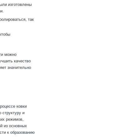
были изготовлены
и.
ролироваться, так
 чтобы
ти можно
учшить качество
ляет значительно
роцессе ковки
 структуру и
ких режимов,
й из основных
сти к образованию