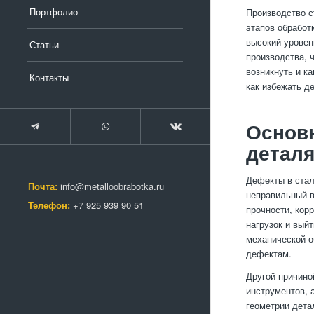
Портфолио
Производство 
этапов обработ
высокий уровен
Статьи
производства, 
возникнуть и к
Контакты
как избежать д
Основ
детал
Дефекты в стал
Почта:
info@metalloobrabotka.ru
неправильный в
Телефон:
+7 925 939 90 51
прочности, кор
нагрузок и вый
механической о
дефектам.
Другой причино
инструментов, 
геометрии дета