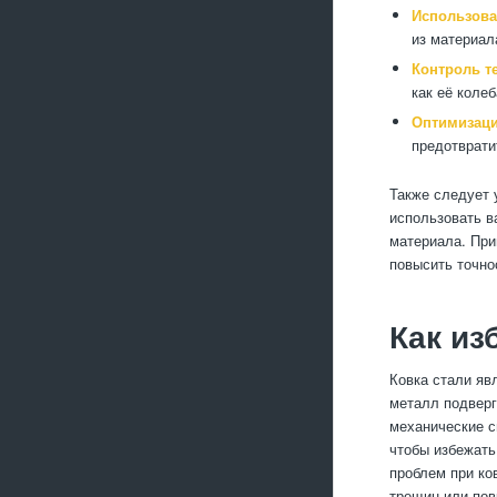
Использова
из материал
Контроль т
как её коле
Оптимизаци
предотврати
Также следует 
использовать в
материала. При
повысить точно
Как из
Ковка стали яв
металл подверг
механические с
чтобы избежать
проблем при ко
трещин или по