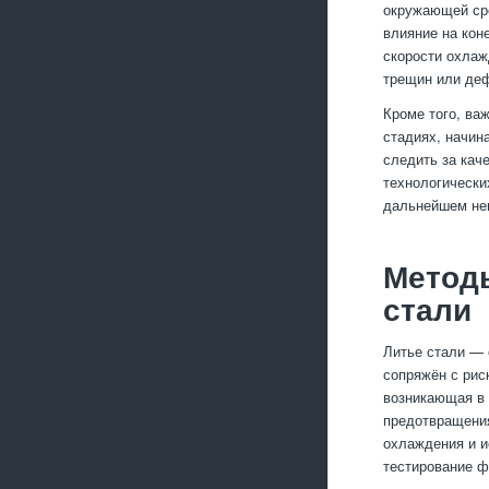
окружающей сре
влияние на кон
скорости охлаж
трещин или де
Кроме того, ва
стадиях, начин
следить за кач
технологически
дальнейшем нев
Метод
стали
Литье стали — 
сопряжён с рис
возникающая в 
предотвращения
охлаждения и и
тестирование ф