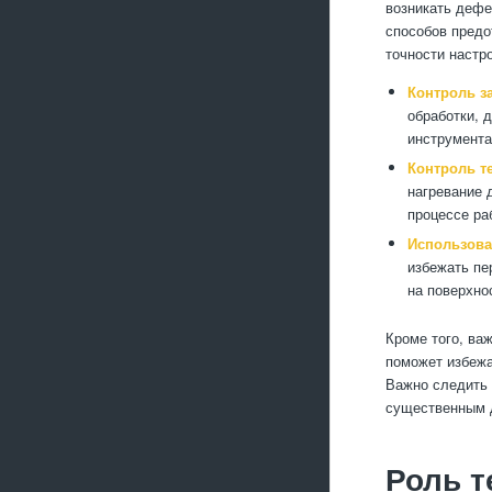
возникать дефе
способов предо
точности настро
Контроль з
обработки, 
инструмента
Контроль т
нагревание 
процессе ра
Использова
избежать пе
на поверхно
Кроме того, ва
поможет избежа
Важно следить 
существенным д
Роль т