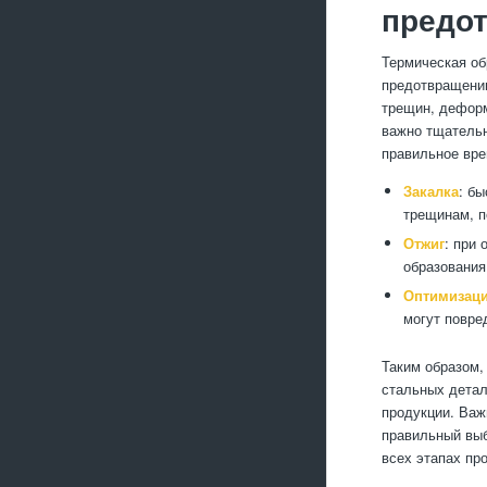
предо
Термическая обр
предотвращении
трещин, деформ
важно тщательн
правильное вре
Закалка
: б
трещинам, п
Отжиг
: при
образования
Оптимизаци
могут повре
Таким образом,
стальных детал
продукции. Важ
правильный выб
всех этапах пр