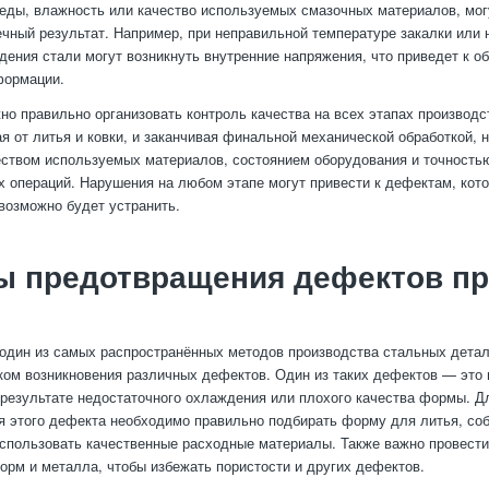
ды, влажность или качество используемых смазочных материалов, мог
ечный результат. Например, при неправильной температуре закалки или
дения стали могут возникнуть внутренние напряжения, что приведет к о
формации.
жно правильно организовать контроль качества на всех этапах производс
ая от литья и ковки, и заканчивая финальной механической обработкой,
еством используемых материалов, состоянием оборудования и точность
х операций. Нарушения на любом этапе могут привести к дефектам, кот
озможно будет устранить.
ы предотвращения дефектов пр
один из самых распространённых методов производства стальных детал
ком возникновения различных дефектов. Один из таких дефектов — это 
результате недостаточного охлаждения или плохого качества формы. Д
 этого дефекта необходимо правильно подбирать форму для литья, со
спользовать качественные расходные материалы. Также важно провест
орм и металла, чтобы избежать пористости и других дефектов.