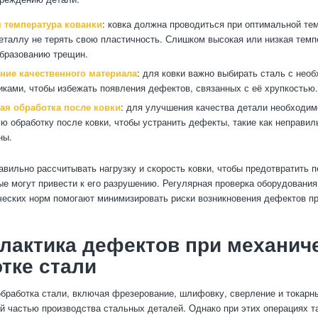
 температура кованки
: ковка должна проводиться при оптимальной тем
еталлу не терять свою пластичность. Слишком высокая или низкая тем
образованию трещин.
ние качественного материала
: для ковки важно выбирать сталь с нео
иками, чтобы избежать появления дефектов, связанных с её хрупкостью.
ая обработка после ковки
: для улучшения качества детали необходим
ю обработку после ковки, чтобы устранить дефекты, такие как неправи
ны.
авильно рассчитывать нагрузку и скорость ковки, чтобы предотвратить п
ые могут привести к его разрушению. Регулярная проверка оборудовани
ческих норм помогают минимизировать риски возникновения дефектов пр
лактика дефектов при механич
тке стали
бработка стали, включая фрезерование, шлифовку, сверление и токарн
й частью производства стальных деталей. Однако при этих операциях т