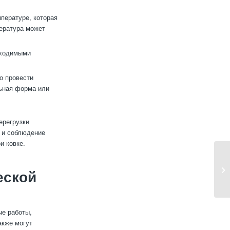
пературе, которая
пература может
бходимыми
о провести
льная форма или
ерегрузки
я и соблюдение
и ковке.
еской
ые работы,
акже могут