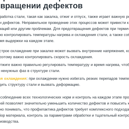
твращении дефектов
аботка стали, такая как закалка, отжиг и отпуск, также играет важную р
 дефектов. Неправильное проведение этих процессов может привести 
аций или другим проблемам. Для предотвращения дефектов при термич
о контролировать температуры нагрева и охлаждения стали, а также с
мя выдержки на каждом этапе.
ыстрое охлаждение при закалке может вызвать внутренние напряжения, к
оэтому важно контролировать скорость охлаждения.
 отжиге важно правильно регулировать температуру и время нагрева, что
 ненужных фаз в структуре стали.
я охлаждения
: при охлаждении нужно избегать резких перепадов темп
дить структуру стали и вызвать деформацию.
 соблюдение всех технологических норм и контроль на каждом этапе пр
ей позволяет значительно уменьшить количество дефектов и повысить 
но понимать, что профилактика дефектов требует комплексного подход
ор материала, контроль за параметрами обработки и тщательный контро
оизводства.