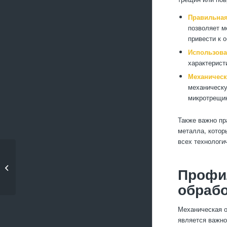
Правильная
позволяет м
привести к 
Использова
характерист
Механическ
механическу
микротрещи
Также важно пр
металла, котор
всех технологи
Рекомендации по
обслуживанию
Профи
металлообрабатывающих...
обрабо
Механическая о
является важно