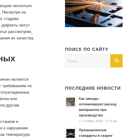
ающим несколько
. Несмотря на
ых стадиях
е дефекты могут
атье рассмотрим,
ения их качества.
ПОИСК ПО САЙТУ
ьных
ричин является
т требованиям по
ПОСЛЕДНИЕ НОВОСТИ
ксплуатационных
ботки или
Как заводы
оптимизируют расход
или другим
материалов при
производстве
17 ноября, 2025 - 3:10 дп
станков и
ти к нарушению
Промышленные
как температура
стандарты в сварке