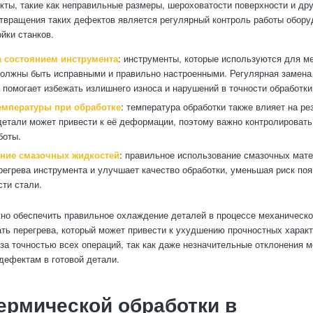
кты, такие как неправильные размеры, шероховатости поверхности и дру
твращения таких дефектов является регулярный контроль работы обору
йки станков.
а состоянием инструмента
: инструменты, которые используются для м
должны быть исправными и правильно настроенными. Регулярная замена 
 помогает избежать излишнего износа и нарушений в точности обработки
емпературы при обработке
: температура обработки также влияет на ре
детали может привести к её деформации, поэтому важно контролировать
боты.
ние смазочных жидкостей
: правильное использование смазочных мат
регрева инструмента и улучшает качество обработки, уменьшая риск по
сти стали.
жно обеспечить правильное охлаждение деталей в процессе механическо
ть перегрева, который может привести к ухудшению прочностных характ
за точностью всех операций, так как даже незначительные отклонения м
ефектам в готовой детали.
ермической обработки в