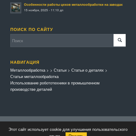
Особенности работы цехов металлообработки на заводах
15 ноября, 2025 - 11:10 дп
ПОИСК ПО САЙТУ
НАВИГАЦИЯ
Металлообработка
>
>
Статьи
>
Статьи о деталях
>
Статьи металлообработка
Использование робототехники в промышленном
производстве деталей
© Копирайт - Металлообработка.
Персональные данные
-
Enfold Theme by
Этот сайт использует cookie для улучшения пользовательского
Kriesi
опыта.