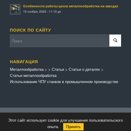
Особенности работы цехов металлообработки на заводах
15 ноября, 2025 - 11:10 дп
ПОИСК ПО САЙТУ
НАВИГАЦИЯ
Металлообработка
>
>
Статьи
>
Статьи о деталях
>
Статьи металлообработка
Использование ЧПУ станков в промышленном производстве
© Копирайт - Металлообработка.
Персональные данные
-
Enfold Theme by
Этот сайт использует cookie для улучшения пользовательского
Kriesi
опыта.
Принять