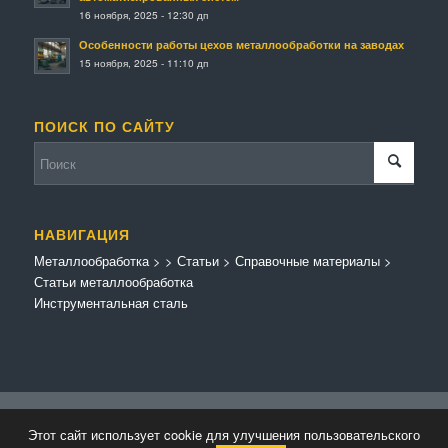
16 ноября, 2025 - 12:30 дп
Особенности работы цехов металлообработки на заводах
15 ноября, 2025 - 11:10 дп
ПОИСК ПО САЙТУ
НАВИГАЦИЯ
Металлообработка
>
>
Статьи
>
Справочные материалы
>
Статьи металлообработка
Инструментальная сталь
© Копирайт - Металлообработка.
Персональные данные
-
Enfold Theme by
Этот сайт использует cookie для улучшения пользовательского
Kriesi