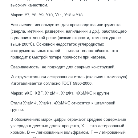
высоким качеством.
Марки: У7, У8, У9, У10, У11, У12 и У13.
Назначение: используется для производства инструмента
(сверла, метчики, развертки, напильники и др.), работающего
в условиях легкой резки (низкие скорости, температура не
выше 200°С). Основной недостаток углеродистых
инструментальных сталей — низкая теплостойкость, что
приводит к быстрой потерe прочности при нагреве.
Свариваемость: не подходит для сварных конструкций.
Инструментальная легированная сталь (включая штамповую)
Изготавливается согласно ГОСТ 5950-2000.
Марки: 9ХС, ХВГ, Х12МФ, Х12Ф1, 4Х5МФС и другие.
Стали Х12МФ, Х12Ф1, 4Х5МФС относятся к штамповой
группе.
В обозначениях марок цифры отражают среднее содержание
углерода в десятых долях процента, Х — это легированный
хромом, В — легированный вольфрамом, Г — легированный