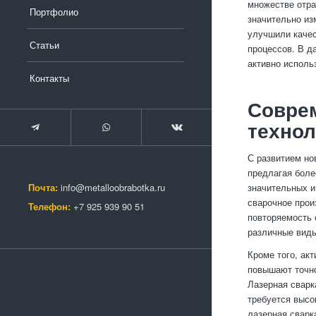
множестве отра
Портфолио
значительно из
улучшили качес
Статьи
процессов. В д
активно исполь
Контакты
Совре
технол
С развитием но
предлагая боле
Почта:
info@metalloobrabotka.ru
значительных и
сварочное прои
Телефон:
+7 925 939 90 51
повторяемость 
различные виды
Кроме того, ак
повышают точно
Лазерная сварк
требуется высо
лазерная сварк