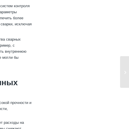
 систем контроля
параметры
спечить более
 сварки, исключая
тва сварных
ример, с
ить внутреннюю
е могли бы
чных
окой прочности и
ости,
ет расходы на
емы снижают