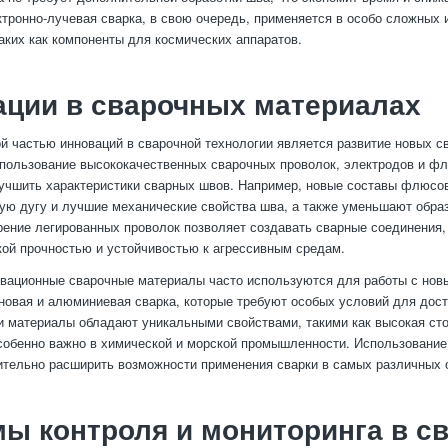
ктронно-лучевая сварка, в свою очередь, применяется в особо сложных 
таких как компоненты для космических аппаратов.
ации в сварочных материалах
й частью инноваций в сварочной технологии является развитие новых с
пользование высококачественных сварочных проволок, электродов и ф
учшить характеристики сварных швов. Например, новые составы флюсо
ую дугу и лучшие механические свойства шва, а также уменьшают обра
рение легированных проволок позволяет создавать сварные соединения,
ой прочностью и устойчивостью к агрессивным средам.
овационные сварочные материалы часто используются для работы с но
ановая и алюминиевая сварка, которые требуют особых условий для дос
и материалы обладают уникальными свойствами, такими как высокая сто
особенно важно в химической и морской промышленности. Использование
ительно расширить возможности применения сварки в самых различных 
ы контроля и мониторинга в с