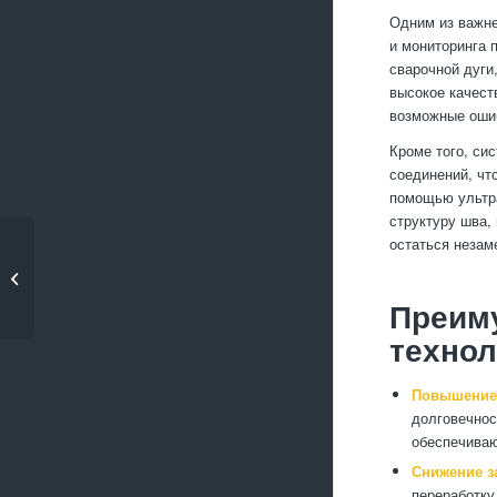
Одним из важне
и мониторинга 
сварочной дуги
высокое качест
возможные оши
Кроме того, си
соединений, чт
помощью ультра
структуру шва,
остаться незам
Повышение прочности
стальных деталей
Преим
технол
Повышение 
долговечнос
обеспечиваю
Снижение за
переработку