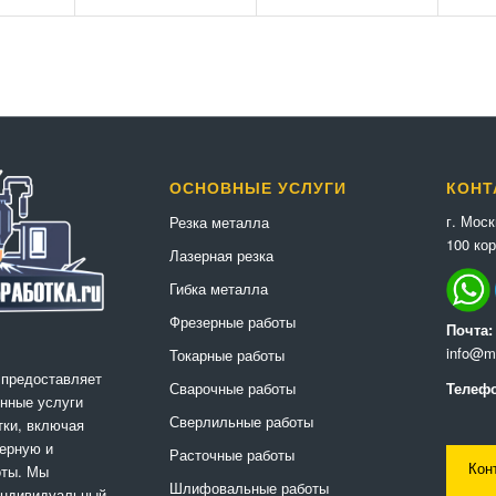
ОСНОВНЫЕ УСЛУГИ
КОНТ
г. Мос
Резка металла
100 кор
Лазерная резка
Гибка металла
Фрезерные работы
Почта:
info@me
Токарные работы
 предоставляет
Сварочные работы
Телефо
нные услуги
Сверлильные работы
ки, включая
ерную и
Расточные работы
Кон
оты. Мы
Шлифовальные работы
индивидуальный