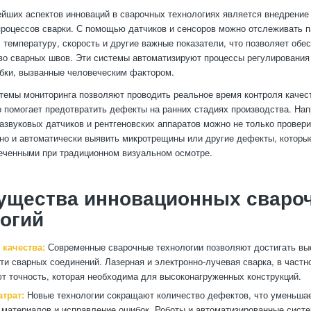
йших аспектов инноваций в сварочных технологиях является внедрение
процессов сварки. С помощью датчиков и сенсоров можно отслеживать 
, температуру, скорость и другие важные показатели, что позволяет обе
во сварных швов. Эти системы автоматизируют процессы регулирования
бки, вызванные человеческим фактором.
стемы мониторинга позволяют проводить реальное время контроля качес
о помогает предотвратить дефекты на ранних стадиях производства. Нап
звуковых датчиков и рентгеновских аппаратов можно не только провер
 но и автоматически выявить микротрещины или другие дефекты, которы
еченными при традиционном визуальном осмотре.
ущества инновационных сваро
огий
качества:
Современные сварочные технологии позволяют достигать выс
ти сварных соединений. Лазерная и электронно-лучевая сварка, в частн
т точность, которая необходима для высоконагруженных конструкций.
трат:
Новые технологии сокращают количество дефектов, что уменьша
 материалов и исправление ошибок. Роботы и автоматизированные сист