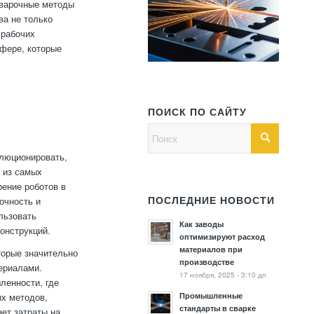
сварочные методы
ва не только
 рабочих
сфере, которые
ПОИСК ПО САЙТУ
олюционировать,
 из самых
ение роботов в
очность и
ПОСЛЕДНИЕ НОВОСТИ
льзовать
Как заводы
онструкций.
оптимизируют расход
материалов при
торые значительно
производстве
ериалами.
17 ноября, 2025 - 3:10 дп
ленности, где
Промышленные
ых методов,
стандарты в сварке
ает затраты на