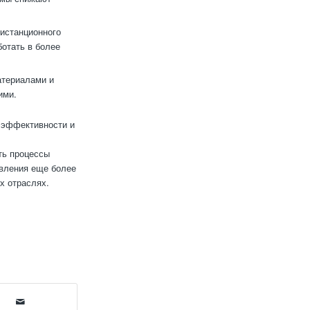
истанционного
ботать в более
атериалами и
ими.
 эффективности и
ть процессы
явления еще более
х отраслях.