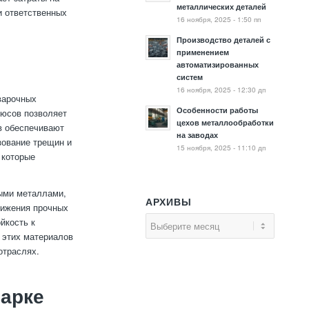
металлических деталей
и ответственных
16 ноября, 2025 - 1:50 пп
Производство деталей с
применением
автоматизированных
систем
16 ноября, 2025 - 12:30 дп
варочных
Особенности работы
люсов позволяет
цехов металлообработки
в обеспечивают
на заводах
зование трещин и
15 ноября, 2025 - 11:10 дп
 которые
выми металлами,
АРХИВЫ
тижения прочных
йкость к
 этих материалов
отраслях.
варке