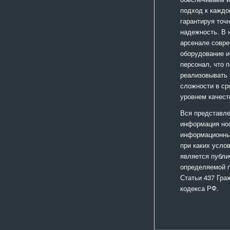
подход к каждо
гарантируя точ
надежность. В
арсенале совр
оборудование и
персонал, что 
реализовывать
сложности в ср
уровнем качест
Вся представле
информация но
информационный
при каких усло
является публи
определяемой 
Статьи 437 Гра
кодекса РФ.