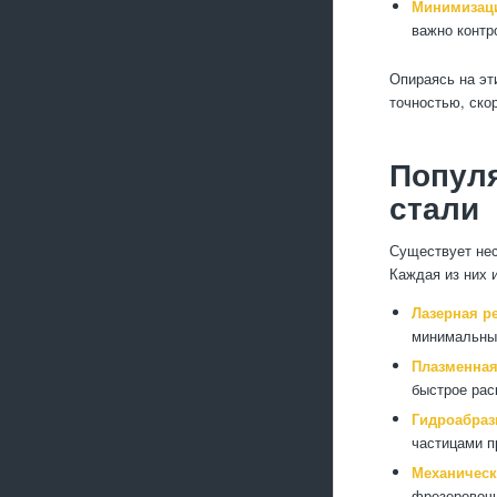
Минимизаци
важно контр
Опираясь на эт
точностью, ско
Попул
стали
Существует нес
Каждая из них 
Лазерная р
минимальным
Плазменная
быстрое рас
Гидроабраз
частицами п
Механическ
фрезеровочн