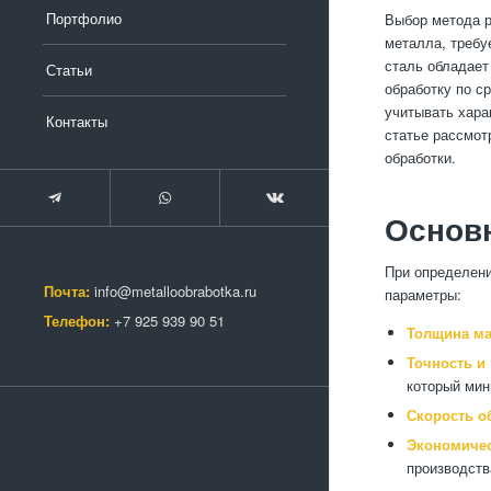
Портфолио
Выбор метода р
металла, требу
сталь обладает
Статьи
обработку по с
учитывать хара
Контакты
статье рассмот
обработки.
Основн
При определен
Почта:
info@metalloobrabotka.ru
параметры:
Телефон:
+7 925 939 90 51
Толщина ма
Точность и
который мин
Скорость о
Экономиче
производств