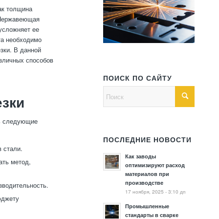
ак толщина
. Нержавеющая
 усложняет ее
та необходимо
зки. В данной
зличных способов
ПОИСК ПО САЙТУ
езки
ть следующие
ПОСЛЕДНИЕ НОВОСТИ
 стали.
Как заводы
ать метод,
оптимизируют расход
материалов при
производстве
зводительность.
17 ноября, 2025 - 3:10 дп
юджету
Промышленные
стандарты в сварке