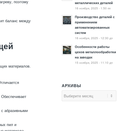
агреву, поэтому
металлических деталей
16 ноября, 2025 - 1:50 пп
Производство деталей с
чит баланс между
применением
автоматизированных
систем
16 ноября, 2025 - 12:30 дп
щей
Особенности работы
цехов металлообработки
на заводах
15 ноября, 2025 - 11:10 дп
ющих материалов.
Отличается
АРХИВЫ
. Обеспечивает
а с абразивными
ных пил и
не материала.