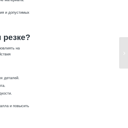
лия и допустимых
 резке?
повлиять на
йствия
х деталей.
та.
дкости.
талла и повысить