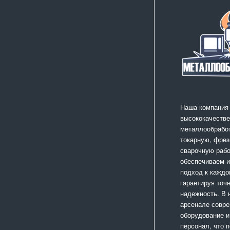
Наша компания
высококачестве
металлообработ
токарную, фрез
сварочную раб
обеспечиваем 
подход к каждо
гарантируя точ
надежность. В
арсенале совр
оборудование и
персонал, что 