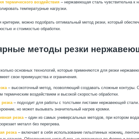
я термического воздействия
– нержавеющая сталь чувствительна к н
олировать температурные нагрузки.
и критерии, можно подобрать оптимальный метод резки, который обеспе
ростью и стоимостью обработки.
ярные методы резки нержавею
колько основных технологий, которые применяются для резки нержаве
имеет свои преимущества и ограничения.
езка
– высокоточный метод, позволяющий создавать сложные контуры. 
 термическим воздействием и высокой скоростью обработки.
 резка
– подходит для работы с толстыми листами нержавеющей стали
кроение, но может вызывать значительный нагрев кромки.
ивная резка
– один из самых универсальных методов, при котором вод
рорезает металл без перегрева.
ая резка
– включает в себя использование гильотинных ножниц, ленточ
ых станков. Обеспечивает чистый рез, но ограничена по форме и толщи