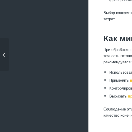
Выбор конкретн
затрат.
Как м
Что важно учитывать
При обработке 
при лазерной
точность готов
гравировке...
рекомендуется:
Использова
Применять
Контролиро
Выбирать
п
Соблюдение эти
качество конеч