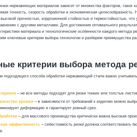
езки нержавеющих материалов зависит от множества факторов, таких к
емая точность, скорость обработки и экономическая целесообразность
 высокой прочностью, коррозионной стойкостью и термостойкостью, что
равнению с другими металлами. Для достижения оптимального результа
ктеристики материала и технологические особенности каждого метода ре
рим ключевые критерии выбора технологии и разберем преимущества ра
ые критерии выбора метода р
ии подходящего способа обработки нержавеющей стали важно учитыва
териала
– не все методы подходят для резки тонких или толстых листов
 качество кромки
– в зависимости от требований к изделию можно выбр
имизирует деформацию и гарантирует ровный срез.
бработки
– для массового производства критически важна высокая прои
ская эффективность
– себестоимость резки должна соответствовать б
а.