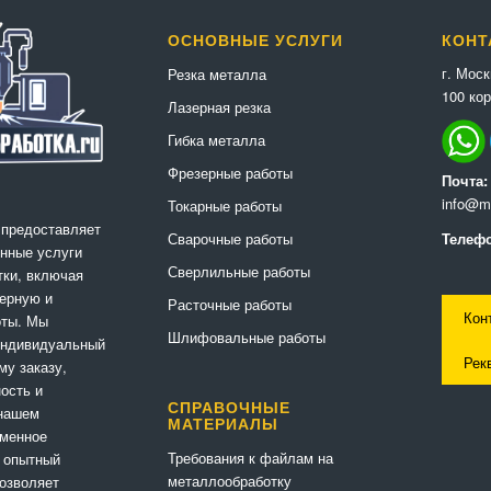
ОСНОВНЫЕ УСЛУГИ
КОНТ
г. Мос
Резка металла
100 кор
Лазерная резка
Гибка металла
Фрезерные работы
Почта:
info@me
Токарные работы
 предоставляет
Сварочные работы
Телефо
нные услуги
Сверлильные работы
ки, включая
ерную и
Расточные работы
Кон
оты. Мы
Шлифовальные работы
индивидуальный
Рек
му заказу,
ность и
СПРАВОЧНЫЕ
 нашем
МАТЕРИАЛЫ
еменное
Требования к файлам на
 опытный
металлообработку
позволяет