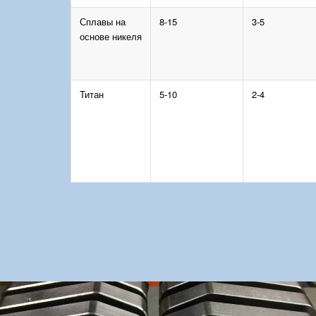
Сплавы на
8-15
3-5
основе никеля
Титан
5-10
2-4