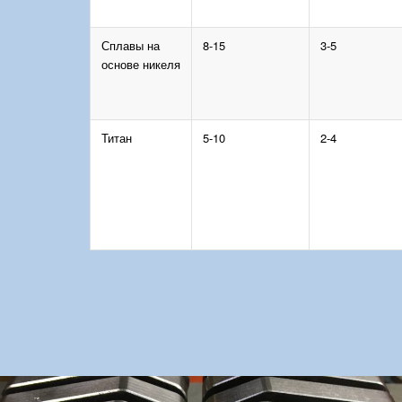
Сплавы на
8-15
3-5
основе никеля
Титан
5-10
2-4