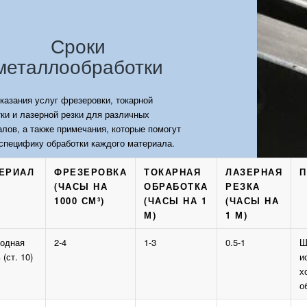
Сроки
металлообработки
казания услуг фрезеровки, токарной
ки и лазерной резки для различных
лов, а также примечания, которые помогут
специфику обработки каждого материала.
ЕРИАЛ
ФРЕЗЕРОВКА
ТОКАРНАЯ
ЛАЗЕРНАЯ
П
(ЧАСЫ НА
ОБРАБОТКА
РЕЗКА
1000 СМ³)
(ЧАСЫ НА 1
(ЧАСЫ НА
М)
1 М)
родная
2-4
1-3
0.5-1
Ш
 (ст. 10)
и
х
о