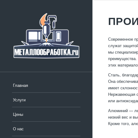
ПРОИ
Современное пр
служат защитой
мы специализир
преимущества.
этих материало
Сталь, благода
Она обеспечива
Главная
имеет склоннос
Нержавеющая ст
Услуги
или антиоксида
Алюминий — лег
Цены
низкий вес и в
Кроме того, ал
О нас