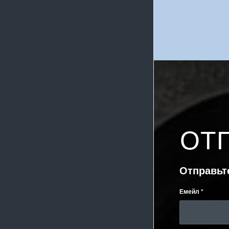
ОТ
Отправьт
Емейл
*