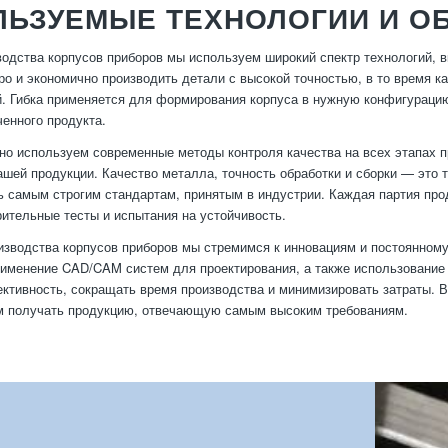
ЛЬЗУЕМЫЕ ТЕХНОЛОГИИ И О
водства корпусов приборов мы используем широкий спектр технологий, в
ро и экономично производить детали с высокой точностью, в то время к
. Гибка применяется для формирования корпуса в нужную конфигурацию
ченного продукта.
но используем современные методы контроля качества на всех этапах п
ашей продукции. Качество металла, точность обработки и сборки — это т
ь самым строгим стандартам, принятым в индустрии. Каждая партия про
рительные тесты и испытания на устойчивость.
изводства корпусов приборов мы стремимся к инновациям и постоянном
рименение CAD/CAM систем для проектирования, а также использование
тивность, сокращать время производства и минимизировать затраты. Вс
м получать продукцию, отвечающую самым высоким требованиям.