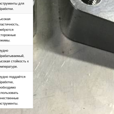
нструменты для
бработки.
ысокая
ластичность,
ребуются
сторожные
ежимы.
рудно
брабатываемый,
ысокая стойкость к
емпературе.
рудно поддаётся
бработке,
еобходимо
спользовать
ачественные
нструменты.