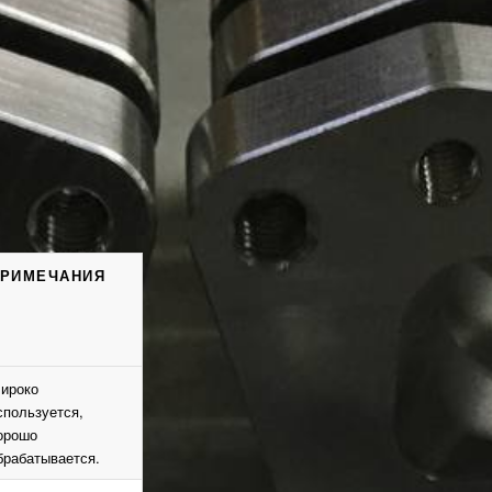
РИМЕЧАНИЯ
ироко
спользуется,
орошо
брабатывается.