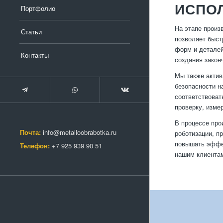
ИСПО
Портфолио
На этапе произ
Статьи
позволяет быст
форм и деталей
Контакты
создания закон
Мы также актив
безопасности н
соответствоват
проверку, изме
В процессе про
Почта:
info@metalloobrabotka.ru
роботизации, п
повышать эффек
Телефон:
+7 925 939 90 51
нашим клиента