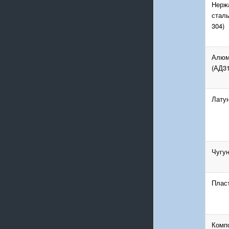
Нерж
сталь
304)
Алюм
(АД31
Лату
Чугу
Пласт
Комп