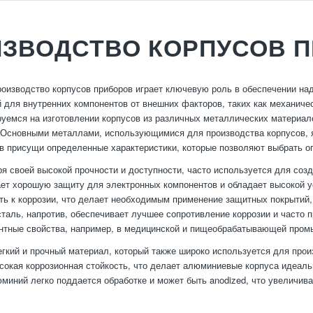
ЗВОДСТВО КОРПУСОВ 
оизводство корпусов приборов играет ключевую роль в обеспечении над
 для внутренних компонентов от внешних факторов, таких как механиче
уемся на изготовлении корпусов из различных металлических материало
 Основными металлами, использующимися для производства корпусов, 
в присущи определенные характеристики, которые позволяют выбрать о
ря своей высокой прочности и доступности, часто используется для со
ет хорошую защиту для электронных компонентов и обладает высокой у
ть к коррозии, что делает необходимым применение защитных покрытий, 
аль, напротив, обеспечивает лучшее сопротивление коррозии и часто п
нтные свойства, например, в медицинской и пищеобрабатывающей пром
кий и прочный материал, который также широко используется для про
ысокая коррозионная стойкость, что делает алюминиевые корпуса идеал
юминий легко поддается обработке и может быть anodized, что увеличива