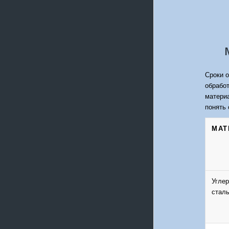
Сроки о
обработ
материа
понять 
МАТ
Угле
сталь