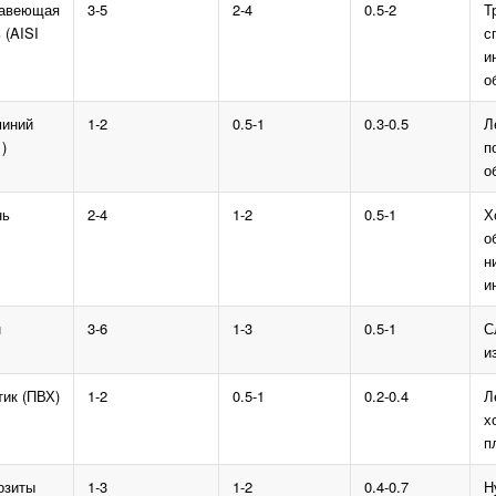
авеющая
3-5
2-4
0.5-2
Т
 (AISI
с
и
о
иний
1-2
0.5-1
0.3-0.5
Л
)
п
о
нь
2-4
1-2
0.5-1
Х
о
н
и
н
3-6
1-3
0.5-1
С
и
ик (ПВХ)
1-2
0.5-1
0.2-0.4
Л
х
п
озиты
1-3
1-2
0.4-0.7
Н