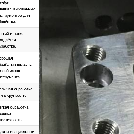
ребует
пециализированных
нструментов для
бработки.
егкий и легко
оддаётся
бработке.
орошая
брабатываемость,
изкий износ
нструмента.
ложная обработка
з-за хрупкости.
егкая обработка,
орошая
ластичность.
ужны специальные