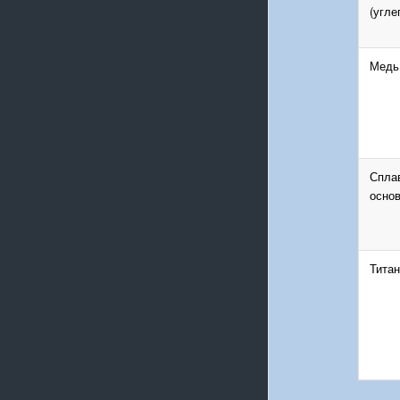
(угле
Медь
Спла
основ
Титан