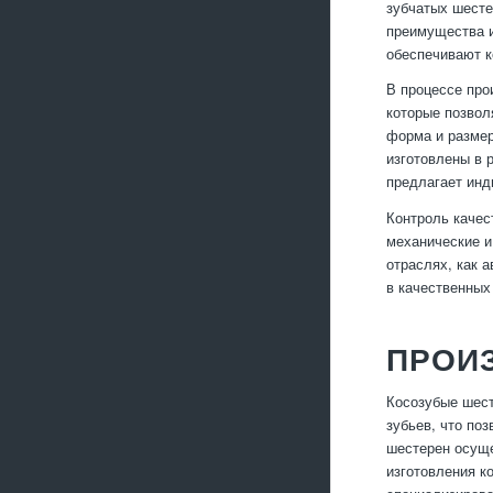
зубчатых шесте
преимущества и
обеспечивают к
В процессе про
которые позвол
форма и размер
изготовлены в 
предлагает инд
Контроль качес
механические и
отраслях, как 
в качественных
ПРОИ
Косозубые шест
зубьев, что по
шестерен осуще
изготовления к