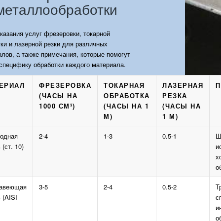
металлообработки
казания услуг фрезеровки, токарной
ки и лазерной резки для различных
лов, а также примечания, которые помогут
специфику обработки каждого материала.
ЕРИАЛ
ФРЕЗЕРОВКА
ТОКАРНАЯ
ЛАЗЕРНАЯ
П
(ЧАСЫ НА
ОБРАБОТКА
РЕЗКА
1000 СМ³)
(ЧАСЫ НА 1
(ЧАСЫ НА
М)
1 М)
родная
2-4
1-3
0.5-1
Ш
 (ст. 10)
и
х
о
авеющая
3-5
2-4
0.5-2
Т
 (AISI
с
и
о