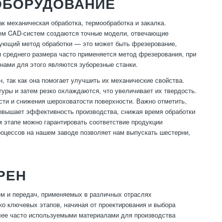
ОБОРУДОВАНИЕ
ак механическая обработка, термообработка и закалка.
нием CAD-систем создаются точные модели, отвечающие
твующий метод обработки — это может быть фрезерование,
и среднего размера часто применяется метод фрезерования, при
ами для этого являются зуборезные станки.
, так как она помогает улучшить их механические свойства.
уры и затем резко охлаждаются, что увеличивает их твердость.
сти и снижения шероховатости поверхности. Важно отметить,
повышает эффективность производства, снижая время обработки
 этапе можно гарантировать соответствие продукции
оцессов на нашем заводе позволяет нам выпускать шестерни,
РЕН
м и передач, применяемых в различных отраслях
о ключевых этапов, начиная от проектирования и выбора
олее часто используемыми материалами для производства