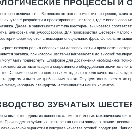
ОЛОГИЧЕСКИЕ ПРОЦЕССЫ И 
естерен включает в себя несколько технологических процессов, таких к
 начнутся с разработки и проектирования шестерен, где с использова
казчика. Далее, в зависимости от типа шестерен, выбирается соответс
отка, шлифовка или зубообработка. Для производства шестерен малого 
шестерни формируются с помощью специальных фрез. Основными машин
 играет важную роль в обеспечении долговечности и прочности шестерен
няется закалка, при которой шестерни нагреваются до высокой температ
и могут быть подвергнуты шлифовке для достижения необходимой точно
 технологий автоматизации и современного оборудования значительно 
ство. С применением современных методов контроля качества на каждом
стандартам и высоким требованиям рынка. Осуществление всех этих пр
ие международным стандартам и требованиям наших клиентов.
ЗВОДСТВО ЗУБЧАТЫХ ШЕСТЕ
рни являются одним из основных элементов многих механических систе
. Производство зубчатых шестерен на нашем заводе включает нескольк
 механической обработки и контроля качества готовой продукции. Наиб