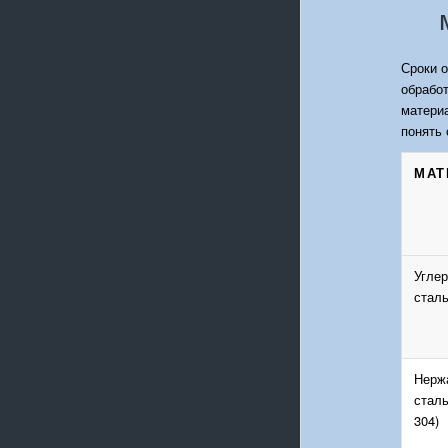
Сроки о
обработ
материа
понять 
МАТ
Угле
сталь
Нерж
сталь
304)