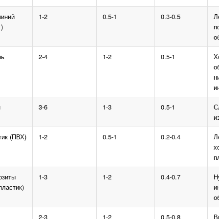
иний
1-2
0.5-1
0.3-0.5
Л
)
п
о
нь
2-4
1-2
0.5-1
Х
о
н
и
н
3-6
1-3
0.5-1
С
и
ик (ПВХ)
1-2
0.5-1
0.2-0.4
Л
х
п
озиты
1-3
1-2
0.4-0.7
Н
пластик)
и
о
2-3
1-2
0.5-0.8
В