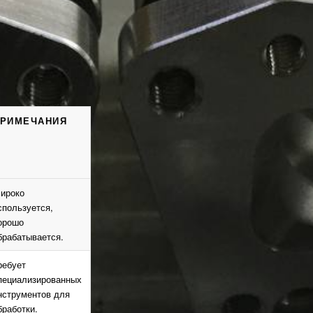
РИМЕЧАНИЯ
ироко
спользуется,
орошо
брабатывается.
ребует
пециализированных
нструментов для
бработки.