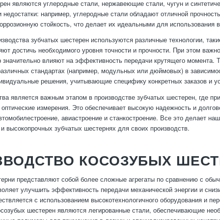
рен являются углеродные стали, нержавеющие стали, чугун и синтетич
 недостатки: например, углеродные стали обладают отличной прочность
оррозионную стойкость, что делает их идеальными для использования в
изводства зубчатых шестерен используются различные технологии, таки
яют достичь необходимого уровня точности и прочности. При этом важно
 значительно влияют на эффективность передачи крутящего момента. Та
различных стандартах (например, модульных или дюймовых) в зависимос
ивидуальные решения, учитывающие специфику конкретных заказов и у
тва является важным этапом в производстве зубчатых шестерен, где 
 оптические измерения. Это обеспечивает высокую надежность и долгове
автомобилестроение, авиастроение и станкостроение. Все это делает н
 и высокопрочных зубчатых шестернях для своих производств.
ЗВОДСТВО КОСОЗУБЫХ ШЕСТ
ерни представляют собой более сложные агрегаты по сравнению с обы
зволяет улучшить эффективность передачи механической энергии и сниз
ствляется с использованием высокотехнологичного оборудования и пер
осозубых шестерен являются легированные стали, обеспечивающие необх