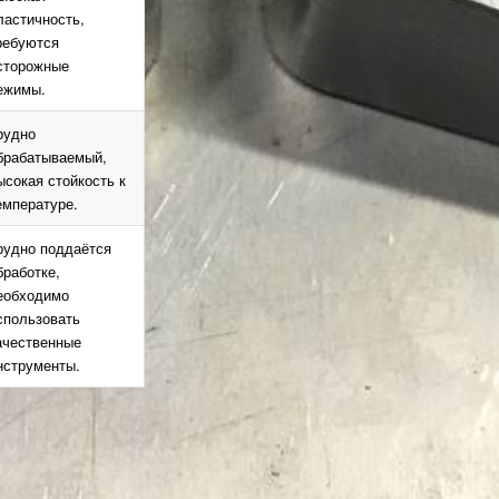
ластичность,
ребуются
сторожные
ежимы.
рудно
брабатываемый,
ысокая стойкость к
емпературе.
рудно поддаётся
бработке,
еобходимо
спользовать
ачественные
нструменты.