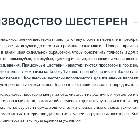
ИЗВОДСТВО ШЕСТЕРЕН
машиностроении шестерни играют ключевую роль в передаче и преобра
 от простых игрушек до сложных промышленных машин. Процесс производ
 и заканчивая финальной обработкой, чтобы обеспечить точность и дол
тся прямозубые, косозубые, цилиндрические, конические и червячные ш
применения. Прямозубые шестерни характеризуются простотой в произво
изонтальных механизмах. Косозубые шестерни обеспечивают более пла
ых передач. Конические шестерни используются для изменения направл
функциональные механизмы. Чернeчня шестерни позволяют передавать 
 материалов, шестерни могут изготавливаться из различных металлов 
егированные стали, которые обеспечивают достаточную прочность и тве
еды используются нержавеющие стали и специальные сплавы, такие как
композитных материалов для легких и менее нагруженных шестерен. Выб
стойчивости и эксплуатационным условиям.