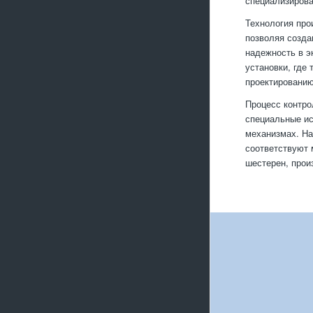
специализирова
Технология про
позволяя созда
надежность в э
установки, где
проектированию
Процесс контро
специальные ис
механизмах. На
соответствуют 
шестерен, прои