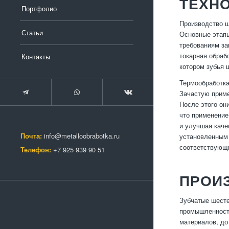
ТЕХН
Портфолио
Производство ш
Статьи
Основные этапы
требованиям за
токарная обраб
Контакты
котором зубья 
Термообработка
Зачастую приме
После этого он
что применение
и улучшая каче
Почта:
info@metalloobrabotka.ru
установленным 
соответствующ
Телефон:
+7 925 939 90 51
ПРОИ
Зубчатые шесте
промышленности
материалов, до