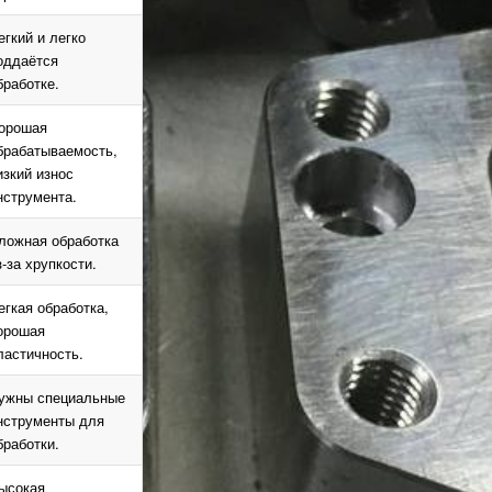
егкий и легко
оддаётся
бработке.
орошая
брабатываемость,
изкий износ
нструмента.
ложная обработка
з-за хрупкости.
егкая обработка,
орошая
ластичность.
ужны специальные
нструменты для
бработки.
ысокая