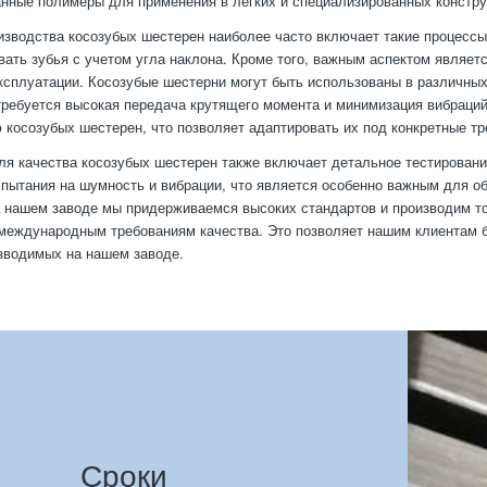
нные полимеры для применения в легких и специализированных констру
изводства косозубых шестерен наиболее часто включает такие процессы
вать зубья с учетом угла наклона. Кроме того, важным аспектом являет
ксплуатации. Косозубые шестерни могут быть использованы в различных
 требуется высокая передача крутящего момента и минимизация вибраци
 косозубых шестерен, что позволяет адаптировать их под конкретные тр
ля качества косозубых шестерен также включает детальное тестирование
пытания на шумность и вибрации, что является особенно важным для о
 нашем заводе мы придерживаемся высоких стандартов и производим тол
международным требованиям качества. Это позволяет нашим клиентам б
зводимых на нашем заводе.
Сроки