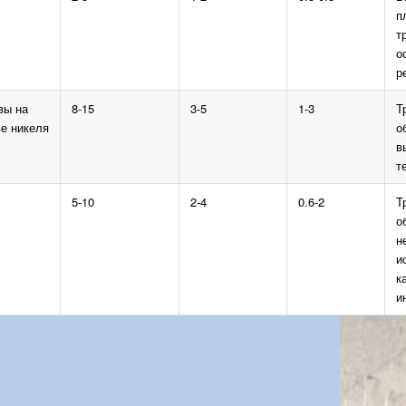
п
т
о
р
вы на
8-15
3-5
1-3
Т
е никеля
о
в
т
5-10
2-4
0.6-2
Т
о
н
и
к
и