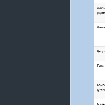
Алюм
(АД31
Лату
Чугу
Пласт
Комп
(угле
Медь