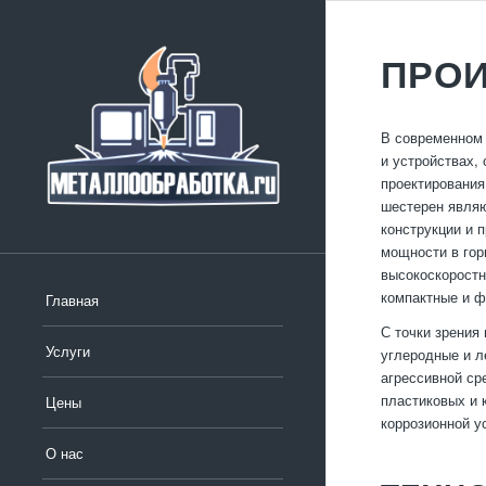
ПРО
В современном 
и устройствах,
проектирования
шестерен являю
конструкции и 
мощности в гор
высокоскоростн
компактные и 
Главная
С точки зрения
Услуги
углеродные и л
агрессивной ср
пластиковых и 
Цены
коррозионной у
О нас