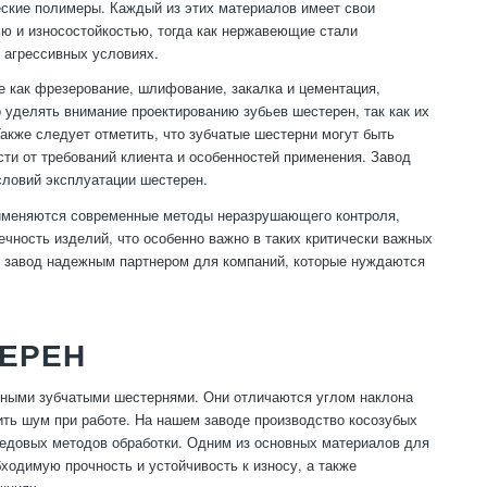
еские полимеры. Каждый из этих материалов имеет свои
ю и износостойкостью, тогда как нержавеющие стали
 агрессивных условиях.
е как фрезерование, шлифование, закалка и цементация,
 уделять внимание проектированию зубьев шестерен, так как их
кже следует отметить, что зубчатые шестерни могут быть
ти от требований клиента и особенностей применения. Завод
словий эксплуатации шестерен.
применяются современные методы неразрушающего контроля,
чность изделий, что особенно важно в таких критически важных
аш завод надежным партнером для компаний, которые нуждаются
ЕРЕН
чными зубчатыми шестернями. Они отличаются углом наклона
ить шум при работе. На нашем заводе производство косозубых
едовых методов обработки. Одним из основных материалов для
одимую прочность и устойчивость к износу, а также