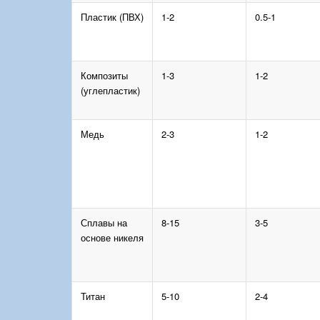
Пластик (ПВХ)
1-2
0.5-1
Композиты
1-3
1-2
(углепластик)
Медь
2-3
1-2
Сплавы на
8-15
3-5
основе никеля
Титан
5-10
2-4