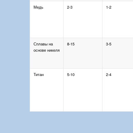
Медь
2-3
1-2
Сплавы на
8-15
3-5
основе никеля
Титан
5-10
2-4