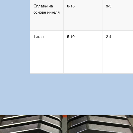
Сплавы на
8-15
3-5
основе никеля
Титан
5-10
2-4