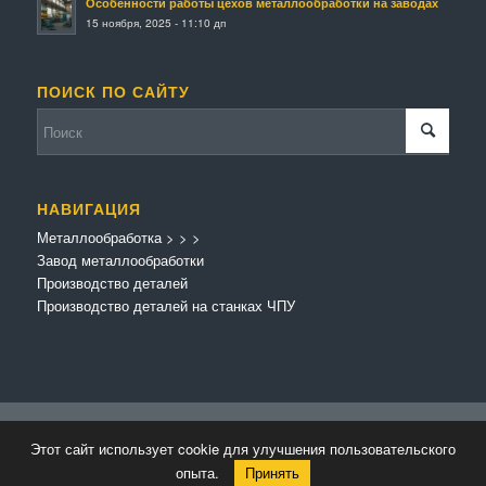
Особенности работы цехов металлообработки на заводах
15 ноября, 2025 - 11:10 дп
ПОИСК ПО САЙТУ
НАВИГАЦИЯ
Металлообработка
>
>
>
Завод металлообработки
Производство деталей
Производство деталей на станках ЧПУ
© Копирайт - Металлообработка.
Персональные данные
-
Enfold Theme by
Этот сайт использует cookie для улучшения пользовательского
Kriesi
опыта.
Принять