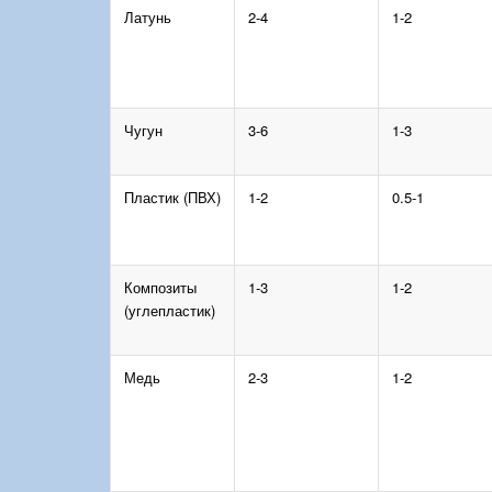
Латунь
2-4
1-2
Чугун
3-6
1-3
Пластик (ПВХ)
1-2
0.5-1
Композиты
1-3
1-2
(углепластик)
Медь
2-3
1-2