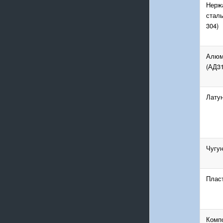
Нерж
сталь
304)
Алюм
(АД31
Лату
Чугу
Пласт
Комп