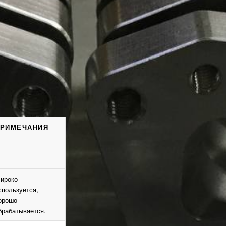
РИМЕЧАНИЯ
ироко
спользуется,
орошо
брабатывается.