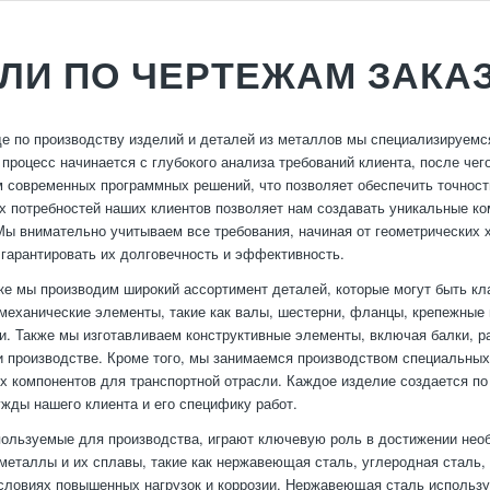
ЛИ ПО ЧЕРТЕЖАМ ЗАКА
е по производству изделий и деталей из металлов мы специализируемс
т процесс начинается с глубокого анализа требований клиента, после че
 современных программных решений, что позволяет обеспечить точность
 потребностей наших клиентов позволяет нам создавать уникальные ко
Мы внимательно учитываем все требования, начиная от геометрических 
 гарантировать их долговечность и эффективность.
ке мы производим широкий ассортимент деталей, которые могут быть к
 механические элементы, такие как валы, шестерни, фланцы, крепежные
ки. Также мы изготавливаем конструктивные элементы, включая балки, р
и производстве. Кроме того, мы занимаемся производством специальных
 компонентов для транспортной отрасли. Каждое изделие создается по
ужды нашего клиента и его специфику работ.
ользуемые для производства, играют ключевую роль в достижении нео
металлы и их сплавы, такие как нержавеющая сталь, углеродная сталь,
словиях повышенных нагрузок и коррозии. Нержавеющая сталь использу