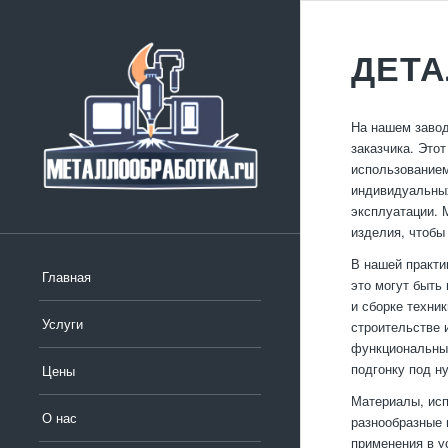
ДЕТА
На нашем завод
заказчика. Это
использованием
индивидуальных
эксплуатации. 
изделия, чтобы
В нашей практи
Главная
это могут быть
и сборке техни
Услуги
строительстве 
функциональных
подгонку под н
Цены
Материалы, исп
О нас
разнообразные 
применения в у