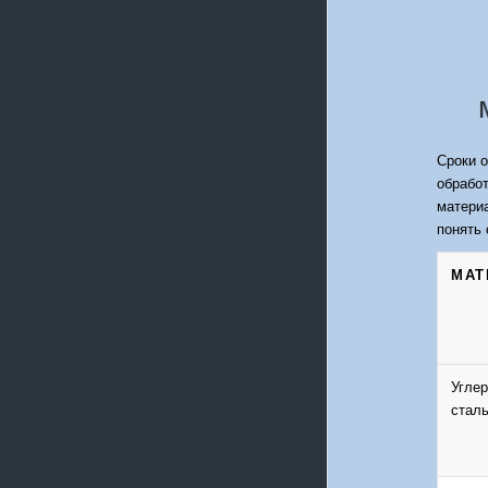
Сроки о
обработ
материа
понять 
МАТ
Угле
сталь