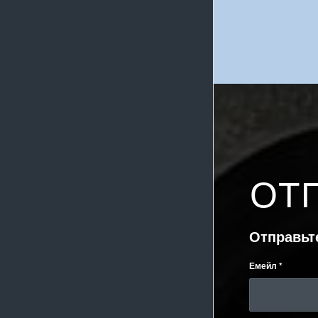
ОТ
Отправьт
Емейл
*