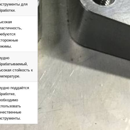
нструменты для
бработки.
ысокая
ластичность,
ребуются
сторожные
ежимы.
рудно
брабатываемый,
ысокая стойкость к
емпературе.
рудно поддаётся
бработке,
еобходимо
спользовать
ачественные
нструменты.