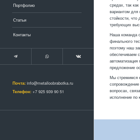
средах, так ка
Портфолио
вариантом для 
стойкости, что
Статьи
требующих высо
Контакты
Наша команда о
финального тес
поэтому наш за
обеспечиваем с
автоматизация 
предложение ос
Мы стремимся к
Почта:
info@metalloobrabotka.ru
сопровождение 
вопросах, связ
Телефон:
+7 925 939 90 51
исполнение по 