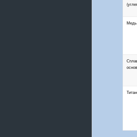
(угле
Медь
Спла
основ
Титан