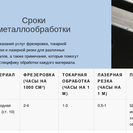
Сроки
металлообработки
казания услуг фрезеровки, токарной
ки и лазерной резки для различных
лов, а также примечания, которые помогут
специфику обработки каждого материала.
ЕРИАЛ
ФРЕЗЕРОВКА
ТОКАРНАЯ
ЛАЗЕРНАЯ
П
(ЧАСЫ НА
ОБРАБОТКА
РЕЗКА
1000 СМ³)
(ЧАСЫ НА 1
(ЧАСЫ НА
М)
1 М)
родная
2-4
1-3
0.5-1
Ш
 (ст. 10)
и
х
о