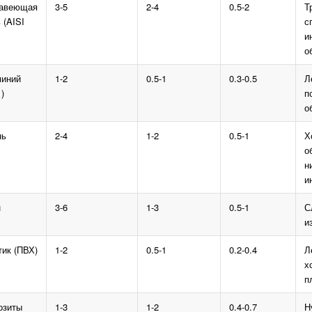
авеющая
3-5
2-4
0.5-2
Т
 (AISI
с
и
о
иний
1-2
0.5-1
0.3-0.5
Л
)
п
о
нь
2-4
1-2
0.5-1
Х
о
н
и
н
3-6
1-3
0.5-1
С
и
ик (ПВХ)
1-2
0.5-1
0.2-0.4
Л
х
п
озиты
1-3
1-2
0.4-0.7
Н