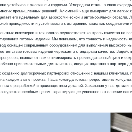
к она устойчива к ржавчине и коррозии. Углеродная сталь, в свою очере
многих промышленных решений. Алюминий чаще выбирают для легких ко
 делает его идеальным для аэрокосмической и автомобильной отрасли. Л
кой проводимости и устойчивости к истиранию, таких как соединители 
пытных инженеров и технологов осуществляет контроль качества на все
тирования готовых изделий. Мы понимаем, что точность и надежность 
вод оснащен современным оборудованием для выполнения высокоточных
оответствие готовых изделий чертежам и стандартам качества. Задейств
процессов, позволяет нам оптимизировать производственный цикл и сок
обенно привлекательным для клиентов, ищущих надежного партнера дл
 созданию долгосрочных партнерских отношений с нашими клиентами, п
на каждом этапе проекта. Наша команда готова предоставлять консуль
анных с разработкой и производством деталей. Заказывая у нас детали
конкурентоспособным ценам, гарантирующее успешное выполнение ваши