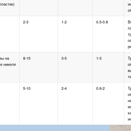
пластик)
и
о
2-3
1-2
0.5-0.8
В
п
т
о
р
вы на
8-15
3-5
1-3
Т
е никеля
о
в
т
5-10
2-4
0.6-2
Т
о
н
и
к
и