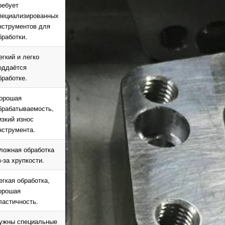
ребует
пециализированных
нструментов для
бработки.
егкий и легко
оддаётся
бработке.
орошая
брабатываемость,
изкий износ
нструмента.
ложная обработка
з-за хрупкости.
егкая обработка,
орошая
ластичность.
ужны специальные