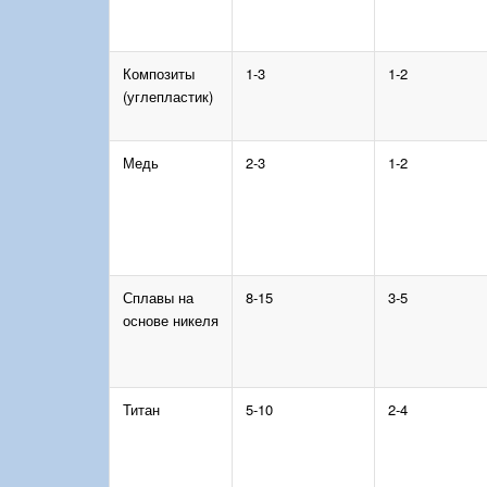
Композиты
1-3
1-2
(углепластик)
Медь
2-3
1-2
Сплавы на
8-15
3-5
основе никеля
Титан
5-10
2-4