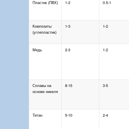
Пластик (ПВХ)
1-2
0.5-1
Композиты
1-3
1-2
(углепластик)
Медь
2-3
1-2
Сплавы на
8-15
3-5
основе никеля
Титан
5-10
2-4