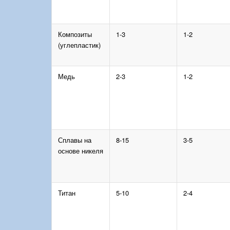
Композиты
1-3
1-2
(углепластик)
Медь
2-3
1-2
Сплавы на
8-15
3-5
основе никеля
Титан
5-10
2-4