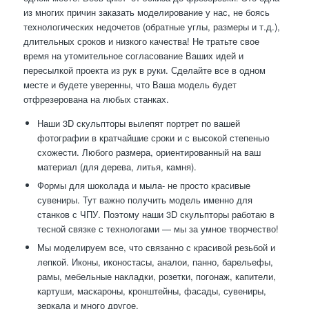
из многих причин заказать моделирование у нас, не боясь
технологических недочетов (обратные углы, размеры и т.д.),
длительных сроков и низкого качества! Не тратьте свое
время на утомительное согласование Ваших идей и
пересылкой проекта из рук в руки. Сделайте все в одном
месте и будете уверенны, что Ваша модель будет
отфрезерована на любых станках.
Наши 3D скульпторы вылепят портрет по вашей
фотографии в кратчайшие сроки и с высокой степенью
схожести. Любого размера, ориентированный на ваш
материал (для дерева, литья, камня).
Формы для шоколада и мыла- не просто красивые
сувениры. Тут важно получить модель именно для
станков с ЧПУ. Поэтому наши 3D скульпторы работаю в
тесной связке с технологами — мы за умное творчество!
Мы моделируем все, что связанно с красивой резьбой и
лепкой. Иконы, иконостасы, аналои, панно, барельефы,
рамы, мебельные накладки, розетки, погонаж, капители,
картуши, маскароны, кронштейны, фасады, сувениры,
зеркала и много другое.